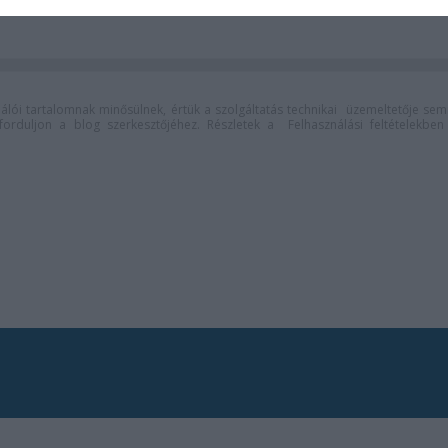
lói tartalomnak minősülnek, értük a
szolgáltatás technikai
üzemeltetője sem
n forduljon a blog szerkesztőjéhez. Részletek a
Felhasználási feltételekben