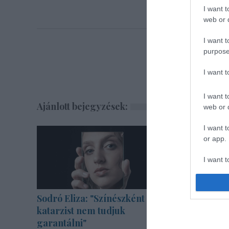
I want t
web or d
I want t
purpose
I want 
I want t
Ajánlott bejegyzések:
web or d
I want t
or app.
I want t
I want t
authenti
Sodró Eliza: "Színészként a
"Csak en
katarzist nem tudjuk
határon, 
garantálni"