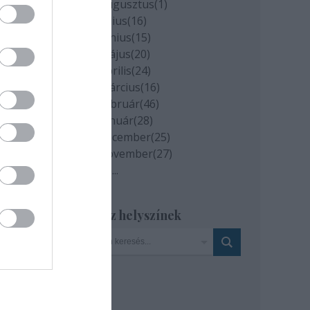
2020 augusztus
(
1
)
2020 július
(
16
)
2020 június
(
15
)
2020 május
(
20
)
2020 április
(
24
)
2020 március
(
16
)
2020 február
(
46
)
2020 január
(
28
)
2019 december
(
25
)
2019 november
(
27
)
Tovább
...
Szinház helyszínek
k