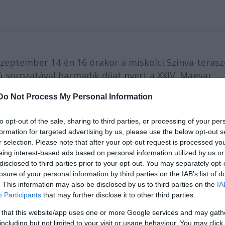
s szeptember 14-én 16 órakor a miskolci Szinva-terasz
û sorozatával harmadik díjat nyert a XXIV. Magyar
kategóriájában. A kiállítást Halasi Imre, a Miskolci
Do Not Process My Personal Information
to opt-out of the sale, sharing to third parties, or processing of your per
formation for targeted advertising by us, please use the below opt-out s
r selection. Please note that after your opt-out request is processed y
eing interest-based ads based on personal information utilized by us or
disclosed to third parties prior to your opt-out. You may separately opt-
losure of your personal information by third parties on the IAB’s list of
. This information may also be disclosed by us to third parties on the
IA
Participants
that may further disclose it to other third parties.
 that this website/app uses one or more Google services and may gath
including but not limited to your visit or usage behaviour. You may click 