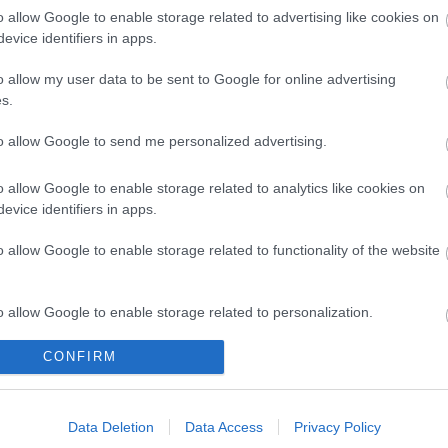
o allow Google to enable storage related to advertising like cookies on
evice identifiers in apps.
o allow my user data to be sent to Google for online advertising
s.
to allow Google to send me personalized advertising.
o allow Google to enable storage related to analytics like cookies on
evice identifiers in apps.
o allow Google to enable storage related to functionality of the website
o allow Google to enable storage related to personalization.
CONFIRM
o allow Google to enable storage related to security, including
cation functionality and fraud prevention, and other user protection.
gedjenek át a
A Madách Színház zárt ajtó
jövünk!"
mellett is közel 6000 nézőt
Data Deletion
Data Access
Privacy Policy
fogadott júniusban