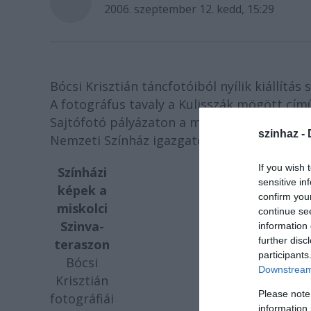
2006. szeptember 12. kedd, 15:29
Bócsi Krisztián táncfotóiból nyílik kiállítá
A fotográfus tavaly a Kulisszák mögött cím
Sajtófotó pályázaton a mûvészeti sorozatok 
szinhaz -
Nemzeti Színház igazgatója nyitja meg.
If you wish 
Színházi
sensitive in
képek a
confirm you
miskolci
continue se
Szinva-
information 
further disc
teraszon
participants
Bócsi
Downstream 
Krisztián
Please note
fotográfiái
information 