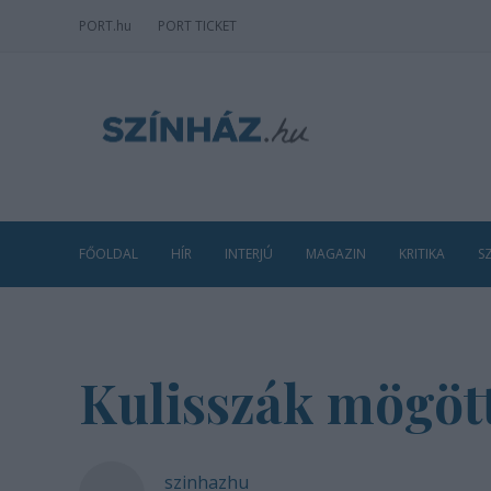
PORT
.hu
PORT TICKET
FŐOLDAL
HÍR
INTERJÚ
MAGAZIN
KRITIKA
S
Kulisszák mögöt
szinhazhu