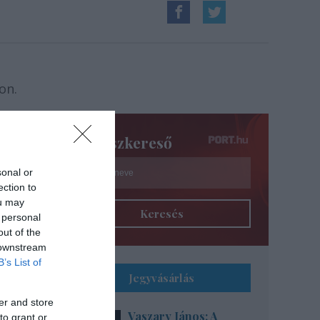
on.
Színészkereső
sonal or
ection to
ou may
Keresés
 personal
out of the
 downstream
B’s List of
Jegyvásárlás
er and store
Vaszary János: A
to grant or