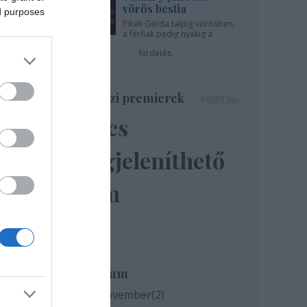
vörös bestia
ed purposes
Pikali Gerda talpig vörösben,
a férfiak pedig nyakig a
pácban - az Újszínházban!
hirdetés
Színházi premierek
Nincs
megjeleníthető
elem
Archívum
ínház
2020 november
(
2
)