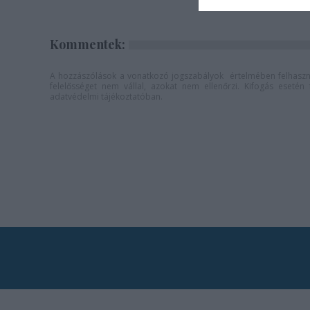
Kommentek:
A hozzászólások a
vonatkozó jogszabályok
értelmében felhaszná
felelősséget nem vállal, azokat nem ellenőrzi. Kifogás eseté
adatvédelmi tájékoztatóban
.