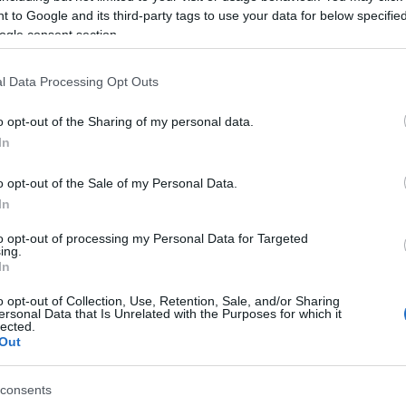
 to Google and its third-party tags to use your data for below specifi
ogle consent section.
l Data Processing Opt Outs
o opt-out of the Sharing of my personal data.
In
o opt-out of the Sale of my Personal Data.
In
to opt-out of processing my Personal Data for Targeted
ing.
In
o opt-out of Collection, Use, Retention, Sale, and/or Sharing
ersonal Data that Is Unrelated with the Purposes for which it
lected.
Out
Forrás: Miskolci Nemzeti Sz
consents