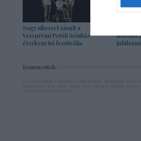
Nagy sikerrel zárult a
Bányavir
Veszprémi Petőfi Színház
Közönség
érzékenyítő fesztiválja
jubileum
Kommentek:
A hozzászólások a
vonatkozó jogszabályok
értelmében felhaszná
felelősséget nem vállal, azokat nem ellenőrzi. Kifogás eseté
adatvédelmi tájékoztatóban
.