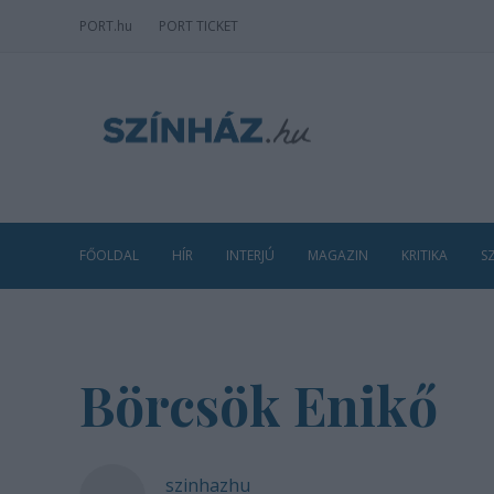
PORT
.hu
PORT TICKET
FŐOLDAL
HÍR
INTERJÚ
MAGAZIN
KRITIKA
S
Börcsök Enikő
szinhazhu