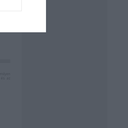
milyen
és az