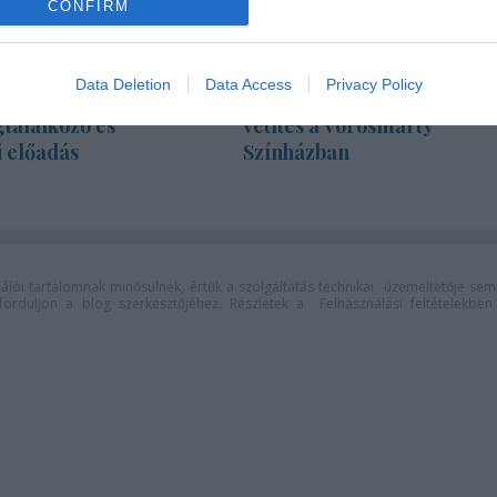
CONFIRM
Data Deletion
Data Access
Privacy Policy
ág 50 –
Pénteken ismét online
találkozó és
vetítés a Vörösmarty
i előadás
Színházban
lói tartalomnak minősülnek, értük a
szolgáltatás technikai
üzemeltetője sem
n forduljon a blog szerkesztőjéhez. Részletek a
Felhasználási feltételekben