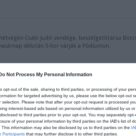
hétvégén Csáki Judit vendége, beszélgetõtársa Börc
vasárnap délután 5-kor várják a Pódiumon.
Do Not Process My Personal Information
to opt-out of the sale, sharing to third parties, or processing of your per
formation for targeted advertising by us, please use the below opt-out s
r selection. Please note that after your opt-out request is processed y
eing interest-based ads based on personal information utilized by us or
disclosed to third parties prior to your opt-out. You may separately opt-
losure of your personal information by third parties on the IAB’s list of
ron. A középiskolában irodalom-dráma tagozatra j
. This information may also be disclosed by us to third parties on the
IA
szeti Főiskolára,
Marton László
osztályába.
Participants
that may further disclose it to other third parties.