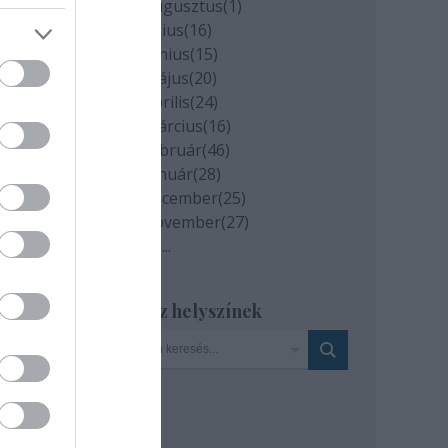
2020 augusztus
(
1
)
Allan
2020 július
(
16
)
2020 június
(
15
)
2020 május
(
20
)
ódium
2020 április
(
24
)
ndrea
2020 március
(
16
)
2020 február
(
46
)
2020 január
(
28
)
2019 december
(
25
)
2019 november
(
27
)
Tovább
...
Szinház helyszínek