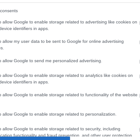
padán valamint Susan szerepében a Thália Színház
consents
o allow Google to enable storage related to advertising like cookies on
forrás: Alexandra P
evice identifiers in apps.
fotó: Nehéz A
o allow my user data to be sent to Google for online advertising
s.
to allow Google to send me personalized advertising.
o allow Google to enable storage related to analytics like cookies on
evice identifiers in apps.
o allow Google to enable storage related to functionality of the website
o allow Google to enable storage related to personalization.
o allow Google to enable storage related to security, including
cation functionality and fraud prevention, and other user protection.