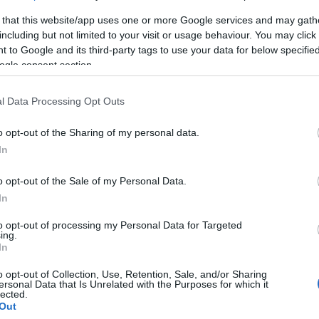
posvári Csiky Gergely Színházban játszott, 1994 ősz
 that this website/app uses one or more Google services and may gath
including but not limited to your visit or usage behaviour. You may click 
 to Google and its third-party tags to use your data for below specifi
ogle consent section.
l Data Processing Opt Outs
o opt-out of the Sharing of my personal data.
In
o opt-out of the Sale of my Personal Data.
In
to opt-out of processing my Personal Data for Targeted
ing.
In
ttuk már; emlékezetes filmszerepei közé tartozik
S
o opt-out of Collection, Use, Retention, Sale, and/or Sharing
ersonal Data that Is Unrelated with the Purposes for which it
sban Böbe szerepe, vagy
Salamon András
, Zsötem 
lected.
Out
 többek között az
Egy csók és más semmi című
dara