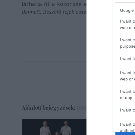
láthatja őt a közönség a Vígszínház szín
Google 
Bennett: Beszélő fejek
című előadásában.
I want t
web or d
I want t
purpose
I want 
I want t
web or d
I want t
or app.
Ajánlott bejegyzések:
I want t
I want t
authenti