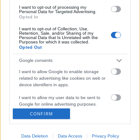
I want to opt-out of processing my
Personal Data for Targeted Advertising.
Opted In
Ajánlott bejegyzések:
I want to opt-out of Collection, Use,
Retention, Sale, and/or Sharing of my
Personal Data that Is Unrelated with the
Purposes for which it was collected.
Kamaradarabok, kortárs drámák,
Opted Out
koncertszínház a Teátrumban
Google consents
I want to allow Google to enable storage
Nagy sikerrel zárult a Veszprémi Petőfi
related to advertising like cookies on web or
Színház érzékenyítő fesztiválja
device identifiers in apps.
I want to allow my user data to be sent to
Google for online advertising purposes.
Sodró Eliza: "Színészként a katarzist nem
tudjuk garantálni"
CONFIRM
I want to allow Google to send me
personalized advertising.
Data Deletion
Data Access
Privacy Policy
I want to allow Google to enable storage