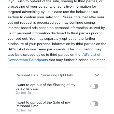
If you wish to opt-out of the sale, sharing to third parties, or
alkotótárs lehet, aki rögtönözhet, jelenetenként
processing of your personal or sensitive information for
átváltozhat: eléggé szabad ahhoz, hogy kitalálja a
targeted advertising by us, please use the below opt-out
szövegét a szerepben és eléggé kötött ahhoz, hogy ne
section to confirm your selection. Please note that after your
legyen bizonytalan. Profi színészek játsszák el a
opt-out request is processed you may continue seeing
pszichológus által megírt konfliktusokat. A téma
interest-based ads based on personal information utilized by
maga a pszichológia, a szituációk mindenki által
us or personal information disclosed to third parties prior to
ismerősek.
your opt-out. You may separately opt-out of the further
A mottó:
"Nem a te életedet boncolgatjuk, de
disclosure of your personal information by third parties on the
beletrafálhatunk. Nem a miénket teregetjük, de nagyon
IAB’s list of downstream participants. This information may
ott leszünk"
.
also be disclosed by us to third parties on the
IAB’s List of
Downstream Participants
that may further disclose it to other
Bácskai Júlia Pszichoszínháza Október 10-én este 10-
third parties.
kor az Új Színházban bemutatja "Pepe és Balga jól
Please note that this website/app uses one or more Google
átverik egymás" című előadását. Színészek:
Scherer
Personal Data Processing Opt Outs
services and may gather and store information including but
Péter
és
Galkó Balázs
. Közbehegedül
Bóna János.
not limited to your visit or usage behaviour. You may click to
I want to opt-out of the Sharing of my
personal data.
grant or deny consent to Google and its third-party tags to
Forrás: Bácskai Júlia pszichológus "szabadszóműves"
Opted In
use your data for below specified purposes in below Google
consent section.
I want to opt-out of the Sale of my
Personal Data.
Opted In