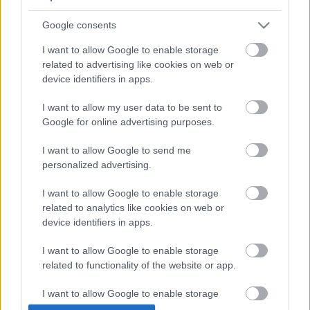
folyó) című regénytrilógiájának
szubjektumfogalmáról írta. A WDR-nél dolgozik
Google consents
rádiójátékok dramaturgjaként. 2003-ban a berlini
I want to allow Google to enable storage
Universität der Künste vendégtanáraként színpadi
related to advertising like cookies on web or
írást tanít. 2004 óta a Freitag című hetilap irodalmi
device identifiers in apps.
szerkesztője.
Színdarabok, rádiójátékok, elbeszélések, valamint
I want to allow my user data to be sent to
recenziók szerzője, olasz nyelből fordít.
Google for online advertising purposes.
Támogatónk: Nemzeti Kulturális Örökség
I want to allow Google to send me
Minisztériuma
personalized advertising.
Partnerünk: Collegium Budapest
I want to allow Google to enable storage
forrás:
JAK
related to analytics like cookies on web or
device identifiers in apps.
I want to allow Google to enable storage
related to functionality of the website or app.
I want to allow Google to enable storage
related to personalization.