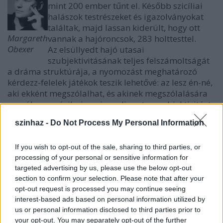
mint 200 ember tűnt el. Később szicíliai
halászok testrészeket és igazolványokat
találtak, majd lassan kiderült, hogy ott
Margareth
vannak a hajóroncsok, 283 holttesttel.
Obexer
Az elsüllyedt hajó utasai
szubjektivitásának teljes felszámoltságát
a dráma struktúrája, a nyomozást meghatározó
kérdezz-felelek játékok teszik lehetővé: az lesz én-né,
aki ekként megszólalhat, és akinek megszólalására
reagálva a másik visszaigazolja ezt a szubjektivitást.
Miközben a szereplők üres mondatai és
szinhaz -
Do Not Process My Personal Information
értetlensége, blődségbe forduló válasz- és
cselekvésképtelensége az ő pozícióikat és egyben a
néző/olvasó befogadó pozícióit kérdőjelezi meg. Az ő
If you wish to opt-out of the sale, sharing to third parties, or
processing of your personal or sensitive information for
megoldásaik értelmetlen szövegkazlakká válnak
targeted advertising by us, please use the below opt-out
ebben a kontextusban, az Első Utasé éppúgy ("Én
section to confirm your selection. Please note that after your
tudós vagyok... / ... / Én a látásmódokat változtatom
opt-out request is processed you may continue seeing
meg."), mint a Másodiké ("Én előnyben részesítem a
interest-based ads based on personal information utilized by
probléma megoldását. A megoldást. Egy egyszerű
us or personal information disclosed to third parties prior to
urna és egy halotti bizonyítvány révén."), nem is
your opt-out. You may separately opt-out of the further