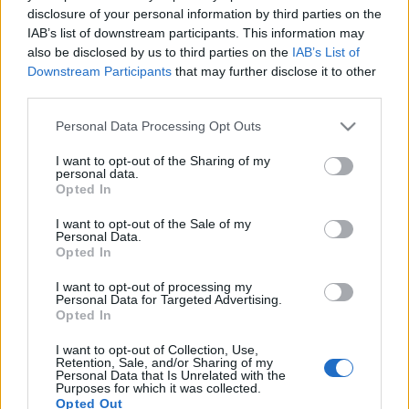
beszélve a kizárólag saját céljaira koncentráló
disclosure of your personal information by third parties on the
Kurátornőről és az Újságírónőről, vagy épp a
IAB’s list of downstream participants. This information may
felelőtlenül segédkező Újságíróról, akinek
also be disclosed by us to third parties on the
IAB’s List of
"segítsége" a harmadik világot jószívűen megsegítő
Downstream Participants
that may further disclose it to other
Nyugat tetteinek metaforájaként olvasható.
third parties.
Margareth Obexer
Please note that this website/app uses one or more Google
Personal Data Processing Opt Outs
1970-ben született a dél-tiroli Brixenben,
services and may gather and store information including but
Olaszországban. Berlinben él.
not limited to your visit or usage behaviour. You may click to
I want to opt-out of the Sharing of my
personal data.
1991-től összehasonlító irodalmat, filozófiát,
grant or deny consent to Google and its third-party tags to
Opted In
use your data for below specified purposes in below Google
színháztudományt és romanisztikát tanult Bécsben,
consent section.
1993-ban részt vett Wolfgang Bauer
I want to opt-out of the Sale of my
Personal Data.
költészetkurzusán, ugyanebben az évben
Opted In
tanulmányait a berlini Freie Universitäten és a
Humbolt Egyetemen folytatta, általános és
I want to opt-out of processing my
Personal Data for Targeted Advertising.
összehasonlító irodalom, filozófia és romanisztika
Opted In
szakokon.
A berlini Sprechtheater am Literarischen Colloquium
I want to opt-out of Collection, Use,
íróműhelye és az Akademie der Künste ösztöndíjasa.
Retention, Sale, and/or Sharing of my
Personal Data that Is Unrelated with the
2000-ben fejezi be tanulmányait, szakdolgozatát
Purposes for which it was collected.
Hans Henny Jahnn Fluss ohne Ufer (Part nélküli
Opted Out