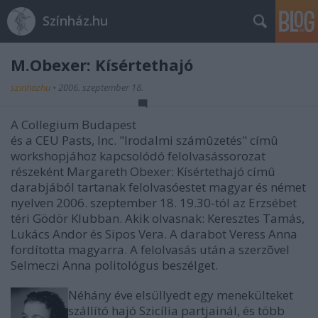
Színház.hu
M.Obexer: Kísértethajó
szinhazhu
•
2006. szeptember 18.
A Collegium Budapest
és a CEU Pasts, Inc. "Irodalmi számûzetés" címû
workshopjához kapcsolódó felolvasássorozat
részeként Margareth Obexer: Kísértethajó címû
darabjából tartanak felolvasóestet magyar és német
nyelven 2006. szeptember 18. 19.30-tól az Erzsébet
téri Gödör Klubban. Akik olvasnak: Keresztes Tamás,
Lukács Andor és Sipos Vera. A darabot Veress Anna
fordította magyarra. A felolvasás után a szerzõvel
Selmeczi Anna politológus beszélget.
Néhány éve elsüllyedt egy menekülteket
szállító hajó Szicília partjainál, és több