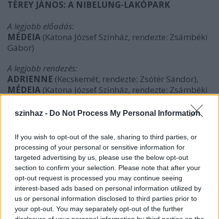
TÉREY JÁNOS: A NIBELUNG-LAKÓPARK
A legjobb előadás:
MÉDEIA
(Katona József Színház, rendezte: Zsámbéki
Gábor)
A legjobb rendezés:
ADRIENNE
(Kecskemét, rendezte: Zsótér Sándor),
MÉDEIA
(Katona József Színház, rendezte: Zsámbéki
Gábor)
szinhaz -
Do Not Process My Personal Information
A legjobb zenés-szórakoztató előadás:
-
If you wish to opt-out of the sale, sharing to third parties, or
A legjobb független színházi előadás:
processing of your personal or sensitive information for
A SÜTEMÉNYEK KIRÁLYNŐJE
(Pintér Béla Társulat,
targeted advertising by us, please use the below opt-out
rendezte: Pintér Béla)
section to confirm your selection. Please note that after your
opt-out request is processed you may continue seeing
A legjobb gyerekelőadás:
interest-based ads based on personal information utilized by
KELEKÓTYA JONATHÁN
(Stúdió "K", rendezte:
us or personal information disclosed to third parties prior to
Fodor Tamás)
your opt-out. You may separately opt-out of the further