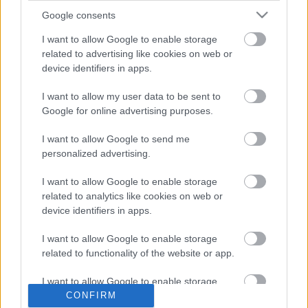
A legígéretesebb pályakezdő
:
Google consents
KERESZTES TAMÁS
I want to allow Google to enable storage
related to advertising like cookies on web or
Különdíj:
device identifiers in apps.
SÁRY LÁSZLÓ
(a Négerek zenéjéért, Maladype
Színház)
I want to allow my user data to be sent to
Google for online advertising purposes.
A Fővárosi Önkormányzat különdíja:
SZERVÉT TIBOR
(A IV. Henrik címszerepéért,
I want to allow Google to send me
Radnóti Miklós Színház)
personalized advertising.
I want to allow Google to enable storage
related to analytics like cookies on web or
device identifiers in apps.
I want to allow Google to enable storage
related to functionality of the website or app.
I want to allow Google to enable storage
Ajánlott bejegyzések:
related to personalization.
CONFIRM