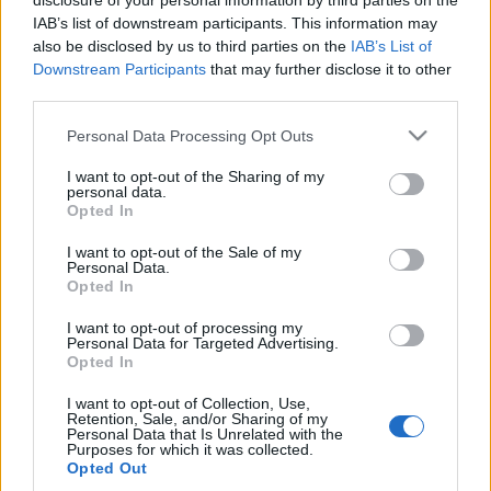
disclosure of your personal information by third parties on the
A legjobb női főszereplő:
IAB’s list of downstream participants. This information may
FULLAJTÁR ANDREA
(Médeia, Katona József
also be disclosed by us to third parties on the
IAB’s List of
Színház)
Downstream Participants
that may further disclose it to other
third parties.
A legjobb férfi főszereplő:
Please note that this website/app uses one or more Google
KULKA JÁNOS
(III. Richárd, Nemzeti Színház)
Personal Data Processing Opt Outs
services and may gather and store information including but
not limited to your visit or usage behaviour. You may click to
I want to opt-out of the Sharing of my
A legjobb női mellékszereplő:
personal data.
grant or deny consent to Google and its third-party tags to
BALOGH ERIKA
(Adrienne, Kecskemét)
Opted In
use your data for below specified purposes in below Google
consent section.
A legjobb férfi mellékszereplő:
I want to opt-out of the Sale of my
Personal Data.
MÁTÉ GÁBOR
(Médeia, Katona József Színház)
Opted In
A legjobb díszlet:
I want to opt-out of processing my
Personal Data for Targeted Advertising.
LEDARÁLNAKELTŰNTEM
(Kamra, tervezte:
Opted In
Bagossy Levente)
I want to opt-out of Collection, Use,
A legjobb jelmez:
Retention, Sale, and/or Sharing of my
Personal Data that Is Unrelated with the
ÍGY ÉL A VILÁG
(Katona József Színház, tervezte:
Purposes for which it was collected.
Szakács Györgyi)
Opted Out