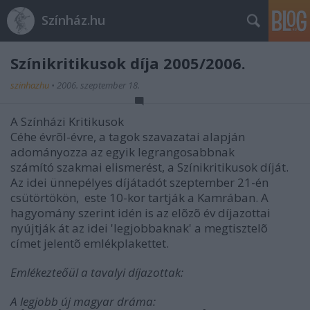
Színház.hu
Színikritikusok díja 2005/2006.
szinhazhu
•
2006. szeptember 18.
A Színházi Kritikusok
Céhe évrõl-évre, a tagok szavazatai alapján
adományozza az egyik legrangosabbnak
számító szakmai elismerést, a Színikritikusok díját.
Az idei ünnepélyes díjátadót szeptember 21-én
csütörtökön, este 10-kor tartják a Kamrában. A
hagyomány szerint idén is az elõzõ év díjazottai
nyújtják át az idei 'legjobbaknak' a megtisztelõ
címet jelentõ emlékplakettet.
Emlékezteőül a tavalyi díjazottak:
A legjobb új magyar dráma: