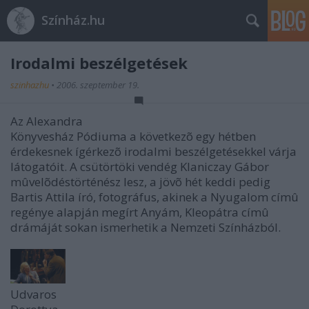
Színház.hu
Irodalmi beszélgetések
szinhazhu
•
2006. szeptember 19.
Az Alexandra
Könyvesház Pódiuma a következõ egy hétben
érdekesnek ígérkezõ irodalmi beszélgetésekkel várja
látogatóit. A csütörtöki vendég Klaniczay Gábor
mûvelõdéstörténész lesz, a jövõ hét keddi pedig
Bartis Attila író, fotográfus, akinek a Nyugalom címû
regénye alapján megírt Anyám, Kleopátra címû
drámáját sokan ismerhetik a Nemzeti Színházból.
Udvaros