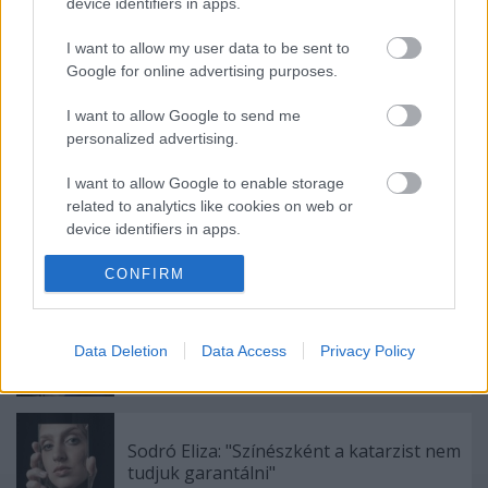
device identifiers in apps.
I want to allow my user data to be sent to
Google for online advertising purposes.
I want to allow Google to send me
personalized advertising.
Ajánlott bejegyzések:
I want to allow Google to enable storage
related to analytics like cookies on web or
device identifiers in apps.
Meghalt Böröndi Tamás
I want to allow Google to enable storage
CONFIRM
related to functionality of the website or app.
I want to allow Google to enable storage
Akárki a Dóm téren
Data Deletion
Data Access
Privacy Policy
related to personalization.
I want to allow Google to enable storage
related to security, including authentication
Sodró Eliza: "Színészként a katarzist nem
functionality and fraud prevention, and other
tudjuk garantálni"
user protection.