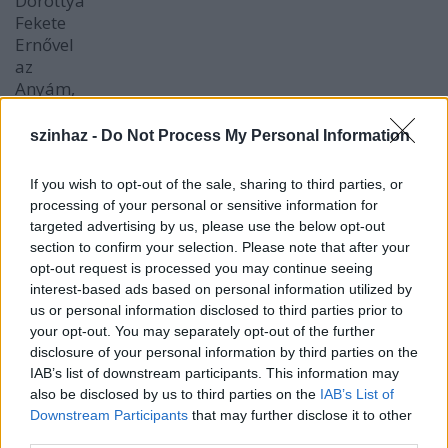
Dorottya
Fekete
Ernővel
az
Anyám,
Kleopátra
című
szinhaz -
Do Not Process My Personal Information
darabban
/
fotó:
If you wish to opt-out of the sale, sharing to third parties, or
Kaiser
processing of your personal or sensitive information for
Ottó
targeted advertising by us, please use the below opt-out
section to confirm your selection. Please note that after your
21 -én csütörtökön 19 órától ismét
Konrád György
opt-out request is processed you may continue seeing
Irodalmi Klubja
várja visszatérő és új vendégeit.
interest-based ads based on personal information utilized by
Ebben a hónapban,
Klaniczay Gábor
us or personal information disclosed to third parties prior to
művelődéstörténész lesz a Klub vendége, aki az
your opt-out. You may separately opt-out of the further
1968-as párizsi diáklázadást személyesen élte át, s
disclosure of your personal information by third parties on the
már akkor és az után is komolyan foglalkoztatták a
IAB’s list of downstream participants. This information may
kulturális konfliktusok. Azóta, többek között olyan
also be disclosed by us to third parties on the
IAB’s List of
jelenségekkel foglalkozik, amelyekben az emberek
Downstream Participants
that may further disclose it to other
különböző természetfeletti képességekkel ruházzák
third parties.