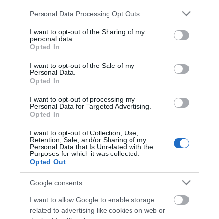
fel embertársaikat. Az izgalmas beszélgetés
Please note that this website/app uses one or more Google
Personal Data Processing Opt Outs
moderátora ez alkalommal is
Kőrössi P. József
lesz.
services and may gather and store information including but
not limited to your visit or usage behaviour. You may click to
I want to opt-out of the Sharing of my
Szeptember 26 -án kedden, 19 órától ismét
Kőrössi
personal data.
grant or deny consent to Google and its third-party tags to
Opted In
P. József
várja irodalmi beszélgetésére az
use your data for below specified purposes in below Google
érdeklődőket. Vendége
Bartis Attila
író, fotográfus
consent section.
I want to opt-out of the Sale of my
lesz, aki 1968-ban született Erdélyben és 1984-ben
Personal Data.
költözött családjával Budapestre. Huszonhét évesen
Opted In
jelentette meg bemutatkozó regényét,
A sétát
.
I want to opt-out of processing my
Három évvel később jelent meg novelláskötete
A
Personal Data for Targeted Advertising.
kéklő
pára
címen. Eddigi legnagyobb sikerét
A
Opted In
nyugalom
című, 2001-ben megjelent regénye
I want to opt-out of Collection, Use,
szerezte számára. Ez alapján írta meg
Anyám,
Retention, Sale, and/or Sharing of my
Kleopátra
című drámáját, amelyet 2003-ban
Personal Data that Is Unrelated with the
Purposes for which it was collected.
mutattak be a Nemzeti Színházban,
Garas Dezső
Opted Out
rendezésében,
Udvaros Dorottya
főszereplésével.
Könyveit több nyelvre lefordították, fotóművészként
Google consents
fényképei számos kiállításon vettek már részt.
I want to allow Google to enable storage
forrás: Alexandra Pódium
related to advertising like cookies on web or