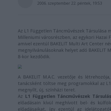
2006. szeptember 22. péntek, 19:53
Az L1 Független Táncmûvészek Társulása m
Milleniumi városrészben, az egykori Hazai F
amivel ezentúl BAKELIT Multi Art Center né
megnyilvánulásoknak helyet adó BAKELIT M.
8-kor kezdõdik.
A BAKELIT M.A.C. vezetője és létrehozója,
tanácsként töltse meg programokkal az L
megnyílt, új, színházi teret.
Az
L1 Független Táncművészek Társulá
előadásain kívül meghívott bel- és külfö
előadásaikat, így ezentúl az idelátogat