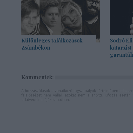
Különleges találkozások
Sodró Eli
Zsámbékon
katarzist
garantál
Kommentek:
A hozzászólások a
vonatkozó jogszabályok
értelmében felhaszná
felelősséget nem vállal, azokat nem ellenőrzi. Kifogás eseté
adatvédelmi tájékoztatóban
.