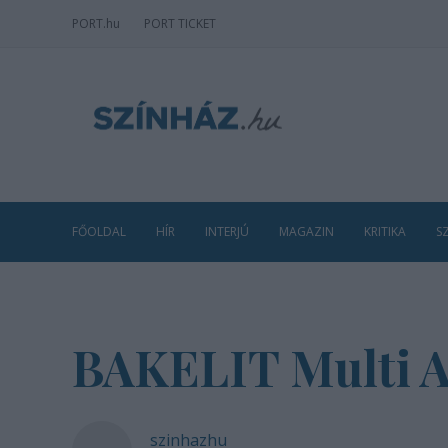
PORT
.hu
PORT TICKET
FŐOLDAL
HÍR
INTERJÚ
MAGAZIN
KRITIKA
S
BAKELIT Multi A
szinhazhu