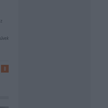
az
művek