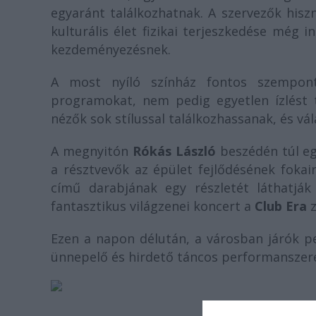
egyaránt találkozhatnak. A szervezők hisz
kulturális élet fizikai terjeszkedése még i
kezdeményezésnek.
A most nyíló színház fontos szempontn
programokat, nem pedig egyetlen ízlést 
nézők sok stílussal találkozhassanak, és vá
A megnyitón
Rókás László
beszédén túl eg
a résztvevők az épület fejlődésének fokai
című darabjának egy részletét láthatjá
fantasztikus világzenei koncert a
Club Era
z
Ezen a napon délután, a városban járók p
ünnepelő és hirdető táncos performanszere
A meg