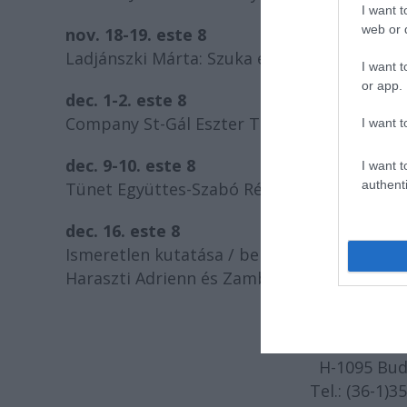
I want t
web or d
nov. 18-19. este 8
Ladjánszki Márta: Szuka és Kettő (tánc)
I want t
or app.
dec. 1-2. este 8
Company St-Gál Eszter Társulata és a Tánce
I want t
dec. 9-10. este 8
I want t
authenti
Tünet Együttes-Szabó Réka Társulata: Lomt
dec. 16. este 8
Ismeretlen kutatása / bemutató
Haraszti Adrienn és Zambrzycki Ádám
BAKELIT M.A.C. é
H-1095 Bud
Tel.: (36-1)