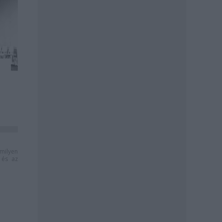
milyen
és az