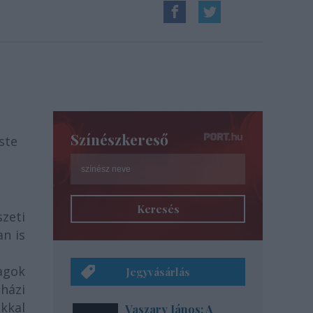
Színészkereső
ste
Keresés
zeti
n is
agok
Jegyvásárlás
házi
kkal
Vaszary János: A