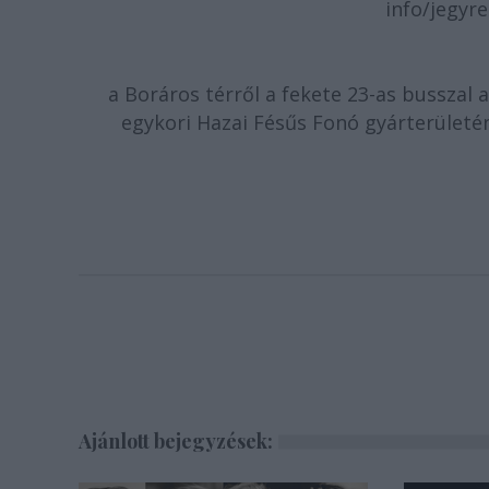
info/jegyr
a Boráros térről a fekete 23-as busszal a
egykori Hazai Fésűs Fonó gyárterületé
Ajánlott bejegyzések: