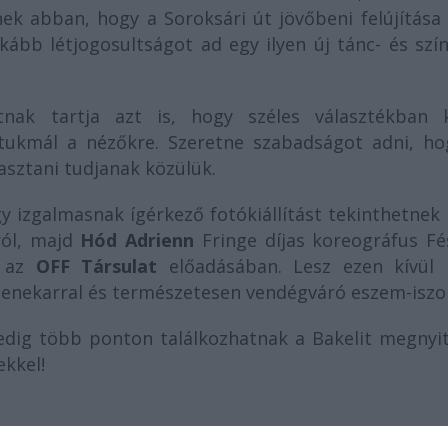
nek abban, hogy a Soroksári út jövőbeni felújítása
nkább létjogosultságot ad egy ilyen új tánc- és szí
ak tartja azt is, hogy széles választékban k
tukmál a nézőkre. Szeretne szabadságot adni, ho
lasztani tudjanak közülük.
y izgalmasnak ígérkező fotókiállítást tekinthetnek
ról, majd
Hód Adrienn
Fringe díjas koreográfus Fé
k az
OFF Társulat
előadásában. Lesz ezen kívül
enekarral és természetesen vendégváró eszem-isz
edig több ponton találkozhatnak a Bakelit megnyit
kkel!
nyitó programja: