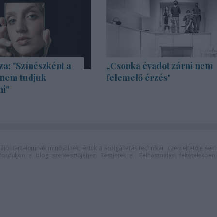
za: "Színészként a
„Csonka évadot zárni nem
 nem tudjuk
felemelő érzés"
ni"
lói tartalomnak minősülnek, értük a
szolgáltatás technikai
üzemeltetője sem
n forduljon a blog szerkesztőjéhez. Részletek a
Felhasználási feltételekben