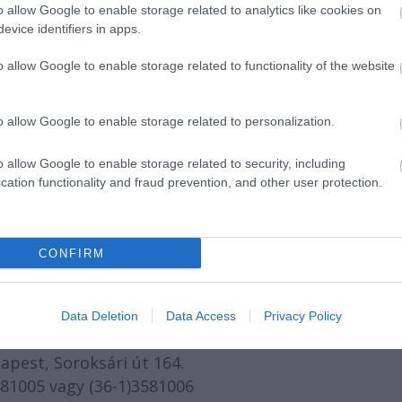
o allow Google to enable storage related to analytics like cookies on
evice identifiers in apps.
o allow Google to enable storage related to functionality of the website
ánia: Fényárnyak (tánc)
o allow Google to enable storage related to personalization.
o allow Google to enable storage related to security, including
cation functionality and fraud prevention, and other user protection.
alanítás (tánc)
CONFIRM
Data Deletion
Data Access
Privacy Policy
s L1 Táncművek elérhetőségei:
apest, Soroksári út 164.
3581005 vagy (36-1)3581006