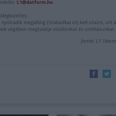
endelés:
L1@datform.hu
Megközelítés:
 nyolcadik megállóig (Szabadkai út) kell utazni, ott 
nek végében megtalálja stúdiónkat és színházunkat.
forrás: L1 Tánc