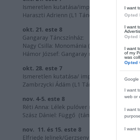
Ismeretlen kutatása/improsokk
I want t
Haraszti Adrienn (L1 Táncművekben)
Opted 
I want 
okt. 21. este 8
Advertis
Gangaray Táncszínház:
Opted 
Nagy Csilla: Monománia (tánc)
I want t
Hámor József: Gangaray mese (tánc)
of my P
was col
Opted 
okt. 28. este 7
Ismeretlen kutatása/ improsokk
Google 
Zambrzycki Ádám (L1 Táncművekben)
I want t
web or d
nov. 4-5. este 8
Réti Anna: Lélek pulóver nélkül (tánc)
I want t
Szász Dániel: Függő (tánc)
purpose
nov. 11. és 15. este 8
I want 
Elfriede Jelinek/Gerzsenyi Bea/Tamás Zsuzsa