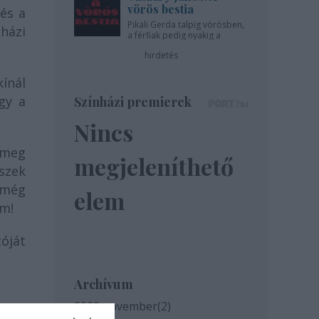
vörös bestia
 és a
Pikali Gerda talpig vörösben,
nházi
a férfiak pedig nyakig a
pácban - az Újszínházban!
hirdetés
ínál
gy a
Színházi premierek
Nincs
 meg
megjeleníthető
szek
 még
elem
om!
óját
Archívum
2020 november
(
2
)