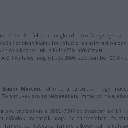
ár 2006 elsõ felében megkezdte tevékenységét a
ésûs Fonóban kialakított stúdió- és színházi térben,
ven találkozhatunk. A különféle mûvészeti
A.C. hivatalos megnyitója 2006. szeptember 29-én e
Bauer Márton
, felkérte a társulást, hogy művés
1 Táncművek szomszédságában, immáron hivatalosa
sa
szervezésében a 2006/2007-es évadban az L1 t
ldi előadók mutatják majd be táncszínházi és szín
ók ismert és kevésbé ismert alkotókkal, alkotáso