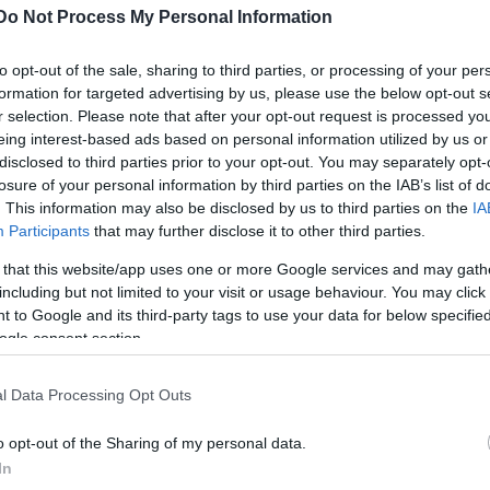
Do Not Process My Personal Information
i út-Körút sarkán az aluljáróban és a Boráros tére
to opt-out of the sale, sharing to third parties, or processing of your per
formation for targeted advertising by us, please use the below opt-out s
r selection. Please note that after your opt-out request is processed y
eing interest-based ads based on personal information utilized by us or
 időszakából
disclosed to third parties prior to your opt-out. You may separately opt-
losure of your personal information by third parties on the IAB’s list of
oreográfiájából az OFF Táncszínház előadásában
. This information may also be disclosed by us to third parties on the
IA
Participants
that may further disclose it to other third parties.
 that this website/app uses one or more Google services and may gath
including but not limited to your visit or usage behaviour. You may click 
 to Google and its third-party tags to use your data for below specifi
 további programjai:
ogle consent section.
l Data Processing Opt Outs
s variációk (tánc)
o opt-out of the Sharing of my personal data.
In