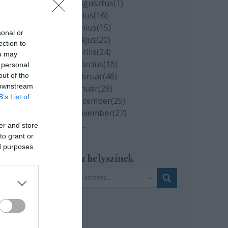
2020 augusztus
(
1
)
2020 július
(
16
)
n.
2020 június
(
15
)
sonal or
2020 május
(
20
)
ection to
2020 április
(
24
)
ou may
2020 március
(
16
)
 personal
2020 február
(
46
)
out of the
 downstream
2020 január
(
28
)
B’s List of
2019 december
(
25
)
2019 november
(
27
)
Tovább
...
er and store
to grant or
ed purposes
Szinház helyszínek