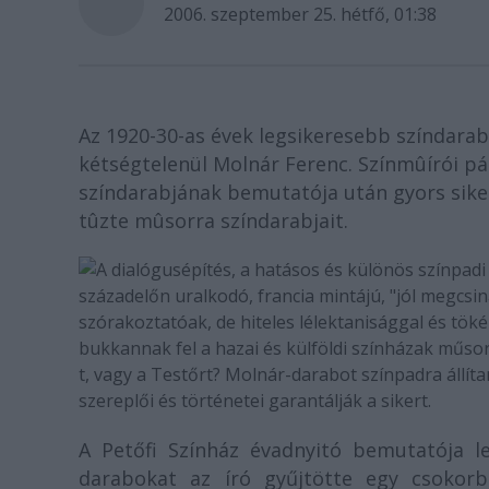
2006. szeptember 25. hétfő, 01:38
Az 1920-30-as évek legsikeresebb színdara
kétségtelenül Molnár Ferenc. Színmûírói pá
színdarabjának bemutatója után gyors siker
tûzte mûsorra színdarabjait.
A dialógusépítés, a hatásos és különös színpad
századelőn uralkodó, francia mintájú, "jól megcsi
szórakoztatóak, de hiteles lélektanisággal és töké
bukkannak fel a hazai és külföldi színházak műsorá
t, vagy a Testőrt? Molnár-darabot színpadra állíta
szereplői és történetei garantálják a sikert.
A Petőfi Színház évadnyitó bemutatója l
darabokat az író gyűjtötte egy csokor