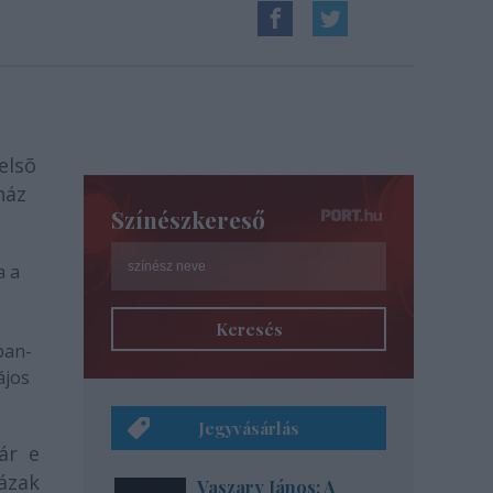
elsõ
ház
Színészkereső
a a
Keresés
ban-
ájos
Jegyvásárlás
ár e
ázak
Vaszary János: A