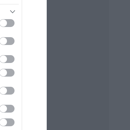
nház
faji
ínmű,
r 25-
olya
ott"
ház,