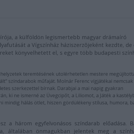
bírója, a külföldön legismertebb magyar drámaíró
lyafutását a Vígszínház háziszerzõjeként kezdte, de 
eket könyvelhetett el, s egyre több budapesti szín
i helyzetek teremtésének utolérhetetlen mestere megújított
nált" színdarabok műfaját. Molnár Ferenc vígjátékai nemcsak
letes szerkezettel bírnak. Darabjai a mai napig gyakran
n, ki ne ismerné az Üvegcipőt, a Liliomot, a Játék a kastély
ni mindig hálás ötlet, hiszen gördülékeny stílusa, humora, b
esz a három egyfelvonásos színdarab előadása. B
ba, általában önmagukban jelentek meg a szính