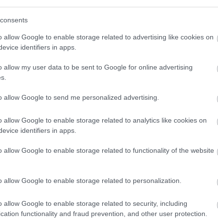
tervező:
Dőry Virág
consents
ző: Kőváry Katalin
o allow Google to enable storage related to advertising like cookies on
evice identifiers in apps.
o allow my user data to be sent to Google for online advertising
s.
to allow Google to send me personalized advertising.
 a színházról. Egybeszerkesztette őket és a Szí
o allow Google to enable storage related to analytics like cookies on
evice identifiers in apps.
gyfelvonásos, abban a sorrendben, és azokkal a mű
a: Előjáték Lear királyhoz - szatíra, Marsall - sz
o allow Google to enable storage related to functionality of the website
házban (ma pesti Magyar Színház) volt, 1921 októbe
 de már ismert színész
Törzs Jenő
játszotta. AZ Ib
o allow Google to enable storage related to personalization.
, ha úgy tetszik "fenelánya"
Gál Franciska
.
zs Jenő
kilenc év múlva már a Vígszínházban "hakniz
o allow Google to enable storage related to security, including
omásom szerint most először vállalkozik arra szín
cation functionality and fraud prevention, and other user protection.