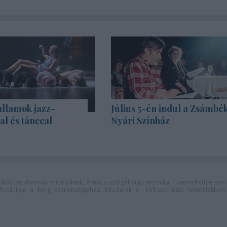
allamok jazz-
Július 5-én indul a Zsámbék
l és tánccal
Nyári Színház
lói tartalomnak minősülnek, értük a
szolgáltatás technikai
üzemeltetője sem
n forduljon a blog szerkesztőjéhez. Részletek a
Felhasználási feltételekben