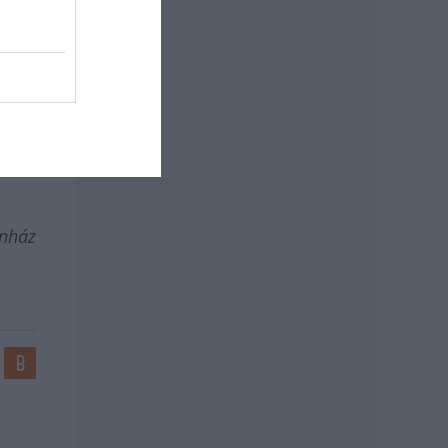
kat.
iváló
i. És
ogja
gy a
és a
ínház