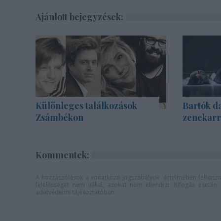
Ajánlott bejegyzések:
Különleges találkozások
Bartók d
Zsámbékon
zenekarra
Kommentek:
A hozzászólások a
vonatkozó jogszabályok
értelmében felhaszná
felelősséget nem vállal, azokat nem ellenőrzi. Kifogás eseté
adatvédelmi tájékoztatóban
.