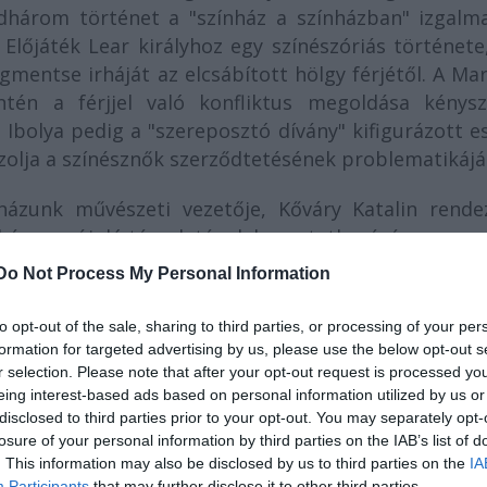
dhárom történet a "színház a színházban" izgalma
Előjáték Lear királyhoz egy színészóriás története
mentse irháját az elcsábított hölgy férjétől. A Mar
ntén a férjjel való konfliktus megoldása kénysze
 Ibolya pedig a "szereposztó dívány" kifigurázott e
olja a színésznők szerződtetésének problematikájá
ázunk művészeti vezetője, Kőváry Katalin rendez
nház megújuló társulatának bemutatkozására.
Do Not Process My Personal Information
etőfi Színház bemutatja:
to opt-out of the sale, sharing to third parties, or processing of your per
formation for targeted advertising by us, please use the below opt-out s
r Ferenc: Színház
r selection. Please note that after your opt-out request is processed y
gyfelvonásos színdarab -
eing interest-based ads based on personal information utilized by us or
disclosed to third parties prior to your opt-out. You may separately opt-
Szereposztás:
losure of your personal information by third parties on the IAB’s list of
y-Igazgató:
. This information may also be disclosed by us to third parties on the
Szirtes Balázs
IA
Participants
that may further disclose it to other third parties.