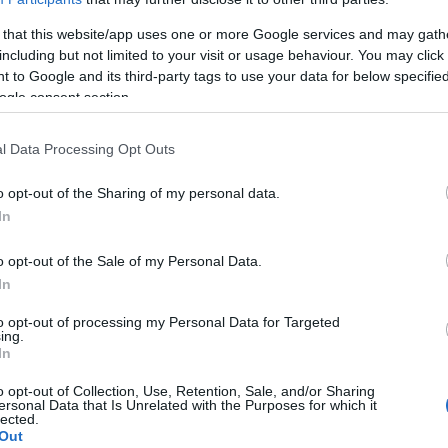
Ernő:
Kőrösi Csaba
elem-Zeneszerző:
Tóth Loon
 that this website/app uses one or more Google services and may gath
including but not limited to your visit or usage behaviour. You may click 
kisasszony:
Csarnóy Zsuzsanna
 to Google and its third-party tags to use your data for below specifi
ánossy:
Benczédi Sándor
ogle consent section.
ltó:
Nyirkó István
gyi:
Ónodi Gábor
l Data Processing Opt Outs
s-Szolga:
Bakody József
tás:
Szűcs László
o opt-out of the Sharing of my personal data.
ó:
Szalma Tamás
In
sszony:
Soltis Eleonóra
o opt-out of the Sale of my Personal Data.
lonka:
Halas Adelaida
In
sszony:
Szűcs Krisztina
isasszony:
Palásthy Bea
to opt-out of processing my Personal Data for Targeted
ing.
asszony:
Módri Györgyi
In
iss:
Baranyi Péter
o opt-out of Collection, Use, Retention, Sale, and/or Sharing
ersonal Data that Is Unrelated with the Purposes for which it
zisztens:
Tóth Zsanett
lected.
Out
ttervező:
Mira János