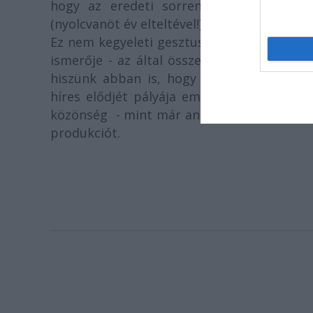
hogy az eredeti sorrendben és az ered
(nyolcvanöt év elteltével!)
Ez nem kegyeleti gesztus a részünkről. Tud
ismerője - az által összeállított sorrende
hiszünk abban is, hogy a hármas főszer
híres elődjét pályája emelkedő ívelésébe
közönség - mint már annyiszor a világon 
produkciót.