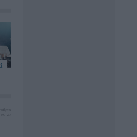
i
milyen
és az