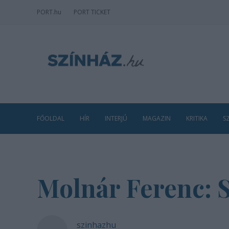
PORT
.hu
PORT TICKET
FŐOLDAL
HÍR
INTERJÚ
MAGAZIN
KRITIKA
S
Molnár Ferenc: 
szinhazhu