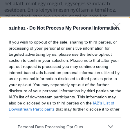
hét alatt, mint egy megírt, egységes színdarab
esetében. Én is kényelmesen nyúltam a témához,
mint akinek ezer éve van dolgozni és nem két
hónapja. Mire felocsúdtunk a bemutató már túl
közel volt ahhoz, hogy magas színvonalon
szinhaz -
Do Not Process My Personal Information
kidolgozzunk minden jelenetet és ötletet.
Az első héten kizárólag Kemény Henrik édesapja
If you wish to opt-out of the sale, sharing to third parties, or
kézzel leírt Vitéz László (továbbiakban VL) jeleneteit
processing of your personal or sensitive information for
olvastuk, és rengeteget játszottunk. Olvastunk
targeted advertising by us, please use the below opt-out
Punch-ot és Kaspert is (VL távoli rokonait) és persze
section to confirm your selection. Please note that after your
azokat a jeleneteket, amiket író kortársaink a
opt-out request is processed you may continue seeing
témában felkérésemre alkottak. A színészek féltek a
interest-based ads based on personal information utilized by
us or personal information disclosed to third parties prior to
bábjátéktól (melyhez ragaszkodtam); féltek, hogy a
your opt-out. You may separately opt-out of the further
báb "lejátssza őket"; féltek, hogy nem fogják tudni
disclosure of your personal information by third parties on the
megmozdítani hitelesen a bábokat. Mondogattam
IAB’s list of downstream participants. This information may
ugyan, hogy itt nem csak VL hanem egy szélesebben
also be disclosed by us to third parties on the
IAB’s List of
értelmezett erőszak, erőszak kultusz lenne a téma és
Downstream Participants
that may further disclose it to other
a hozott anyagok természetesen kiegészülhetnek
third parties.
más epizódokkal is, de én is éreztem, valahogy kevés
a konkrét, használható anyag. Más úton kell
Please note that this website/app uses one or more Google
Personal Data Processing Opt Outs