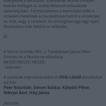
elterjedne a városban. Szeretettel látunk minden
kedves kollégát az alább felsorolt előadások
valamelyikén. Természetesen a bemutató előtt is
szívesen mesélnek a munkafolyamatról a színészek,
az írók, vagy a rendező. Az országban egy-egy nyári
fesztiválon már feltűnt az előadás.
A Városi Színház Kht., a Tatabányai Jászai Mari
Színház és a Nocturne előadása:
NESZE! NESZE! NESZE!
- bábrevü -
A színészek improvizációiból és
Vitéz László
darabokon
túl írta:
Peer Krisztián
,
Simon Balázs
,
Kárpáti Péter
,
Nényei Bori
,
Háy
János
Játsszák: