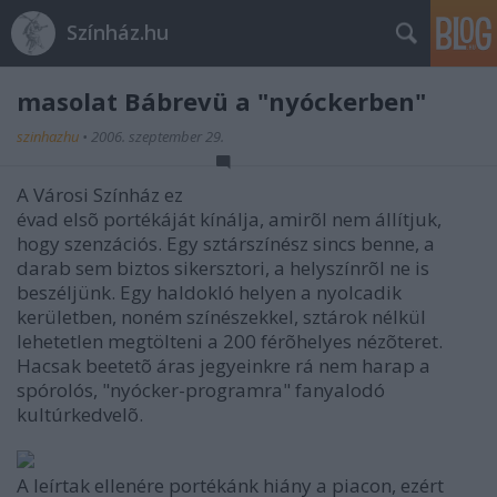
Színház.hu
masolat Bábrevü a "nyóckerben"
szinhazhu
•
2006. szeptember 29.
A Városi Színház ez
évad elsõ portékáját kínálja, amirõl nem állítjuk,
hogy szenzációs. Egy sztárszínész sincs benne, a
darab sem biztos sikersztori, a helyszínrõl ne is
beszéljünk. Egy haldokló helyen a nyolcadik
kerületben, noném színészekkel, sztárok nélkül
lehetetlen megtölteni a 200 férõhelyes nézõteret.
Hacsak beetetõ áras jegyeinkre rá nem harap a
spórolós, "nyócker-programra" fanyalodó
kultúrkedvelõ.
A leírtak ellenére portékánk hiány a piacon, ezért