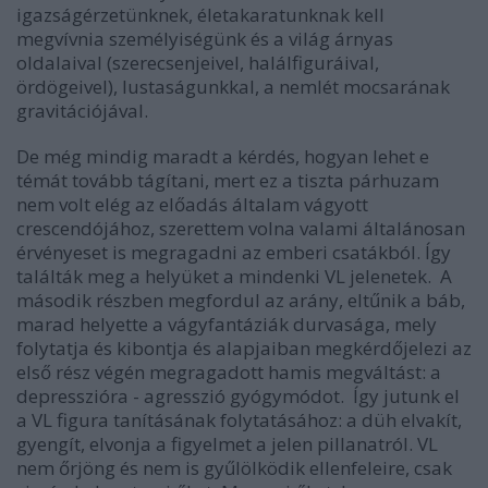
igazságérzetünknek, életakaratunknak kell
megvívnia személyiségünk és a világ árnyas
oldalaival (szerecsenjeivel, halálfiguráival,
ördögeivel), lustaságunkkal, a nemlét mocsarának
gravitációjával.
De még mindig maradt a kérdés, hogyan lehet e
témát tovább tágítani, mert ez a tiszta párhuzam
nem volt elég az előadás általam vágyott
crescendójához, szerettem volna valami általánosan
érvényeset is megragadni az emberi csatákból. Így
találták meg a helyüket a mindenki VL jelenetek. A
második részben megfordul az arány, eltűnik a báb,
marad helyette a vágyfantáziák durvasága, mely
folytatja és kibontja és alapjaiban megkérdőjelezi az
első rész végén megragadott hamis megváltást: a
depresszióra - agresszió gyógymódot. Így jutunk el
a VL figura tanításának folytatásához: a düh elvakít,
gyengít, elvonja a figyelmet a jelen pillanatról. VL
nem őrjöng és nem is gyűlölködik ellenfeleire, csak