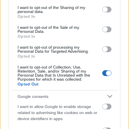
elindulnunk.
services and may gather and store information including but
A második héten kezdtünk el improvizálni. A vonal,
not limited to your visit or usage behaviour. You may click to
I want to opt-out of the Sharing of my
personal data.
amit követtünk az a felvetésem volt, hogy végső
grant or deny consent to Google and its third-party tags to
Opted In
soron nekünk nem VL-t kell reprodukálnunk a
use your data for below specified purposes in below Google
színpadon, hanem megértenünk, és átélnünk, amit ő
consent section.
I want to opt-out of the Sale of my
Personal Data.
képvisel, és olyan minta-helyzeteket kell
Opted In
teremtenünk, amikben VL jelenléte hiányzik. Ehhez
első lépésként meg kell találnunk azokat a
I want to opt-out of processing my
leghétköznapibb életmozzanatokat, amikor a
Personal Data for Targeted Advertising.
Opted In
mindenkiben rejlő VL előpattanhat. Mert mindenki
VL. Minden alap-karakterisztika lehet bizonyos
I want to opt-out of Collection, Use,
végletében VL-i. Így létezhet egzisztencialista,
Retention, Sale, and/or Sharing of my
Personal Data that Is Unrelated with the
mizantróp, különc, családanya, anarchista, szadista,
Purposes for which it was collected.
hajléktalan vagy fatalista VL is. Ami összeköt az az
Opted Out
agressziómentes, igazságérzettől vezérelt, gyógyító
erejű, brutális impulzus, amely sokk-ként valóban
Google consents
változtatni képes a világ menetén. (Ettől a
I want to allow Google to enable storage
főcsapástól aztán sokszor eltértünk, végül is utólag
related to advertising like cookies on web or
látom, hogy ennél még sokkal hosszabb tapogatózó
device identifiers in apps.
időszakra lett volna szükségünk.) Mindegyikünk azt
hitte, hogy tudja mit jelent improvizálni. Meg kellett