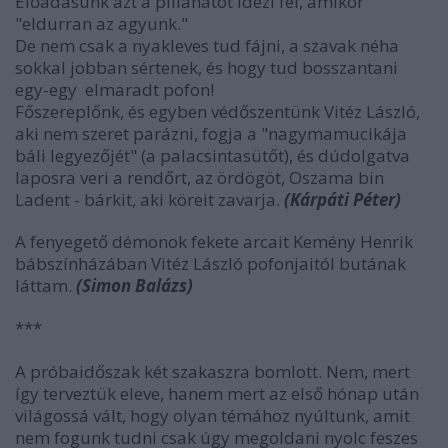
Előadásunk azt a pillanatot idézi fel, amikor
"eldurran az agyunk."
De nem csak a nyakleves tud fájni, a szavak néha
sokkal jobban sértenek, és hogy tud bosszantani
egy-egy elmaradt pofon!
Főszereplőnk, és egyben védőszentünk Vitéz László,
aki nem szeret parázni, fogja a "nagymamucikája
báli legyezőjét" (a palacsintasütőt), és dúdolgatva
laposra veri a rendőrt, az ördögöt, Oszama bin
Ladent - bárkit, aki köreit zavarja.
(Kárpáti Péter)
A fenyegető démonok fekete arcait Kemény Henrik
bábszínházában Vitéz László pofonjaitól butának
láttam.
(Simon Balázs)
***
A próbaidőszak két szakaszra bomlott. Nem, mert
így terveztük eleve, hanem mert az első hónap után
világossá vált, hogy olyan témához nyúltunk, amit
nem fogunk tudni csak úgy megoldani nyolc feszes