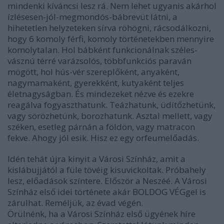
mindenki kíváncsi lesz rá. Nem lehet ugyanis akárhol
ízlésesen-jól-megmondós-bábrevüt látni, a
hihetetlen helyzeteken sírva röhögni, rácsodálkozni,
hogy 6 komoly férfi, komoly történetekben mennyire
komolytalan. Hol bábként funkcionálnak széles-
vásznú térré varázsolós, többfunkciós paraván
mögött, hol hús-vér szereplőként, anyaként,
nagymamaként, gyerekként, kutyaként teljes
életnagyságban. És mindezeket nézve és ezekre
reagálva fogyaszthatunk. Teázhatunk, üdítőzhetünk,
vagy sörözhetünk, borozhatunk. Asztal mellett, vagy
széken, esetleg párnán a földön, vagy matracon
fekve. Ahogy jól esik. Hisz ez egy orfeumelőadás.
Idén tehát újra kinyit a Városi Színház, amit a
kislábujjától a füle tövéig kisuvickoltak. Próbahely
lesz, előadások színtere. Először a Neszéé. A Városi
Színház első idei története akár BOLDOG VÉGgel is
zárulhat. Reméljük, az évad végén.
Örülnénk, ha a Városi Színház első ügyének híre