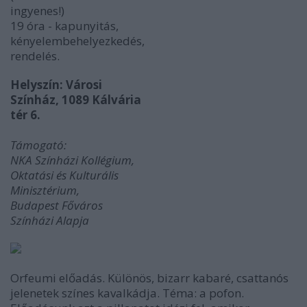
ingyenes!)
19 óra - kapunyitás,
kényelembehelyezkedés,
rendelés.
Helyszín: Városi
Színház, 1089 Kálvária
tér 6.
Támogató:
NKA Színházi Kollégium,
Oktatási és Kulturális
Minisztérium,
Budapest Főváros
Színházi Alapja
Orfeumi előadás. Különös, bizarr kabaré, csattanós
jelenetek színes kavalkádja. Téma: a pofon.