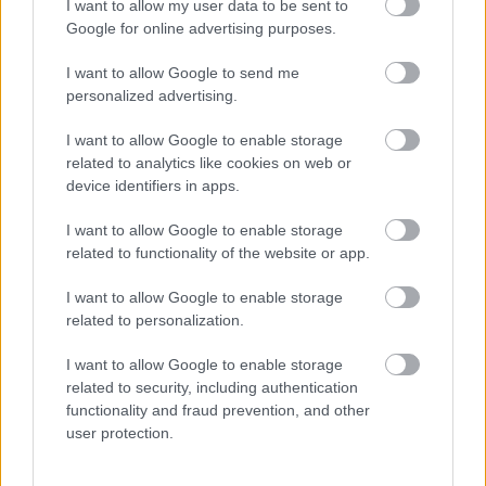
I want to allow my user data to be sent to
próbálnunk megérteni, hogy mitől élnek néha
Google for online advertising purposes.
nagyon szimpla helyzetek, és mitől pukkannak szét a
csodálatosan komplexnek látszó ötletek. Közel 100
I want to allow Google to send me
improvizáció született, melyből utolsó körben
personalized advertising.
tizenkettőt hagytunk meg, az előadás végleges
formájában 7 tisztán improvizációs alapú jelenetet
I want to allow Google to enable storage
tartalmaz. De ez a szelekció még mindig nem adott
related to analytics like cookies on web or
világos irányokat, nagyon távolinak tűnt a két világ: a
device identifiers in apps.
bábjáték és a valóságos durvaság valóságos
ábrázolásával kacérkodó valóságos jelenet. A
I want to allow Google to enable storage
related to functionality of the website or app.
bábokkal való ismerkedésre már nagyon kevés idő
maradt, mindenki egy merő pánikban kérdezgetett,
I want to allow Google to enable storage
hogy mi lesz itt ezzel a kesztyűsbábbal, amit még
related to personalization.
életében ki sem próbált, nemhogy néhány hét múlva
színpadra menjen vele. Csúsznunk egyáltalán nem
I want to allow Google to enable storage
lehetett, mert Eszternek (Novák) Január 10-én
related to security, including authentication
olvasópróbája volt a Szecsuániból, a karácsony is a
functionality and fraud prevention, and other
nyakunkon volt, szóval nem volt más hátra
user protection.
engednem kellett a valóság erejének és lemondtam
a január hetedikei bemutatóról.