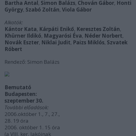
Bartha Antal
,
Simon Balázs
,
Chován Gábor
,
Honti
György
,
Szabó
Zoltán
,
Viola Gábor
Alkotók:
Kántor Kata
,
Kárpáti Enikő
,
Keresztes Zoltán
,
Khürner Ildikó
,
Magyarósi Éva
,
Néder Norbert
,
Novák Eszter
,
Niklai Judit
,
Paizs
Miklós
,
Szvatek
Róbert
Rendező: Simon Balázs
Bemutató
Budapesten:
szeptember 30.
További előadások:
2006.október 1., 7., 27.,
28. 19 óra
2006. október 1. 15 óra
(a VIII. ker. lakóinak