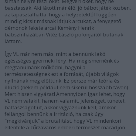
simán helyre teszi őket. Megveri őket, hogy ne
basztassák. Aki látott már élő, jó bábot játék közben,
az tapasztalhatta, hogy a helyzetektől függően
mindig kicsit másnak látjuk arcukat, a fenyegető
démonok fekete arcai Kemény Henrik
bábszínházában Vitéz László pofonjaitól butának
láttam.
Így VL már nem más, mint a bennünk lakó
egészséges gyermeki lény. Ha megismernénk és
megtanulnánk működni, hagyni a
természetességnek ezt a forrását, újabb világok
nyílnának meg előttünk. Ez persze már teória és
illúzió (nekem például nem sikerül hosszabb távon).
Mert hiszen vigyázat! Amennyiben igaz lehet, hogy
VL nem valakit, hanem valamit, jelenséget, tünetet,
balfaszságot üt, akkor vigyáznunk kell, amikor
fellángol bennünk a irritáció, ha csak úgy
"megkívánjuk" a brutalitást, hogy VL mindenkori
ellenfele a zűrzavaros emberi természet maradjon.