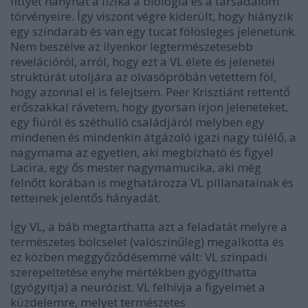
fittyet hányhat a fizika a biológia és a társadalom
törvényeire. Így viszont végre kiderült, hogy hiányzik
egy színdarab és van egy tucat fölösleges jelenetünk.
Nem beszélve az ilyenkor legtermészetesebb
revelációról, arról, hogy ezt a VL élete és jelenetei
struktúrát utoljára az olvasópróbán vetettem föl,
hogy azonnal el is felejtsem. Peer Krisztiánt rettentő
erőszakkal rávetem, hogy gyorsan írjon jeleneteket,
egy fiúról és széthulló családjáról melyben egy
mindenen és mindenkin átgázoló igazi nagy túlélő, a
nagymama az egyetlen, aki megbízható és figyel
Lacira, egy ős mester nagymamucika, aki még
felnőtt korában is meghatározza VL pillanatainak és
tetteinek jelentős hányadát.
Így VL, a báb megtarthatta azt a feladatát melyre a
természetes bölcselet (valószínűleg) megalkotta és
ez közben meggyőződésemmé vált: VL színpadi
szerepeltetése enyhe mértékben gyógyíthatta
(gyógyítja) a neurózist. VL felhívja a figyelmet a
küzdelemre, melyet természetes