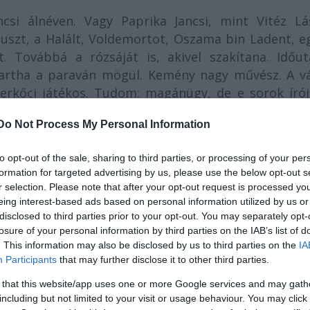
csi álnéven. Vagy Paprika Jancsi, mint Vitéz Lás
uszt, a Halált, Voldemortot, Oszama bin Ladent, e
át. Továbbá a rózsáját is, akivel szakítana. Időut
artha a paraván mögül. Kemény nagy művész. A vá
erkőci játékos. Tudom: magánügy, de e sorok írój
 ő akkor 16 volt, de ugyanazon a hangon szólt, min
Do Not Process My Personal Information
pomorfok. A színészek bábszerűek. Vincente Minell
 Astaire, Nanette Fabray és Jack Buchnan cuc
to opt-out of the sale, sharing to third parties, or processing of your per
ámukat. A Városi Színházban a paraván - illet
formation for targeted advertising by us, please use the below opt-out s
nészek altestét. Felsőtestükön babruhát viselnek, pa
r selection. Please note that after your opt-out request is processed y
bokként mozognak.
eing interest-based ads based on personal information utilized by us or
disclosed to third parties prior to your opt-out. You may separately opt-
, kóbor kutyaként. Kutyakülsőségek helyett a
losure of your personal information by third parties on the IAB’s list of
. This information may also be disclosed by us to third parties on the
IA
nszié, mint a cirkusz hagyomány Fehér Bohóca.
Participants
that may further disclose it to other third parties.
ik, meg bézból sapkás hipp-hopp boyt. Gyermek
 that this website/app uses one or more Google services and may gath
including but not limited to your visit or usage behaviour. You may click 
 Tűzraktér Macbethjében zengett.