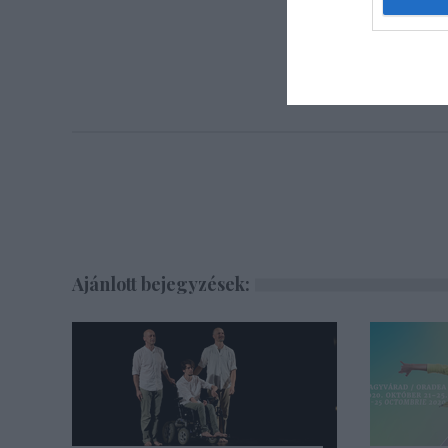
Ajánlott bejegyzések: