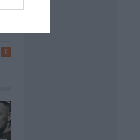
: MGP
ndrea