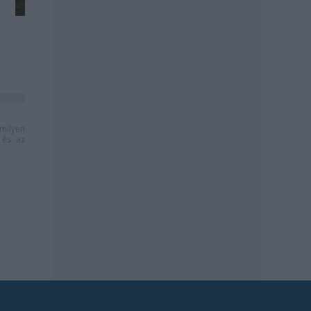
milyen
és az