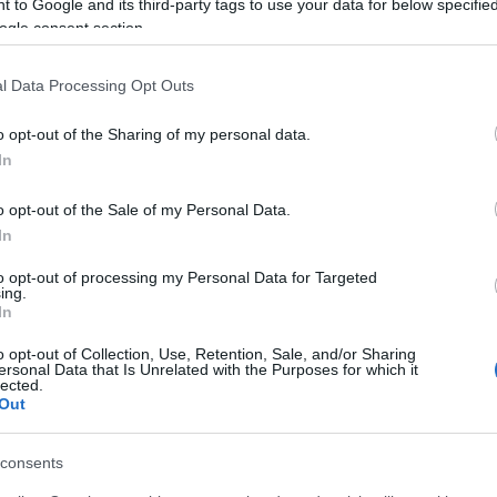
 to Google and its third-party tags to use your data for below specifi
jött előadni gőgicsélő koruktól különféle évjáratoko
ogle consent section.
avúrszáma egy önmagával előadott szerelmi kettős
ándorolt a rendezőszakra. Eleven játékosnak érz
l Data Processing Opt Outs
r. Bájos semmiség.
o opt-out of the Sharing of my personal data.
In
o opt-out of the Sale of my Personal Data.
In
t fürdőhelyen játszódó tréfás operájában (a zenét 
llemileg, erkölcsileg, társadalmilag lesüllyedt all
to opt-out of processing my Personal Data for Targeted
ing.
et, vagy recitativóban érintkeznek egymással a v
In
o opt-out of Collection, Use, Retention, Sale, and/or Sharing
ersonal Data that Is Unrelated with the Purposes for which it
polgári közege hebegve beszéli anyanyelvét. Szűk n
lected.
Out
tér ismert világának másolatát kapjuk. Nem apadt 
 A típusok merültek ki. A lángossütő szociali
consents
e abszurd kalandokba sodródnak bele. A Hábetleri