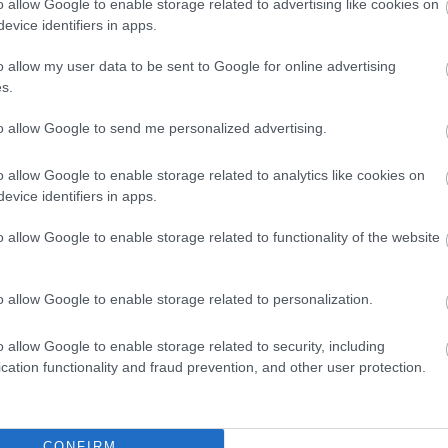
nagy felfedezés és megütközés volt. (Színpadi válto
o allow Google to enable storage related to advertising like cookies on
evice identifiers in apps.
ommunikálók önkifejezési képtelenségét Jeles An
o allow my user data to be sent to Google for online advertising
Dobozy Imre:
Szélvihar
ából nyert új nyelvrendszer
s.
to allow Google to send me personalized advertising.
t a Pintér társulat (
Baranyi
Szilvia,
Bencze
Sándor,
Deák
o allow Google to enable storage related to analytics like cookies on
ó,
Szalontay
Tünde,
Szamosi
Zsófia,
Thuróczy
Szabolcs)
evice identifiers in apps.
epük: hol és min kell nevetniük.
o allow Google to enable storage related to functionality of the website
ak elkészítette már a Korcsulát. "Nyers változa
nésszel) újrarendezte -maradjunk a konyhanyelvn
o allow Google to enable storage related to personalization.
zágrábi színházi szemléjére Branko Brezovec rendel
rítő kiürült sörösüvegek. Bájos, mint egy sérvk
o allow Google to enable storage related to security, including
gényes munka. A Szkénén megtartott főpróbán rop
cation functionality and fraud prevention, and other user protection.
 Béla vad, megvesztegethetetlen életismerettel t
áza a Korcsulával átlépett a szórakoztatóiparba.
CONFIRM