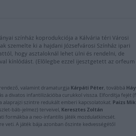
yai színház koprodukciója a Kálvária téri Városi
 szemelte ki a hajdani Józsefvárosi Színház ipari
tól, hogy asztaloknál lehet ülni és rendelni, de
val kínlódást. (Elõlegbe ezzel ijesztgetett az orfeum
a rendező, valamint dramaturgja
Kárpáti Péter
, továbbá
Háy
 a divatos infantilizációba curukkol vissza. Elfordítja fejét (f
 alaprajzi szintre redukált emberi kapcsolatokat.
Paizs Mik
szlet-báb-jelmez) terveivel,
Keresztes Zoltán
i formákba a neo-infantilis játék mozdulatkincsét.
tre veti. A játék bája azonban őszinte kedvességétől