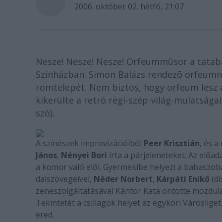
2006. október 02. hétfő, 21:07
Nesze! Nesze! Nesze! Orfeummûsor a tatabán
Színházban. Simon Balázs rendezõ orfeumnak
romtelepét. Nem biztos, hogy orfeum lesz at
kikerülte a retró régi-szép-világ-mulatságai
szó).
A színészek improvizációiból
Peer Krisztián
, és 
János
,
Nényei Bori
írta a párjeleneteket. Az előadás
a komor való elől. Gyermekibe helyezi a babaszoba
dalszövegeivel,
Néder Norbert
,
Kárpáti Enikő
(dí
zeneszolgáltatásával Kántor Kata öntötte mozdulat
Tekintetét a csillagok helyet az egykori Városlige
ered.