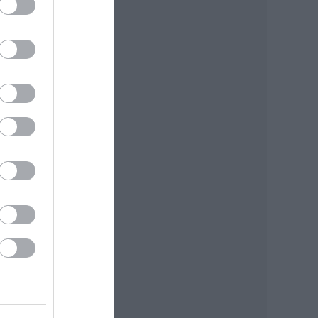
zata:
drás
ével
t 13
él -
te a
ötő.
pant
eli,