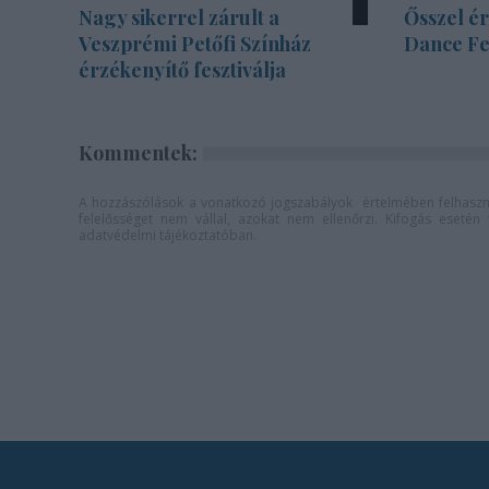
Nagy sikerrel zárult a
Ősszel ér
Veszprémi Petőfi Színház
Dance Fe
érzékenyítő fesztiválja
Kommentek:
A hozzászólások a
vonatkozó jogszabályok
értelmében felhaszná
felelősséget nem vállal, azokat nem ellenőrzi. Kifogás eseté
adatvédelmi tájékoztatóban
.