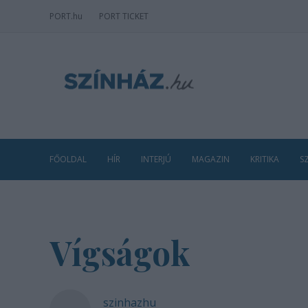
PORT
.hu
PORT TICKET
FŐOLDAL
HÍR
INTERJÚ
MAGAZIN
KRITIKA
S
Vígságok
szinhazhu