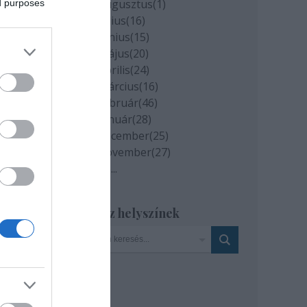
2020 augusztus
(
1
)
ed purposes
n át.
2020 július
(
16
)
.
2020 június
(
15
)
ődik
2020 május
(
20
)
2020 április
(
24
)
2020 március
(
16
)
2020 február
(
46
)
2020 január
(
28
)
2019 december
(
25
)
nem a
2019 november
(
27
)
ények
Tovább
...
idor
Szinház helyszínek
yelvi
el a
zmus
zmus