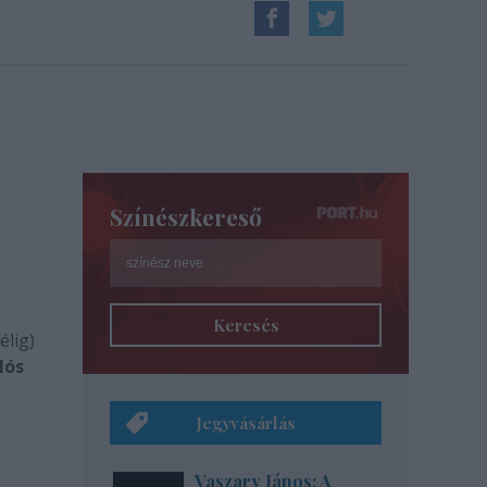
Színészkereső
Keresés
élig)
lós
Jegyvásárlás
Vaszary János: A