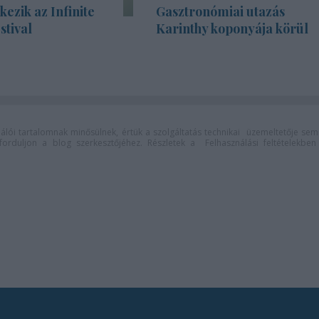
kezik az Infinite
Gasztronómiai utazás
stival
Karinthy koponyája körül
lói tartalomnak minősülnek, értük a
szolgáltatás technikai
üzemeltetője sem
n forduljon a blog szerkesztőjéhez. Részletek a
Felhasználási feltételekben