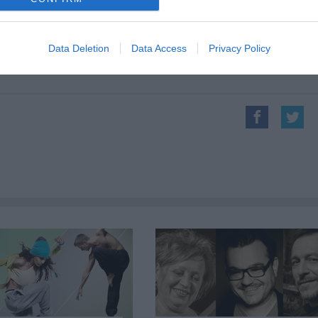
szerző
fotó: Sipos Zoltán és Nehéz A
Data Deletion
Data Access
Privacy Policy