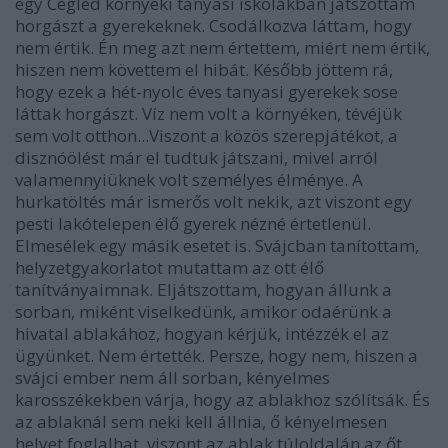
egy Cegléd környéki tanyasi iskolákban játszottam
horgászt a gyerekeknek. Csodálkozva láttam, hogy
nem értik. Én meg azt nem értettem, miért nem értik,
hiszen nem követtem el hibát. Később jöttem rá,
hogy ezek a hét-nyolc éves tanyasi gyerekek sose
láttak horgászt. Víz nem volt a környéken, tévéjük
sem volt otthon...Viszont a közös szerepjátékot, a
disznóölést már el tudtuk játszani, mivel arról
valamennyiüknek volt személyes élménye. A
hurkatöltés már ismerős volt nekik, azt viszont egy
pesti lakótelepen élő gyerek nézné értetlenül.
Elmesélek egy másik esetet is. Svájcban tanítottam,
helyzetgyakorlatot mutattam az ott élő
tanítványaimnak. Eljátszottam, hogyan állunk a
sorban, miként viselkedünk, amikor odaérünk a
hivatal ablakához, hogyan kérjük, intézzék el az
ügyünket. Nem értették. Persze, hogy nem, hiszen a
svájci ember nem áll sorban, kényelmes
karosszékekben várja, hogy az ablakhoz szólítsák. És
az ablaknál sem neki kell állnia, ő kényelmesen
helyet foglalhat, viszont az ablak túloldalán az őt