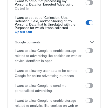
egyébként nagyon látványos lenne. Ha eljátszom egy
I want to opt-out of processing my
Personal Data for Targeted Advertising.
történetet, akkor a történet lényegének kell
Opted In
megmaradnia, a lényeg pedig az az érzelmi
folyamat, amit együtt élek át a közönséggel.
I want to opt-out of Collection, Use,
Retention, Sale, and/or Sharing of my
Personal Data that Is Unrelated with the
- Ha a színházban a néző figyelme néhány
Purposes for which it was collected.
másodpercre elkalandozik, könnyen vissszazökkenhet a
Opted Out
történetbe. Igaz ez a pantomimnél is?
Google consents
Dvorák Gábor:
Itt intenzívebb a kapcsolat, ezekhez a
I want to allow Google to enable storage
játékokhoz a néző figyelmére, aktivitására is szükség
related to advertising like cookies on web or
van. Viszont ha megvan a kontaktus, akkor ez a
device identifiers in apps.
kapcsolat bármelyik színházi műfajnál erősebb
lehet. Amikor mutatok egy mozdulatot, arra a néző
I want to allow my user data to be sent to
asszociál. Ha a kettő találkozik, csinálhatom a
Google for online advertising purposes.
következő mozdulatot, és ismét a néző következik.
Nem hiszek az energiaáramlásban, de nincs rá jobb
I want to allow Google to send me
kifejezés, a műsoraimon mégis valami ilyesmi
personalized advertising.
történik. Ott vagyunk együtt, egyszerre vesszük a
levegőt, egyszerre dobog a szívünk.
I want to allow Google to enable storage
related to analytics like cookies on web or