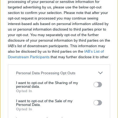
processing of your personal or sensitive information for
többet észlelnek, és a másik ember szándékaiban is
targeted advertising by us, please use the below opt-out
jobban olvasnak, hamarabb eligazodnak, mint mi, a
section to confirm your selection. Please note that after your
halló és beszélni tudó emberek.
opt-out request is processed you may continue seeing
interest-based ads based on personal information utilized by
- Te ismered és profi módon használod a
us or personal information disclosed to third parties prior to
metakommunikációt, hiszen tudatosan gyakorlod. A
your opt-out. You may separately opt-out of the further
nézőnek mekkora metakommunikációs készséggel kell
disclosure of your personal information by third parties on the
rendelkeznie ahhoz, hogy megértsen?
IAB’s list of downstream participants. This information may
also be disclosed by us to third parties on the
IAB’s List of
Dvorák Gábor:
A nézőnek nem kell készülnie. A
Downstream Participants
that may further disclose it to other
pantomim alapnyelvezete, a gesztusok, az arc, a
third parties.
mimikai játék mindenkiben ott van. Ha nem értik,
mit akarok kifejezni, valószínűleg rosszul játszom, és
Please note that this website/app uses one or more Google
Personal Data Processing Opt Outs
services and may gather and store information including but
az természetesen az én hibám. Mindez, persze,
not limited to your visit or usage behaviour. You may click to
I want to opt-out of the Sharing of my
komoly munka, még az ötperces jelenet is. Egy-egy
personal data.
grant or deny consent to Google and its third-party tags to
előadás 10-15 km-es futásnak felel meg.
Opted In
use your data for below specified purposes in below Google
Folyamatosan és tudatosan kell irányítanom a nézők
consent section.
figyelmét. Rutinból nem szabad játszani, az
I want to opt-out of the Sale of my
Personal Data.
önmagáért való, öncélú technikai elemek
Opted In
mutogatásának akkor sem látom értelmét, ha