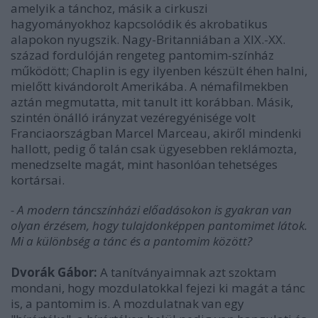
amelyik a tánchoz, másik a cirkuszi
hagyományokhoz kapcsolódik és akrobatikus
alapokon nyugszik. Nagy-Britanniában a XIX.-XX.
század fordulóján rengeteg pantomim-színház
működött; Chaplin is egy ilyenben készült éhen halni,
mielőtt kivándorolt Amerikába. A némafilmekben
aztán megmutatta, mit tanult itt korábban. Másik,
szintén önálló irányzat vezéregyénisége volt
Franciaországban Marcel Marceau, akiről mindenki
hallott, pedig ő talán csak ügyesebben reklámozta,
menedzselte magát, mint hasonlóan tehetséges
kortársai.
- A modern táncszínházi előadásokon is gyakran van
olyan érzésem, hogy tulajdonképpen pantomimet látok.
Mi a különbség a tánc és a pantomim között?
Dvorák Gábor:
A tanítványaimnak azt szoktam
mondani, hogy mozdulatokkal fejezi ki magát a tánc
is, a pantomim is. A mozdulatnak van egy