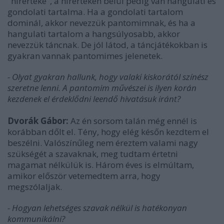
"hírértéke", a hírértéken belül pedig van hangulati és
gondolati tartalma. Ha a gondolati tartalom
dominál, akkor nevezzük pantomimnak, és ha a
hangulati tartalom a hangsúlyosabb, akkor
nevezzük táncnak. De jól látod, a táncjátékokban is
gyakran vannak pantomimes jelenetek.
- Olyat gyakran hallunk, hogy valaki kiskorától színész
szeretne lenni. A pantomim művészei is ilyen korán
kezdenek el érdeklődni leendő hivatásuk iránt?
Dvorák Gábor:
Az én sorsom talán még ennél is
korábban dőlt el. Tény, hogy elég későn kezdtem el
beszélni. Valószínűleg nem éreztem valami nagy
szükségét a szavaknak, meg tudtam értetni
magamat nélkülük is. Három éves is elmúltam,
amikor először vetemedtem arra, hogy
megszólaljak.
- Hogyan lehetséges szavak nélkül is hatékonyan
kommunikálni?