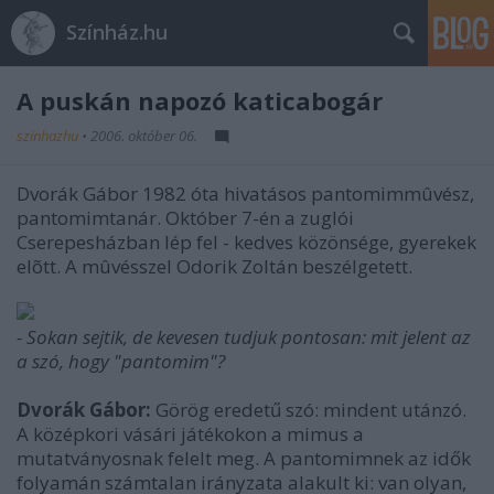
Színház.hu
A puskán napozó katicabogár
szinhazhu
•
2006. október 06.
Dvorák Gábor 1982 óta hivatásos pantomimmûvész,
pantomimtanár. Október 7-én a zuglói
Cserepesházban lép fel - kedves közönsége, gyerekek
elõtt. A mûvésszel Odorik Zoltán beszélgetett.
- Sokan sejtik, de kevesen tudjuk pontosan: mit jelent az
a szó, hogy "pantomim"?
Dvorák Gábor:
Görög eredetű szó: mindent utánzó.
A középkori vásári játékokon a mimus a
mutatványosnak felelt meg. A pantomimnek az idők
folyamán számtalan irányzata alakult ki: van olyan,