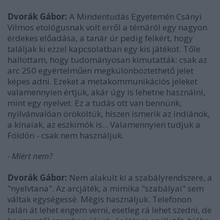
Dvorák Gábor:
A Mindentudás Egyetemén Csányi
Vilmos etológusnak volt erről a témáról egy nagyon
érdekes előadása, a tanár úr pedig felkért, hogy
találjak ki ezzel kapcsolatban egy kis játékot. Tőle
hallottam, hogy tudományosan kimutatták: csak az
arc 250 egyértelműen megkülönböztethető jelet
képes adni. Ezeket a metakommunikációs jeleket
valamennyien értjük, akár úgy is lehetne használni,
mint egy nyelvet. Ez a tudás ott van bennünk,
nyilvánvalóan örököltük, hiszen ismerik az indiánok,
a kínaiak, az eszkimók is... Valamennyien tudjuk a
Földön - csak nem használjuk.
- Miért nem?
Dvorák Gábor:
Nem alakult ki a szabályrendszere, a
"nyelvtana". Az arcjáték, a mimika "szabályai" sem
váltak egységessé. Mégis használjuk. Telefonon
talán át lehet engem verni, esetleg rá lehet szedni, de