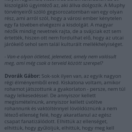
kiszolgáló ügyintéző az, aki állva dolgozik. A Muphy
törvényeiről szóló gegsorozatomban van egy olyan
rész, ami arról szól, hogy a városi ember kénytelen
egy fa tövében elvégezni a kisdolgát. A magyar
nézők mindig nevetnek rajta, de a svájciak ezt sem
értették, hiszen ott nem fordulhat elő, hogy az utcai
járókelő sehol sem talál kulturált mellékhelyiséget.
- Van-e olyan ötleted, jeleneted, amely nem valósult
meg, ami még csak a terveid között szerepel?
Dvorák Gábor:
Sok-sok ilyen van, az egyik nagyon
régi élményemből ered. Kiskatona voltam, amikor
rohamot játszottunk a gyakorlaton - persze, nem túl
nagy lelkesedéssel. De annyiszor kellett
megismételnünk, annyiszor kellett üvöltve
rohannunk és vaktölténnyel lövöldöznünk a nem
létező ellenség felé, hogy akaratlanul az egész
csapat fanatizálódott. Elhittük az ellenséget,
elhittük, hogy gyűlöljük, elhittük, hogy meg kell