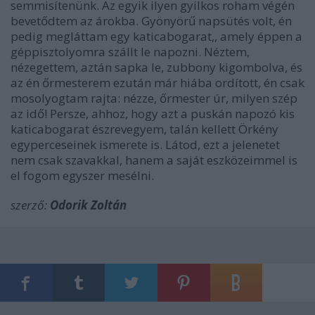
semmisítenünk. Az egyik ilyen gyilkos roham végén
bevetődtem az árokba. Gyönyörű napsütés volt, én
pedig megláttam egy katicabogarat,, amely éppen a
géppisztolyomra szállt le napozni. Néztem,
nézegettem, aztán sapka le, zubbony kigombolva, és
az én őrmesterem ezután már hiába ordított, én csak
mosolyogtam rajta: nézze, őrmester úr, milyen szép
az idő! Persze, ahhoz, hogy azt a puskán napozó kis
katicabogarat észrevegyem, talán kellett Örkény
egyperceseinek ismerete is. Látod, ezt a jelenetet
nem csak szavakkal, hanem a saját eszközeimmel is
el fogom egyszer mesélni.
szerző:
Odorik Zoltán