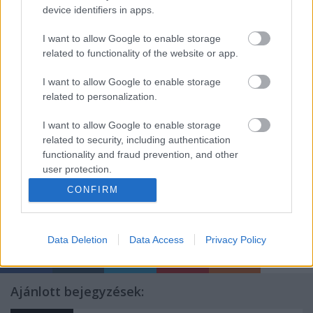
újságírók, fiatal filmesek részvételével a filmek
device identifiers in apps.
társadalomkritikai vonatkozásairól és az egyes
I want to allow Google to enable storage
jelképhasználatokról
related to functionality of the website or app.
Helyszín:
Ferencvárosi Művelődési Központ
I want to allow Google to enable storage
(1097 Budapest, Haller u. 27.)
related to personalization.
Telefon:(+36-1) 216 1300, 476 3410
I want to allow Google to enable storage
related to security, including authentication
forrás:
functionality and fraud prevention, and other
Z’ART Kor Kulturális Alapítvány
,
user protection.
Első Kötet Műhely
CONFIRM
Data Deletion
Data Access
Privacy Policy
Ajánlott bejegyzések: