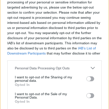
processing of your personal or sensitive information for
targeted advertising by us, please use the below opt-out
"Előadásunk műfaji megjelölése:
József Attila
section to confirm your selection. Please note that after your
verseivel átvirrasztott éjszaka.
opt-out request is processed you may continue seeing
Az ember elmagányosodása a modern világ szürke
interest-based ads based on personal information utilized by
betontengerében. A hétköznapok monotonitásának
us or personal information disclosed to third parties prior to
örvénye magával ragad, már a segélykiáltás sem
your opt-out. You may separately opt-out of the further
hallatszik. Csak a szoba falait rengeti meg. De itt sem
disclosure of your personal information by third parties on the
lelhető megnyugvás: a lélek átitatódott a bűzös és
IAB’s list of downstream participants. This information may
bűnös valóság-tintával. A régi barátoknak írt
also be disclosed by us to third parties on the
IAB’s List of
összetépett levelek, rongyos férfiing,
Downstream Participants
that may further disclose it to other
műanyagszatyor. Ember, magad vagy, magadra
third parties.
maradtál!"
Please note that this website/app uses one or more Google
Personal Data Processing Opt Outs
(Halász Glória)
services and may gather and store information including but
not limited to your visit or usage behaviour. You may click to
I want to opt-out of the Sharing of my
Szereplő:
Fülöp Natasa
personal data.
grant or deny consent to Google and its third-party tags to
Az előadás szövegét szerkesztette:
Fülöp Natasa
Opted In
use your data for below specified purposes in below Google
Rendezte:
Halász Glória
consent section.
I want to opt-out of the Sale of my
Personal Data.
IRODALOM
Opted In