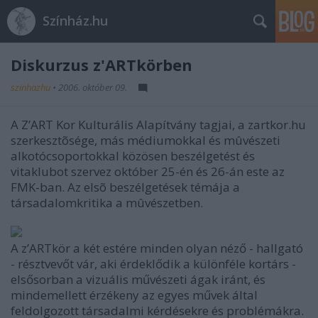
Színház.hu
Diskurzus z'ARTkörben
szinhazhu
•
2006. október 09.
A Z’ART Kor Kulturális Alapítvány tagjai, a zartkor.hu
szerkesztõsége, más médiumokkal és mûvészeti
alkotócsoportokkal közösen beszélgetést és
vitaklubot szervez október 25-én és 26-án este az
FMK-ban. Az elsõ beszélgetések témája a
társadalomkritika a mûvészetben.
A z’ARTkör a két estére minden olyan néző - hallgató
- résztvevőt vár, aki érdeklődik a különféle kortárs -
elsősorban a vizuális művészeti ágak iránt, és
mindemellett érzékeny az egyes művek által
feldolgozott társadalmi kérdésekre és problémákra.