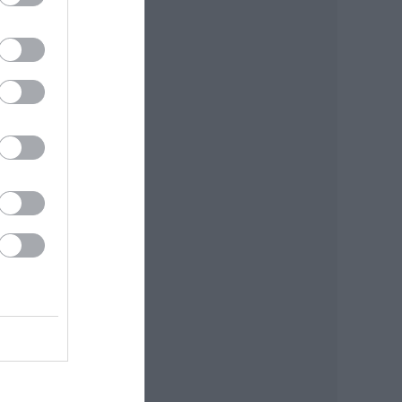
ilmek
rrás:
tvány
,
űhely