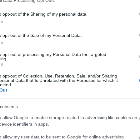
l Data Processing Opt Outs
plő:
Fülöp Natasa
o opt-out of the Sharing of my personal data.
ét szerkesztette:
Fülöp Natasa
In
zte:
Halász Glória
o opt-out of the Sale of my Personal Data.
In
to opt-out of processing my Personal Data for Targeted
ing.
gad kéziratokat, melyek száma az idő előrehaladt
In
otenciál van a mélyben, vallja az EKM. A Műhely cé
o opt-out of Collection, Use, Retention, Sale, and/or Sharing
ogy jelenlétével hozzájáruljon a szerzők és az olv
ersonal Data that Is Unrelated with the Purposes for which it
lected.
ez, hiszen a könyv nem csupán egy árú a fogyas
Out
anem jó esetben sok szempontból megköztelíthető
rdekes - vitákat, beszélgetéseket inspiráló kultur
consents
zorítható grafikonok és szilárdan lefekte
o allow Google to enable storage related to advertising like cookies on
evice identifiers in apps.
o allow my user data to be sent to Google for online advertising