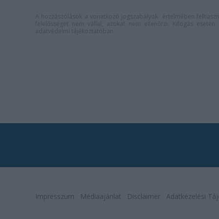
A hozzászólások a
vonatkozó jogszabályok
értelmében felhaszná
felelősséget nem vállal, azokat nem ellenőrzi. Kifogás eseté
adatvédelmi tájékoztatóban
.
Impresszum
Médiaajánlat
Disclaimer
Adatkezelési Táj