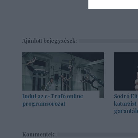
Ajánlott bejegyzések:
Indul az e-Trafó online
Sodró Eli
programsorozat
katarzist
garantál
Kommentek: