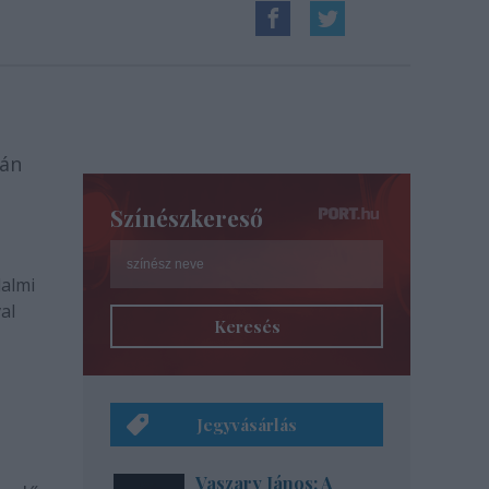
-án
Színészkereső
dalmi
al
Keresés
Jegyvásárlás
Vaszary János: A