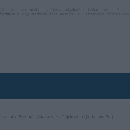
lói tartalomnak minősülnek, értük a
szolgáltatás technikai
üzemeltetője sem
n forduljon a blog szerkesztőjéhez. Részletek a
Felhasználási feltételekben
ékoztató (Port.hu)
Adatkezelési Tájékoztató (Inda-labs Zrt.)