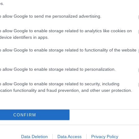
któber 26. 18.00-tól
s.
to allow Google to send me personalized advertising.
lgetés újságírók, fiatal filmesek részvételével a f
o allow Google to enable storage related to analytics like cookies on
gyes jelképhasználatokról
evice identifiers in apps.
cvárosi Művelődési Központ
o allow Google to enable storage related to functionality of the website
dapest, Haller u. 27.)
36-1) 216 1300, 476 3410
o allow Google to enable storage related to personalization.
o allow Google to enable storage related to security, including
fo
cation functionality and fraud prevention, and other user protection.
Z’ART Kor Kulturális Alapí
Első Kötet M
CONFIRM
Data Deletion
Data Access
Privacy Policy