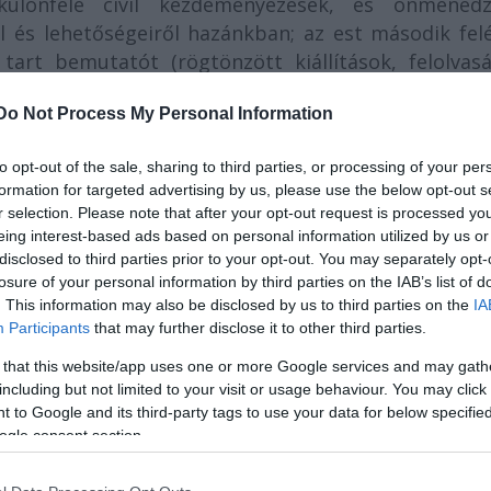
 különféle civil kezdeményezések, és önmenedz
ől és lehetőségeiről hazánkban; az est második fel
art bemutatót (rögtönzött kiállítások, felolvasá
Do Not Process My Personal Information
to opt-out of the sale, sharing to third parties, or processing of your per
formation for targeted advertising by us, please use the below opt-out s
r selection. Please note that after your opt-out request is processed y
eing interest-based ads based on personal information utilized by us or
disclosed to third parties prior to your opt-out. You may separately opt-
losure of your personal information by third parties on the IAB’s list of
. This information may also be disclosed by us to third parties on the
IA
la
verseivel átvirrasztott éjszaka.
Participants
that may further disclose it to other third parties.
 világ szürke betontengerében. A hétközn
r a segélykiáltás sem hallatszik. Csak a szoba fa
 that this website/app uses one or more Google services and may gath
including but not limited to your visit or usage behaviour. You may click 
: a lélek átitatódott a bűzös és bűnös valóság-tint
 to Google and its third-party tags to use your data for below specifi
, rongyos férfiing, műanyagszatyor. Ember, magad v
ogle consent section.