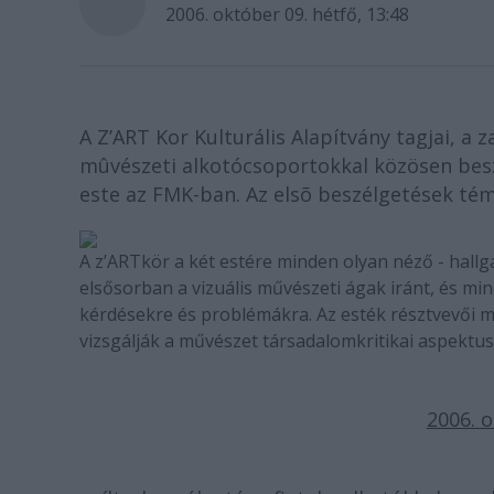
2006. október 09. hétfő, 13:48
A Z’ART Kor Kulturális Alapítvány tagjai, 
mûvészeti alkotócsoportokkal közösen besz
este az FMK-ban. Az elsõ beszélgetések té
A z’ARTkör a két estére minden olyan néző - hallga
elsősorban a vizuális művészeti ágak iránt, és mi
kérdésekre és problémákra. Az esték résztvevői m
vizsgálják a művészet társadalomkritikai aspektusa
2006. o