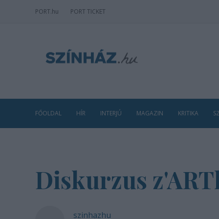
PORT
.hu
PORT TICKET
FŐOLDAL
HÍR
INTERJÚ
MAGAZIN
KRITIKA
S
Diskurzus z'ART
szinhazhu