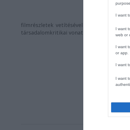
2006. o
purpose
I want 
filmrészletek vetítésével egybekötött beszé
I want t
társadalomkritikai vonatkozásairól és az e
web or d
Helyszín:
Feren
I want t
(1097 Bu
or app.
Telefon:(+
I want t
I want t
authenti