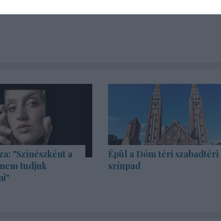
za: "Színészként a
Épül a Dóm téri szabadtéri
 nem tudjuk
színpad
ni"