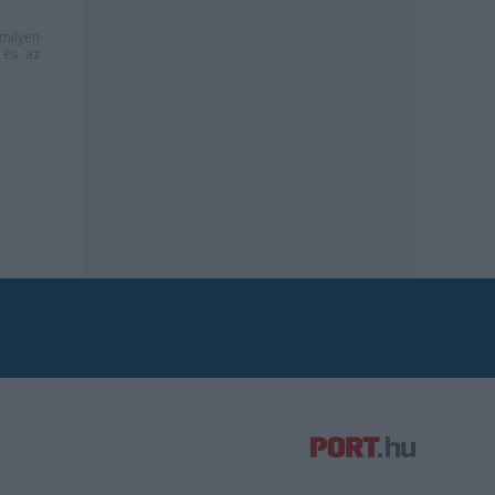
milyen
és az