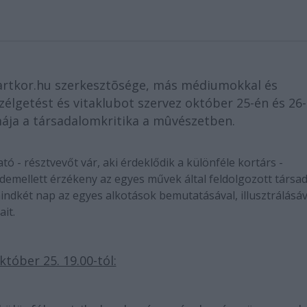
a zartkor.hu szerkesztõsége, más médiumokkal és
élgetést és vitaklubot szervez október 25-én és 26
mája a társadalomkritika a mûvészetben.
tó - résztvevőt vár, aki érdeklődik a különféle kortárs -
ndemellett érzékeny az egyes művek által feldolgozott társa
indkét nap az egyes alkotások bemutatásával, illusztrálásáv
it.
któber 25. 19.00-tól: