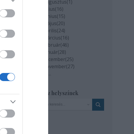
2020 augusztus
(
1
)
2020 július
(
16
)
2020 június
(
15
)
2020 május
(
20
)
2020 április
(
24
)
2020 március
(
16
)
2020 február
(
46
)
2020 január
(
28
)
2019 december
(
25
)
ával
2019 november
(
27
)
lja a
Tovább
...
asók
ztói
Szinház helyszínek
, az
ális
tett