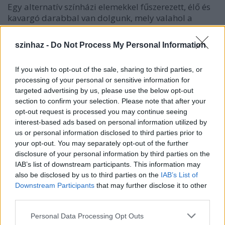
Egy alternatív színházi elemekkel fűszerezett, élő és
kavargó darabbal van dolgunk, mely valahol a
színház és a tánc határán áll. Beszéd helyett a
kommunikáció könnyebb, tisztább, költőibb
szinhaz -
Do Not Process My Personal Information
eszközei kapnak hangsúlyt benne: a metronóm, a
ritmust adó, de nem ütőhangszerek, s az olyan
If you wish to opt-out of the sale, sharing to third parties, or
emberi hangadások, mint a levegő ki-befújása, a
processing of your personal or sensitive information for
kiáltás, a taps, melyekkel ügyesen bánva a
targeted advertising by us, please use the below opt-out
legkülönbözőbb lelkiállapotokat és egymásnak
section to confirm your selection. Please note that after your
közvetített üzeneteket fejezhetik ki. Ezek között
opt-out request is processed you may continue seeing
akadnak kifejezetten drámai pillanatokat teremtő
interest-based ads based on personal information utilized by
hangok is, de nagy részben dominál a humor. Az
us or personal information disclosed to third parties prior to
egyik legviccesebb jelenetben két szereplő
your opt-out. You may separately opt-out of the further
hangosbemondót imitál, egyikük a masina, másikuk
disclosure of your personal information by third parties on the
a beszélő, és hangjukkal visszhangot keltenek.
IAB’s list of downstream participants. This information may
Ugyanilyen szellemes az a rész, mikor egymást
also be disclosed by us to third parties on the
IAB’s List of
utánozzák, és mint egy "add tovább" játék fut oda-
Downstream Participants
that may further disclose it to other
vissza a mondandó, mindenki hangján kicsit
third parties.
másképp.
Please note that this website/app uses one or more Google
Personal Data Processing Opt Outs
services and may gather and store information including but