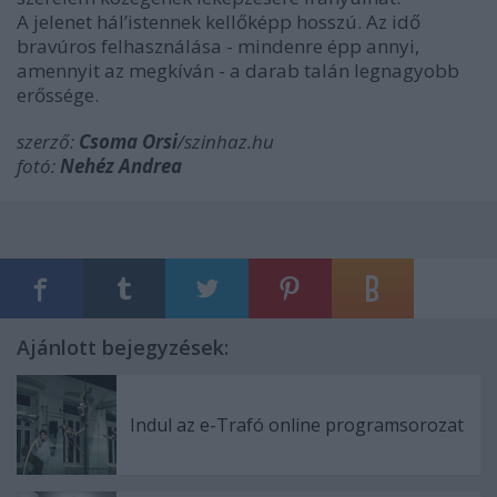
A jelenet hál’istennek kellőképp hosszú. Az idő
bravúros felhasználása - mindenre épp annyi,
amennyit az megkíván - a darab talán legnagyobb
erőssége.
szerző:
Csoma Orsi
/szinhaz.hu
fotó:
Nehéz Andrea
Ajánlott bejegyzések:
Indul az e-Trafó online programsorozat