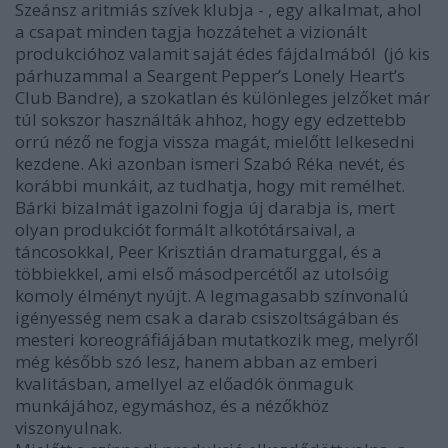
Szeánsz aritmiás szívek klubja - , egy alkalmat, ahol
a csapat minden tagja hozzátehet a vizionált
produkcióhoz valamit saját édes fájdalmából (jó kis
párhuzammal a Seargent Pepper’s Lonely Heart’s
Club Bandre), a szokatlan és különleges jelzőket már
túl sokszor használták ahhoz, hogy egy edzettebb
orrú néző ne fogja vissza magát, mielőtt lelkesedni
kezdene. Aki azonban ismeri Szabó Réka nevét, és
korábbi munkáit, az tudhatja, hogy mit remélhet.
Bárki bizalmát igazolni fogja új darabja is, mert
olyan produkciót formált alkotótársaival, a
táncosokkal, Peer Krisztián dramaturggal, és a
többiekkel, ami első másodpercétől az utolsóig
komoly élményt nyújt. A legmagasabb színvonalú
igényesség nem csak a darab csiszoltságában és
mesteri koreográfiájában mutatkozik meg, melyről
még később szó lesz, hanem abban az emberi
kvalitásban, amellyel az előadók önmaguk
munkájához, egymáshoz, és a nézőkhöz
viszonyulnak.