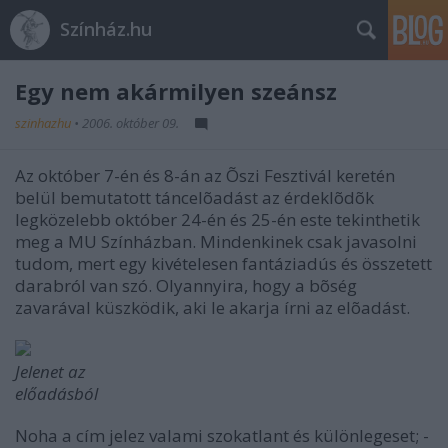
Színház.hu
Egy nem akármilyen szeánsz
szinhazhu
•
2006. október 09.
Az október 7-én és 8-án az Õszi Fesztivál keretén
belül bemutatott táncelõadást az érdeklõdõk
legközelebb október 24-én és 25-én este tekinthetik
meg a MU Színházban. Mindenkinek csak javasolni
tudom, mert egy kivételesen fantáziadús és összetett
darabról van szó. Olyannyira, hogy a bõség
zavarával küszködik, aki le akarja írni az elõadást.
Jelenet az
előadásból
Noha a cím jelez valami szokatlant és különlegeset; -