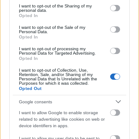
Jelenet az
not limited to your visit or usage behaviour. You may click to
I want to opt-out of the Sharing of my
előadásból
personal data.
grant or deny consent to Google and its third-party tags to
Opted In
use your data for below specified purposes in below Google
consent section.
A néző nagyon hamar tud alkalmazkodni ehhez a
I want to opt-out of the Sale of my
Personal Data.
nyelvhez, mert magától értetődően tálalják neki, és
Opted In
mert olyan, amitől nincs miért idegenkednie. Azt a
játékot hozza vissza Szabó Réka, aminek
I want to opt-out of processing my
Personal Data for Targeted Advertising.
kisgyerekkorunkban lehettünk részesei, - ott is az
Opted In
óvódás jel a táncosok ruháin, egyikén a cseresznye,
másikén a vitorlás... - ami a felszabadultságot és a
I want to opt-out of Collection, Use,
Retention, Sale, and/or Sharing of my
kreativitást illeti, ugyanakkor érettség, rálátás,
Personal Data that Is Unrelated with the
összefogottság, fegyelmezettség, és tudás jellemzi,
Purposes for which it was collected.
Opted Out
így távolról sem l’art pour l’art. A fent említett
jelenetek arra is jó példák, hogy milyen villámgyors
Google consents
ötletcikázásoktól gazdag a darab, akár nyelvileg
nézzük, akár a testhelyzetek, szereplehetőségek
I want to allow Google to enable storage
gyors váltakozása szempontjából. Sok-sok
related to advertising like cookies on web or
improvizáció is beleépülhetett.
device identifiers in apps.
Jelenet az
I want to allow my user data to be sent to