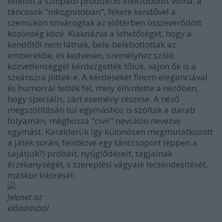
Mielőtt a színpadi produkció elkezdődött volna, a
táncosok "inkognitóban", fekete kendővel a
szemükön szivárogtak az előtérben összeverődött
közönség közé. Kiaknázva a lehetőséget, hogy a
kendőtől nem látnak, bele-belebotlottak az
emberekbe, és kedvesen, személyhez szóló
közvetlenséggel kérdezgették tőlük, vajon ők is a
szeánszra jöttek-e. A kérdéseket finom eleganciával
és humorral tették fel, mely elhintette a nézőben,
hogy speciális, zárt esemény részese. A néző
megszólításán túl egymáshoz is szóltak a darab
folyamán, méghozzá "civil" nevükön nevezve
egymást. Karakterük így különösen megmutatkozott
a játék során, felidézve egy tánccsoport (éppen a
sajátjuk?) próbáit, nyűglődéseit, tagjainak
érzékenységét, s szereplési vágyaik lecsendesítését,
máskor kitörését.
Jelenet az
előadásból