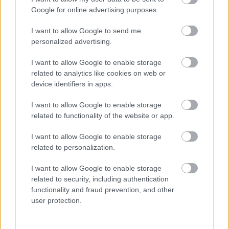
előadásból
Google for online advertising purposes.
A rendkívül jól összeillő, és csupa önnön jogán is
I want to allow Google to send me
átütő szereplőből álló társulat, a Tünet együttes
personalized advertising.
mindenképpen nagy figyelmet érdemel. Táncosai
(Dózsa Ákos, Gold Bea, Gőz István, Kántor Kata,
I want to allow Google to enable storage
related to analytics like cookies on web or
Kövesdi László, Szász Dániel, és Ilkay Türkoglu)
device identifiers in apps.
egyben kiváló színészek is, izgalmas egyéniségek, a
csapaton belüli erőviszonyok kiegyensúlyozottak.
I want to allow Google to enable storage
Zsigereikből játszanak, vitálisan, teljes szívvel, és
related to functionality of the website or app.
profin. Ott, a színpadon élik át mindazt, amit
elmondanak és eltáncolnak, s emellett kivételes az
I want to allow Google to enable storage
összetartásuk. Szeretettel és iróniával viseltetnek
related to personalization.
egymás iránt, ami intim, oldott közeget teremt, és
átragad a nézőre is. Munkájuk értékét és színvonalát
I want to allow Google to enable storage
az egymásra odafigyelés a legnagyobb fokra emeli.
related to security, including authentication
A játék frissessége még pluszban hozzátesz ehhez.
functionality and fraud prevention, and other
Gyönyörűen átszűrődik a műhelymunka hangulata
user protection.
például a darab egyik legszebb jelenetében, mikor
egy csapatjelenetből egyszercsak egy hosszú duett