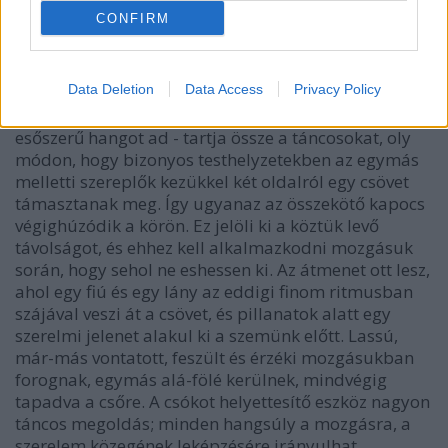
bontakozik ki.
CONFIRM
Jelenet az
előadásból
Data Deletion
Data Access
Privacy Policy
Aktuális hangszerük, a hosszú cső - mely forgatásra
esőszerű hangot ad - tartja össze a táncosokat, oly
módon, hogy bizonyos testhelyzetekben az egymás
melletti szereplők kezükkel két oldalról egy csövet
támasztanak meg. Így ugyanaz az összekötő kapocs
végighúzódik a körön. Ez jelöli ki a köztük levő
távolságot, és ehhez kell alkalmazkodni mozgásuk
során, hogy sehol ne eshessen ki. Az átmenet ott lesz,
ahol egy fiú és egy lány az eddigi finom ritmusban
szájával veszi át a csövet, és pillanatok alatt egy
szerelmi jelenet alakul ki a szemünk előtt. Lassú,
már-más vontatott, feszült és érzéki mozgásukban
forognak, egymás alá-fölé kerülnek, mindvégig
tapadva a csőre. A csókot helyettesítő eszköz nagyon
táncos megoldás; minden hangsúly a mozgásra, a
szerelem közegének leképzésére irányulhat.