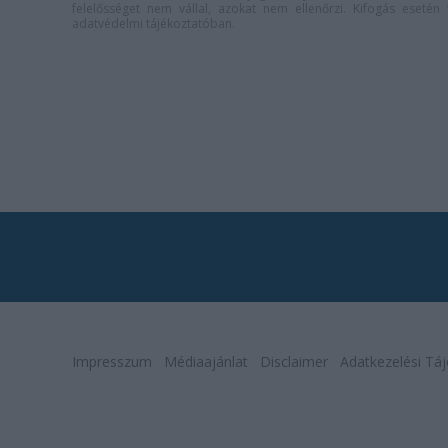
felelősséget nem vállal, azokat nem ellenőrzi. Kifogás eseté
adatvédelmi tájékoztatóban
.
Impresszum
Médiaajánlat
Disclaimer
Adatkezelési Táj