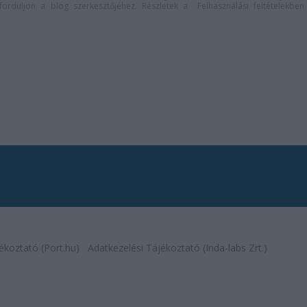
n forduljon a blog szerkesztőjéhez. Részletek a
Felhasználási feltételekben
ékoztató (Port.hu)
Adatkezelési Tájékoztató (Inda-labs Zrt.)