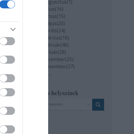
2020 augusztus
(
1
)
2020 július
(
16
)
2020 június
(
15
)
2020 május
(
20
)
2020 április
(
24
)
2020 március
(
16
)
2020 február
(
46
)
2020 január
(
28
)
2019 december
(
25
)
2019 november
(
27
)
Tovább
...
: BŐF
Szinház helyszínek