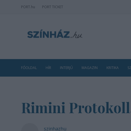
PORT
.hu
PORT TICKET
FŐOLDAL
HÍR
INTERJÚ
MAGAZIN
KRITIKA
S
Rimini Protokol
szinhazhu