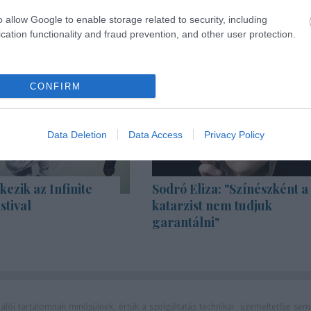
o allow Google to enable storage related to security, including
cation functionality and fraud prevention, and other user protection.
CONFIRM
Data Deletion
Data Access
Privacy Policy
kezik az Infinite
Sodró Eliza: "Színészként a
stival
katarzist nem tudjuk
garantálni"
lói tartalomnak minősülnek, értük a
szolgáltatás technikai
üzemeltetője sem