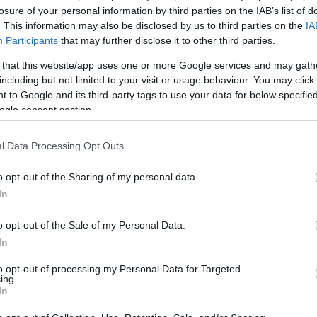
ívesen" sajátos, újfajta értelmezését nyújtva.
Philipp Blaiber
losure of your personal information by third parties on the IAB’s list of
vével, miután 1968-ban megoperálták, a "sweetheart19"-hez
. This information may also be disclosed by us to third parties on the
IA
zázan regisztrálnak a különböző német nyelvű társkereső
Participants
that may further disclose it to other third parties.
szereplőit e szerint válogatták: az új, transzplantált szívvel
 that this website/app uses one or more Google services and may gath
r színészek e különleges produkció főszereplői.
including but not limited to your visit or usage behaviour. You may click 
 to Google and its third-party tags to use your data for below specifi
ogle consent section.
[D] | Blaiberg und sweetheart19
l Data Processing Opt Outs
ció, Videó, Zene, Szöveg:
Helgard Haug | Stefan Kaegi
Daniel Wetzel
o opt-out of the Sharing of my personal data.
imini Protokoll]
In
Közreműködik:
o opt-out of the Sale of my Personal Data.
Behr
| kardiotechnikus
In
nger
| állatorvos, mikrobiológus
to opt-out of processing my Personal Data for Targeted
e
| orosz partnerközvetítő
ing.
In
zervező a Singl Events-nél