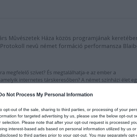
ortárs Mûvészetek Háza közös programjának keretéb
ni Protokoll nevû német formáció performansza Blai
ra megfelelő szívet? És megtalálhatja-e az ember a
lamelyik internetes társkeresőben? A német színházi élet eg
koll
néven elhíresült rendezőcsoport,
Helgard Haug
,
Stef
ínháza nem irodalmi szövegekre, hanem a valóság teatralizá
Do Not Process My Personal Information
óikban színészek mellett civilek is részt vesznek. Legnagyo
tszotta el - az eredetileg elhangzott szavakat megismételve 
to opt-out of the sale, sharing to third parties, or processing of your per
ukhoz az idősek otthonából szerződtettek egy nyolcvanéve
formation for targeted advertising by us, please use the below opt-out s
r selection. Please note that after your opt-out request is processed y
utóversenyzőkével szembesítették. Legújabb, idén márciusb
eing interest-based ads based on personal information utilized by us or
ciójukban az internetes társkeresők és a szívtranszplantá
disclosed to third parties prior to your opt-out. You may separately opt-