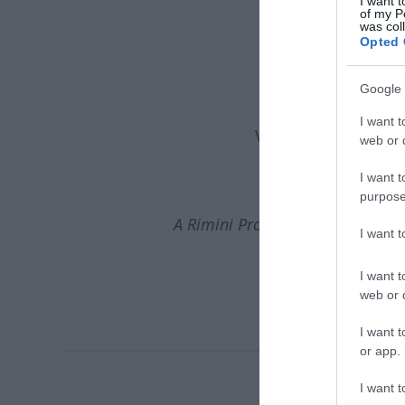
Heidi Me
I want t
of my P
Crista D. Weiss
was col
Opted 
Dramatu
Világítás
Google 
Színpadra alk
I want t
Videó technika |
An
web or d
Fotó 
I want t
purpose
A Rimini Protokoll, Schauspielh
I want 
I want t
web or d
I want t
or app.
I want t