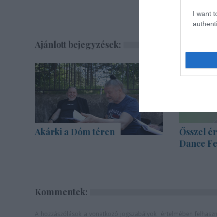
I want t
authenti
Ajánlott bejegyzések:
Akárki a Dóm téren
Ősszel ér
Dance Fe
Kommentek:
A hozzászólások a
vonatkozó jogszabályok
értelmében felhaszná