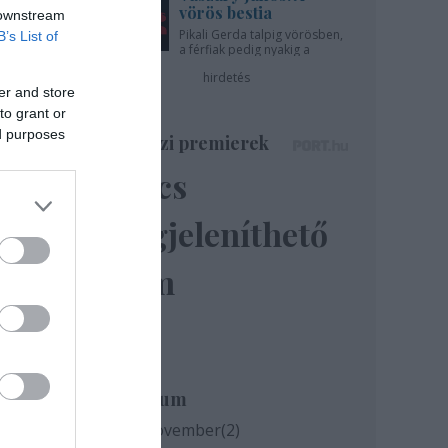
g
vörös bestia
 downstream
Pikali Gerda talpig vörösben,
B’s List of
a férfiak pedig nyakig a
pácban - az Újszínházban!
 élő
hirdetés
er and store
to grant or
ed purposes
Színházi premierek
Nincs
 |
megjeleníthető
elem
Archívum
2020 november
(
2
)