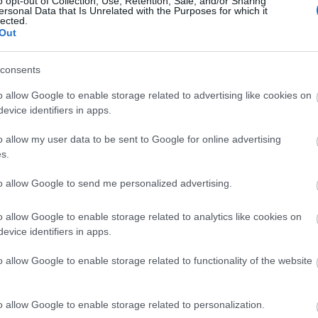
ttler
| szívátültetett
o opt-out of Collection, Use, Retention, Sale, and/or Sharing
ersonal Data that Is Unrelated with the Purposes for which it
haupt
| társkeresési tanácsadó
lected.
Out
rg |
Imanuel Schipper
 |
Sascha Haenschke
consents
lamazta |
Marlene Baldauf
o allow Google to enable storage related to advertising like cookies on
dalus Liniger
|
Michael Gerber
evice identifiers in apps.
|
Christian Schnur
o allow my user data to be sent to Google for online advertising
s.
aus Zürich és HAU Berlinnel közös produkciója.
to allow Google to send me personalized advertising.
forrás
o allow Google to enable storage related to analytics like cookies on
evice identifiers in apps.
o allow Google to enable storage related to functionality of the website
o allow Google to enable storage related to personalization.