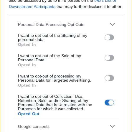
also be disclosed by us to third parties on the
IAB’s List of
országnak, de nem tagjai. (Esetlegesen, ugyanakkor
Downstream Participants
that may further disclose it to other
tagjai egy másik "országnak" népcsoportnak, de
third parties.
nem állampolgárai annak.) Kitaszítottak innen is
onnan is: "Bozgorok".
Please note that this website/app uses one or more Google
Personal Data Processing Opt Outs
Shakespeare Ahogy tetszik című színműve,
services and may gather and store information including but
sokrétegű, bonyolult darab. Sok mindenről szól
not limited to your visit or usage behaviour. You may click to
I want to opt-out of the Sharing of my
personal data.
többek között a kitaszítottságról, a száműzöttségről
grant or deny consent to Google and its third-party tags to
Opted In
is.
use your data for below specified purposes in below Google
A Honvéd Kamaraszínház színészei (akik javarészt
consent section.
I want to opt-out of the Sale of my
Personal Data.
Erdélyből származtatnak)
Opted In
- kicsit magukról is vallva, - ezen a szemüvegen
keresztül nézték Rosalinda, Orlando, Próbakő,
I want to opt-out of processing my
Jaques és a többiek civódásait, perlekedéseit, azt,
Personal Data for Targeted Advertising.
Opted In
hogy hogyan szerelmesek, hogy hogyan élnek ők...
mi, s ti...
I want to opt-out of Collection, Use,
Retention, Sale, and/or Sharing of my
Personal Data that Is Unrelated with the
Purposes for which it was collected.
Bocskor
Opted Out
Salló
Lóránt,
Google consents
Domokos