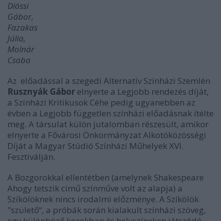
Dióssi
Gábor,
Fazakas
Júlia,
Molnár
Csaba
Az előadással a szegedi Alternatív Színházi Szemlén
Rusznyák Gábor
elnyerte a Legjobb rendezés díját,
a Színházi Kritikusok Céhe pedig ugyanebben az
évben a Legjobb független színházi előadásnak ítélte
meg. A társulat külön jutalomban részesült, amikor
elnyerte a Fővárosi Önkormányzat Alkotóközösségi
Díját a Magyar Stúdió Színházi Műhelyek XVI.
Fesztiválján.
A Bozgorokkal ellentétben (amelynek Shakespeare
Ahogy tetszik című színműve volt az alapja) a
Szíkölöknek nincs irodalmi előzménye. A Szíkölök
"születő“, a próbák során kialakult színházi szöveg,
egy különböző korokban és helyszíneken játszódó