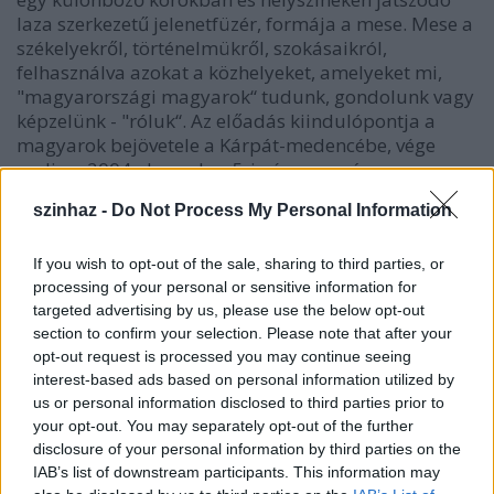
laza szerkezetű jelenetfüzér, formája a mese. Mese a
székelyekről, történelmükről, szokásaikról,
felhasználva azokat a közhelyeket, amelyeket mi,
"magyarországi magyarok“ tudunk, gondolunk vagy
képzelünk - "róluk“. Az előadás kiindulópontja a
magyarok bejövetele a Kárpát-medencébe, vége
pedig a 2004. december 5-i népszavazás.
szinhaz -
Do Not Process My Personal Information
Dióssi
If you wish to opt-out of the sale, sharing to third parties, or
Gábor,
processing of your personal or sensitive information for
Fazakas
targeted advertising by us, please use the below opt-out
Júlia,
section to confirm your selection. Please note that after your
opt-out request is processed you may continue seeing
Domokos
interest-based ads based on personal information utilized by
László
us or personal information disclosed to third parties prior to
your opt-out. You may separately opt-out of the further
A "bozgor" román kifejezés, jelentése: hazátlan.
disclosure of your personal information by third parties on the
Bántó jelzője mindazoknak, akik sehova sem
IAB’s list of downstream participants. This information may
tartoznak, akik ugyan állampolgárai az adott