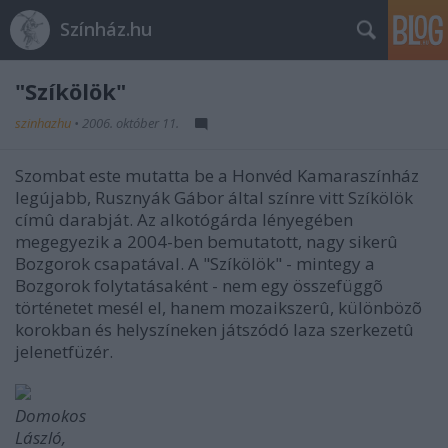
Színház.hu
"Szíkölök"
szinhazhu
•
2006. október 11.
Szombat este mutatta be a Honvéd Kamaraszínház
legújabb, Rusznyák Gábor által színre vitt Szíkölök
címû darabját. Az alkotógárda lényegében
megegyezik a 2004-ben bemutatott, nagy sikerû
Bozgorok csapatával. A "Szíkölök" - mintegy a
Bozgorok folytatásaként - nem egy összefüggõ
történetet mesél el, hanem mozaikszerû, különbözõ
korokban és helyszíneken játszódó laza szerkezetû
jelenetfüzér.
Domokos
László,