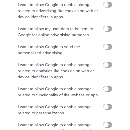
I want to allow Google to enable storage
László
related to advertising like cookies on web or
device identifiers in apps.
"Szíkölök"
I want to allow my user data to be sent to
/nép-mese egy részben némi zenével/
Google for online advertising purposes.
I want to allow Google to send me
Szereplők, avagy a mesélők:
personalized advertising.
Fazakas Júlia
Kovács Ágnesanna
I want to allow Google to enable storage
M.Simon Andrea
related to analytics like cookies on web or
Szőcs Erika
device identifiers in apps.
Dióssi Gábor
Domokos László
I want to allow Google to enable storage
Győry András Botond
related to functionality of the website or app.
Kátai István
Molnár Csaba
I want to allow Google to enable storage
related to personalization.
Bocskor Salló Lóránt
I want to allow Google to enable storage
Dramaturg:
Ari Nagy Barbara