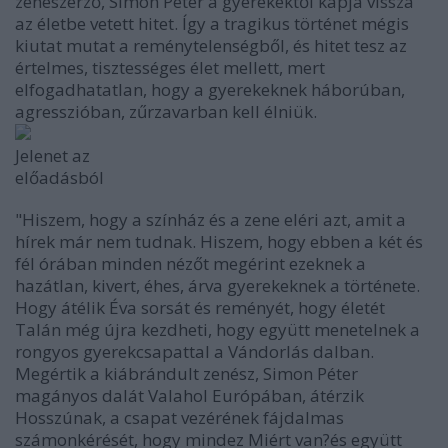
zeneszerző, Simon Péter a gyerekektől kapja vissza
az életbe vetett hitet. Így a tragikus történet mégis
kiutat mutat a reménytelenségből, és hitet tesz az
értelmes, tisztességes élet mellett, mert
elfogadhatatlan, hogy a gyerekeknek háborúban,
agresszióban, zűrzavarban kell élniük.
Jelenet az
előadásból
"Hiszem, hogy a színház és a zene eléri azt, amit a
hírek már nem tudnak. Hiszem, hogy ebben a két és
fél órában minden nézőt megérint ezeknek a
hazátlan, kivert, éhes, árva gyerekeknek a története.
Hogy átélik Éva sorsát és reményét, hogy életét
Talán még újra kezdheti, hogy együtt menetelnek a
rongyos gyerekcsapattal a Vándorlás dalban.
Megértik a kiábrándult zenész, Simon Péter
magányos dalát Valahol Európában, átérzik
Hosszúnak, a csapat vezérének fájdalmas
számonkérését, hogy mindez Miért van?és együtt