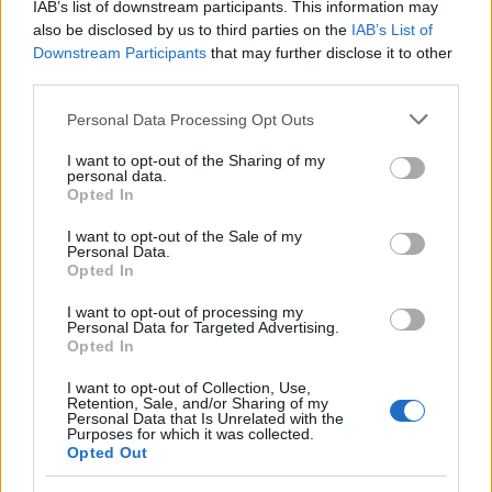
László
IAB’s list of downstream participants. This information may
also be disclosed by us to third parties on the
IAB’s List of
Downstream Participants
that may further disclose it to other
VALAHOL EURÓPÁBAN
third parties.
-
musical két részben -
Please note that this website/app uses one or more Google
Personal Data Processing Opt Outs
services and may gather and store information including but
zeneszerző:
Dés László
not limited to your visit or usage behaviour. You may click to
I want to opt-out of the Sharing of my
dalszöveg:
Nemes István
personal data.
grant or deny consent to Google and its third-party tags to
szövegkönyv:
Böhm György - Korcsmáros György -
Opted In
use your data for below specified purposes in below Google
Horváth Péter
consent section.
I want to opt-out of the Sale of my
Készült
Radványi Géza
és
Balázs Béla
azonos című
Personal Data.
filmje alapján
Opted In
Hosszú:
CSENGERI ATTILA
/
KERESZTESI LÁSZLÓ
I want to opt-out of processing my
Personal Data for Targeted Advertising.
Ficsúr:
KERESZTESI LÁSZLÓ
/
ÚJHELYI ISTVÁN
Opted In
Éva:
SZEGŐ ADRIENN
/
VARGA ANDREA
Kuksi:
NAGY BÚZA BENCE
/
GÖRCSÖS KRISZTIÁN
I want to opt-out of Collection, Use,
Retention, Sale, and/or Sharing of my
Szeplős:
TÚRÓCZI CSABA
/
FÜREDER MÁRTON
Personal Data that Is Unrelated with the
Csóró:
VERÉB TAMÁS
/
FEHÉR DÁNIEL
Purposes for which it was collected.
Sutyi:
Opted Out
GAZDÓF DÁNIEL
/
VÍGH ZOLTÁN
Professzor:
KISS MILÁN
/
MIKULECZ BENJÁMIN