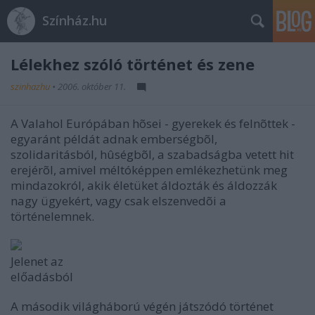
Színház.hu
Lélekhez szóló történet és zene
szinhazhu
•
2006. október 11.
A Valahol Európában hõsei - gyerekek és felnõttek -
egyaránt példát adnak emberségbõl,
szolidaritásból, hûségbõl, a szabadságba vetett hit
erejérõl, amivel méltóképpen emlékezhetünk meg
mindazokról, akik életüket áldozták és áldozzák
nagy ügyekért, vagy csak elszenvedõi a
történelemnek.
Jelenet az
előadásból
A második világháború végén játszódó történet