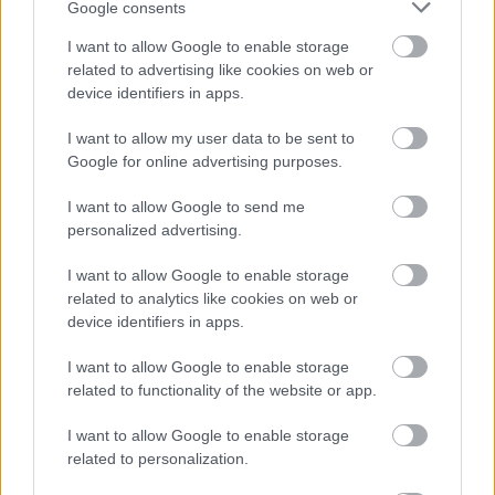
Google consents
Pötyi:
HAJDÚ ADRIENN
/
SZABÓ STELLA
Egyenruhás:
KÁRPÁTI NORBERT
/
HOMONAI
I want to allow Google to enable storage
ISTVÁN
related to advertising like cookies on web or
Leventeoktató:
D. DERECSKEI ZSOLT
device identifiers in apps.
Simon Péter:
SZATMÁRI GYÖRGY
/
KINCSES
KÁROLY
I want to allow my user data to be sent to
Tróger:
M. SZILÁGYI LAJOS
Google for online advertising purposes.
Tanár:
KULCSÁR IMRE
I want to allow Google to send me
Közreműködik a Miskolci Nemzeti Színház kijelölt
personalized advertising.
énekkara és zenekara,
valamint a CSAPAT gyerekszereplői:
I want to allow Google to enable storage
Bánházi Eszter, Borbély Dániel, Czégé Dóra, Dányi
related to analytics like cookies on web or
device identifiers in apps.
Dániel, Elek Ádám, Farkas Tamás, Görcsös Anikó,
Görcsös Krisztián, Görcsös Szabolcs, Grasalkovics
I want to allow Google to enable storage
Kinga, Grimon Ákos, Homolya Dorina, Homolya
related to functionality of the website or app.
Korina, Józsa Bettina, Kánya Anett, Kenyeres
Fruzsina, Kerekes Kristóf, Kovács Júlia, Kőhalmi
I want to allow Google to enable storage
Dalma, Kucskár Kamilla, Lempner Brigitta, Mezősi
related to personalization.
Máté, Miczán Benjámin, Molnár Tímea, Nagy