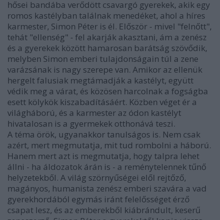
hősei bandába verődött csavargó gyerekek, akik egy
romos kastélyban találnak menedéket, ahol a híres
karmester, Simon Péter is él. Először - mivel "felnőtt",
tehát "ellenség" - fel akarják akasztani, ám a zenész
és a gyerekek között hamarosan barátság szövődik,
melyben Simon emberi tulajdonságain túl a zene
varázsának is nagy szerepe van. Amikor az ellenük
hergelt falusiak megtámadják a kastélyt, együtt
védik meg a várat, és közösen harcolnak a fogságba
esett kölykök kiszabadításáért. Közben véget ér a
világháború, és a karmester az ódon kastélyt
hivatalosan is a gyermekek otthonává teszi.
A téma örök, ugyanakkor tanulságos is. Nem csak
azért, mert megmutatja, mit tud rombolni a háború.
Hanem mert azt is megmutatja, hogy talpra lehet
állni - ha áldozatok árán is - a reménytelennek tűnő
helyzetekből. A világ szörnyűségei elől rejtőző,
magányos, humanista zenész emberi szavára a vad
gyerekhordából egymás iránt felelősséget érző
csapat lesz, és az emberekből kiábrándult, keserű