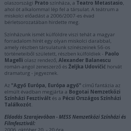
olaszországi
Prato
színháza, a
Teatro Metastasio
,
ahol öt alkalommal lép fel a társulat. A teátrum a
miskolci előadást a 2006/2007-es évad
bérletsorozatában hirdette meg.
Színházunk ismét külföldre viszi tehát a magyar
forradalom hírét egy olyan miskolci darabbal,
amely részben társulatunk színészeinek 56-os
történeteiből született, részben külföldiek -
Paolo
Magelli
olasz rendező,
Alexander Balanescu
román-angol zeneszerző és
Željka Udovičić
horvát
dramaturg - jegyeznek.
Az
"Agyő Európa, Európa agyő"
című fantázia az
elmúlt évadban megjárta a
Bogotai Nemzetközi
Színházi Fesztivált
és a
Pécsi Országos Színházi
Találkozót
.
Előadás Szarajevóban - MESS Nemzetközi Színházi és
Filmfesztivál:
2006. október 20. - 20 óra