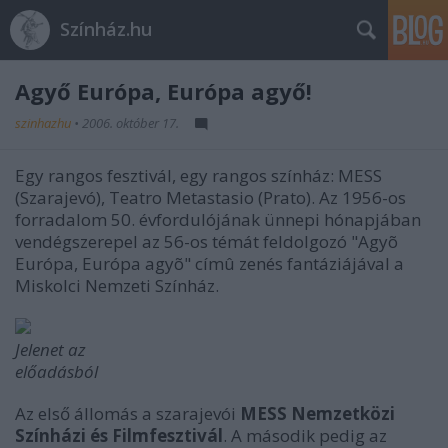
Színház.hu
Agyő Európa, Európa agyő!
szinhazhu
•
2006. október 17.
Egy rangos fesztivál, egy rangos színház: MESS
(Szarajevó), Teatro Metastasio (Prato). Az 1956-os
forradalom 50. évfordulójának ünnepi hónapjában
vendégszerepel az 56-os témát feldolgozó "Agyõ
Európa, Európa agyõ" címû zenés fantáziájával a
Miskolci Nemzeti Színház.
Jelenet az
előadásból
Az első állomás a szarajevói
MESS Nemzetközi
Színházi és Filmfesztivál
. A második pedig az