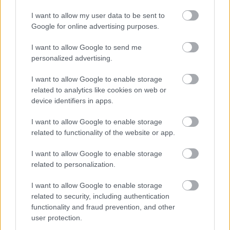
Kis Szeptim
Zenekar:
Barba Péter, Lendvai Péter, Szakács Sára,
I want to allow my user data to be sent to
Mantlik Judit, Székely Balázs
Google for online advertising purposes.
Díszlet:
I want to allow Google to send me
Menczel Róbert
Jászai-díjas
personalized advertising.
Jelmez:
Laczó Henriette
Zeneszerző:
Alexander Balanescu
I want to allow Google to enable storage
Dramaturg:
Željka Udovičić
related to analytics like cookies on web or
Irodalmi munkatárs:
Dúró Gábor
device identifiers in apps.
Zenei munkatárs:
Szakács Sára
Rendezőasszisztens:
Gribovszky Pál
I want to allow Google to enable storage
Színpadmester:
Farkas Gábor
related to functionality of the website or app.
Ügyelő:
Rack Zsuzsa
Súgó:
Gah Erzsébet
I want to allow Google to enable storage
Rendező munkatársa:
Kerekes Valéria
related to personalization.
Koreográfus:
Krámer György
Harangozó-díjas
I want to allow Google to enable storage
Rendező: PAOLO MAGELLI
related to security, including authentication
functionality and fraud prevention, and other
user protection.
Jelenet az