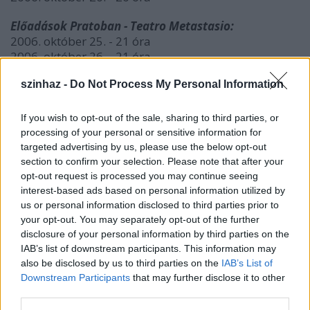
Előadások Pratoban - Teatro Metastasio:
2006. október 25. - 21 óra
2006. október 26. - 21 óra
2006. október 27. - 21 óra
szinhaz -
Do Not Process My Personal Information
2006. október 28. - 21 óra
2006. október 29. - 16 óra
If you wish to opt-out of the sale, sharing to third parties, or
A társulat október 19-én 6.30-kor indul Szarajevóba
processing of your personal or sensitive information for
a Miskolci Nemzeti Színház parkolójából, és 31-én
targeted advertising by us, please use the below opt-out
érkezik vissza.
section to confirm your selection. Please note that after your
opt-out request is processed you may continue seeing
interest-based ads based on personal information utilized by
Jelenet az
us or personal information disclosed to third parties prior to
előadásból
your opt-out. You may separately opt-out of the further
disclosure of your personal information by third parties on the
IAB’s list of downstream participants. This information may
Agyő Európa, Európa agyő
also be disclosed by us to third parties on the
IAB’s List of
Downstream Participants
that may further disclose it to other
Paolo Magelli - Alexander Balanescu - Željka
third parties.
Udovičić: