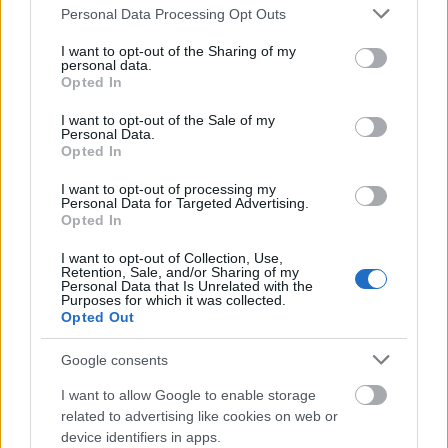
Please note that this website/app uses one or more Google
Personal Data Processing Opt Outs
AGYŐ EURÓPA, EURÓPA AGYŐ
services and may gather and store information including but
fantázia egy részben
not limited to your visit or usage behaviour. You may click to
I want to opt-out of the Sharing of my
personal data.
grant or deny consent to Google and its third-party tags to
Szereplők:
Opted In
use your data for below specified purposes in below Google
Barta Mária Viola
consent section.
I want to opt-out of the Sale of my
Bősze György
Personal Data.
Fandl Ferenc
Opted In
Halmágyi Sándor
I want to opt-out of processing my
Homonai István
Personal Data for Targeted Advertising.
Hunyadkürti István
Opted In
Kaszás Géza
Kerekes Valéria
I want to opt-out of Collection, Use,
Retention, Sale, and/or Sharing of my
Máhr Ági Jászai-díjas
Personal Data that Is Unrelated with the
Müller Júlia
Purposes for which it was collected.
Opted Out
Szirbik Bernadett
Varga Andrea
Google consents
Varga Klári
I want to allow Google to enable storage
valamint a Miskolci Nemzeti Színház zenekarából
related to advertising like cookies on web or
alakult
device identifiers in apps.