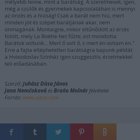
mélyebb lenne, mint a barátság. A szerelmesek, igen,
még a szülők és gyermekek kapcsolatában is mennyi
az önzés és a hiúság! Csak a barát nem hiú, mert
minden jót és szépet barátjának akar, nem
önmagának. Montaigne, mikor eltűnődött az érzés
fölött, mely La Boétie-hez fűzte, ezt mondotta:
Barátok voltunk... Mert ő volt ő, s mert én voltam én."
Erre a fajta eltéphetetlen barátságra kapunk példát
a Hviezdoslav Színház igen szuggesztív, érzelmekkel
teli előadásában.
Szerző:
Juhász Dósa János
Jana Nemčoková
és
Braňo Molnár
felvételei
Forrás:
www.ujszo.com