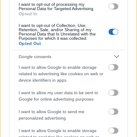
antagonisztikus ellentétről van szó, s Konrád még a
I want to opt-out of processing my
Personal Data for Targeted Advertising.
látszólagos teljes egyetértés időszakában is rejtett
Opted In
gyűlölettel viseltetik Henrik iránt, s elszereti tőle
fiatal feleségét, Krisztinát. Hogy ez a gyűlölet valós
I want to opt-out of Collection, Use,
Retention, Sale, and/or Sharing of my
volt-e vagy csak Henrik agyszüleménye, arra a
Personal Data that Is Unrelated with the
darabból és az előadásból sem kapunk választ.
Purposes for which it was collected.
Opted Out
Roman Polák
és a díszlettervező
Juraj Fábry
nem
szokványos módon oldották meg az előadás képi
Google consents
világát, a nézőket ugyanis felültetik a színpadra, s a
homokórát formázó színpadon a szemünk előtt néz
I want to allow Google to enable storage
farkasszemet egymással Henrik (
Martin Huba
) és
related to advertising like cookies on web or
Konrád (
Dušan Jamrich
). A homokóra lassan elkezd
device identifiers in apps.
peregni, s mi szemtanúi leszünk egy legendás
barátság felbomlásának, s annak, hogy ha nagyon
I want to allow my user data to be sent to
nehéz is, néha igenis szembe kell nézni a múlttal, és
Google for online advertising purposes.
be kell vallani azt. Hampton változatában
megelevenedik néhány nagyon fontos pillanat (hisz
I want to allow Google to send me
az ördög a részletekben lakozik), a vadászat, ahol
personalized advertising.
Konrád barátjára fogja a vadászfegyvert, de nem
I want to allow Google to enable storage
süti el (gyávaság vagy Henrik megint csak