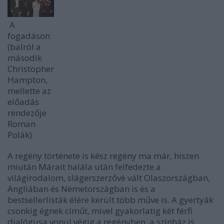
A
fogadáson
(balról a
második
Christopher
Hampton,
mellette az
előadás
rendezője
Roman
Polák)
A regény története is kész regény ma már, hiszen
miután Márait halála után felfedezte a
világirodalom, slágerszerzővé vált Olaszországban,
Angliában és Németországban is és a
bestsellerlisták élére került több műve is. A gyertyák
csonkig égnek címűt, mivel gyakorlatig két férfi
dialógusa vonul végig a regényben, a színház is