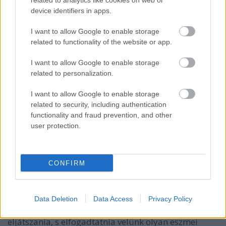
related to analytics like cookies on web or
képzelődik?), s a felismerés pillanata, amikor a barát
device identifiers in apps.
lakásán megjelenik Krisztina, s amikor megtudja,
hogy Konrád megszökött, csak annyit vet oda
I want to allow Google to enable storage
lemondóan, hogy gyáva volt, mint mindig.
related to functionality of the website or app.
I want to allow Google to enable storage
related to personalization.
Dušan
Jamrich,
I want to allow Google to enable storage
Lívia
related to security, including authentication
Bielovič és
functionality and fraud prevention, and other
Martin
user protection.
Huba
De tényleg gyáva volt-e Konrád vagy csak a
CONFIRM
Henrikhez fűződő barátsága és hálaérzete
akadályozza meg abban, hogy megszöktesse
Krisztinát? Martin Huba parádés jutalomjátéka
Henrik szerepe, hisz egy évtizedekig "tetszhalott"
Data Deletion
Data Access
Privacy Policy
állapotban lévő, a bosszúra szomjazó férfit kell
eljátszania, s elfogadtatnia velünk olyan eszmei