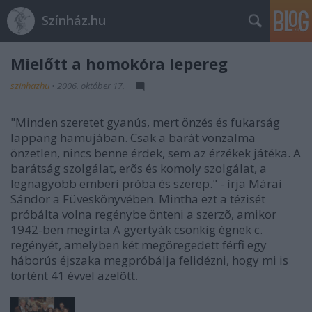
Színház.hu
Mielőtt a homokóra lepereg
szinhazhu
•
2006. október 17.
"Minden szeretet gyanús, mert önzés és fukarság
lappang hamujában. Csak a barát vonzalma
önzetlen, nincs benne érdek, sem az érzékek játéka. A
barátság szolgálat, erõs és komoly szolgálat, a
legnagyobb emberi próba és szerep." - írja Márai
Sándor a Füveskönyvében. Mintha ezt a tézisét
próbálta volna regénybe önteni a szerzõ, amikor
1942-ben megírta A gyertyák csonkig égnek c.
regényét, amelyben két megöregedett férfi egy
háborús éjszaka megpróbálja felidézni, hogy mi is
történt 41 évvel azelõtt.