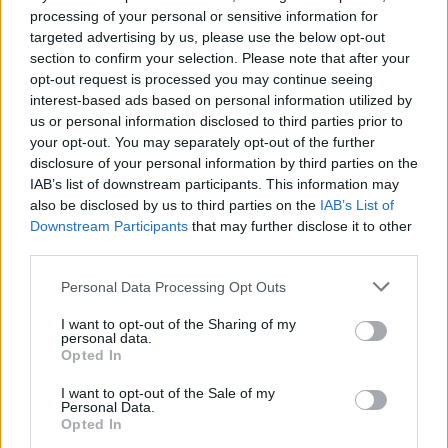
a dolgukat. Mielőtt Konrád megérkezik, még Nini a
processing of your personal or sensitive information for
házvezetőnő elárul Henriknek egy titkot, amelyet az
targeted advertising by us, please use the below opt-out
később gyilkos fegyverként fordít vetélytársa ellen:
section to confirm your selection. Please note that after your
Krisztina utolsó perceiben őt, Henriket emlegette.
opt-out request is processed you may continue seeing
Konrád megérkezik, a s az utolsó párviadal kezdetét
interest-based ads based on personal information utilized by
veszi.
us or personal information disclosed to third parties prior to
your opt-out. You may separately opt-out of the further
disclosure of your personal information by third parties on the
Dušan
IAB’s list of downstream participants. This information may
Jamrich
also be disclosed by us to third parties on the
IAB’s List of
és
Downstream Participants
that may further disclose it to other
Martin
third parties.
Huba
Please note that this website/app uses one or more Google
Personal Data Processing Opt Outs
services and may gather and store information including but
A kedélyesnek induló csevegés, amit a sajtófőpróbán
not limited to your visit or usage behaviour. You may click to
I want to opt-out of the Sharing of my
egy érdekes közjáték is megzavar, amit a színészek
personal data.
grant or deny consent to Google and its third-party tags to
remek improvizációval oldanak meg, rövidesen
Opted In
use your data for below specified purposes in below Google
átvált egy ördöngös nyomozásba, hogy Henrik
consent section.
I want to opt-out of the Sale of my
számára végre kiderüljön az, amit egyébként eddig
Personal Data.
is tudott. Konrád sokkal mélyebbről indult, mint
Opted In
Henrik, s hiába fogadták be a családba, valójában