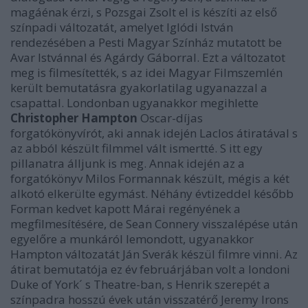
magáénak érzi, s Pozsgai Zsolt el is készíti az első
színpadi változatát, amelyet Iglódi István
rendezésében a Pesti Magyar Színház mutatott be
Avar Istvánnal és Agárdy Gáborral. Ezt a változatot
meg is filmesítették, s az idei Magyar Filmszemlén
került bemutatásra gyakorlatilag ugyanazzal a
csapattal. Londonban ugyanakkor megihlette
Christopher Hampton
Oscar-díjas
forgatókönyvírót, aki annak idején Laclos átiratával s
az abból készült filmmel vált ismertté. S itt egy
pillanatra álljunk is meg. Annak idején az a
forgatókönyv Milos Formannak készült, mégis a két
alkotó elkerülte egymást. Néhány évtizeddel később
Forman kedvet kapott Márai regényének a
megfilmesítésére, de Sean Connery visszalépése után
egyelőre a munkáról lemondott, ugyanakkor
Hampton változatát Ján Sverák készül filmre vinni. Az
átirat bemutatója ez év februárjában volt a londoni
Duke of York´ s Theatre-ban, s Henrik szerepét a
színpadra hosszú évek után visszatérő Jeremy Irons