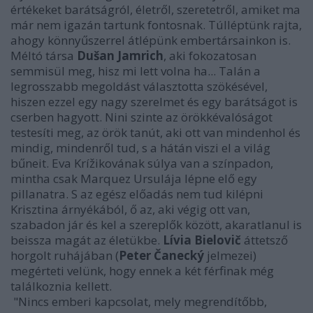
értékeket barátságról, életről, szeretetről, amiket ma
már nem igazán tartunk fontosnak. Túlléptünk rajta,
ahogy könnyűszerrel átlépünk embertársainkon is.
Méltó társa
Dušan Jamrich
, aki fokozatosan
semmisül meg, hisz mi lett volna ha... Talán a
legrosszabb megoldást választotta szökésével,
hiszen ezzel egy nagy szerelmet és egy barátságot is
cserben hagyott. Nini szinte az örökkévalóságot
testesíti meg, az örök tanút, aki ott van mindenhol és
mindig, mindenről tud, s a hátán viszi el a világ
bűneit. Eva Krížikovának súlya van a színpadon,
mintha csak Marquez Ursulája lépne elő egy
pillanatra. S az egész előadás nem tud kilépni
Krisztina árnyékából, ő az, aki végig ott van,
szabadon jár és kel a szereplők között, akaratlanul is
beissza magát az életükbe.
Lívia Bielovič
áttetsző
horgolt ruhájában (
Peter Čanecký
jelmezei)
megérteti velünk, hogy ennek a két férfinak még
találkoznia kellett.
"Nincs emberi kapcsolat, mely megrendítőbb,