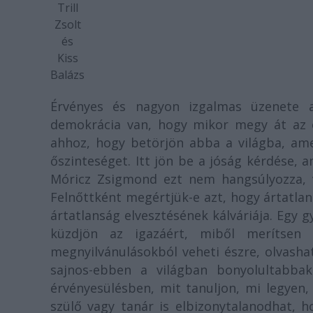
Trill
Zsolt
és
Kiss
Balázs
Érvényes és nagyon izgalmas üzenete
demokrácia van, hogy mikor megy át az 
ahhoz, hogy betörjön abba a világba, amel
őszinteséget. Itt jön be a jóság kérdése,
Móricz Zsigmond ezt nem hangsúlyozza, 
Felnőttként megértjük-e azt, hogy ártatla
ártatlanság elvesztésének kálváriája. Egy
küzdjön az igazáért, miből merítsen 
megnyilvánulásokból veheti észre, olvashat
sajnos-ebben a világban bonyolultabbak
érvényesülésben, mit tanuljon, mi legyen, 
szülő vagy tanár is elbizonytalanodhat, h