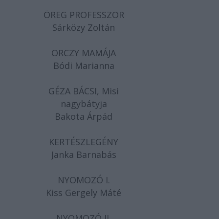
ÖREG PROFESSZOR
Sárközy Zoltán
ORCZY MAMÁJA
Bódi Marianna
GÉZA BÁCSI, Misi
nagybátyja
Bakota Árpád
KERTÉSZLEGÉNY
Janka Barnabás
NYOMOZÓ I.
Kiss Gergely Máté
NYOMOZÓ II.