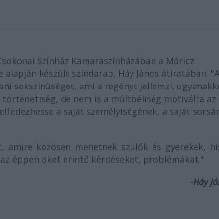
Csokonai Színház Kamaraszínházában a Móricz
 alapján készült színdarab, Háy János átiratában. "
tani sokszínûséget, ami a regényt jellemzi, ugyanakk
 történetiség, de nem is a múltbéliség motiválta az
elfedezhesse a saját személyiségének, a saját sorsá
tt, amire közösen mehetnek szülők és gyerekek, hi
 az éppen őket érintő kérdéseket, problémákat."
-Háy Já