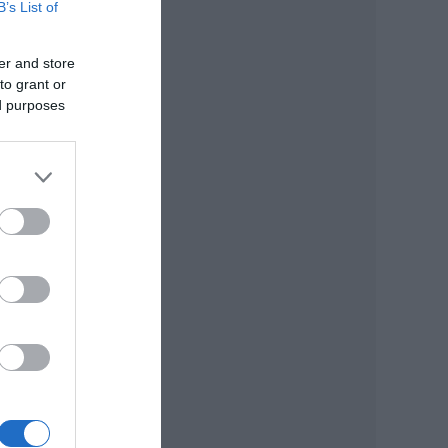
B’s List of
er and store
to grant or
ed purposes