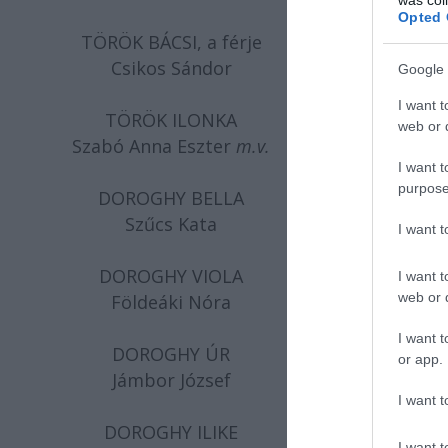
Opted 
TÖRÖK BÁCSI, a férje
Csikos Sándor
Google 
I want t
TÖRÖK ILONKA
web or d
Szabó Anna Eszter
m.v.
I want t
purpose
DOROGHY BELLA
Szűcs Kata
I want 
DOROGHY VIOLA
I want t
web or d
Földeáki Nóra
I want t
DOROGHY ÚR
or app.
Jámbor József
I want t
DOROGHY ILIKE
I want t