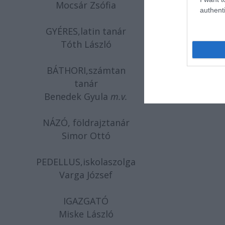
Mocsár Zsófia
authenti
GYÉRES,latin tanár
Tóth László
BÁTHORI,számtan
tanár
Benedek Gyula
m.v
.
NÁZÓ, földrajztanár
Simor Ottó
PEDELLUS,iskolaszolga
Varga József
IGAZGATÓ
Miske László