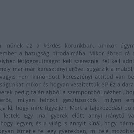
 a műnek az a kérdés korunkban, amikor úgy
ember a hazugság birodalmába. Mikor ébred rá a
yben létjogosultságot kell szereznie, fel kell adn
 amely már-már keresztényi erővel sugárzik a műből
vagyis nem kimondott keresztényi attitűd van be
nságunkat mikor és hogyan veszítettük el? Ez a dar
 gyerek pedig talán abból a szempontból nézheti, h
erőt, milyen felnőtt gesztusokból, milyen em
ja ki, hogy mire figyeljen. Mert a tájékozódási po
 lettek. Egy mai gyerek előtt annyi iránytű va
hogy legyen, és a világ is annyit kínál, hogy bárm
ogyan ismerje fel egy gyerekben, mi felé mozdítsa