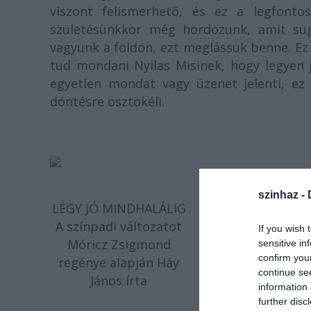
viszont felismerhető, és ez a legfonto
születésünkkor még hordozunk, amit sug
vagyunk a földön, ezt meglássuk benne. Ez 
tud mondani Nyilas Misinek, hogy legyen j
egyetlen mondat vagy üzenet jelenti, ez
döntésre ösztökéli.
szinhaz -
LÉGY JÓ MINDHALÁLIG
A színpadi változatot
If you wish 
Móricz Zsigmond
sensitive in
confirm you
regénye alapján Háy
continue se
János írta
information 
further disc