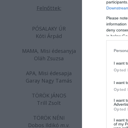
participants
Felnőttek:
Downstream 
Please note
information 
PÓSALAKY ÚR
deny consent
Kóti Árpád
in below Go
MAMA, Misi édesanyja
Persona
Oláh Zsuzsa
I want t
Opted 
APA, Misi édesapja
Garay Nagy Tamás
I want t
Opted 
TÖRÖK JÁNOS
I want 
Trill Zsolt
Advertis
Opted 
TÖRÖK NÉNI
I want t
of my P
Dobos Ildikó
m.v
.
was col