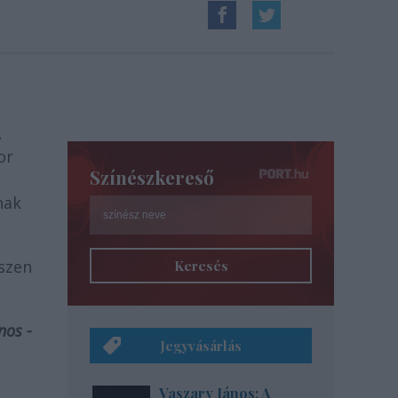
A
or
Színészkereső
nak
szen
Keresés
nos -
Jegyvásárlás
Vaszary János: A