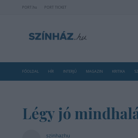
PORT
.hu
PORT TICKET
FŐOLDAL
HÍR
INTERJÚ
MAGAZIN
KRITIKA
S
Légy jó mindhalá
szinhazhu