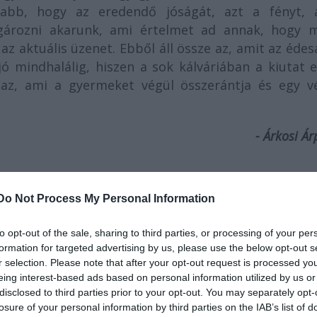
sabb, hogy az eredendő jóságát, azt a fényt, 
ározni akarunk, ami értelmet ad annak, hogy m
az aktuális üzenet. Ebből áll össze az, amit az éde
ó mindhalálig, hiszen a sok kálváriában a kiutat e
 az, ami a gyermeket végül összerántja és egy v
- Árkosi Ár
Do Not Process My Personal Information
to opt-out of the sale, sharing to third parties, or processing of your per
formation for targeted advertising by us, please use the below opt-out s
r selection. Please note that after your opt-out request is processed y
eing interest-based ads based on personal information utilized by us or
disclosed to third parties prior to your opt-out. You may separately opt-
losure of your personal information by third parties on the IAB’s list of