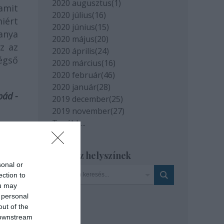
2020 augusztus
(
1
)
amit
2020 július
(
16
)
iért
2020 június
(
15
)
sanya
2020 május
(
20
)
z az
2020 április
(
24
)
égső
2020 március
(
16
)
2020 február
(
46
)
2020 január
(
28
)
pád -
2019 december
(
25
)
2019 november
(
27
)
Tovább
...
Szinház helyszínek
sonal or
ection to
ou may
 personal
out of the
 downstream