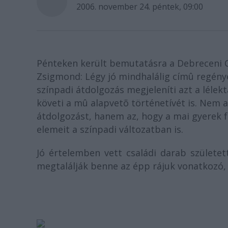
2006. november 24. péntek, 09:00
Pénteken került bemutatásra a Debreceni 
Zsigmond: Légy jó mindhalálig címû regénye
színpadi átdolgozás megjeleníti azt a lélek
követi a mû alapvetõ történetívét is. Nem a
átdolgozást, hanem az, hogy a mai gyerek f
elemeit a színpadi változatban is.
Jó értelemben vett családi darab születe
megtalálják benne az épp rájuk vonatkozó,