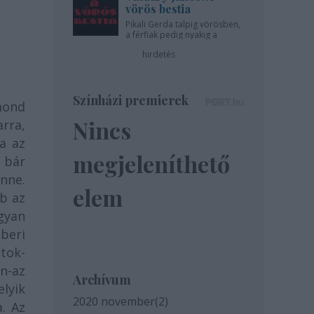
vörös bestia
Pikali Gerda talpig vörösben,
a férfiak pedig nyakig a
pácban - az Újszínházban!
hirdetés
Színházi premierek
mond
Nincs
rra,
ia az
megjeleníthető
, bár
nne.
elem
ab az
ogyan
beri
ntok-
n-az
Archívum
elyik
2020 november
(
2
)
. Az