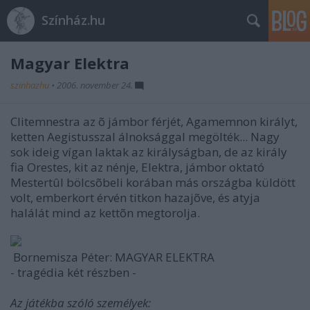
Színház.hu
Magyar Elektra
szinhazhu
•
2006. november 24.
Clitemnestra az õ jámbor férjét, Agamemnon királyt,
ketten Aegistusszal álnoksággal megölték... Nagy
sok ideig vígan laktak az királyságban, de az király
fia Orestes, kit az nénje, Elektra, jámbor oktató
Mestertûl bölcsõbeli korában más országba küldött
volt, emberkort érvén titkon hazajõve, és atyja
halálát mind az kettõn megtorolja.
Bornemisza Péter: MAGYAR ELEKTRA
- tragédia két részben -
Az játékba szóló személyek: