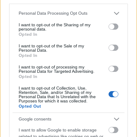
third parties.
2006. december 6., 7., 8.
Az előadások este 7 órakor kezdődnek.
Please note that this website/app uses one or more Google
Personal Data Processing Opt Outs
services and may gather and store information including but
Helyszín:
not limited to your visit or usage behaviour. You may click to
I want to opt-out of the Sharing of my
Térszínház
(III. kerület, Fő tér 1.)
personal data.
grant or deny consent to Google and its third-party tags to
Opted In
use your data for below specified purposes in below Google
consent section.
Jegyrendelés: Térszínház Tel./Fax: 388-4310
I want to opt-out of the Sale of my
Personal Data.
Zanotta Veronika mobil: 06-30-327-8791
Opted In
E-mail:
terszinhaz@mail.datanet.hu
I want to opt-out of processing my
A meghívó nem szolgál belépőül, kérjük,
Personal Data for Targeted Advertising.
Opted In
jegyrendelését a fenti telefonszámok valamelyikén
jelezze, hogy cseppnyi színházunkban helyet
I want to opt-out of Collection, Use,
biztosíthassunk Önnek.
Retention, Sale, and/or Sharing of my
Personal Data that Is Unrelated with the
Purposes for which it was collected.
Az előadás a Nemzeti Kulturális Örökség Minisztériuma,
Opted Out
a Nemzeti Kulturális Alap, a Nemzeti Civil Alapprogram,
a Fővárosi Közgyűlés Kulturális Bizottsága, a III. kerületi
Google consents
Önkormányzat és a Színházi Dolgozók Szakszervezete
I want to allow Google to enable storage
támogatásával jött létre
related to advertising like cookies on web or