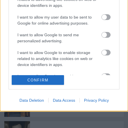
device identifiers in apps.
forrás:
Térszínház
I want to allow my user data to be sent to
Google for online advertising purposes.
I want to allow Google to send me
personalized advertising.
I want to allow Google to enable storage
Ajánlott bejegyzések:
related to analytics like cookies on web or
device identifiers in apps.
"Csak engedjenek át a határon, jövünk!"
I want to allow Google to enable storage
CONFIRM
related to functionality of the website or app.
I want to allow Google to enable storage
related to personalization.
Bányavirág 50 – Közönségtalálkozó és
Data Deletion
Data Access
Privacy Policy
jubileumi előadás
I want to allow Google to enable storage
related to security, including authentication
functionality and fraud prevention, and other