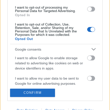
I want to opt-out of processing my
Personal Data for Targeted Advertising.
Opted In
Ajánlott bejegyzések:
I want to opt-out of Collection, Use,
Retention, Sale, and/or Sharing of my
Personal Data that Is Unrelated with the
Purposes for which it was collected.
Rögtön dupla premierrel kezdi az új
Opted Out
évadot a Radnóti
Google consents
I want to allow Google to enable storage
related to advertising like cookies on web or
Akárki a Dóm téren
device identifiers in apps.
I want to allow my user data to be sent to
Google for online advertising purposes.
A Madách Színház zárt ajtók mellett is
CONFIRM
I want to allow Google to send me
közel 6000 nézőt fogadott júniusban
personalized advertising.
I want to allow Google to enable storage