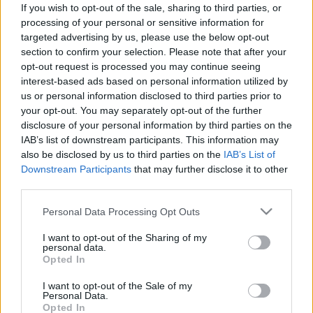
If you wish to opt-out of the sale, sharing to third parties, or
amelyeket egykor a magyar hagyomány őrzött meg
processing of your personal or sensitive information for
és fejlesztett tovább.
targeted advertising by us, please use the below opt-out
section to confirm your selection. Please note that after your
Nyitva látám mennyeknek kapuját...
opt-out request is processed you may continue seeing
(Istenes és világi énekek)
interest-based ads based on personal information utilized by
us or personal information disclosed to third parties prior to
SEBESTYÉN MÁRTA
your opt-out. You may separately opt-out of the further
ének, furulya, csörgődob
disclosure of your personal information by third parties on the
IAB’s list of downstream participants. This information may
SZOKOLAY DONGÓ BALÁZS
also be disclosed by us to third parties on the
IAB’s List of
duda, furulyák, szaxofon
Downstream Participants
that may further disclose it to other
third parties.
BOLYA MÁTYÁS
koboz, citerák
Please note that this website/app uses one or more Google
Personal Data Processing Opt Outs
services and may gather and store information including but
Bemutató: 2006.12.10. vasárnap, 17.00 h
not limited to your visit or usage behaviour. You may click to
I want to opt-out of the Sharing of my
personal data.
grant or deny consent to Google and its third-party tags to
Opted In
Forrás: Veszprémi Petőfi Színház
use your data for below specified purposes in below Google
consent section.
I want to opt-out of the Sale of my
Personal Data.
Opted In