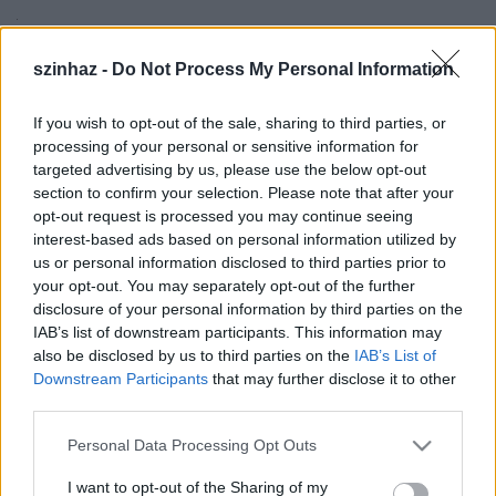
A FEKETEország a Krétakör közös műve: komor,
groteszk, szatirikus vízió a világról, amelyben élünk.
szinhaz -
Do Not Process My Personal Information
Az előadás alapjául a rendező telefonjára érkezett
SMS-ek szolgáltak, melyek 160 karakterben
If you wish to opt-out of the sale, sharing to third parties, or
fogalmazzák meg a napi eseményeket. Ezek a hírek
processing of your personal or sensitive information for
inspirálták a színészek által improvizált jeleneteket,
targeted advertising by us, please use the below opt-out
zeneszámokat, melyekből nem hagyományos
section to confirm your selection. Please note that after your
értelemben vett dráma, hanem egyfajta abszurd
opt-out request is processed you may continue seeing
ünnepség, beavatási szertartás bontakozik ki.
interest-based ads based on personal information utilized by
us or personal information disclosed to third parties prior to
Az előadást Budapesten felfokozott érdeklődés
your opt-out. You may separately opt-out of the further
kísérte: a Millenáris Teátrumban 24 alkalommal
disclosure of your personal information by third parties on the
zsúfolt házak előtt került bemutatásra, és
IAB’s list of downstream participants. This information may
beválogatták a 2005-ös Pécsi Országos Színházi
also be disclosed by us to third parties on the
IAB’s List of
Találkozó versenyprogramjába is, ahol a legjobb
Downstream Participants
that may further disclose it to other
társulat különdíját kapta. Mióta a hollandiai
third parties.
Magyar Kulturális Évad keretében nagy sikerrel
Please note that this website/app uses one or more Google
Personal Data Processing Opt Outs
debütált, tucatnyi országban számos rangos
services and may gather and store information including but
fesztivál közönsége találkozhatott e rendhagyó
not limited to your visit or usage behaviour. You may click to
I want to opt-out of the Sharing of my