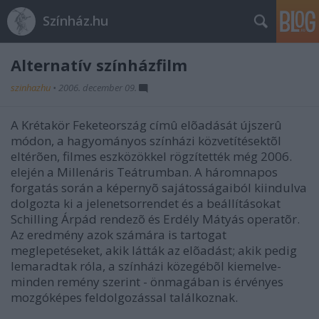
Színház.hu
Alternatív színházfilm
szinhazhu
•
2006. december 09.
A Krétakör Feketeország címû elõadását újszerû
módon, a hagyományos színházi közvetítésektõl
eltérõen, filmes eszközökkel rögzítették még 2006.
elején a Millenáris Teátrumban. A háromnapos
forgatás során a képernyõ sajátosságaiból kiindulva
dolgozta ki a jelenetsorrendet és a beállításokat
Schilling Árpád rendezõ és Erdély Mátyás operatõr.
Az eredmény azok számára is tartogat
meglepetéseket, akik látták az elõadást; akik pedig
lemaradtak róla, a színházi közegébõl kiemelve-
minden remény szerint - önmagában is érvényes
mozgóképes feldolgozással találkoznak.