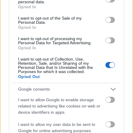
ország-képpel.
personal data.
grant or deny consent to Google and its third-party tags to
Opted In
use your data for below specified purposes in below Google
consent section.
I want to opt-out of the Sale of my
A film megrendelhető a
jegy@kretakor.hu
e-mail címen,
Personal Data.
vagy megvásárolható a következő helyeken: Művészetek
Opted In
Palotája, Akadémiai Zeneműbolt, Jövő Háza, Írók
I want to opt-out of processing my
boltja, Lloyd Odeon Mozi, Művész Mozi, Műcsarnok,
Personal Data for Targeted Advertising.
Dürer Kávézó, Fonó valamint az Alexandra
Opted In
könyváruház valamennyi boltjában.
I want to opt-out of Collection, Use,
Retention, Sale, and/or Sharing of my
Forrás: Krétakör Színház
Personal Data that Is Unrelated with the
Purposes for which it was collected.
Opted Out
Google consents
I want to allow Google to enable storage
related to advertising like cookies on web or
device identifiers in apps.
Ajánlott bejegyzések:
I want to allow my user data to be sent to
Google for online advertising purposes.