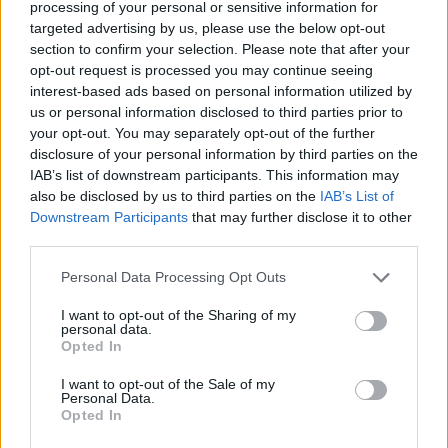
Az augusztus 11-i, pénteki program a megkezdett
processing of your personal or sensitive information for
hagyományhoz híven kulturális és mûfaji
targeted advertising by us, please use the below opt-out
felhozatalban is sokszínû volt. Yukiko Nakamura
section to confirm your selection. Please note that after your
butoh táncelõadását a szabadban tartotta a füves
opt-out request is processed you may continue seeing
részen, épp sötétedés kezdetén. A butoh, azaz a
interest-based ads based on personal information utilized by
modern japán táncmûvészet ötvözi az európai
us or personal information disclosed to third parties prior to
modern tánc és a…
your opt-out. You may separately opt-out of the further
disclosure of your personal information by third parties on the
IAB’s list of downstream participants. This information may
Harmadik nap
also be disclosed by us to third parties on the
IAB’s List of
Downstream Participants
that may further disclose it to other
szinhazhu
•
2006. augusztus 12.
third parties.
Az augusztus 11-i, pénteki program a megkezdett
Please note that this website/app uses one or more Google
Personal Data Processing Opt Outs
hagyományhoz híven kulturális és mûfaji
services and may gather and store information including but
felhozatalban is sokszínû volt. Yukiko Nakamura
not limited to your visit or usage behaviour. You may click to
I want to opt-out of the Sharing of my
personal data.
butoh táncelõadását a szabadban tartotta a füves
grant or deny consent to Google and its third-party tags to
Opted In
részen, épp sötétedés kezdetén. A butoh, azaz a
use your data for below specified purposes in below Google
modern japán táncmûvészet ötvözi az európai
consent section.
I want to opt-out of the Sale of my
Personal Data.
modern tánc és a…
Opted In