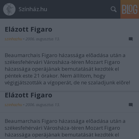
Színház.hu
Elázott Figaro
szinhazhu
•
2006. augusztus 13.
Beaumarchais Figaro házassága elõadása után a
székesfehérvári Városháza-téren Mozart Figaro
házassága operájának bemutatását kezdték el
péntek este 21 órakor. Nem állítom, hogy
végigjátszották a vígoperát, de ne szaladjunk elõre!
Elázott Figaro
szinhazhu
•
2006. augusztus 13.
Beaumarchais Figaro házassága elõadása után a
székesfehérvári Városháza-téren Mozart Figaro
házassága operájának bemutatását kezdték el