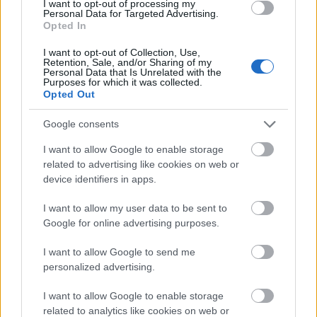
I want to opt-out of processing my
Sziget Színház - Második nap
Personal Data for Targeted Advertising.
Opted In
szinhazhu
•
2006. augusztus 11.
I want to opt-out of Collection, Use,
Retention, Sale, and/or Sharing of my
Augusztus 10-én este igazán büszkék lehettünk.
Personal Data that Is Unrelated with the
Purposes for which it was collected.
Négy olyan fiatal magyar koreográfus munkáját
Opted Out
láthatta a közönség a Sziget táncsátrában, akik
nemzetközileg is méltán a legelismertebbek. A négy
Google consents
elõadás valamennyi koreográfusáról és táncosáról
valóban magaslatívuszokban tudok csak én is
I want to allow Google to enable storage
beszélni.
related to advertising like cookies on web or
device identifiers in apps.
I want to allow my user data to be sent to
Google for online advertising purposes.
I want to allow Google to send me
personalized advertising.
I want to allow Google to enable storage
related to analytics like cookies on web or