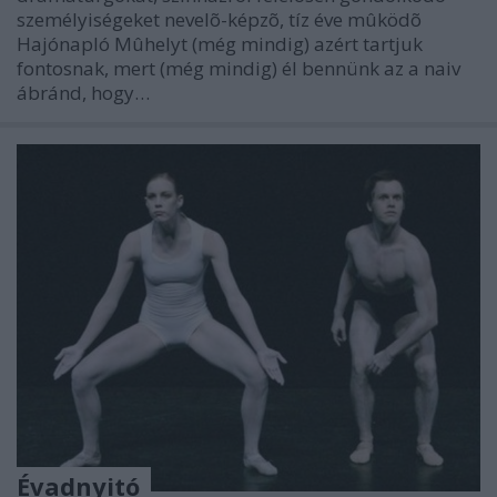
személyiségeket nevelõ-képzõ, tíz éve mûködõ
Hajónapló Mûhelyt (még mindig) azért tartjuk
fontosnak, mert (még mindig) él bennünk az a naiv
ábránd, hogy…
Évadnyitó