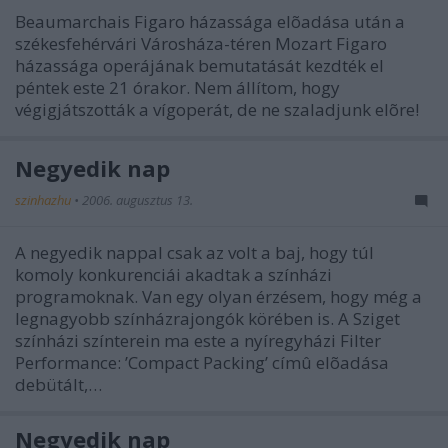
Beaumarchais Figaro házassága elõadása után a
székesfehérvári Városháza-téren Mozart Figaro
házassága operájának bemutatását kezdték el
péntek este 21 órakor. Nem állítom, hogy
végigjátszották a vígoperát, de ne szaladjunk elõre!
Negyedik nap
szinhazhu
•
2006. augusztus 13.
A negyedik nappal csak az volt a baj, hogy túl
komoly konkurenciái akadtak a színházi
programoknak. Van egy olyan érzésem, hogy még a
legnagyobb színházrajongók körében is. A Sziget
színházi színterein ma este a nyíregyházi Filter
Performance: ’Compact Packing’ címû elõadása
debütált,…
Negyedik nap