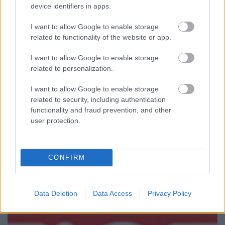
device identifiers in apps.
I want to allow Google to enable storage
related to functionality of the website or app.
I want to allow Google to enable storage
Második nap
related to personalization.
szinhazhu
•
2006. augusztus 11.
I want to allow Google to enable storage
related to security, including authentication
Augusztus 10-én este igazán büszkék lehettünk.
functionality and fraud prevention, and other
user protection.
Négy olyan fiatal magyar koreográfus munkáját
láthatta a közönség a Sziget táncsátrában, akik
nemzetközileg is méltán a legelismertebbek. A négy
elõadás valamennyi koreográfusáról és táncosáról
CONFIRM
valóban magaslatívuszokban tudok csak én is
beszélni. Réti…
Data Deletion
Data Access
Privacy Policy