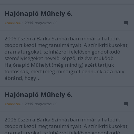
Hajónapló Műhely 6.
szinhazhu
•
2006. augusztus 11.
2006 õszén a Bárka Színházban immár a hatodik
csoport kezdi meg tanulmányait. A színikritikusokat,
dramaturgokat, színházról felelõsen gondolkodó
személyiségeket nevelõ-képzõ, tíz éve mûködõ
Hajónapló Mûhelyt (még mindig) azért tartjuk
fontosnak, mert (még mindig) él bennünk az a naiv
ábránd, hogy…
Hajónapló Műhely 6.
szinhazhu
•
2006. augusztus 11.
2006 õszén a Bárka Színházban immár a hatodik
csoport kezdi meg tanulmányait. A színikritikusokat,
dramaturgokat, színházról felelõsen gondolkodó