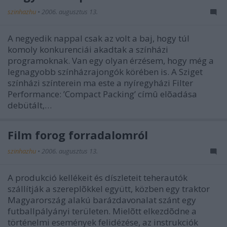
szinhazhu
•
2006. augusztus 13.
A negyedik nappal csak az volt a baj, hogy túl
komoly konkurenciái akadtak a színházi
programoknak. Van egy olyan érzésem, hogy még a
legnagyobb színházrajongók körében is. A Sziget
színházi színterein ma este a nyíregyházi Filter
Performance: ’Compact Packing’ címû elõadása
debütált,…
Film forog forradalomról
szinhazhu
•
2006. augusztus 13.
A produkció kellékeit és díszleteit teherautók
szállítják a szereplõkkel együtt, közben egy traktor
Magyarország alakú barázdavonalat szánt egy
futballpályányi területen. Mielõtt elkezdõdne a
történelmi események felidézése, az instrukciók