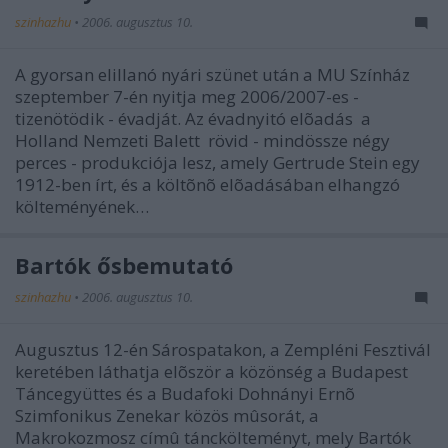
szinhazhu
•
2006. augusztus 10.
A gyorsan elillanó nyári szünet után a MU Színház
szeptember 7-én nyitja meg 2006/2007-es -
tizenötödik - évadját. Az évadnyitó elõadás a
Holland Nemzeti Balett rövid - mindössze négy
perces - produkciója lesz, amely Gertrude Stein egy
1912-ben írt, és a költõnõ elõadásában elhangzó
költeményének…
Bartók ősbemutató
szinhazhu
•
2006. augusztus 10.
Augusztus 12-én Sárospatakon, a Zempléni Fesztivál
keretében láthatja elõször a közönség a Budapest
Táncegyüttes és a Budafoki Dohnányi Ernõ
Szimfonikus Zenekar közös mûsorát, a
Makrokozmosz címû tánckölteményt, mely Bartók