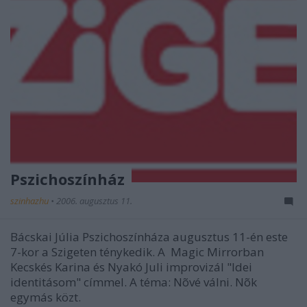
Pszichoszínház
szinhazhu
•
2006. augusztus 11.
Bácskai Júlia Pszichoszínháza augusztus 11-én este
7-kor a Szigeten ténykedik. A Magic Mirrorban
Kecskés Karina és Nyakó Juli improvizál "Idei
identitásom" címmel. A téma: Nõvé válni. Nõk
egymás közt.