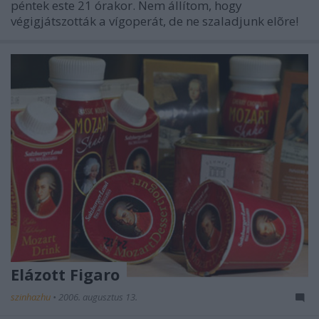
péntek este 21 órakor. Nem állítom, hogy
végigjátszották a vígoperát, de ne szaladjunk elõre!
Elázott Figaro
szinhazhu
•
2006. augusztus 13.