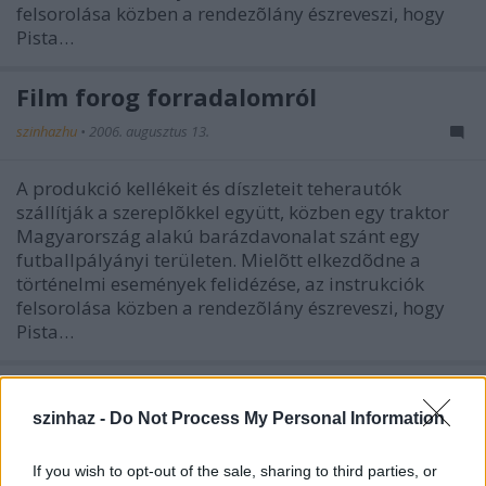
felsorolása közben a rendezõlány észreveszi, hogy
Pista…
Film forog forradalomról
szinhazhu
•
2006. augusztus 13.
A produkció kellékeit és díszleteit teherautók
szállítják a szereplõkkel együtt, közben egy traktor
Magyarország alakú barázdavonalat szánt egy
futballpályányi területen. Mielõtt elkezdõdne a
történelmi események felidézése, az instrukciók
felsorolása közben a rendezõlány észreveszi, hogy
Pista…
Harmadik nap
szinhaz -
Do Not Process My Personal Information
szinhazhu
•
2006. augusztus 12.
If you wish to opt-out of the sale, sharing to third parties, or