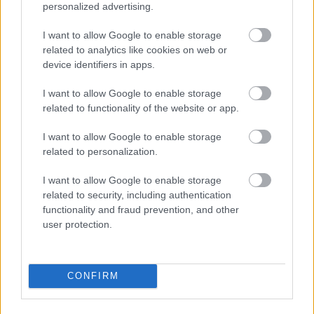
Purgatórium nevû lokálba, amely - ahogy a szerzõ
personalized advertising.
leírja - egyesíti magában a füstös lebujok
közvetlenségét és a fényes mulatók pompáját.
I want to allow Google to enable storage
Nevezett hely egyébként Berlinben található,
related to analytics like cookies on web or
ráadásul visszautazunk az…
device identifiers in apps.
I want to allow Google to enable storage
Vamp a négyzeten
related to functionality of the website or app.
szinhazhu
•
2006. december 28.
I want to allow Google to enable storage
related to personalization.
Hernádi Judit a purgatóriumba került. Szerencsére
nem a pokol kénköves lángja közé, hanem a
I want to allow Google to enable storage
Purgatórium nevû lokálba, amely - ahogy a szerzõ
related to security, including authentication
leírja - egyesíti magában a füstös lebujok
functionality and fraud prevention, and other
közvetlenségét és a fényes mulatók pompáját.
user protection.
Nevezett hely egyébként Berlinben található,
ráadásul visszautazunk az…
CONFIRM