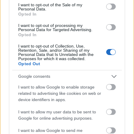
2007. január 2-án látható a TÁP Varieté és
consent section.
I want to opt-out of the Sale of my
Performance Színház hagyományos éveleji
Personal Data.
Opted In
kívánságmûsora a MAGUK KÉRTÉK. A helyszín és a
kezdési idõpont változatlan: Süss Fel Nap, 22:30.
I want to opt-out of processing my
Personal Data for Targeted Advertising.
Opted In
MAGUK KÉRTÉK
I want to opt-out of Collection, Use,
szinhazhu
•
2006. december 29.
Retention, Sale, and/or Sharing of my
Personal Data that Is Unrelated with the
Purposes for which it was collected.
Opted Out
A TÁP Varieté és Performance Színház bemutatja:
MAGUK KÉRTÉK Süss Fel Nap, 2007. jan. 2. KEDD!
Google consents
22:30
I want to allow Google to enable storage
related to advertising like cookies on web or
Vamp a négyzeten
device identifiers in apps.
szinhazhu
•
2006. december 28.
I want to allow my user data to be sent to
Google for online advertising purposes.
Hernádi Judit a purgatóriumba került. Szerencsére
nem a pokol kénköves lángja közé, hanem a
I want to allow Google to send me