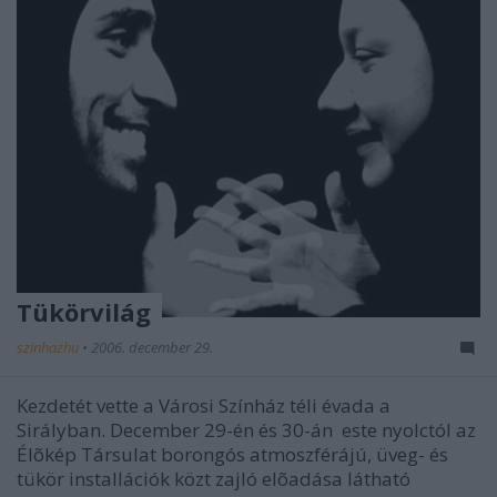
Tükörvilág
szinhazhu
•
2006. december 29.
Kezdetét vette a Városi Színház téli évada a
Sirályban. December 29-én és 30-án este nyolctól az
Élõkép Társulat borongós atmoszférájú, üveg- és
tükör installációk közt zajló elõadása látható