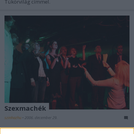
Tükörvilág címmel.
Szexmachék
szinhazhu
•
2006. december 29.
A TÁP Varieté és Performance Színház 2007. jan. 8-