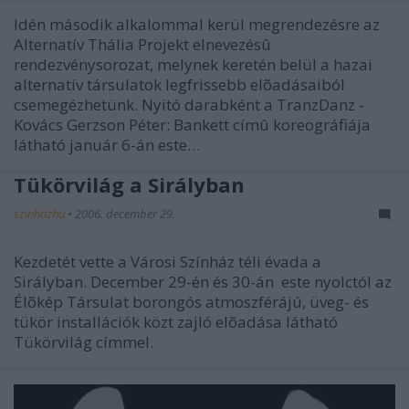
Idén második alkalommal kerül megrendezésre az
Alternatív Thália Projekt elnevezésû
rendezvénysorozat, melynek keretén belül a hazai
alternatív társulatok legfrissebb elõadásaiból
csemegézhetünk. Nyitó darabként a TranzDanz -
Kovács Gerzson Péter: Bankett címû koreográfiája
látható január 6-án este…
Tükörvilág a Sirályban
szinhazhu
•
2006. december 29.
Kezdetét vette a Városi Színház téli évada a
Sirályban. December 29-én és 30-án este nyolctól az
Élõkép Társulat borongós atmoszférájú, üveg- és
tükör installációk közt zajló elõadása látható
Tükörvilág címmel.