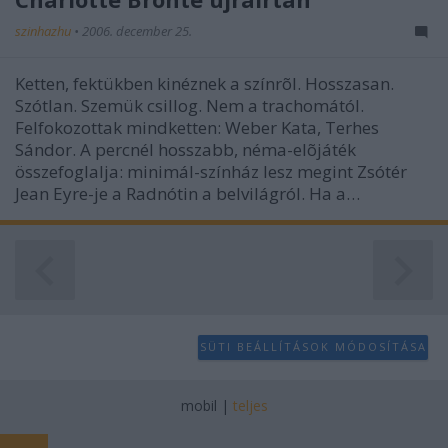
szinhazhu
•
2006. december 25.
Ketten, fektükben kinéznek a színrõl. Hosszasan.
Szótlan. Szemük csillog. Nem a trachomától.
Felfokozottak mindketten: Weber Kata, Terhes
Sándor. A percnél hosszabb, néma-elõjáték
összefoglalja: minimál-színház lesz megint Zsótér
Jean Eyre-je a Radnótin a belvilágról. Ha a…
SÜTI BEÁLLÍTÁSOK MÓDOSÍTÁSA
mobil
|
teljes