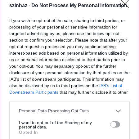
án - a megszokott hétfõi idõpontban - bemutatja:
szinhaz -
Do Not Process My Personal Information
SZEXMACHÉK címû produkcióját a Süss Fel Napban,
22:30 -tól.
If you wish to opt-out of the sale, sharing to third parties, or
processing of your personal or sensitive information for
targeted advertising by us, please use the below opt-out
Maguk kérték
section to confirm your selection. Please note that after your
opt-out request is processed you may continue seeing
szinhazhu
•
2006. december 29.
interest-based ads based on personal information utilized by
us or personal information disclosed to third parties prior to
A szokásos hétfõ helyett kivételesen kedd este azaz
your opt-out. You may separately opt-out of the further
2007. január 2-án látható a TÁP Varieté és
disclosure of your personal information by third parties on the
Performance Színház hagyományos éveleji
IAB’s list of downstream participants. This information may
kívánságmûsora a MAGUK KÉRTÉK. A helyszín és a
also be disclosed by us to third parties on the
IAB’s List of
kezdési idõpont változatlan: Süss Fel Nap, 22:30.
Downstream Participants
that may further disclose it to other
third parties.
Maguk kérték a TÁP-tól ma estére
Please note that this website/app uses one or more Google
Personal Data Processing Opt Outs
services and may gather and store information including but
szinhazhu
•
2006. december 29.
not limited to your visit or usage behaviour. You may click to
I want to opt-out of the Sharing of my
personal data.
grant or deny consent to Google and its third-party tags to
Opted In
A szokásos hétfõ helyett kivételesen kedd este azaz
use your data for below specified purposes in below Google