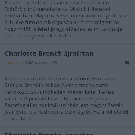
Karácsony elõtt 50. alkalommal került színre a
Diótörõ címû mesebalett a Miskolci Nemzeti
Színházban. Majoros István rendezõ-koreográfussal
a 14 éve futó darab kapcsán arról beszélgettünk,
hogy mitõl is lehet jó egy elõadás, és mi tarthatja
életben ennyi éven keresztül.
Charlotte Brontë újraírtan
szinhazhu
•
2006. december 25.
Ketten, fektükben kinéznek a színrõl. Hosszasan.
Szótlan. Szemük csillog. Nem a trachomától.
Felfokozottak mindketten: Weber Kata, Terhes
Sándor. A percnél hosszabb, néma-elõjáték
összefoglalja: minimál-színház lesz megint Zsótér
Jean Eyre-je a Radnótin a belvilágról. Ha a kelleténél
hosszabban…
Charlotte Brontë újraírtan