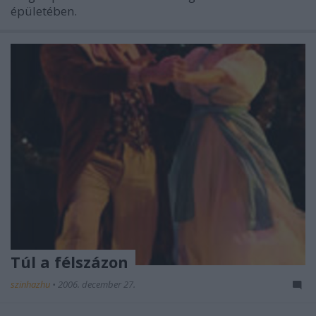
épületében.
Túl a félszázon
szinhazhu
•
2006. december 27.