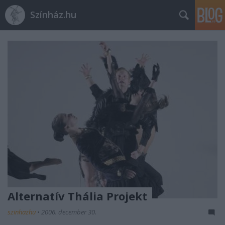
Színház.hu
Alternatív Thália Projekt
szinhazhu
•
2006. december 30.