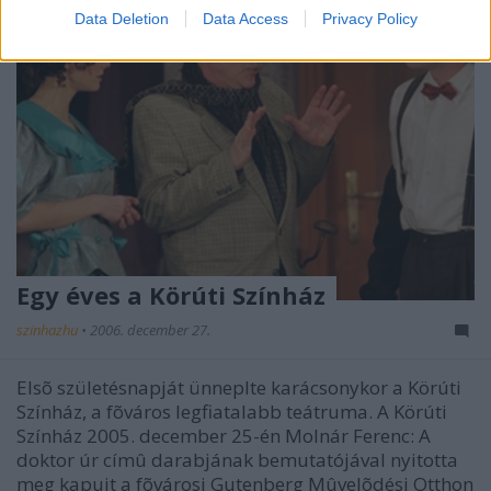
Data Deletion
Data Access
Privacy Policy
Egy éves a Körúti Színház
szinhazhu
•
2006. december 27.
Elsõ születésnapját ünneplte karácsonykor a Körúti
Színház, a fõváros legfiatalabb teátruma. A Körúti
Színház 2005. december 25-én Molnár Ferenc: A
doktor úr címû darabjának bemutatójával nyitotta
meg kapuit a fõvárosi Gutenberg Mûvelõdési Otthon