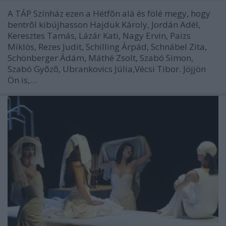
A TÁP Színház ezen a Hétfõn alá és fölé megy, hogy
bentrõl kibújhasson Hajduk Károly, Jordán Adél,
Keresztes Tamás, Lázár Kati, Nagy Ervin, Paizs
Miklós, Rezes Judit, Schilling Árpád, Schnábel Zita,
Schönberger Ádám, Máthé Zsolt, Szabó Simon,
Szabó Gyõzõ, Ubrankovics Júlia,Vécsi Tibor. Jöjjön
Ön is,…