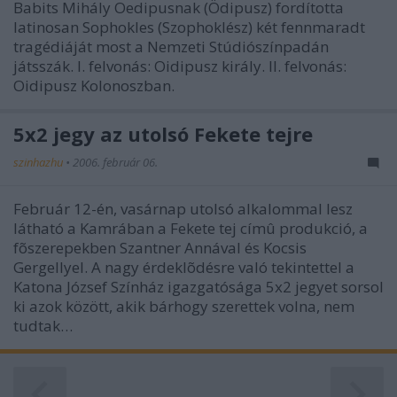
Babits Mihály Oedipusnak (Ödipusz) fordította
latinosan Sophokles (Szophoklész) két fennmaradt
tragédiáját most a Nemzeti Stúdiószínpadán
játsszák. I. felvonás: Oidipusz király. II. felvonás:
Oidipusz Kolonoszban.
5x2 jegy az utolsó Fekete tejre
szinhazhu
•
2006. február 06.
Február 12-én, vasárnap utolsó alkalommal lesz
látható a Kamrában a Fekete tej címû produkció, a
fõszerepekben Szantner Annával és Kocsis
Gergellyel. A nagy érdeklõdésre való tekintettel a
Katona József Színház igazgatósága 5x2 jegyet sorsol
ki azok között, akik bárhogy szerettek volna, nem
tudtak…