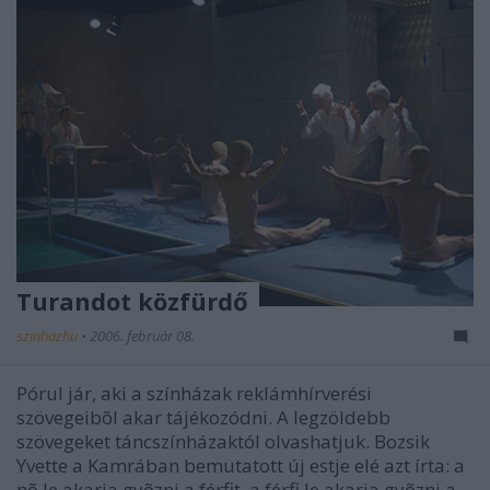
Turandot közfürdő
szinhazhu
•
2006. február 08.
Pórul jár, aki a színházak reklámhírverési
szövegeibõl akar tájékozódni. A legzöldebb
szövegeket táncszínházaktól olvashatjuk. Bozsik
Yvette a Kamrában bemutatott új estje elé azt írta: a
nõ le akarja gyõzni a férfit, a férfi le akarja gyõzni a