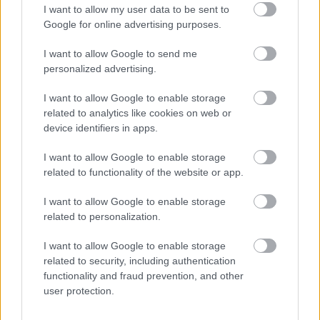
I want to allow my user data to be sent to
Google for online advertising purposes.
I want to allow Google to send me
personalized advertising.
I want to allow Google to enable storage
related to analytics like cookies on web or
device identifiers in apps.
I want to allow Google to enable storage
related to functionality of the website or app.
A Janika
I want to allow Google to enable storage
related to personalization.
szinhazhu
•
2006. február 08.
I want to allow Google to enable storage
related to security, including authentication
A Zöld Macska Diákpincében (Budapest, IX. Üllõi út
functionality and fraud prevention, and other
95.) 2006. február 13-án és 27-én este fél nyolckor
user protection.
mutatják be az Új Színház Stúdiójának végzõs
hallgatói Géczi Zoltán rendezésében Csáth Géza