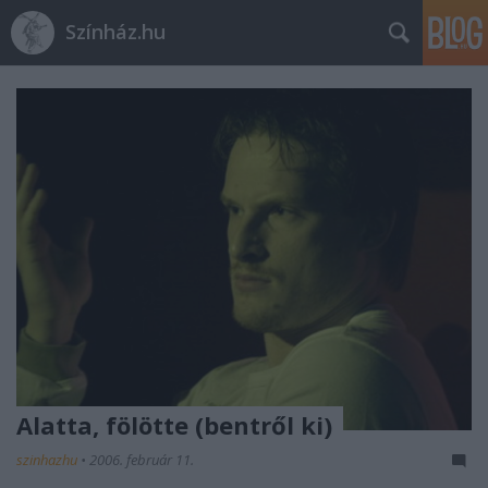
Színház.hu
Alatta, fölötte (bentről ki)
szinhazhu
•
2006. február 11.