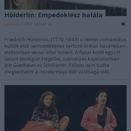
Hölderlin: Empedoklész halála
szinhazhu
•
2006. február 10.
Friedrich Hölderlin, (1770-1843) a német romantikus
költõk elsõ nemzedékéhez tartozó lírikus hazánkban
elsõsorban versei által ismert. A fiatal költõ együtt
tanult teológiát Hegellel, személyes kapcsolatban
állt Goethével és Schillerrel. Elõbbi nem tudta
megkedvelni a mindennapi élet valósága elöl…