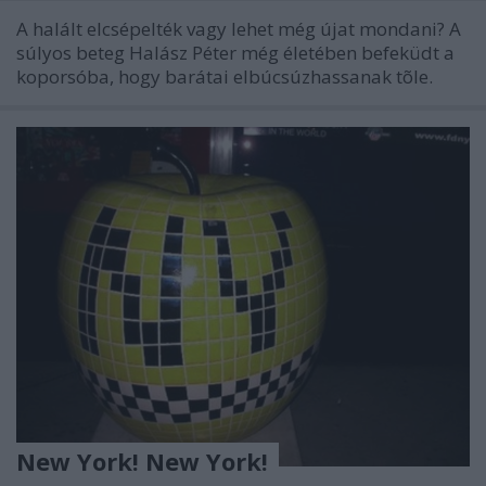
A halált elcsépelték vagy lehet még újat mondani? A
súlyos beteg Halász Péter még életében befeküdt a
koporsóba, hogy barátai elbúcsúzhassanak tõle.
New York! New York!