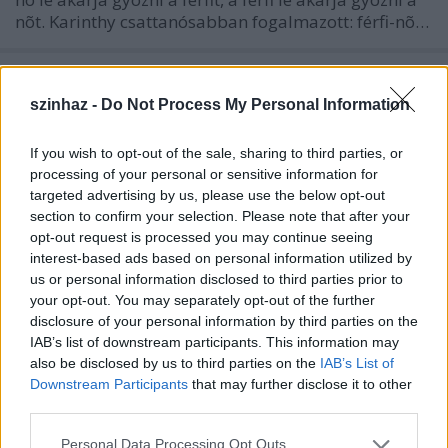
nõt. Karinthy csattanósabban fogalmazott: férfi-nõ…
szinhaz -
Do Not Process My Personal Information
If you wish to opt-out of the sale, sharing to third parties, or
processing of your personal or sensitive information for
targeted advertising by us, please use the below opt-out
section to confirm your selection. Please note that after your
opt-out request is processed you may continue seeing
interest-based ads based on personal information utilized by
us or personal information disclosed to third parties prior to
your opt-out. You may separately opt-out of the further
disclosure of your personal information by third parties on the
IAB’s list of downstream participants. This information may
also be disclosed by us to third parties on the
IAB’s List of
OFF Társulat: Arborétum
Downstream Participants
that may further disclose it to other
third parties.
szinhazhu
•
2006. február 08.
Please note that this website/app uses one or more Google
Personal Data Processing Opt Outs