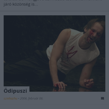
járó közönség is…
Ödipuszi
szinhazhu
•
2006. február 06.