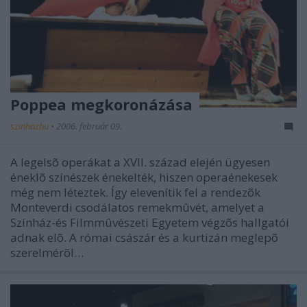
Poppea megkoronázása
szinhazhu
•
2006. február 09.
A legelsõ operákat a XVII. század elején ügyesen
éneklõ színészek énekelték, hiszen operaénekesek
még nem léteztek. Így elevenítik fel a rendezõk
Monteverdi csodálatos remekmûvét, amelyet a
Színház-és Filmmûvészeti Egyetem végzõs hallgatói
adnak elõ. A római császár és a kurtizán meglepõ
szerelmérõl…