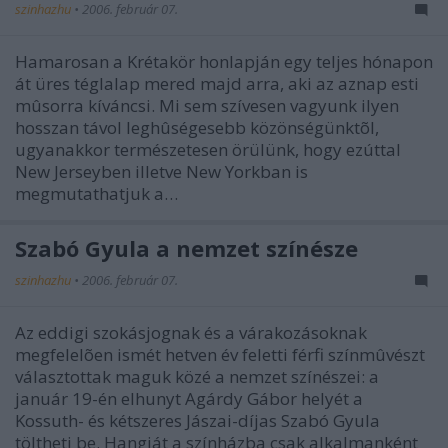
szinhazhu
•
2006. február 07.
Hamarosan a Krétakör honlapján egy teljes hónapon
át üres téglalap mered majd arra, aki az aznap esti
mûsorra kíváncsi. Mi sem szívesen vagyunk ilyen
hosszan távol leghûségesebb közönségünktõl,
ugyanakkor természetesen örülünk, hogy ezúttal
New Jerseyben illetve New Yorkban is
megmutathatjuk a…
Szabó Gyula a nemzet színésze
szinhazhu
•
2006. február 07.
Az eddigi szokásjognak és a várakozásoknak
megfelelõen ismét hetven év feletti férfi színmûvészt
választottak maguk közé a nemzet színészei: a
január 19-én elhunyt Agárdy Gábor helyét a
Kossuth- és kétszeres Jászai-díjas Szabó Gyula
töltheti be. Hangját a színházba csak alkalmanként