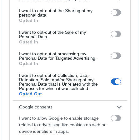
Az egzotikus növények kertje. A távoli tájakról
services and may gather and store information including but
származó, vagy kihalófélben lévõ fajták
not limited to your visit or usage behaviour. You may click to
I want to opt-out of the Sharing of my
personal data.
gyûjteménye. Nem a haszonért, az élelemért hozták
grant or deny consent to Google and its third-party tags to
Opted In
létre, csak szépségéért, különlegességéért.
use your data for below specified purposes in below Google
consent section.
I want to opt-out of the Sale of my
Personal Data.
Február 13.: Csáth Géza
Opted In
születésnapja
I want to opt-out of processing my
Personal Data for Targeted Advertising.
szinhazhu
•
2006. február 08.
Opted In
I want to opt-out of Collection, Use,
A Szabadkai Népszínház próbatermében
Retention, Sale, and/or Sharing of my
megkezdõdnek a próbák CSÁTH GÉZA (Szabadka
Personal Data that Is Unrelated with the
Purposes for which it was collected.
szülötte) EMMA címû darabjának bemutatására. A
Opted Out
nagyszabású nemzetközi produkció - A kis Emma
címû novellára építve - a csáthi életmû vizsgálatára,
Google consents
Csáth és meggyilkolt felesége, Olga kapcsolata
eddig ismeretlen…
I want to allow Google to enable storage
related to advertising like cookies on web or
device identifiers in apps.