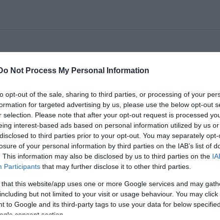
dalaival és zenészbarátaival. Hajdu István estjén eg
Do Not Process My Personal Information
 olyan dalokkal kísérve, ami valóban rólunk, XXI.
to opt-out of the sale, sharing to third parties, or processing of your per
formation for targeted advertising by us, please use the below opt-out s
r selection. Please note that after your opt-out request is processed y
OK A FALVÉDŐRŐL
eing interest-based ads based on personal information utilized by us or
dalmi rock ’n’ roll -
disclosed to third parties prior to your opt-out. You may separately opt-
losure of your personal information by third parties on the IAB’s list of
Előadják:
. This information may also be disclosed by us to third parties on the
IA
Participants
that may further disclose it to other third parties.
István
(ének, gitár)
bó Jusztin
(bass)
 that this website/app uses one or more Google services and may gath
including but not limited to your visit or usage behaviour. You may click 
du Gábor
(ritmus)
 to Google and its third-party tags to use your data for below specifi
ogle consent section.