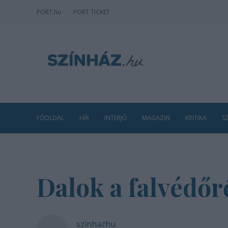
PORT
.hu
PORT TICKET
FŐOLDAL
HÍR
INTERJÚ
MAGAZIN
KRITIKA
S
Dalok a falvédőr
szinhazhu