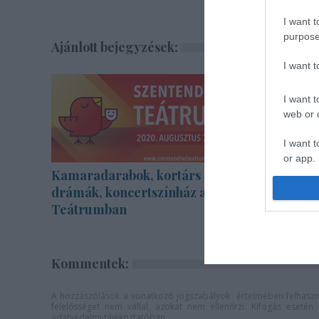
I want t
purpose
Ajánlott bejegyzések:
I want 
I want t
web or d
I want t
or app.
Kamaradarabok, kortárs
Akárki a
I want t
drámák, koncertszínház a
Teátrumban
I want t
authenti
Kommentek:
A hozzászólások a
vonatkozó jogszabályok
értelmében felhaszná
felelősséget nem vállal, azokat nem ellenőrzi. Kifogás eseté
adatvédelmi tájékoztatóban
.