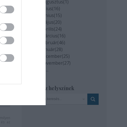
2020 augusztus
(
1
)
2020 július
(
16
)
2020 június
(
15
)
2020 május
(
20
)
2020 április
(
24
)
2020 március
(
16
)
2020 február
(
46
)
2020 január
(
28
)
2019 december
(
25
)
2019 november
(
27
)
Tovább
...
Szinház helyszínek
milyen
és az