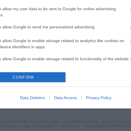
o allow my user data to be sent to Google for online advertising
s.
to allow Google to send me personalized advertising.
o allow Google to enable storage related to analytics like cookies on
evice identifiers in apps.
o allow Google to enable storage related to functionality of the website
 Dóm téren
"Csak engedjenek át a
o allow Google to enable storage related to personalization.
CONFIRM
határon, jövünk!"
o allow Google to enable storage related to security, including
cation functionality and fraud prevention, and other user protection.
Data Deletion
Data Access
Privacy Policy
lói tartalomnak minősülnek, értük a
szolgáltatás technikai
üzemeltetője sem
n forduljon a blog szerkesztőjéhez. Részletek a
Felhasználási feltételekben