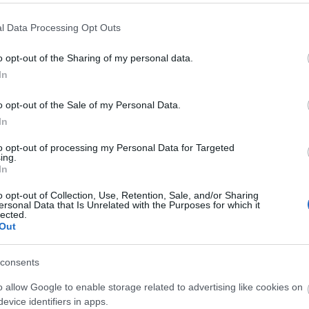
ínpad (Pub), 2007. március 10. 18.30
k: március 22. és április 19.
l Data Processing Opt Outs
o opt-out of the Sharing of my personal data.
t arra a sorsra jut, hogy élete további részét egy 
In
ja onnan a kivezető utat a szabadsághoz.
áz nyelvén sok szeretettel. Olyan műfaj ez, ahol a 
o opt-out of the Sale of my Personal Data.
In
to opt-out of processing my Personal Data for Targeted
ing.
In
Forrás: IBS Sz
o opt-out of Collection, Use, Retention, Sale, and/or Sharing
ersonal Data that Is Unrelated with the Purposes for which it
lected.
Out
consents
o allow Google to enable storage related to advertising like cookies on
evice identifiers in apps.