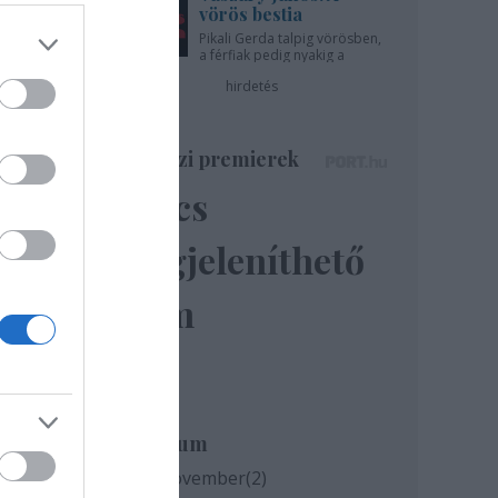
vörös bestia
Pikali Gerda talpig vörösben,
a férfiak pedig nyakig a
pácban - az Újszínházban!
hirdetés
újság
Színházi premierek
végén
Nincs
megjeleníthető
ínpad
elem
Archívum
2020 november
(
2
)