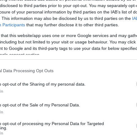
disclosed to third parties prior to your opt-out. You may separately opt-
losure of your personal information by third parties on the IAB’s list of
. This information may also be disclosed by us to third parties on the
IA
kolta, hogy az utolsó jelenet méltán sértheti egyes
Participants
that may further disclose it to other third parties.
udvalévő, a Fidesz Borsod-Abaúj-Zempléni Szervezete 150 bé
 that this website/app uses one or more Google services and may gath
e nem tetszett az előadás egy-két kassai szélsőjobboldali
including but not limited to your visit or usage behaviour. You may click 
 akik már a főpróba után riadót fújtak.
 to Google and its third-party tags to use your data for below specifi
óték rendezése annyiban új a darab előadásainak
ogle consent section.
vezi a felelősöket, akiknek köszönhetően Magyarország a
zé került, s arra is figyelmeztet, hogy ezek az eszmék mái
l Data Processing Opt Outs
végén árpádsávos huligánok jelennek meg a színen, és zakla
metlen hősi halált halt
Tót Gyula
sírja előtt. Szombaton és
o opt-out of the Sharing of my personal data.
 utólagos egyeztetés után a zászlók helyett elemlámpával
In
stás szájába nyomja a lámpát.
o opt-out of the Sale of my Personal Data.
In
to opt-out of processing my Personal Data for Targeted
ing.
In