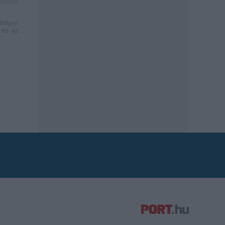
milyen
és az