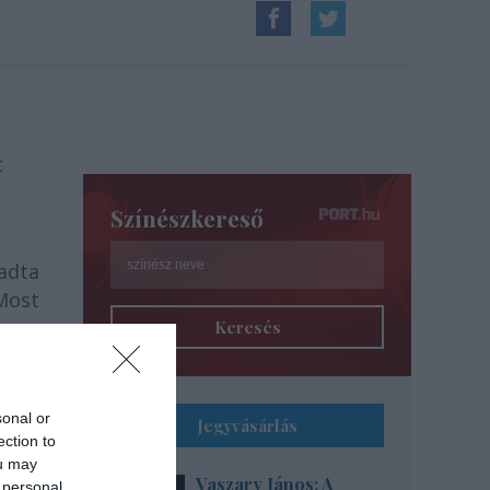
t
Színészkereső
adta
Most
agy-
Keresés
sonal or
Jegyvásárlás
ection to
ou may
Vaszary János: A
 personal