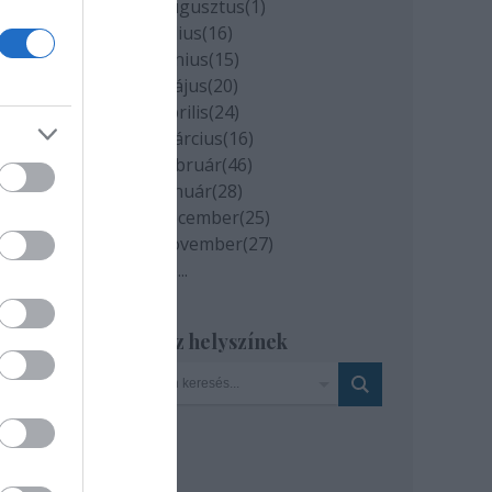
2020 augusztus
(
1
)
2020 július
(
16
)
2020 június
(
15
)
 a
2020 május
(
20
)
tett.
2020 április
(
24
)
2020 március
(
16
)
2020 február
(
46
)
2020 január
(
28
)
2019 december
(
25
)
égét
2019 november
(
27
)
Tovább
...
Szinház helyszínek
János