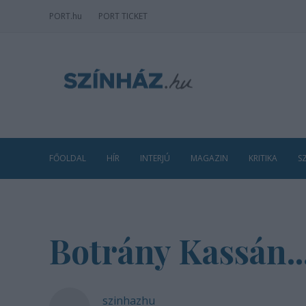
PORT
.hu
PORT TICKET
FŐOLDAL
HÍR
INTERJÚ
MAGAZIN
KRITIKA
S
Botrány Kassán..
szinhazhu