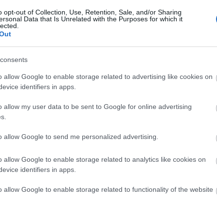
o opt-out of Collection, Use, Retention, Sale, and/or Sharing
ersonal Data that Is Unrelated with the Purposes for which it
lected.
kozott az ominózus esettel, s felvetik mind az igazgató, mind
Out
tént cenzúra, mindössze árnyaltabb színpadi megoldás szüle
gy nem akart provokálni a zászlóval, csupán arra akart
consents
as eszmék ma is köztünk élnek, amelyek veszélyeztetik a
rsainak a véleménye abban, hogy Kassán meggyalázták a
o allow Google to enable storage related to advertising like cookies on
énhet. Vagy pedig, ahogy
Czajlik Katalin
írja, maradnak a
evice identifiers in apps.
 merülhet fel annak, hogy valakinek a politikai érzékenys
o allow my user data to be sent to Google for online advertising
k bánja.
s.
hogy Magyarországon továbbra is maradnak az árpádsávos
kor ki is tiltakozott az árpádsávos zászlók használata ellen?
to allow Google to send me personalized advertising.
Juhász Dósa 
o allow Google to enable storage related to analytics like cookies on
evice identifiers in apps.
o allow Google to enable storage related to functionality of the website