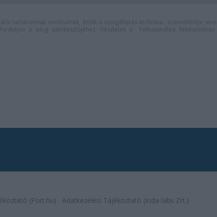
lói tartalomnak minősülnek, értük a
szolgáltatás technikai
üzemeltetője sem
n forduljon a blog szerkesztőjéhez. Részletek a
Felhasználási feltételekben
ékoztató (Port.hu)
Adatkezelési Tájékoztató (Inda-labs Zrt.)