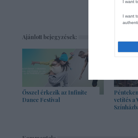
I want t
I want t
authenti
Ajánlott bejegyzések:
Ősszel érkezik az Infinite
Pénteken
Dance Festival
vetítés a
Színházb