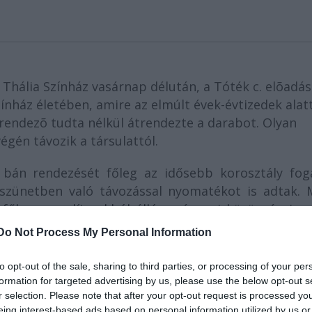
 Thália Színház vasárnap délután, a Tóték c. elõadás
zínház életében, amire az elmúlt évek-évtizedek alat
rendezõ tudta nélkül átrendezte a darabot. Olyan
végén távozik a társulattól.
bán rendezését főleg az idősebb korosztály fog
 szünetben való távozással nyomatékot is adtak. 
főleg nyugdíjasokból álló vasárnapi közönség is n
m utalt semmi jel botrányra a bemutatón sem.
Do Not Process My Personal Information
to opt-out of the sale, sharing to third parties, or processing of your per
formation for targeted advertising by us, please use the below opt-out s
r selection. Please note that after your opt-out request is processed y
eing interest-based ads based on personal information utilized by us or