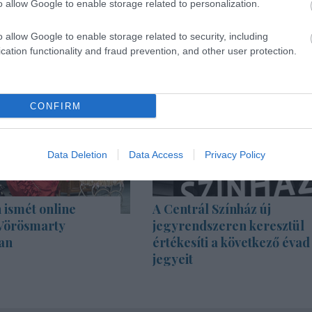
o allow Google to enable storage related to personalization.
o allow Google to enable storage related to security, including
cation functionality and fraud prevention, and other user protection.
CONFIRM
Data Deletion
Data Access
Privacy Policy
 ismét online
A Centrál Színház új
 Vörösmarty
jegyrendszeren keresztül
an
értékesíti a következő évad
jegyeit