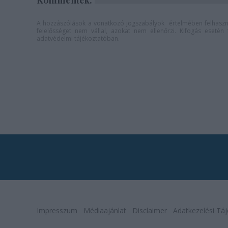
Kommentek:
A hozzászólások a
vonatkozó jogszabályok
értelmében felhaszná
felelősséget nem vállal, azokat nem ellenőrzi. Kifogás eseté
adatvédelmi tájékoztatóban
.
Impresszum
Médiaajánlat
Disclaimer
Adatkezelési Táj