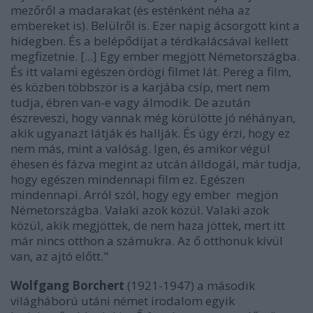
mezőről a madarakat (és esténként néha az
embereket is). Belülről is. Ezer napig ácsorgott kint a
hidegben. És a belépődíjat a térdkalácsával kellett
megfizetnie. [...] Egy ember megjött Németországba.
És itt valami egészen ördögi filmet lát. Pereg a film,
és közben többször is a karjába csíp, mert nem
tudja, ébren van-e vagy álmodik. De azután
észreveszi, hogy vannak még körülötte jó néhányan,
akik ugyanazt látják és hallják. És úgy érzi, hogy ez
nem más, mint a valóság. Igen, és amikor végül
éhesen és fázva megint az utcán álldogál, már tudja,
hogy egészen mindennapi film ez. Egészen
mindennapi. Arról szól, hogy egy ember megjön
Németországba. Valaki azok közül. Valaki azok
közül, akik megjöttek, de nem haza jöttek, mert itt
már nincs otthon a számukra. Az ő otthonuk kívül
van, az ajtó előtt."
Wolfgang Borchert
(1921-1947) a második
világháború utáni német irodalom egyik