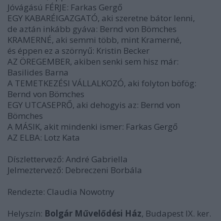
Jóvágású FÉRJE: Farkas Gergő
EGY KABARÉIGAZGATÓ, aki szeretne bátor lenni,
de aztán inkább gyáva: Bernd von Bömches
KRAMERNÉ, aki semmi több, mint Kramerné,
és éppen ez a szörnyű: Kristin Becker
AZ ÖREGEMBER, akiben senki sem hisz már:
Basilides Barna
A TEMETKEZÉSI VÁLLALKOZÓ, aki folyton böfög:
Bernd von Bömches
EGY UTCASEPRŐ, aki dehogyis az: Bernd von
Bömches
A MÁSIK, akit mindenki ismer: Farkas Gergő
AZ ELBA: Lotz Kata
Díszlettervező: André Gabriella
Jelmeztervező: Debreczeni Borbála
Rendezte: Claudia Nowotny
Helyszín:
Bolgár Művelődési Ház
, Budapest IX. ker.