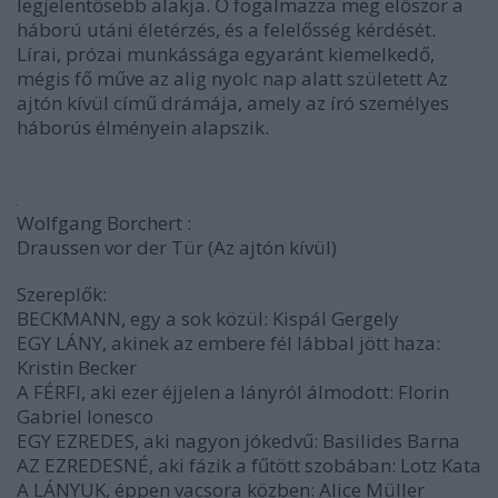
legjelentősebb alakja. Ő fogalmazza meg először a
háború utáni életérzés, és a felelősség kérdését.
Lírai, prózai munkássága egyaránt kiemelkedő,
mégis fő műve az alig nyolc nap alatt született Az
ajtón kívül című drámája, amely az író személyes
háborús élményein alapszik.
Wolfgang Borchert :
Draussen vor der Tür (Az ajtón kívül)
Szereplők:
BECKMANN, egy a sok közül: Kispál Gergely
EGY LÁNY, akinek az embere fél lábbal jött haza:
Kristin Becker
A FÉRFI, aki ezer éjjelen a lányról álmodott: Florin
Gabriel Ionesco
EGY EZREDES, aki nagyon jókedvű: Basilides Barna
AZ EZREDESNÉ, aki fázik a fűtött szobában: Lotz Kata
A LÁNYUK, éppen vacsora közben: Alice Müller