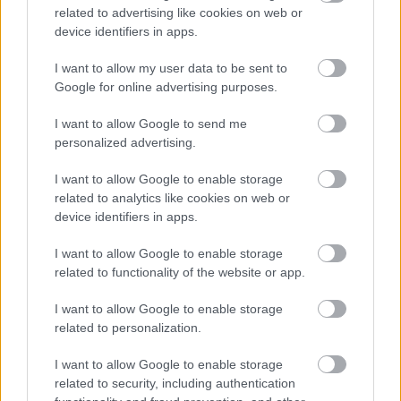
related to advertising like cookies on web or
Kerker hatten seine Gesundheit zerstört, das übrige
device identifiers in apps.
tat die Hungersnot der Nachkriegszeit. Zwei Jahre
blieben ihm zum Schreiben, und er schrieb wie
I want to allow my user data to be sent to
jemand, der im Wettlauf mit dem Tode schreibt.“
Google for online advertising purposes.
(Heinrich Böll)
I want to allow Google to send me
Während Borchert in Basel von der Welt Abschied
personalized advertising.
nahm, riefen die Anschlagsäulen in Hamburg seinen
Namen aus. Die Kammerspiele kündigten die
I want to allow Google to enable storage
Premiere "Draussen vor der Tür“ an. Einen Tag vor
related to analytics like cookies on web or
der Premiere starb Borchert in Basel. Er konnte den
device identifiers in apps.
gewaltigen Widerhall der Premiere nicht mehr
hören. Er war über Nacht berühmt geworden.
I want to allow Google to enable storage
related to functionality of the website or app.
"Manchmal sitzt man in einem Stück und fühlt
bereits nach der ersten Viertelstunde, daß es ein
I want to allow Google to enable storage
gutes ist. Man weiß nicht genau, ob es der
related to personalization.
überwältigende Stoff, das fesselnde Spiel der
I want to allow Google to enable storage
Schauspieler oder die zauberhafte Regie ist oder
related to security, including authentication
gleich eine unbeschreibliche Mischung aller drei