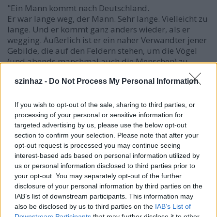
"Ein Mann kommt nach Deutschland.
Er war lange weg, der Mann. Sehr lange. Vielleicht zu
lange. Und er kommt ganz anders wieder, als er
wegging. Äußerlich ist er ein naher Verwandter jener
Gebilde, die auf den Feldern stehen, um die Vögel
(und abends manchmal auch die Menschen) zu
erschrecken. Innerlich - auch. Er hat tausend Tage
szinhaz -
Do Not Process My Personal Information
draußen in der Kälte gewartet. Und als Eintrittsgeld
musste er mit seiner Kniescheibe bezahlen. Und
nachdem er nun tausend Nächte draußen in der
If you wish to opt-out of the sale, sharing to third parties, or
Kälte gewartet hat, kommt er endlich doch noch nach
processing of your personal or sensitive information for
Hause.
targeted advertising by us, please use the below opt-out
Ein Mann kommt nach Deutschland.
section to confirm your selection. Please note that after your
Und da erlebt er einen ganz tollen Film. Er muß sich
opt-out request is processed you may continue seeing
interest-based ads based on personal information utilized by
während der Vorstellung mehrmals in den Arm
us or personal information disclosed to third parties prior to
kneifen, denn er weiß nicht, ob er wacht oder träumt.
your opt-out. You may separately opt-out of the further
Aber dann sieht er, dass es rechts und links neben
disclosure of your personal information by third parties on the
ihm noch mehr Leute gibt, die alle dasselbe erleben.
IAB’s list of downstream participants. This information may
Und er denkt, dass es dann doch wohl die Wahrheit
also be disclosed by us to third parties on the
IAB’s List of
sein muß. Ja, und als er dann am Schluß mit leerem
Downstream Participants
that may further disclose it to other