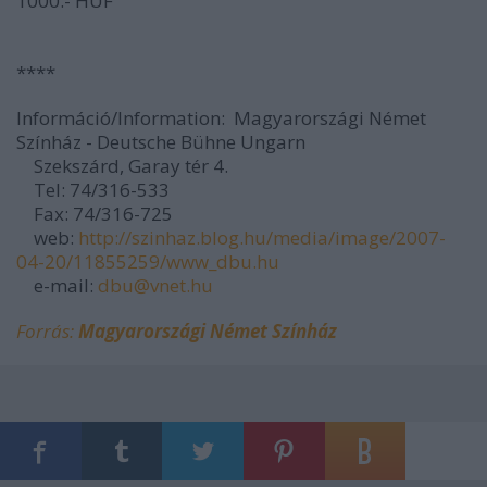
1000.- HUF
****
Információ/Information: Magyarországi Német
Színház - Deutsche Bühne Ungarn
Szekszárd, Garay tér 4.
Tel: 74/316-533
Fax: 74/316-725
web:
http://szinhaz.blog.hu/media/image/2007-
04-20/11855259/www_dbu.hu
e-mail:
dbu@vnet.hu
Forrás:
Magyarországi Német Színház