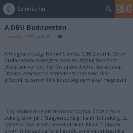
Színház.hu
A DBU Budapesten
szinhazhu
•
2007. április 20.
A Magyarországi Német Színház (DBU) április 26-án
Budapesten vendégszerepel Wolfgang Borchert:
Draussen vor der Tür (Az ajtón kívül) c. darabjával.
Dráma, amelyet semmiféle színház sem akar
elõadni, és semmiféle közönség nem akar megnézni.
"Egy ember megjött Németországba. Ez az ember
sokáig távol járt. Nagyon sokáig. Talán túl sokáig. És
egészen más, mint amikor elment. Kívülről éppen
olyan, mint azok a fura figurák, amelyek elijesztik a