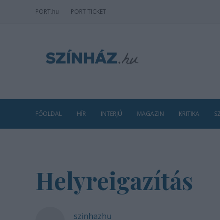
PORT
.hu
PORT TICKET
FŐOLDAL
HÍR
INTERJÚ
MAGAZIN
KRITIKA
S
Helyreigazítás
szinhazhu