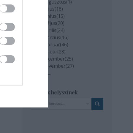
2020 augusztus
(
1
)
2020 július
(
16
)
2020 június
(
15
)
2020 május
(
20
)
2020 április
(
24
)
2020 március
(
16
)
2020 február
(
46
)
2020 január
(
28
)
2019 december
(
25
)
2019 november
(
27
)
Tovább
...
milyen
és az
Szinház helyszínek