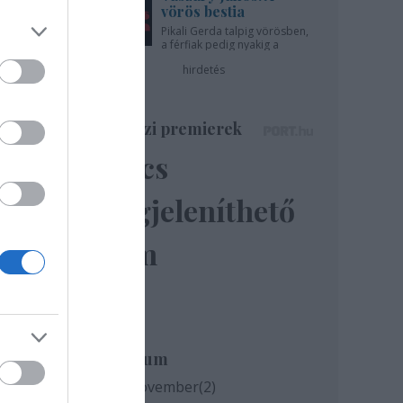
vörös bestia
zője
Pikali Gerda talpig vörösben,
a férfiak pedig nyakig a
pácban - az Újszínházban!
hirdetés
Színházi premierek
Nincs
megjeleníthető
elem
Archívum
2020 november
(
2
)