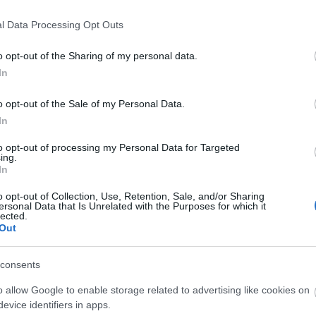
a hamlet.ws rende
l Data Processing Opt Outs
o opt-out of the Sharing of my personal data.
In
nossal
o opt-out of the Sale of my Personal Data.
In
to opt-out of processing my Personal Data for Targeted
ing.
In
o opt-out of Collection, Use, Retention, Sale, and/or Sharing
ersonal Data that Is Unrelated with the Purposes for which it
lected.
Out
consents
o allow Google to enable storage related to advertising like cookies on
evice identifiers in apps.