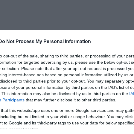
replõ tárgyi tévedést szeretném helyreigazítani.
Do Not Process My Personal Information
tsszuk iskolákban, mert pénzhiánnyal küzdünk, ha
körében, színházat viszünk az osztálytermekbe, az
to opt-out of the sale, sharing to third parties, or processing of your per
t mérettetjük meg elõttük.
formation for targeted advertising by us, please use the below opt-out s
r selection. Please note that after your opt-out request is processed y
http://www.kretakor.hu/?sub=C10&cikk_id=1636
) Erről 
eing interest-based ads based on personal information utilized by us or
be, amikor Leonce és Lénánkat (melynek egy ál-perszaszőnye
disclosed to third parties prior to your opt-out. You may separately opt-
losure of your personal information by third parties on the IAB’s list of
yíregyháza méretű és státuszú városban mutattuk be, majd 
. This information may also be disclosed by us to third parties on the
IA
ínházban is eljátszottuk. Reims-ben az előadás utáni
Participants
that may further disclose it to other third parties.
latát boncolgatták, miszerint a színház egy szőnyegtől ind
emű részéről a következő kommentár hangzott el: "Szegények
 that this website/app uses one or more Google services and may gath
m futotta". Ami ott szándék, az itt a sors.
including but not limited to your visit or usage behaviour. You may click 
 to Google and its third-party tags to use your data for below specifi
ogle consent section.
Schilling 