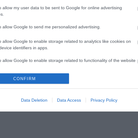
o allow my user data to be sent to Google for online advertising
s.
to allow Google to send me personalized advertising.
évadot zárni nem
A jövő évadra kilenc
 érzés"
bemutatóval készül a
o allow Google to enable storage related to analytics like cookies on
Vígszínház
evice identifiers in apps.
o allow Google to enable storage related to functionality of the website
CONFIRM
o allow Google to enable storage related to personalization.
lói tartalomnak minősülnek, értük a
szolgáltatás technikai
üzemeltetője sem
n forduljon a blog szerkesztőjéhez. Részletek a
Felhasználási feltételekben
o allow Google to enable storage related to security, including
Data Deletion
Data Access
Privacy Policy
cation functionality and fraud prevention, and other user protection.