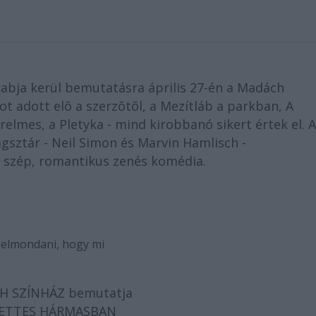
bja kerül bemutatásra április 27-én a Madách
t adott elõ a szerzõtõl, a Mezítláb a parkban, A
erelmes, a Pletyka - mind kirobbanó sikert értek el. A
gsztár - Neil Simon és Marvin Hamlisch -
 szép, romantikus zenés komédia.
k elmondani, hogy mi
H SZÍNHÁZ bemutatja
ETTES HÁRMASBAN