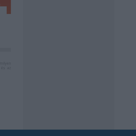
milyen
és az