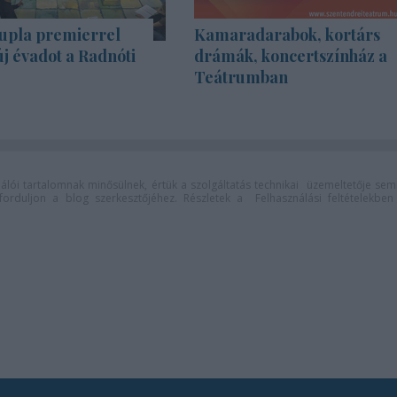
upla premierrel
Kamaradarabok, kortárs
új évadot a Radnóti
drámák, koncertszínház a
Teátrumban
lói tartalomnak minősülnek, értük a
szolgáltatás technikai
üzemeltetője sem
n forduljon a blog szerkesztőjéhez. Részletek a
Felhasználási feltételekben