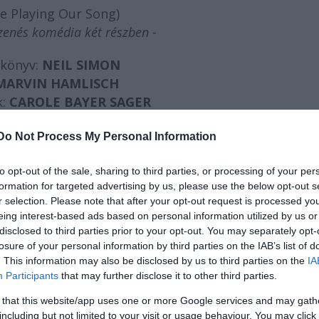
re Playing Our Song)
zenés komédia két részben -
könyv:
NEIL SIMON
MARVIN HAMLISCH
k:
CAROLE BAYER SAGER
a:
GALAMBOS ATTILA
Do Not Process My Personal Information
Szereplők:
BERT / MILLER ZOLTÁN
to opt-out of the sale, sharing to third parties, or processing of your per
formation for targeted advertising by us, please use the below opt-out s
SZONJA / BALLA ESZTER
r selection. Please note that after your opt-out request is processed y
eing interest-based ads based on personal information utilized by us or
a Madách Színház tánckara:
disclosed to third parties prior to your opt-out. You may separately opt-
Katona Vanda, Kiss Ernő Zsolt,
losure of your personal information by third parties on the IAB’s list of
Krisztián, Kun Vera,
. This information may also be disclosed by us to third parties on the
IA
Participants
that may further disclose it to other third parties.
ke Balázs, Tatos Linda, Vaszilenko Eugenia.
Németh Gábor és a Madách Színház kórusa.
 that this website/app uses one or more Google services and may gath
ás, Kemény Gábor, Zádori László
including but not limited to your visit or usage behaviour. You may click 