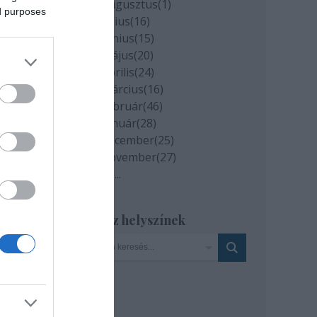
2020 augusztus
(
1
)
ed purposes
2020 július
(
16
)
2020 június
(
15
)
2020 május
(
20
)
2020 április
(
24
)
2020 március
(
16
)
2020 február
(
46
)
2020 január
(
28
)
2019 december
(
25
)
2019 november
(
27
)
Tovább
...
Szinház helyszínek
rvin
iáns