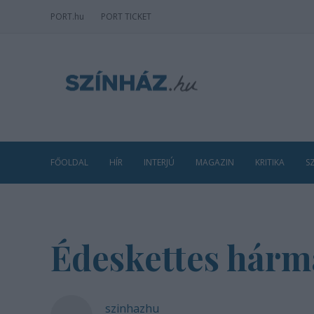
PORT
.hu
PORT TICKET
FŐOLDAL
HÍR
INTERJÚ
MAGAZIN
KRITIKA
S
Édeskettes hár
szinhazhu