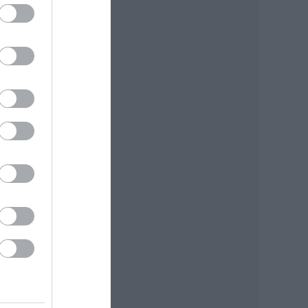
gyar
ének
ngéd
okon
etten
leti
ábbi
lyes
eges