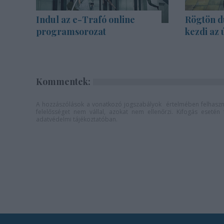
Indul az e-Trafó online
Rögtön d
programsorozat
kezdi az 
Kommentek:
A hozzászólások a
vonatkozó jogszabályok
értelmében felhaszná
felelősséget nem vállal, azokat nem ellenőrzi. Kifogás eseté
adatvédelmi tájékoztatóban
.