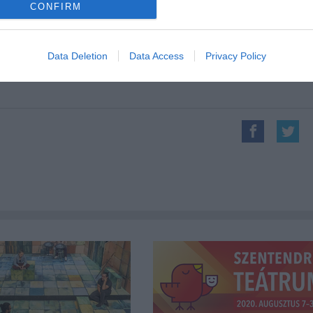
CONFIRM
Tel: 478-2041
Forrás: Madách Szí
Data Deletion
Data Access
Privacy Policy