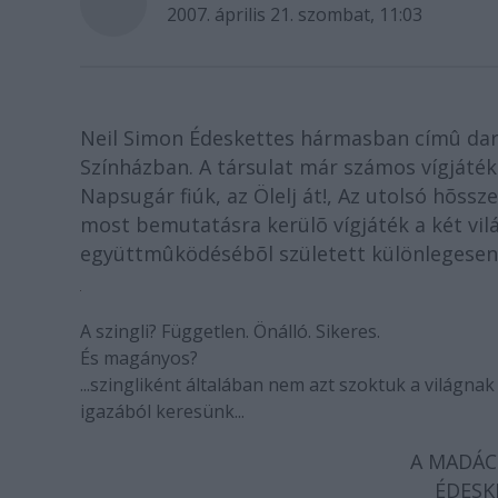
2007. április 21. szombat, 11:03
Neil Simon Édeskettes hármasban címû dara
Színházban. A társulat már számos vígjátéko
Napsugár fiúk, az Ölelj át!, Az utolsó hõssz
most bemutatásra kerülõ vígjáték a két vilá
együttmûködésébõl született különlegesen
A szingli? Független. Önálló. Sikeres.
És magányos?
...szingliként általában nem azt szoktuk a világna
igazából keresünk...
A MADÁC
ÉDESK