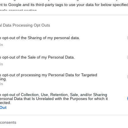
 to Google and its third-party tags to use your data for below specifi
ogle consent section.
ervező:
Szlávik István
l Data Processing Opt Outs
ező:
Kovács Yvette Alida
ráfus:
Papp Tímea
o opt-out of the Sharing of my personal data.
Kocsák Tibor
,
Zádori László
In
urg:
Springer Márta
ástervező:
Kiss Zsolt
o opt-out of the Sale of my Personal Data.
tor:
Szegeczky Ágnes
In
nkatársa:
Harangi Mária
to opt-out of processing my Personal Data for Targeted
ing.
ző: Szirtes Tamás
In
o opt-out of Collection, Use, Retention, Sale, and/or Sharing
 2007. április 27., 28.
ersonal Data that Is Unrelated with the Purposes for which it
lected.
Out
mú mestere. Neve a színházi siker biztosítéka.
Ma
consents
ene - minden létező díjjal kitüntetett - bril