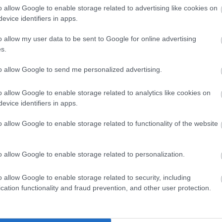
ágszerte ismert, népszerű muzsikussá avatta. A ma
o allow Google to enable storage related to advertising like cookies on
eszerzőjeként ismerhették meg. Hite szerint a zen
evice identifiers in apps.
a egymáshoz az embereket.
o allow my user data to be sent to Google for online advertising
Frenetikus humor, lélekismeret, megindítóan gyö
s.
 dialógusok, amelyek minden művében magas f
to allow Google to send me personalized advertising.
o allow Google to enable storage related to analytics like cookies on
lágerszerző, és Sonia, a kezdő dalszövegíró. Mindk
evice identifiers in apps.
ásuktól kezdve remekül dolgoznak együtt. Magáné
o allow Google to enable storage related to functionality of the website
onikus. A feszültség fokozódik, ahogyan Sonia kor
zívebben közéjük furakodik. Így lesz a kétszemé
o allow Google to enable storage related to personalization.
ló dalai, és a Madách Színház tánckarának különl
o allow Google to enable storage related to security, including
 produkció sikerét.
cation functionality and fraud prevention, and other user protection.
jegypénztárában, naponta 13.00-18.30 óra között.
udapest, Erzsébet krt. 33.