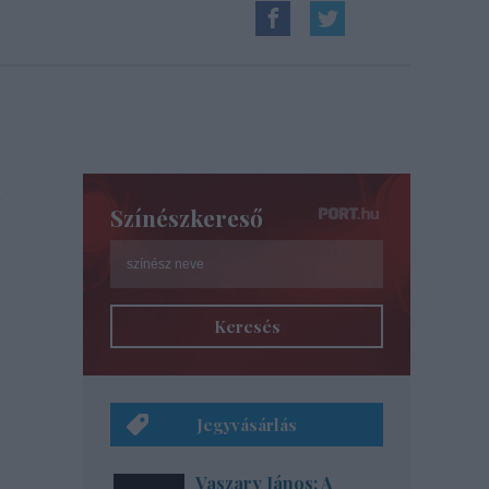
Színészkereső
Keresés
Jegyvásárlás
Vaszary János: A