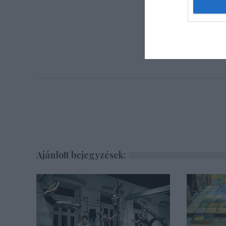
Ajánlott bejegyzések: