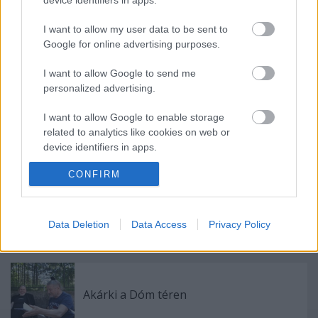
I want to allow my user data to be sent to
Google for online advertising purposes.
I want to allow Google to send me
personalized advertising.
Ajánlott bejegyzések:
I want to allow Google to enable storage
related to analytics like cookies on web or
Augusztusban jön az év legvidámabb
device identifiers in apps.
hete
CONFIRM
I want to allow Google to enable storage
related to functionality of the website or app.
Nagy sikerrel zárult a Veszprémi Petőfi
I want to allow Google to enable storage
Data Deletion
Data Access
Privacy Policy
Színház érzékenyítő fesztiválja
related to personalization.
I want to allow Google to enable storage
related to security, including authentication
Akárki a Dóm téren
functionality and fraud prevention, and other
user protection.