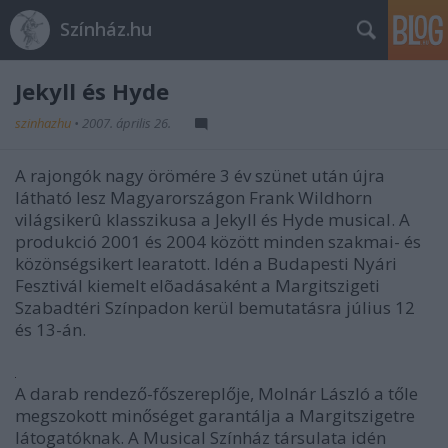
Színház.hu
Jekyll és Hyde
szinhazhu
•
2007. április 26.
A rajongók nagy örömére 3 év szünet után újra
látható lesz Magyarországon Frank Wildhorn
világsikerû klasszikusa a Jekyll és Hyde musical. A
produkció 2001 és 2004 között minden szakmai- és
közönségsikert learatott. Idén a Budapesti Nyári
Fesztivál kiemelt elõadásaként a Margitszigeti
Szabadtéri Színpadon kerül bemutatásra július 12
és 13-án.
A darab rendező-főszereplője, Molnár László a tőle
megszokott minőséget garantálja a Margitszigetre
látogatóknak. A Musical Színház társulata idén