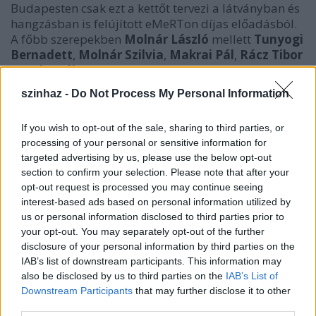
Budapesten csak ezt a kettőt tervezi a látványban és
hangzásban is felújított eMeRTon díjas előadásból.
A főbb szerepekben
Molnár László
mellett
Tunyogi
Bernadett
,
Molnár
Szilvia
,
Makrai Pál
,
Rácz Tibor
és
Feke Pál
is feltűnik majd.
Az idén újra hazánkba látogató Wildhorn csodálatos
szinhaz -
Do Not Process My Personal Information
dallamait a
Rácz
Márton
karmester vezette,
válogatott klasszikus- és rockzenészekből álló, húsz
If you wish to opt-out of the sale, sharing to third parties, or
tagú zenekar kelti majd életre, akik korábban a
processing of your personal or sensitive information for
Thalia Színházban is közreműködtek már a Jekyll és
targeted advertising by us, please use the below opt-out
Hyde musicalben. A muzsika és a színészi
section to confirm your selection. Please note that after your
teljesítmények mellett a
Huszka Jenő
díjas és
opt-out request is processed you may continue seeing
eMeRTon díjas
Valla Attila
, költeményekbe illő
interest-based ads based on personal information utilized by
dalszövegei gondoskodnak majd könnyekről és
us or personal information disclosed to third parties prior to
borzongásról idén júliusban.
your opt-out. You may separately opt-out of the further
disclosure of your personal information by third parties on the
IAB’s list of downstream participants. This information may
R.L. Stevenson
klasszikus novellája számos
also be disclosed by us to third parties on the
IAB’s List of
feldolgozást ért már meg a színpadon és a
Downstream Participants
that may further disclose it to other
filmvásznon egyaránt.
third parties.