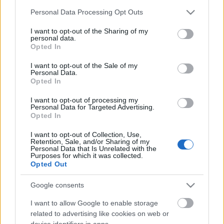
Dr. Henry Jekyll, a jónevű angol elmeorvos a
Please note that this website/app uses one or more Google
személyiségben meglévő kettősség motívumait és
Personal Data Processing Opt Outs
services and may gather and store information including but
mechanizmusát kutatja. Kifejleszt egy olyan
not limited to your visit or usage behaviour. You may click to
I want to opt-out of the Sharing of my
szérumot, amely segítségével az emberi lélek
personal data.
grant or deny consent to Google and its third-party tags to
mélyére, a mindannyiunkban meglévő gonosz
Opted In
use your data for below specified purposes in below Google
közelébe lehet jutni, kivívva ezzel a korabeli
consent section.
I want to opt-out of the Sale of my
hipokrita és konzervatív medicína ellenszenvét. Hol
Personal Data.
húzódik a határ a jó és a rossz között? Meddig és
Opted In
hogyan juthatunk el személyiségünk
megismerésében, ha a sötét oldal titkait kutatjuk? S
I want to opt-out of processing my
Personal Data for Targeted Advertising.
ha elérünk a személyiség legmélyebb rétegeihez, ha
Opted In
megtapasztaltuk gonosz énünk lényegét, van-e
visszaút társadalmi létünkbe? A kérdésekben
I want to opt-out of Collection, Use,
Retention, Sale, and/or Sharing of my
felvetett problémákra Dr. Jekyll merész megoldást
Personal Data that Is Unrelated with the
talál: önmagán próbálja ki a szérumot. Azonban a
Purposes for which it was collected.
Opted Out
választ, a borzalmas bizonyosságot már Mr. Edward
Hyde-tól tudjuk meg...
Google consents
I want to allow Google to enable storage
Forrás: Musical Színház
related to advertising like cookies on web or
device identifiers in apps.