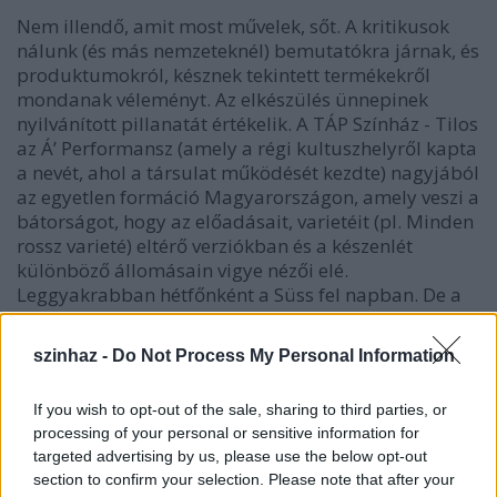
Nem illendő, amit most művelek, sőt. A kritikusok
nálunk (és más nemzeteknél) bemutatókra járnak, és
produktumokról, késznek tekintett termékekről
mondanak véleményt. Az elkészülés ünnepinek
nyilvánított pillanatát értékelik. A TÁP Színház - Tilos
az Á’ Performansz (amely a régi kultuszhelyről kapta
a nevét, ahol a társulat működését kezdte) nagyjából
az egyetlen formáció Magyarországon, amely veszi a
bátorságot, hogy az előadásait, varietéit (pl. Minden
rossz varieté) eltérő verziókban és a készenlét
különböző állomásain vigye nézői elé.
Leggyakrabban hétfőnként a Süss fel napban. De a
Keresők című előadást például két helyszínen
(Kamra, Süss fel nap) és két különböző színházi
szinhaz -
Do Not Process My Personal Information
nyelven játsszák egymással párhuzamosan.
If you wish to opt-out of the sale, sharing to third parties, or
processing of your personal or sensitive information for
targeted advertising by us, please use the below opt-out
A Táposok szemérmetlenül kiteregetik
section to confirm your selection. Please note that after your
műhelytitkaikat, a közönség szeme láttára