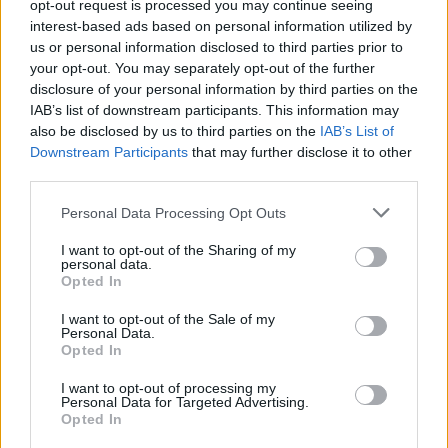
opt-out request is processed you may continue seeing
próbálnak, újra és újra lebontogatják a kész-egész
interest-based ads based on personal information utilized by
műalkotás szent határait. Próbáik előadássá
us or personal information disclosed to third parties prior to
lényegülnek, megszűnnek pusztán a bemutató
your opt-out. You may separately opt-out of the further
érdekében létezni. Már a szórólap is a képlékenység,
disclosure of your personal information by third parties on the
rögzítetlenség pofátlan szabadságáról árulkodik.
IAB’s list of downstream participants. This information may
"Bocs annak, aki nincs rajta, attól, aki rajta van, de
also be disclosed by us to third parties on the
IAB’s List of
nem lesz, és attól, akit rosszul írtuk (sic)"
Downstream Participants
that may further disclose it to other
A színház legélőbb, legpezsgőbb műfaja a próba,
third parties.
állítják a színészek, és itt a nézők is részesévé
válhatnak a folyamatnak. Mégsincs próbaíze. Vajdai
Please note that this website/app uses one or more Google
Personal Data Processing Opt Outs
services and may gather and store information including but
egyszer kiül a nézőtérre, és egy kicsit "kívülről" nézi
not limited to your visit or usage behaviour. You may click to
I want to opt-out of the Sharing of my
az előadást, egyszer pedig állít valakinek a
personal data.
grant or deny consent to Google and its third-party tags to
mikrofonján. Érződik, hogy ez egy próbált próba,
Opted In
use your data for below specified purposes in below Google
megbeszélt szabályrendszerrel, és azon belül némi
consent section.
mozgástérrel.
I want to opt-out of the Sale of my
Personal Data.
Amit most április közepén a munkabemutatón
Opted In
láthatunk (a szórólapon ez áll: a jövő évi előadás
csak Önöknek előre) egy képlékeny massza.
I want to opt-out of processing my
Personal Data for Targeted Advertising.
Feltehetőleg Odüsszeisz lesz majd a címe a
Opted In
magyartanárok nagy örömére, akik elszántan és