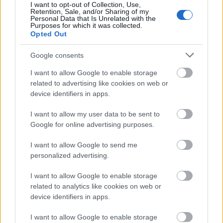
rendületlenül, felvont szemöldökkel hajtogatják
I want to opt-out of Collection, Use,
Retention, Sale, and/or Sharing of my
évről évre, hogy nem Aeneász, hanem Aeneisz.
Personal Data that Is Unrelated with the
Aneiáról vagy Odüsszeiszről azonban eddig nem
Purposes for which it was collected.
esett szó. A TÁP Színház Odüsszeisz tanulmányával
Opted Out
elsimítja a több ezer éves távolságból
Google consents
elhanyagolhatónak látszó különbségeket az ókori
latin és ógörög nyelv között. Mindemellett
I want to allow Google to enable storage
különleges nyelvérzékről tesz tanúbizonyságot.
related to advertising like cookies on web or
Szerencsére ez nem csak erről a szóviccről, hanem
device identifiers in apps.
színházi nyelvükről is elmondható.
I want to allow my user data to be sent to
Google for online advertising purposes.
Hogy koncert-e vagy színház, amit látunk, nehéz
lenne eldönteni, és nem is érdemes. Epikus szöveg
I want to allow Google to send me
zenei kísérettel való teátrális megjelenítése. A
personalized advertising.
színészek néha hátravonulnak inni, vagy cigiznek,
I want to allow Google to enable storage
ahogy a nézők is. Koncertre vall az is, hogy az
related to analytics like cookies on web or
előadást számok egymásutánja szervezi egésszé.
device identifiers in apps.
Egy szám egy éneket dolgoz fel az Odüsszeiából,
már elhagytak énekeket, húztak a szövegből, de még
I want to allow Google to enable storage
nem sokat. Kezdeti stádium. Emlékeim szerint a