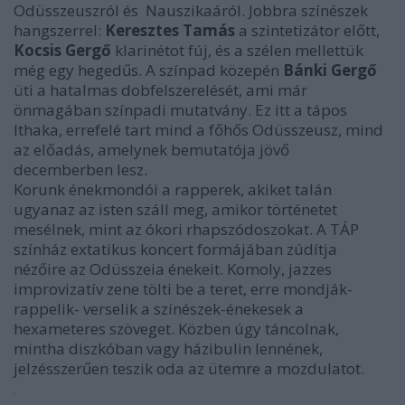
Odüsszeuszról és Nauszikaáról. Jobbra színészek
hangszerrel:
Keresztes Tamás
a szintetizátor előtt,
Kocsis Gergő
klarinétot fúj, és a szélen mellettük
még egy hegedűs. A színpad közepén
Bánki Gergő
üti a hatalmas dobfelszerelését, ami már
önmagában színpadi mutatvány. Ez itt a tápos
Ithaka, errefelé tart mind a főhős Odüsszeusz, mind
az előadás, amelynek bemutatója jövő
decemberben lesz.
Korunk énekmondói a rapperek, akiket talán
ugyanaz az isten száll meg, amikor történetet
mesélnek, mint az ókori rhapszódoszokat. A TÁP
színház extatikus koncert formájában zúdítja
nézőire az Odüsszeia énekeit. Komoly, jazzes
improvizatív zene tölti be a teret, erre mondják-
rappelik- verselik a színészek-énekesek a
hexameteres szöveget. Közben úgy táncolnak,
mintha diszkóban vagy házibulin lennének,
jelzésszerűen teszik oda az ütemre a mozdulatot.