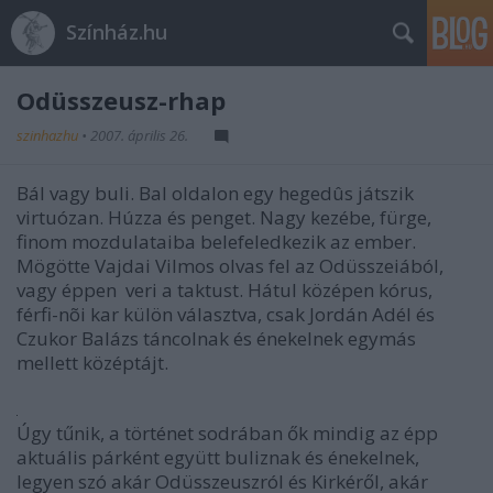
Színház.hu
Odüsszeusz-rhap
szinhazhu
•
2007. április 26.
Bál vagy buli. Bal oldalon egy hegedûs játszik
virtuózan. Húzza és penget. Nagy kezébe, fürge,
finom mozdulataiba belefeledkezik az ember.
Mögötte Vajdai Vilmos olvas fel az Odüsszeiából,
vagy éppen veri a taktust. Hátul középen kórus,
férfi-nõi kar külön választva, csak Jordán Adél és
Czukor Balázs táncolnak és énekelnek egymás
mellett középtájt.
Úgy tűnik, a történet sodrában ők mindig az épp
aktuális párként együtt buliznak és énekelnek,
legyen szó akár Odüsszeuszról és Kirkéről, akár