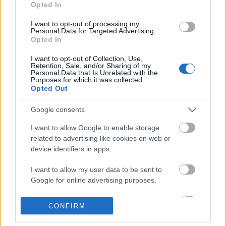
Opted In
I want to opt-out of processing my
Personal Data for Targeted Advertising.
Opted In
I want to opt-out of Collection, Use,
Retention, Sale, and/or Sharing of my
Ajánlott bejegyzések:
Personal Data that Is Unrelated with the
Purposes for which it was collected.
Opted Out
Meghalt Böröndi Tamás
Google consents
I want to allow Google to enable storage
related to advertising like cookies on web or
device identifiers in apps.
Épül a Dóm téri szabadtéri színpad
I want to allow my user data to be sent to
Google for online advertising purposes.
I want to allow Google to send me
CONFIRM
A Madách Színház zárt ajtók mellett is
personalized advertising.
közel 6000 nézőt fogadott júniusban