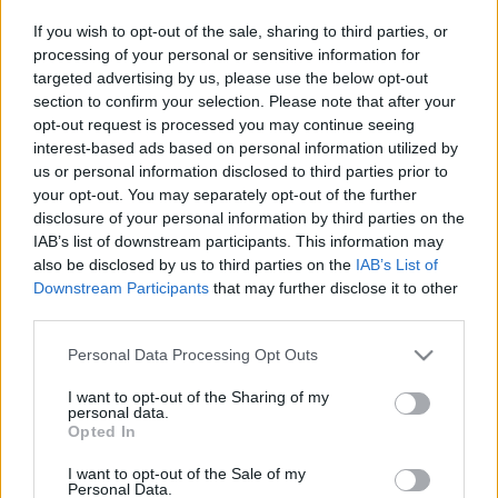
A műsor ma (május 15.) hallható 18:00-kor a Tilos
rádióban.
If you wish to opt-out of the sale, sharing to third parties, or
processing of your personal or sensitive information for
targeted advertising by us, please use the below opt-out
section to confirm your selection. Please note that after your
opt-out request is processed you may continue seeing
interest-based ads based on personal information utilized by
us or personal information disclosed to third parties prior to
Lukáts
your opt-out. You may separately opt-out of the further
Andor
disclosure of your personal information by third parties on the
Keresztes
IAB’s list of downstream participants. This information may
Tamással a
also be disclosed by us to third parties on the
IAB’s List of
Bozsik Yvette
Downstream Participants
that may further disclose it to other
Társulat
third parties.
Turandot-
Please note that this website/app uses one or more Google
Közfürdő
Personal Data Processing Opt Outs
services and may gather and store information including but
című
not limited to your visit or usage behaviour. You may click to
I want to opt-out of the Sharing of my
előadásában
personal data.
grant or deny consent to Google and its third-party tags to
fotó: Nehéz
Opted In
use your data for below specified purposes in below Google
Andrea
consent section.
I want to opt-out of the Sale of my
Personal Data.