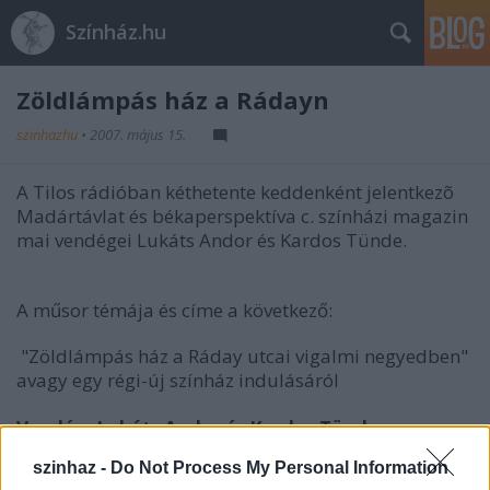
Színház.hu
Zöldlámpás ház a Rádayn
szinhazhu
•
2007. május 15.
A Tilos rádióban kéthetente keddenként jelentkezõ
Madártávlat és békaperspektíva c. színházi magazin
mai vendégei Lukáts Andor és Kardos Tünde.
A műsor témája és címe a következő:
"Zöldlámpás ház a Ráday utcai vigalmi negyedben"
avagy egy régi-új színház indulásáról
Vendég: Lukáts Andor és Kardos Tünde
Műsorvezetők: Kelemen Orsolya, Miklós Melánia
szinhaz -
Do Not Process My Personal Information