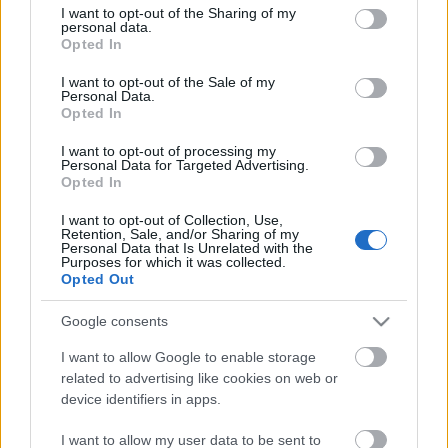
not limited to your visit or usage behaviour. You may click to
I want to opt-out of the Sharing of my
Bemutató előadás: 2007. május 19. 15 óra
personal data.
grant or deny consent to Google and its third-party tags to
További előadások: május 20. 15 óra és 19 óra
Opted In
use your data for below specified purposes in below Google
consent section.
I want to opt-out of the Sale of my
Personal Data.
Opted In
I want to opt-out of processing my
Personal Data for Targeted Advertising.
Fotó:
Opted In
Koncz
Zsuzsa
I want to opt-out of Collection, Use,
Retention, Sale, and/or Sharing of my
Personal Data that Is Unrelated with the
Purposes for which it was collected.
Forrás: SZFE
Opted Out
Google consents
I want to allow Google to enable storage
related to advertising like cookies on web or
device identifiers in apps.
Ajánlott bejegyzések:
I want to allow my user data to be sent to