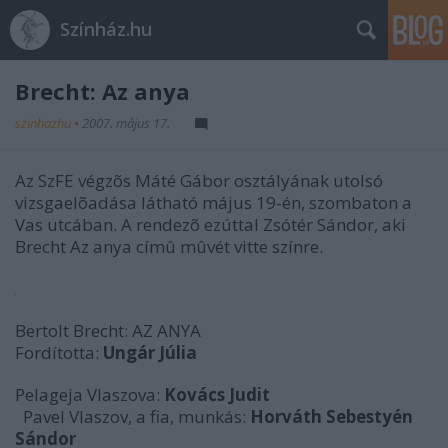
Színház.hu
Brecht: Az anya
szinhazhu
•
2007. május 17.
Az SzFE végzõs Máté Gábor osztályának utolsó
vizsgaelõadása látható május 19-én, szombaton a
Vas utcában. A rendezõ ezúttal Zsótér Sándor, aki
Brecht Az anya címû mûvét vitte színre.
Bertolt Brecht: AZ ANYA
Fordította:
Ungár Júlia
Pelageja Vlaszova:
Kovács Judit
Pavel Vlaszov, a fia, munkás:
Horváth Sebestyén
Sándor