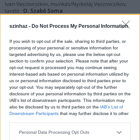
Ivan Veszovcsikov, munkás/Nyikoláj Veszovcsikov,
tanító :
O. Szabó Soma
Szmilgin, szakszervezeti
munkás /Sztrájktörő/Szegény asszony/Cselédlány:
szinhaz -
Do Not Process My Personal Information
Lass Beáta
Anton Ribin, munkás /Sztrájktörő:
Polgár Péter
If you wish to opt-out of the sale, sharing to third parties, or
Masa, munkásnő/Házinő/Hentesné:
Ubrankovics
processing of your personal or sensitive information for
Júlia
targeted advertising by us, please use the below opt-out
Andrej Nahodka, munkás/Sosztakovics,
section to confirm your selection. Please note that after your
munkanélküli/Lusin, földmunkás:
Tóth Simon
opt-out request is processed you may continue seeing
Ferenc
interest-based ads based on personal information utilized by
Rendőr/Portás/Vidéki unokahúg:
Pálmai Anna
us or personal information disclosed to third parties prior to
Derrick, a felügyelő/Hentes:
Ötvös András
your opt-out. You may separately opt-out of the further
disclosure of your personal information by third parties on the
Díszlet-jelmeztervező:
Ambrus Mária
IAB’s list of downstream participants. This information may
Dramaturg:
Ungár Júlia
also be disclosed by us to third parties on the
IAB’s List of
Rendezőasszisztens:
Szabó András
Downstream Participants
that may further disclose it to other
third parties.
Rendező: Zsótér Sándor
Please note that this website/app uses one or more Google
Personal Data Processing Opt Outs
Osztályvezető tanár:
Máté Gábor
services and may gather and store information including but