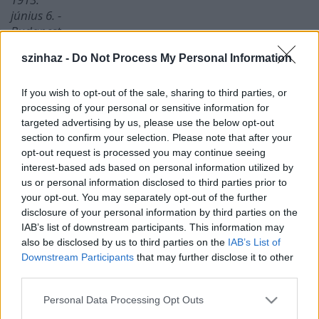
június 6. -
Budapest,
1988.
szinhaz -
Do Not Process My Personal Information
július 13.)
A "HOL VAGYTOK, TI RÉGI JÁTSZÓTÁRSAK...?" című
If you wish to opt-out of the sale, sharing to third parties, or
előadás
2007. június 1-én 20 órakor
kezdődik az
processing of your personal or sensitive information for
Uránia Nemzeti Filmszínházban
. A rendezvényen a
targeted advertising by us, please use the below opt-out
hazai színházi élet legrangosabb képviselői vesznek
section to confirm your selection. Please note that after your
opt-out request is processed you may continue seeing
részt. Elhangzanak versek, prózák, sanzonok, de a
interest-based ads based on personal information utilized by
legismertebb musicalrészletek (Yentl, Jekyll és Hyde,
us or personal information disclosed to third parties prior to
Rómeó és Júlia, Elisabeth, Nyomorultak, Jézus
your opt-out. You may separately opt-out of the further
Krisztus Szupersztár, Az Operaház Fantomja, stb.)
disclosure of your personal information by third parties on the
sem hiányoznak a műsorból.
IAB’s list of downstream participants. This information may
A gálán a
Benkő Gyula Színház
művészei és barátai
also be disclosed by us to third parties on the
IAB’s List of
lépnek fel:
Bardóczy Attila, Bíró Eszter, Csákányi
Downstream Participants
that may further disclose it to other
Eszter, Hűvösvölgyi Ildikó, Kézdy György,
third parties.
Magyar Bálint, Molnár László, Nagy Sándor,
Nádasi Veronika, Oszvald Marika, Pándy Piroska,
Please note that this website/app uses one or more Google
Personal Data Processing Opt Outs
Pálos Zsuzsa, Pápai Erika, Papadimitriu Athena,
services and may gather and store information including but