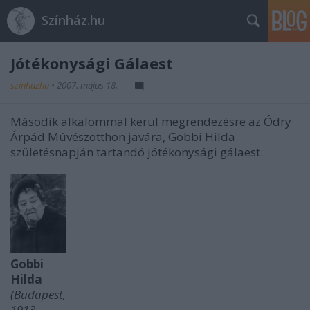
Színház.hu
Jótékonysági Gálaest
szinhazhu
•
2007. május 18.
Második alkalommal kerül megrendezésre az Ódry
Árpád Mûvészotthon javára, Gobbi Hilda
születésnapján tartandó jótékonysági gálaest.
Gobbi
Hilda
(Budapest,
1913.