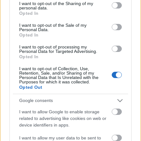
Póka Éva, Sasvári Sándor, Rékasi Károly, Tunyogi
not limited to your visit or usage behaviour. You may click to
I want to opt-out of the Sharing of my
personal data.
Bernadett, Udvarias Anna, Zubornyák Zoltán,
grant or deny consent to Google and its third-party tags to
Opted In
Bachraty Gábor, Leskó János, Dankó Zsolt,
use your data for below specified purposes in below Google
consent section.
Gerencsér Alexandra, Kecskeméti Zsuzsanna,
I want to opt-out of the Sale of my
Personal Data.
Rancz Laura, Rancz Lívia
, valamint
Szakcsi-
Opted In
Lakatos Béla
és a
Magyar Jazz Ouartett
.
Ez estet
Konrád Antal
, a Színházi Dolgozók
I want to opt-out of processing my
Szakszervezetének elnöke nyitja meg.
Personal Data for Targeted Advertising.
Opted In
A befolyt összeggel a Gobbi Hilda által alapított
Ódry Árpád Művészotthont támogatják.
I want to opt-out of Collection, Use,
Retention, Sale, and/or Sharing of my
Personal Data that Is Unrelated with the
Purposes for which it was collected.
Forrás: Benkő Gyula Színház
Opted Out
Google consents
I want to allow Google to enable storage
related to advertising like cookies on web or
device identifiers in apps.
Ajánlott bejegyzések:
I want to allow my user data to be sent to