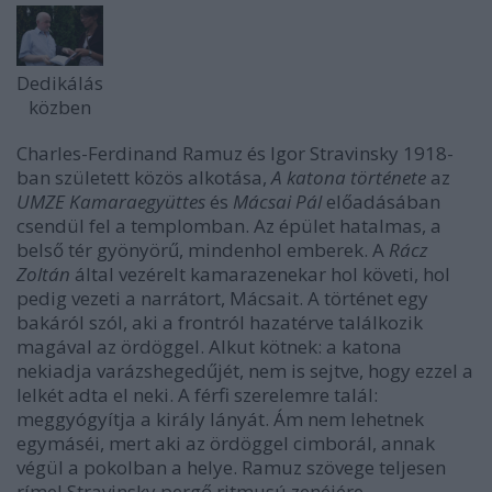
Dedikálás
közben
Charles-Ferdinand Ramuz és Igor Stravinsky 1918-
ban született közös alkotása,
A katona története
az
UMZE Kamaraegyüttes
és
Mácsai Pál
előadásában
csendül fel a templomban. Az épület hatalmas, a
belső tér gyönyörű, mindenhol emberek. A
Rácz
Zoltán
által vezérelt kamarazenekar hol követi, hol
pedig vezeti a narrátort, Mácsait. A történet egy
bakáról szól, aki a frontról hazatérve találkozik
magával az ördöggel. Alkut kötnek: a katona
nekiadja varázshegedűjét, nem is sejtve, hogy ezzel a
lelkét adta el neki. A férfi szerelemre talál:
meggyógyítja a király lányát. Ám nem lehetnek
egymáséi, mert aki az ördöggel cimborál, annak
végül a pokolban a helye. Ramuz szövege teljesen
rímel Stravinsky pergő ritmusú zenéjére.