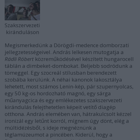
Szakszervezeti
kiránduláson
Megismerkedünk a Dörögdi-medence domborzati
jellegzetességeivel. András lelkesen mutogatja a
Rádli Róbert
közreműködésével készített hungarocell
táblán a dimbeket-dombokat. Beljebb sodródunk a
tömeggel. Egy szocreál stílusban berendezett
szobába kerülünk. A néhai kanonok lakosztálya
lehetett, most számos Lenin-kép, pár szupernyolcas,
egy 50 kg-os hordozható magnó, egy sárga
műanyagcica és egy emlékezetes szakszervezeti
kirándulás felejthetetlen képeit vetítő diagép
otthona. András elemében van, hátrakulcsolt kézzel
ironizál egy letűnt korról, mígnem úgy dönt, elég a
múltidézésből, s ideje megnéznünk a
téglamúzeumot a pincében. Kiderül, hogy a