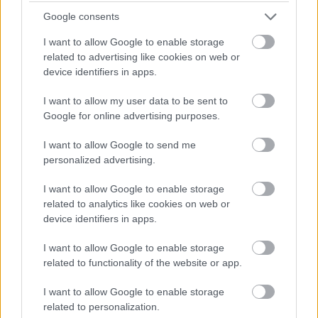
küzdeni kell, néhányan el is rohannak ellenőrizni a
sátrat, bekapkodni néhány kint felejtett törölközőt.
Google consents
Ennek ellenére jó hangulatban telik a délután, az eső
I want to allow Google to enable storage
lassan eláll, mehetünk tovább.
related to advertising like cookies on web or
device identifiers in apps.
I want to allow my user data to be sent to
Saját
Google for online advertising purposes.
kézzel
I want to allow Google to send me
Az
Evangélikus Udvar
ban kézműves foglalkozást
personalized advertising.
tartanak, textilfestés a mai program. Ha már
Lackfi
János
sal nem írhatok közösen verset, úgy döntök,
I want to allow Google to enable storage
hogy készítek egy kis szütyőt magamnak - tegnap
related to analytics like cookies on web or
úgyis elszakadt az övtáskám. A festék lassan szárad,
device identifiers in apps.
de mennünk kell. Kiderült ugyanis, hogy ma délután
Háy János
vendége Pulán
Nádasdy Ádám
, akinek
I want to allow Google to enable storage
kötete velem utazott a Völgybe. Jó lenne
related to functionality of the website or app.
meghallgatni, miről beszélgetnek, s talán
dedikáltatom is a könyvet.
I want to allow Google to enable storage
Sikerül ügyesen stoppot fognunk, így fél hatra éppen
related to personalization.