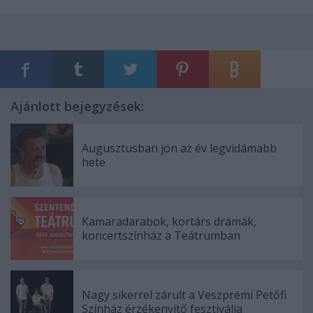
Ajánlott bejegyzések:
Augusztusban jön az év legvidámabb
hete
Kamaradarabok, kortárs drámák,
koncertszínház a Teátrumban
Nagy sikerrel zárult a Veszprémi Petőfi
Színház érzékenyítő fesztiválja