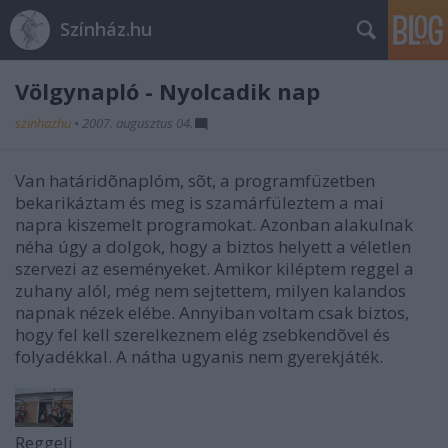
Színház.hu
Völgynapló - Nyolcadik nap
szinhazhu
•
2007. augusztus 04.
Van határidõnaplóm, sõt, a programfüzetben
bekarikáztam és meg is szamárfüleztem a mai
napra kiszemelt programokat. Azonban alakulnak
néha úgy a dolgok, hogy a biztos helyett a véletlen
szervezi az eseményeket. Amikor kiléptem reggel a
zuhany alól, még nem sejtettem, milyen kalandos
napnak nézek elébe. Annyiban voltam csak biztos,
hogy fel kell szerelkeznem elég zsebkendõvel és
folyadékkal. A nátha ugyanis nem gyerekjáték.
Reggeli