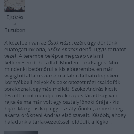
Ejtőzés
a
Tütüben
A közelben van az
Ősök Háza
, ezért úgy döntünk,
ellátogatunk oda,
Szőke András
déltől úgyis tárlatot
vezet. A terembe belépve megcsap valami
kellemesen dohos illat. Minden barátságos. Mire
mindenki betömörül a kis előterembe, én már
végigfuttattam szemem a falon látható képeken:
környékbeli helyek és bekeretezett régi családfák
sorakoznak egymás mellett. Szőke András kicsit
feszült, mint mondja, nyolcnapos fáradtság van
rajta és ma már volt egy osztályfőnöki órája - kis
híján Margó is kap egy osztályfőnökit, amiért meg
akarta örökíteni András első szavait. Később, ahogy
haladunk a tárlatvezetéssel, oldódik a légkör.