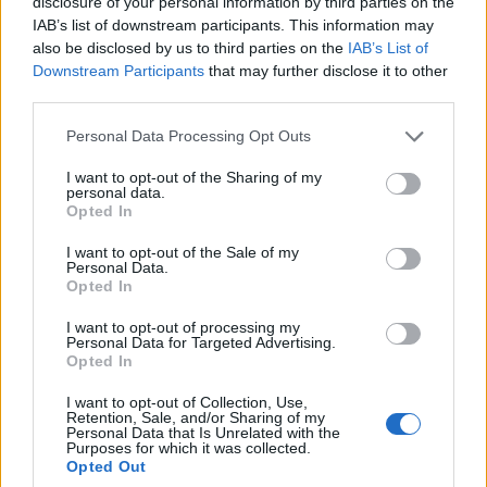
disclosure of your personal information by third parties on the
megoldódott: szerény hozzájárulás
IAB’s list of downstream participants. This information may
ellenében bármelyiket megkóstolhatjuk. A
also be disclosed by us to third parties on the
IAB’s List of
"vadkörtés sárkányragu" fantázianevet viselő remek
Downstream Participants
that may further disclose it to other
mellett döntünk. Kezd beborulni, s amúgy is ideje
third parties.
elindulnunk Kapolcsra. Ott nyílt ki a programfüzet.
Please note that this website/app uses one or more Google
Personal Data Processing Opt Outs
services and may gather and store information including but
not limited to your visit or usage behaviour. You may click to
I want to opt-out of the Sharing of my
personal data.
Kitérő
grant or deny consent to Google and its third-party tags to
Opted In
use your data for below specified purposes in below Google
a
consent section.
Pokol-
I want to opt-out of the Sale of my
Personal Data.
likban
Opted In
Mire átérünk, elered az eső, s pár ismerős
I want to opt-out of processing my
invitálására beszaladunk a Pokol-likba megvárni,
Personal Data for Targeted Advertising.
Opted In
hogy elcsendesedjen. Fiatal színészpalántákkal
ismerkedem össze, akik József Attila-verseket
I want to opt-out of Collection, Use,
szavalnak és tábori élményeiket mesélik. Egyre több
Retention, Sale, and/or Sharing of my
Personal Data that Is Unrelated with the
az ember. Sajátos szabadságdzsungel ez, mondja
Purposes for which it was collected.
valaki, dzsungelharcosokkal. Igen, az elemekkel
Opted Out