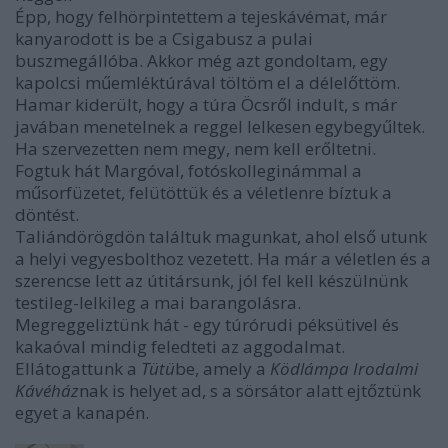
Épp, hogy felhörpintettem a tejeskávémat, már
kanyarodott is be a Csigabusz a pulai
buszmegállóba. Akkor még azt gondoltam, egy
kapolcsi műemléktúrával töltöm el a délelőttöm.
Hamar kiderült, hogy a túra Öcsről indult, s már
javában menetelnek a reggel lelkesen egybegyűltek.
Ha szervezetten nem megy, nem kell erőltetni.
Fogtuk hát Margóval, fotóskolleginámmal a
műsorfüzetet, felütöttük és a véletlenre bíztuk a
döntést.
Taliándörögdön találtuk magunkat, ahol első utunk
a helyi vegyesbolthoz vezetett. Ha már a véletlen és a
szerencse lett az útitársunk, jól fel kell készülnünk
testileg-lelkileg a mai barangolásra.
Megreggeliztünk hát - egy túrórudi péksütivel és
kakaóval mindig feledteti az aggodalmat.
Ellátogattunk a
Tütü
be, amely a
Ködlámpa Irodalmi
Kávéház
nak is helyet ad, s a sörsátor alatt ejtőztünk
egyet a kanapén.