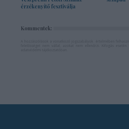
érzékenyítő fesztiválja
Kommentek:
A hozzászólások a
vonatkozó jogszabályok
értelmében felhaszná
felelősséget nem vállal, azokat nem ellenőrzi. Kifogás eseté
adatvédelmi tájékoztatóban
.