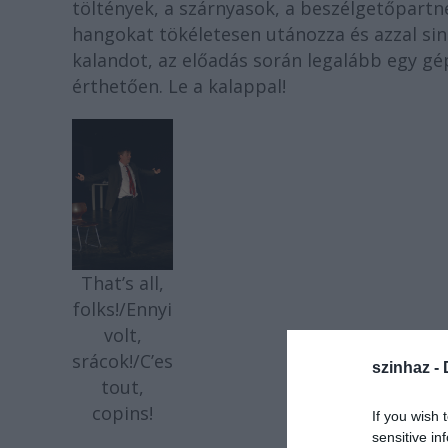
töltények, a szárnyasok, a beszélgetőpartne
hangokat tökéletesen utánozza és azzal sin
kalandot, az előadás során legalább egy gé
érthetően. Le a kalappal!
That’s all,
folks!/Ennyi
volt,
srácok!/C’es
szinhaz -
tout,
copins!
If you wish 
sensitive in