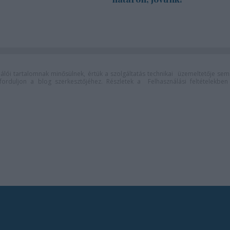
lói tartalomnak minősülnek, értük a
szolgáltatás technikai
üzemeltetője sem
n forduljon a blog szerkesztőjéhez. Részletek a
Felhasználási feltételekben