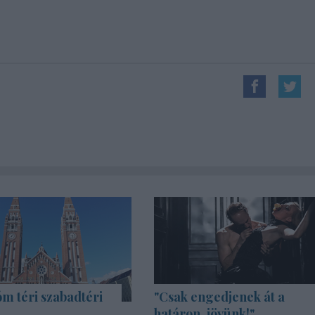
m téri szabadtéri
"Csak engedjenek át a
határon, jövünk!"