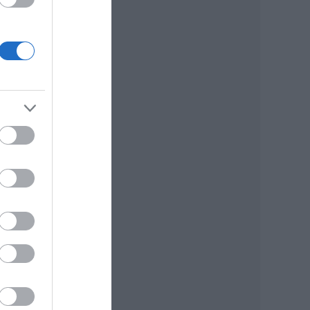
ik
va.
ik
k 2
oz,
i
r,
or és