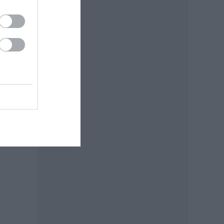
mber
ozott