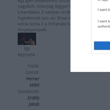
egy gyermekjátékbolt között. Az ’I Want To Have S
nagyított, műanyag léggyel illusztrálta, míg zene
I want t
a bandában, ő valóban zenével foglalkozott, míg 
foglalkozott Jazz-zel, Blues-zal, Country-val és e
I want t
volna. Azóta ő is felfújható birkákkal barátkozik, o
authenti
fényképezkedik.
Így
képzelik.
Fotók,
szerző:
Herner
Máté
Szerkesztő:
Erdély
Jakab