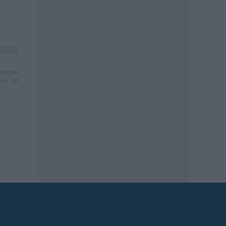
milyen
és az