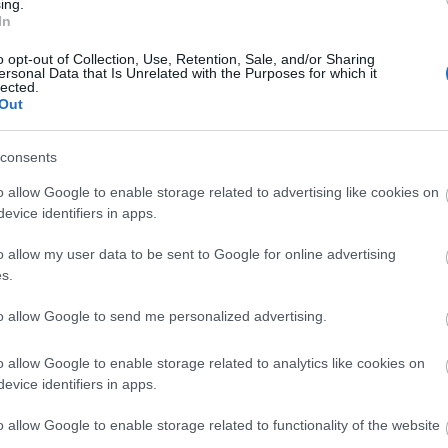
att, ami nem csak azért volt rossz döntés, mert ennek a
ing.
In
ndázott teniszmeccsről, a második egy boxmeccsről, a harmad
o opt-out of Collection, Use, Retention, Sale, and/or Sharing
olt, tehát egy szó sem esett, a búúúút és az !Olé!-t leszámít
ersonal Data that Is Unrelated with the Purposes for which it
lected.
 már nem annyira, de még voltak benne jó ötletek, a harmad
Out
nem folytatódott, de valódi véleményt igazán nem alkothato
consents
o allow Google to enable storage related to advertising like cookies on
evice identifiers in apps.
o allow my user data to be sent to Google for online advertising
s.
lsó három számára értem vissza, ez is elég volt azonban ahh
to allow Google to send me personalized advertising.
ondoni Soho-ban található bordélyház fölött nőtt fel, száma
o allow Google to enable storage related to analytics like cookies on
k és vendégeik életét. Adrian Huge, a dobos állítólag egysze
evice identifiers in apps.
zökön játszani igazi dobok helyett; ezzel tudtak szolgálni a
uk, dobfelszerelése azóta átmenetet képez egy modern szob
o allow Google to enable storage related to functionality of the website