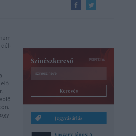
z nem
 dél-
Színészkereső
a
elő.
r.
Keresés
eplő
ton.
hogy
Jegyvásárlás
,
Vaszary János: A