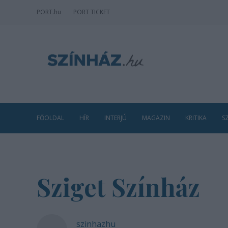
PORT
.hu
PORT TICKET
FŐOLDAL
HÍR
INTERJÚ
MAGAZIN
KRITIKA
S
Sziget Színház
szinhazhu