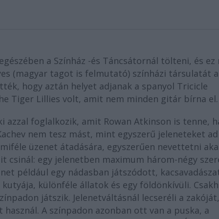
 egészében a Színház -és Táncsátornál tölteni, és e
es (magyar tagot is felmutató) színházi társulatát a
tték, hogy aztán helyet adjanak a spanyol Tricicle
 Tiger Lillies volt, amit nem minden gitár bírna el.
ki azzal foglalkozik, amit Rowan Atkinson is tenne, h
. Kachev nem tesz mást, mint egyszerű jeleneteket ad 
miféle üzenet átadására, egyszerűen nevettetni aka
mit csinál: egy jelenetben maximum három-négy szer
elenet például egy nádasban játszódott, kacsavadásza
utyája, különféle állatok és egy földönkívüli. Csak
ínpadon játszik. Jelenetváltásnál lecseréli a zakóját
t használ. A színpadon azonban ott van a puska, a