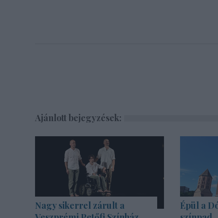
Ajánlott bejegyzések:
Nagy sikerrel zárult a
Épül a Dó
Veszprémi Petőfi Színház
színpad