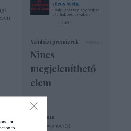
vörös bestia
ági
Pikali Gerda talpig vörösben,
a férfiak pedig nyakig a
esen
pácban - az Újszínházban!
hirdetés
Színházi premierek
Nincs
megjeleníthető
elem
Archívum
sonal or
2020 november
(
2
)
ection to