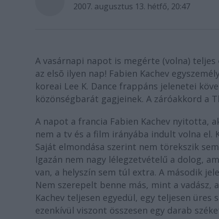
2007. augusztus 13. hétfő, 20:47
A vasárnapi napot is megérte (volna) teljes
az elsõ ilyen nap! Fabien Kachev egyszemély
koreai Lee K. Dance frappáns jelenetei köve
közönségbarát gagjeinek. A záróakkord a The
A napot a francia Fabien Kachev nyitotta, a
nem a tv és a film irányába indult volna el
Saját elmondása szerint nem törekszik sem
Igazán nem nagy lélegzetvételű a dolog, a
van, a helyszín sem túl extra. A második j
Nem szerepelt benne más, mint a vadász, a k
Kachev teljesen egyedül, egy teljesen üres sz
ezenkívül viszont összesen egy darab széke