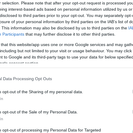
ását láthattuk, Between és Spring Dreams címmel. Témáik az
r selection. Please note that after your opt-out request is processed y
tak. Az első előadás kicsit elvontabb volt a másodiknál, de
eing interest-based ads based on personal information utilized by us or
disclosed to third parties prior to your opt-out. You may separately opt-
rűen, érthetően közelítette meg a témáját. Míg az első elő
losure of your personal information by third parties on the IAB’s list of
 két szereplő összesen egy ajtószerű fadeszkát használt. Ez 
. This information may also be disclosed by us to third parties on the
IA
szhang és a másik teljesen figyelmen kívül hagyásának jelképe
Participants
that may further disclose it to other third parties.
 ez a kreativitás tetszett a legjobban az előadásban: az
 that this website/app uses one or more Google services and may gath
sak voltak. Nem olyanok, mint mikor az ember felmászik eg
including but not limited to your visit or usage behaviour. You may click 
nt mikor a kezébe veszi a kanalat, amivel 20 éve eszi a
 to Google and its third-party tags to use your data for below specifi
ogle consent section.
k is jó.
l Data Processing Opt Outs
o opt-out of the Sharing of my personal data.
In
o opt-out of the Sale of my Personal Data.
In
árjának legjobb darabjait a Szabadtéri Színpadon. Én fél óra
to opt-out of processing my Personal Data for Targeted