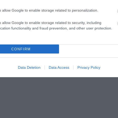
ex With Flies’ című számot például két tízszeres méretre
i szerepe nem volt. A harmadik tag, Adrian Stout a komoly e
o allow Google to enable storage related to personalization.
rá nem talált élete bandájára 1995-ben. Ahogy ők mondják,
gyéb primitív zenei formákkal, mielőtt az együtteshez csatlak
o allow Google to enable storage related to security, including
lcsó prostinak öltözik és vérző orral-vérző szájjal
cation functionality and fraud prevention, and other user protection.
CONFIRM
Data Deletion
Data Access
Privacy Policy