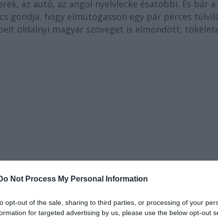
rek, az autó, az angol nyelvlecke ésatöbbi. És bár a
cs gondja, hogy elmutogasson egy pár perces túlvil
pelt oldalnyi magyar szöveget is elmondott, tökélet
Do Not Process My Personal Information
to opt-out of the sale, sharing to third parties, or processing of your per
formation for targeted advertising by us, please use the below opt-out s