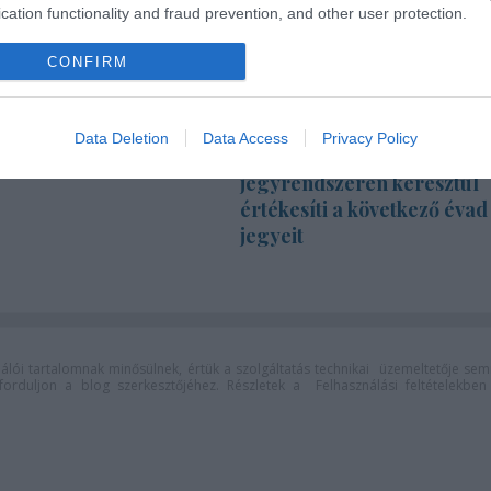
cation functionality and fraud prevention, and other user protection.
CONFIRM
Data Deletion
Data Access
Privacy Policy
m téri szabadtéri
A Centrál Színház új
jegyrendszeren keresztül
értékesíti a következő évad
jegyeit
lói tartalomnak minősülnek, értük a
szolgáltatás technikai
üzemeltetője sem
n forduljon a blog szerkesztőjéhez. Részletek a
Felhasználási feltételekben