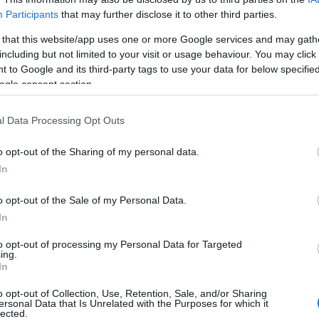
 ukrán
Valentin Silvestrov
fogadta el meghívásunkat, akine
Participants
that may further disclose it to other third parties.
, mint
Theodor W. Adorno
,
Alfred Schnittke
vagy
Arvo Pä
 that this website/app uses one or more Google services and may gath
tót a fesztivál ısbemutatókkal és több mint egy tucat
including but not limited to your visit or usage behaviour. You may click 
azenei élet
 to Google and its third-party tags to use your data for below specifi
olói szólaltatják meg hallatlanul lírai, nosztalgikus muzsikáj
ogle consent section.
 szőrıkön át visszhangozza. Így aztán a sok alkati rokonsá
ítése" szinte magától értetıdı módon merült fel.
l Data Processing Opt Outs
dult nyolc alternatív társulat meghívásával, akiknek 10-1
mediájának egy-egy általuk választott mondatára. Az
o opt-out of the Sharing of my personal data.
úgy, hogy a közönség a kertben átsétált egyik helyszínről 
In
generációjához tartozó, New Yorkban élő
Eiko & Koma
két
mozgásszínház lesz a vendégünk. Az együttes munkája a
o opt-out of the Sale of my Personal Data.
ra épül, aki napjainkban a kortárs tánc egyik igen
In
ája képviselte Svájcot a 2005-ös 51. Velencei Biennálén.
to opt-out of processing my Personal Data for Targeted
 installációját helyezi
ing.
gyar pavilon kiállítójaként szintén szerepelt a Velencei Bien
In
melynek címe: Az óra körbejár.
Schmal Károly
grafikusmővé
o opt-out of Collection, Use, Retention, Sale, and/or Sharing
, illúzió és valóság viszonyáról, a fény elbizonytalanító és
ersonal Data that Is Unrelated with the Purposes for which it
lected.