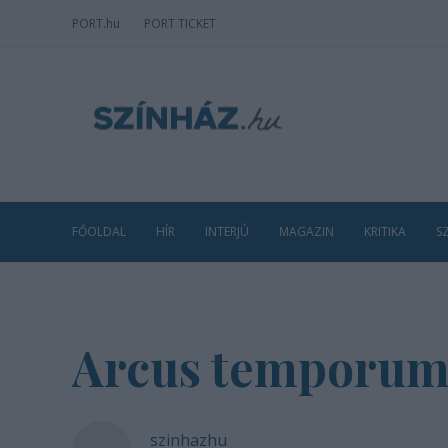
PORT
.hu
PORT TICKET
FŐOLDAL
HÍR
INTERJÚ
MAGAZIN
KRITIKA
S
Arcus temporum 
szinhazhu