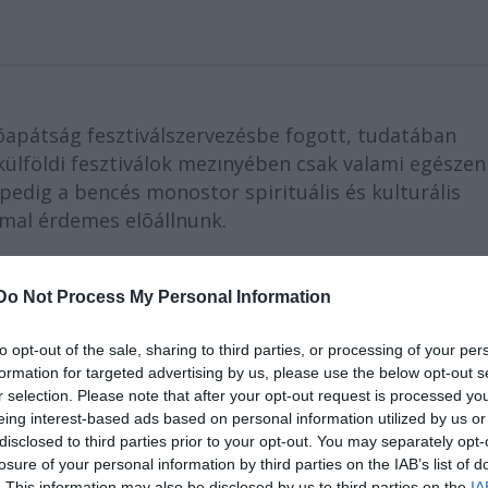
õapátság fesztiválszervezésbe fogott, tudatában
külföldi fesztiválok mezınyében csak valami egészen
edig a bencés monostor spirituális és kulturális
mmal érdemes elõállnunk.
rum") néven a Pannonhalmi Művészeti Fesztivál, amely a
eremtését tőzte ki célul - egy középkori templom és apát
Do Not Process My Personal Information
ezik, amelyek minden esetben egy kortárs és egy régi
to opt-out of the sale, sharing to third parties, or processing of your per
m napjában csak az ő műveiket halljuk. A kortárs zeneszerz
formation for targeted advertising by us, please use the below opt-out s
r selection. Please note that after your opt-out request is processed y
onistát válasszunk, aki bár a nemzetközi zenei élet
eing interest-based ads based on personal information utilized by us or
igen kevéssé ismert. Őt minden esetben arra kérjük, hogy
disclosed to third parties prior to your opt-out. You may separately opt-
losure of your personal information by third parties on the IAB’s list of
inát
, 2006-ban a szicíliai
Salvatore Sciarrinót
láttuk vendég
. This information may also be disclosed by us to third parties on the
IA