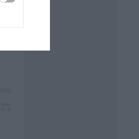
milyen
és az