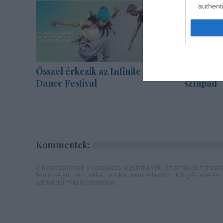
authenti
Ősszel érkezik az Infinite
Épül a Dó
Dance Festival
színpad
Kommentek:
A hozzászólások a
vonatkozó jogszabályok
értelmében felhaszná
felelősséget nem vállal, azokat nem ellenőrzi. Kifogás eseté
adatvédelmi tájékoztatóban
.