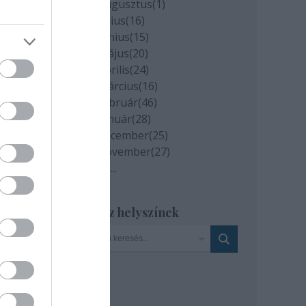
2020 augusztus
(
1
)
2020 július
(
16
)
2020 június
(
15
)
ig a
2020 május
(
20
)
2020 április
(
24
)
2020 március
(
16
)
2020 február
(
46
)
tivál
2020 január
(
28
)
2019 december
(
25
)
2019 november
(
27
)
Tovább
...
Szinház helyszínek