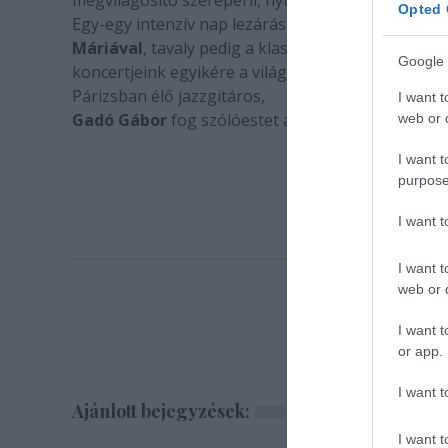
megvilágosító szerepérıl, nyugalomról és nyugtala
Opted 
Egy-egy intenzív nap lezárásához korábban a Muzsi
Máriával
, tavaly pedig a klasszikus zenét játszó 
Google 
koncertjeink egyikére a világzenét és magyar népz
Párizsban élő jazzgitáros,
I want t
Gadó Gábor
fog szólóestet adni.
web or d
I want t
purpose
I want 
I want t
web or d
I want t
or app.
I want t
Ajánlott bejegyzések:
I want t