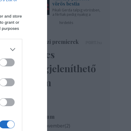
vörös bestia
k
Pikali Gerda talpig vörösben,
rt
. Az
a férfiak pedig nyakig a
er and store
pácban - az Újszínházban!
to grant or
hirdetés
ed purposes
át,
got
Színházi premierek
Nincs
0
megjeleníthető
a
elem
nálé,
Archívum
sz
2020 november
(
2
)