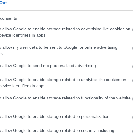
nságról kínál meditációt.
Out
kás együttest hívtuk segítségül, akik tavalyelőtt
Petrás
Akadémia kvartettel közösen is felléptek. Idén késő esti
consents
enét éneklő Lovász Irént kértük fel, a másik koncerten ped
o allow Google to enable storage related to advertising like cookies on
evice identifiers in apps.
o allow my user data to be sent to Google for online advertising
Forrás: Pannonhalmi Művészeti Fesz
s.
to allow Google to send me personalized advertising.
o allow Google to enable storage related to analytics like cookies on
evice identifiers in apps.
o allow Google to enable storage related to functionality of the website
o allow Google to enable storage related to personalization.
o allow Google to enable storage related to security, including