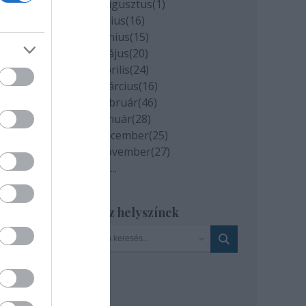
John
2020 augusztus
(
1
)
r: A
2020 július
(
16
)
; az
2020 június
(
15
)
2020 május
(
20
)
2020 április
(
24
)
 el.
2020 március
(
16
)
2020 február
(
46
)
icsid
2020 január
(
28
)
sor.
2019 december
(
25
)
2019 november
(
27
)
et.ro
Tovább
...
Szinház helyszínek