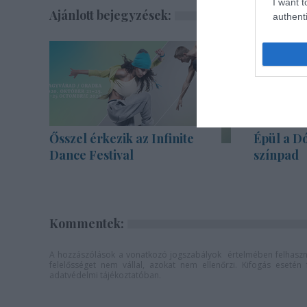
I want t
Ajánlott bejegyzések:
authenti
Ősszel érkezik az Infinite
Épül a Dó
Dance Festival
színpad
Kommentek:
A hozzászólások a
vonatkozó jogszabályok
értelmében felhaszná
felelősséget nem vállal, azokat nem ellenőrzi. Kifogás eseté
adatvédelmi tájékoztatóban
.