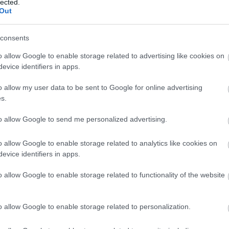
lett az elmúlt évadból hét előadás marad műsoron: 
lected.
Out
a; William Shakespeare: Lear király; Harold Pinte
iploma után; Vörösmarty Mihály: Csongor és Tünde
consents
int A pincér dalai (
Szabó Tibor
előadásában).
o allow Google to enable storage related to advertising like cookies on
k előkészítése augusztus 24-én, pénteken kezdődött
evice identifiers in apps.
örténetének fontosabb szerepeit
Váta Loránd
,
K
o allow my user data to be sent to Google for online advertising
szák, a bemutatóra várhatóan október elején kerül 
s.
Forrás: haml
to allow Google to send me personalized advertising.
o allow Google to enable storage related to analytics like cookies on
evice identifiers in apps.
o allow Google to enable storage related to functionality of the website
o allow Google to enable storage related to personalization.