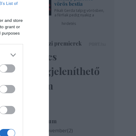
vörös bestia
B’s List of
Pikali Gerda talpig vörösben,
a férfiak pedig nyakig a
pácban - az Újszínházban!
er and store
hirdetés
to grant or
ed purposes
Színházi premierek
Nincs
megjeleníthető
elem
Archívum
2020 november
(
2
)