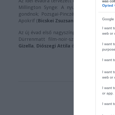
Az idei évadra tervezett új bemutatók mel
was col
Opted 
Millington Synge: A nyugati világ bajnok
gondnok; Pozsgai-Pinczés-Apostolache: D
Google 
Apokrif (
Bicskei Zsuzsanna
táncestje) valam
I want t
Az új évad első nagyszínpadi bemutatójána
web or d
Dürrenmatt film-noir-szerű gengszter-t
I want t
Gizella
,
Diószegi Attila
és
Szabó Tibor
játs
purpose
I want 
I want t
web or d
I want t
or app.
I want t