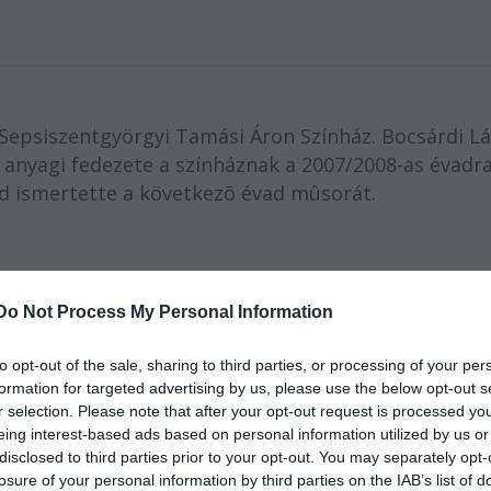
 Sepsiszentgyörgyi Tamási Áron Színház. Bocsárdi Lá
z anyagi fedezete a színháznak a 2007/2008-as évadr
d ismertette a következõ évad mûsorát.
Do Not Process My Personal Information
to opt-out of the sale, sharing to third parties, or processing of your per
formation for targeted advertising by us, please use the below opt-out s
r selection. Please note that after your opt-out request is processed y
eing interest-based ads based on personal information utilized by us or
egsége miatt az évadot
Zakariás Zalán
rendezése,
Friedric
disclosed to third parties prior to your opt-out. You may separately opt-
agyteremben.
Caragiale
Farsangjának
sepsiszentgyörgyi
losure of your personal information by third parties on the IAB’s list of