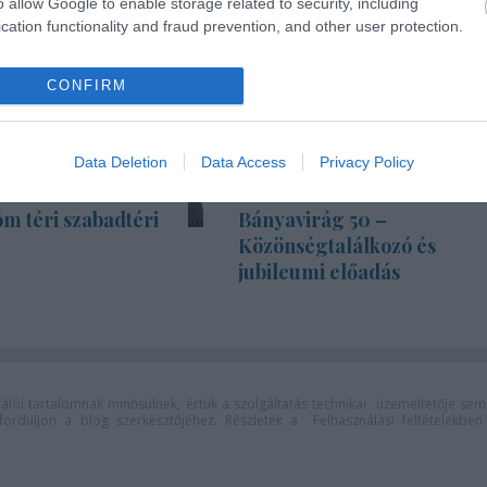
o allow Google to enable storage related to security, including
cation functionality and fraud prevention, and other user protection.
CONFIRM
Data Deletion
Data Access
Privacy Policy
m téri szabadtéri
Bányavirág 50 –
Közönségtalálkozó és
jubileumi előadás
lói tartalomnak minősülnek, értük a
szolgáltatás technikai
üzemeltetője sem
n forduljon a blog szerkesztőjéhez. Részletek a
Felhasználási feltételekben