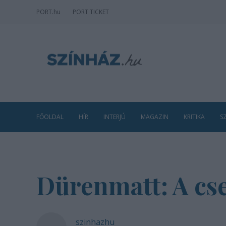
PORT
.hu
PORT TICKET
FŐOLDAL
HÍR
INTERJÚ
MAGAZIN
KRITIKA
S
Dürenmatt: A cs
szinhazhu