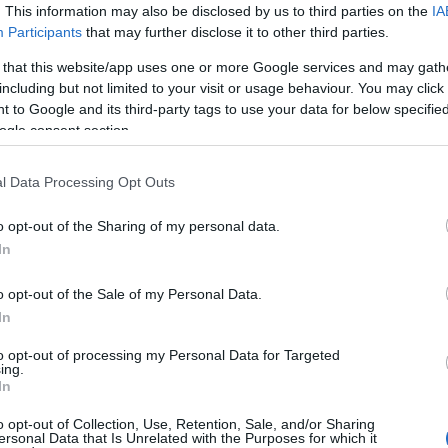
lés után, remélhetően 2008 tavaszán kerül sor.
. This information may also be disclosed by us to third parties on the
IA
Participants
that may further disclose it to other third parties.
 that this website/app uses one or more Google services and may gath
including but not limited to your visit or usage behaviour. You may click 
 to Google and its third-party tags to use your data for below specifi
Zakariás Zalán)
ogle consent section.
arabás Olga)
cago
(r. Keresztes Attila)
l Data Processing Opt Outs
u Dabija)
o opt-out of the Sharing of my personal data.
In
ercegnő
(r. Bocsárdi László)
o opt-out of the Sale of my Personal Data.
In
ában
to opt-out of processing my Personal Data for Targeted
ing.
a J. D. Salinger kisregénye alapján
In
mil Ajar Előttem az élet című kisregénye alapján
o opt-out of Collection, Use, Retention, Sale, and/or Sharing
ersonal Data that Is Unrelated with the Purposes for which it