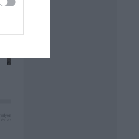
milyen
és az