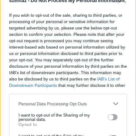
szinhaz -
Do Not Process My Personal Information
A fesztivál céljainak megfelelően a produkciónkénti
szakmai értékelést helyezzük előtérbe.
If you wish to opt-out of the sale, sharing to third parties, or
processing of your personal or sensitive information for
A bemutatandó produkciók sorrendjét sorsolással
targeted advertising by us, please use the below opt-out
döntjük el.
section to confirm your selection. Please note that after your
opt-out request is processed you may continue seeing
A fesztivál jellegből következően mindenki számára
interest-based ads based on personal information utilized by
azonos fénytechnika, és azonos időtartamú színpadi
us or personal information disclosed to third parties prior to
próbalehetőséget tudunk biztosítani. A színpad
your opt-out. You may separately opt-out of the further
mérete 8*8m.
disclosure of your personal information by third parties on the
IAB’s list of downstream participants. This information may
A fesztiválra rövid szóló- és duótánc produkciókkal
also be disclosed by us to third parties on the
IAB’s List of
lehet jelentkezni, az adatlap pontos kitöltésével, a
Downstream Participants
that may further disclose it to other
mellékletek benyújtásával, az alábbi feltételekkel:
third parties.
Please note that this website/app uses one or more Google
- A produkciónak a fesztiválra kell készülnie
Personal Data Processing Opt Outs
services and may gather and store information including but
(korábban bemutatott produkcióval nem lehet
not limited to your visit or usage behaviour. You may click to
I want to opt-out of the Sharing of my
indulni).
personal data.
grant or deny consent to Google and its third-party tags to
Opted In
use your data for below specified purposes in below Google
- A jelentkezés alsó korhatára 16 év.
consent section.