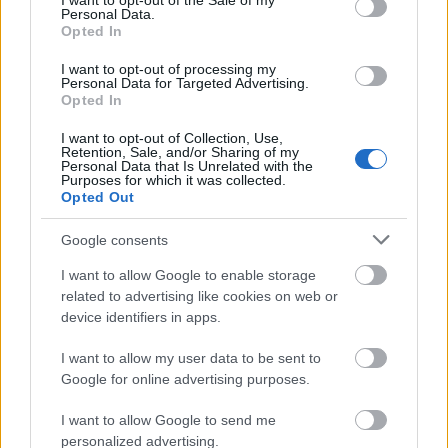
I want to opt-out of the Sale of my
Personal Data.
- A bemutatott produkció időtartama, hossza
Opted In
szólónál maximum 6 perc lehet (javasolt időkeret 4
perc), duónál maximum 9 perc lehet (javasolt
I want to opt-out of processing my
Personal Data for Targeted Advertising.
időkeret 6 perc). Az időkeret túllépése kizárást von
Opted In
maga után.
I want to opt-out of Collection, Use,
- A produkcióhoz eszközöket lehet használni, de a
Retention, Sale, and/or Sharing of my
Personal Data that Is Unrelated with the
színpadra való beállás és kiállás - a fesztivál-jelleg
Purposes for which it was collected.
miatt - összesen fél percnél többet nem vehet
Opted Out
igénybe. Nem használható olyan kellék, mely a
színpad, táncpadló sérülését okozhatja, vagy azt
Google consents
beszennyezheti (víz, gyertya, festék stb.).
I want to allow Google to enable storage
related to advertising like cookies on web or
- Egy előadó / koreográfus maximum egy duóval és
device identifiers in apps.
egy szólóval indulhat a fesztiválon.
I want to allow my user data to be sent to
A beküldött adatokon változtatni nem lehet.
Google for online advertising purposes.
I want to allow Google to send me
Jelentkezési határidő: 2007. október 15.
personalized advertising.