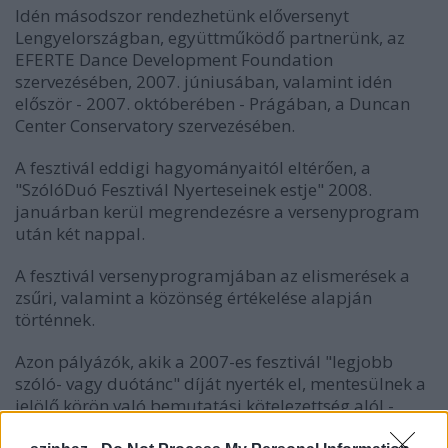
Idén másodszor rendezhetünk előversenyt
Lengyelországban, együttműködő partnerünk, az
EFERTE Dance Development Foundation
szervezésében, 2007. júniusában, valamint idén
először - 2007. októberében - Prágában, a Duncan
Center Conservatory szervezésében.
A fesztivál eddigi hagyományaitól eltérően, a
"SzólóDuó Fesztivál Nyerteseinek estje" 2008.
januárban kerül megrendezésre a versenyprogram
után két nappal.
A fesztivál versenyprogramjában az elismerések a
zsűri, valamint a közönség értékelése alapján
történnek.
Azon pályázók, akik a 2007-es fesztivál "legjobb
szóló- vagy duótánc" díját nyerték el, mentesülnek a
jelölő körön való bemutatási kötelezettség alól -
bekerülnek a versenyprogramba.