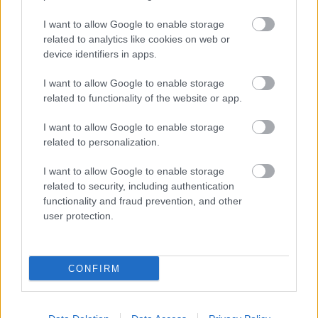
Regisztrációs díj: 3000.- Forint /pályázat
I want to allow Google to enable storage
related to analytics like cookies on web or
Cím: Orkesztika Alapítvány Titkársága, 1077
device identifiers in apps.
Budapest, Rottenbiller 31., vagy
info@mozdulatmuveszet.hu
I want to allow Google to enable storage
related to functionality of the website or app.
Amennyiben a jelentkezés e-mailen érkezik be,
kérjük az eredeti aláírt adatlapot postázni
I want to allow Google to enable storage
számunkra.
related to personalization.
További információ kérhető Tariska Andreától: 06-
I want to allow Google to enable storage
20-3617821 vagy Deutsch-Für Ágnes Saroltától: 06-
related to security, including authentication
20-5323-907.
functionality and fraud prevention, and other
user protection.
Az adatlap letölthető a Mozdulatművészeti Stúdió
honlapjáról, vagy beszerezhető személyesen az
alábbi helyszínen: Mozdulatművészeti Stúdió (1077
CONFIRM
Budapest, Rottenbiller u. 31., tel / fax: 06-1-321-
9745),