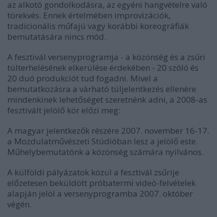
az alkotó gondolkodásra, az egyéni hangvételre való
törekvés. Ennek értelmében improvizációk,
tradicionális műfajú vagy korábbi koreográfiák
bemutatására nincs mód.
A fesztivál versenyprogramja - a közönség és a zsűri
túlterhelésének elkerülése érdekében - 20 szóló és
20 duó produkciót tud fogadni. Mivel a
bemutatkozásra a várható túljelentkezés ellenére
mindenkinek lehetőséget szeretnénk adni, a 2008-as
fesztivált jelölő kör előzi meg:
A magyar jelentkezők részére 2007. november 16-17.
a Mozdulatművészeti Stúdióban lesz a jelölő este.
Műhelybemutatónk a közönség számára nyilvános.
A külföldi pályázatok közül a fesztivál zsűrije
előzetesen beküldött próbatermi videó-felvételek
alapján jelöl a versenyprogramba 2007. október
végén.