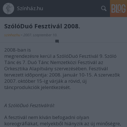
Színház.hu
SzólóDuó Fesztivál 2008.
szinhazhu
•
2007. szeptember 10.
2008-ban is
megrendezésre kerül a SzólóDuó Fesztivál 9. Szóló
Tánc és 7. Duó Tánc Nemzetközi Fesztivál az
Orkesztika Alapítvány szervezésében. Fesztivál
tervezett idõpontja: 2008. január 10-15. A szervezõk
2007. október 15-ig várják a rövid, új
táncprodukciók jelentkezését.
A SzólóDuó Fesztiválról:
A fesztivál nem kíván befogadni olyan
koreográfiákat, melyekből hiányzik az új minőségre,