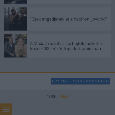
"Csak engedjenek át a határon, jövünk!"
A Madách Színház zárt ajtók mellett is
közel 6000 nézőt fogadott júniusban
SÜTI BEÁLLÍTÁSOK MÓDOSÍTÁSA
mobil
|
teljes