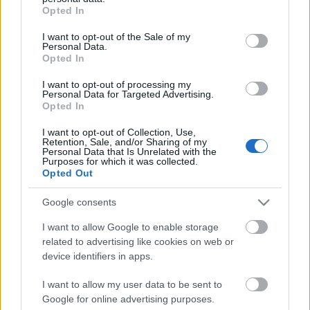
Monarchia bukásával egy egész világrend foszlott
grant or deny consent to Google and its third-party tags to
Opted In
semmivé, ahogy Karl Kraus
use your data for below specified purposes in below Google
írja drámája címlapjára: Az emberiség végnapjai
consent section.
I want to opt-out of the Sale of my
következnek.
Personal Data.
Opted In
I want to opt-out of processing my
További előadások:
Personal Data for Targeted Advertising.
2007. október 21. (vasárnap), október 27. (szombat)
Opted In
15.00 óra
I want to opt-out of Collection, Use,
Ódry Színpad
Retention, Sale, and/or Sharing of my
Personal Data that Is Unrelated with the
Purposes for which it was collected.
Opted Out
Google consents
I want to allow Google to enable storage
related to advertising like cookies on web or
Ajánlott bejegyzések:
device identifiers in apps.
I want to allow my user data to be sent to
Akárki a Dóm téren
Google for online advertising purposes.