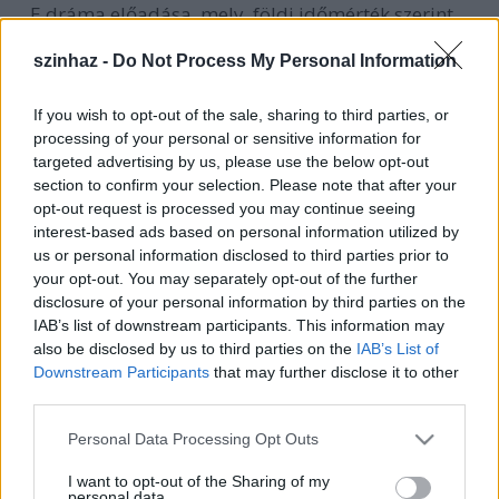
E dráma előadása, mely földi időmérték szerint
körülbelül tíz estét
venne igénybe, eleve csak egy Mars-béli színházban
szinhaz -
Do Not Process My Personal Information
elképzelhető. Evilági
színházlátogatók nem bírnák elviselni /Karl Kraus/
If you wish to opt-out of the sale, sharing to third parties, or
processing of your personal or sensitive information for
Zsámbéki Gábor és Zsótér Sándor IV. éves, végzős
targeted advertising by us, please use the below opt-out
hallgatóival fizikai
section to confirm your selection. Please note that after your
színházat rendez Horváth Csaba Karl Kraus Az
opt-out request is processed you may continue seeing
emberiség végnapjai c. műve
interest-based ads based on personal information utilized by
alapján. A színművészeti egyetemisták előadása a
us or personal information disclosed to third parties prior to
test és mozdulatok
your opt-out. You may separately opt-out of the further
disclosure of your personal information by third parties on the
játékával ábrázolják Kraus monumentális drámáját.
IAB’s list of downstream participants. This information may
also be disclosed by us to third parties on the
IAB’s List of
Karl Kraus Az emberiség végnapjai (1919) c. regénye
Downstream Participants
that may further disclose it to other
az I. Világháború
third parties.
(mint minden háború) ésszerűtlen gyötrelmeiről,
kilátástalanságáról szól.
Please note that this website/app uses one or more Google
Personal Data Processing Opt Outs
Az emberről, aki bármelyik pillanatban gyilkoló
services and may gather and store information including but
géppé változtatható. A
not limited to your visit or usage behaviour. You may click to
I want to opt-out of the Sharing of my
personal data.