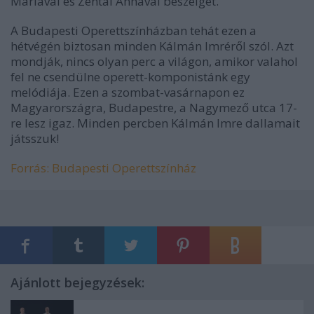
Máriával és Zentai Annával beszélget.
A Budapesti Operettszínházban tehát ezen a
hétvégén biztosan minden Kálmán Imréről szól. Azt
mondják, nincs olyan perc a világon, amikor valahol
fel ne csendülne operett-komponistánk egy
melódiája. Ezen a szombat-vasárnapon ez
Magyarországra, Budapestre, a Nagymező utca 17-
re lesz igaz. Minden percben Kálmán Imre dallamait
játsszuk!
Forrás: Budapesti Operettszínház
Ajánlott bejegyzések: