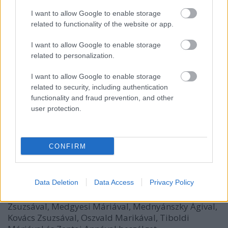
díjat is átnyújta, s kiderül az is, ki kapja az
I want to allow Google to enable storage
elismerést életművéért.
related to functionality of the website or app.
Érdemes lesz tehát jönni a Budapesti
I want to allow Google to enable storage
Operettszínházba, hiszen valóban nemzetközi
related to personalization.
sztárgálát láthat a közönség - ezúttal ráadásul nem
csak egyszer, hiszen vasárnap délután és este is
I want to allow Google to enable storage
megismételjük ünnepi műsorunkat.
related to security, including authentication
functionality and fraud prevention, and other
Október 21-én délelőtt egyébként még két
user protection.
programmal készültünk a jubileumra. Délelőtt
tízkor magyar és külföldi színházigazgatók,
producerek beszélgetnek arról, milyen is az
CONFIRM
operettjátszás a XXI. században (belépés csak
meghívóval). Egy órával később pedig színházunk
legendás primadonnái és szubrettjei emlékeznek
Csillártermünkben legendás Kálmán-szerepeikre.
Data Deletion
Data Access
Privacy Policy
Kállai István Domonkos Zsuzsával, Lehoczky
Zsuzsával, Medgyesi Máriával, Mednyánszky Ágival,
Kovács Zsuzsával, Oszvald Marikával, Tiboldi