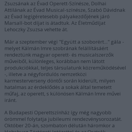
Zsuzsának az Évad Operett-Színésze, Dolhai
Attilának az Évad Musical-színésze, Szabó Dávidnak
az Évad legígéretesebb pályakezdőjének járó
Marsall-bot díjat is átadtuk. Az Életműdíjat
Lehoczky Zsuzsa vehette át.
Már a szeptember végi "Együtt a szoborért..." gála -
melyet Kálmán Imre szobrának felállításáért
rendeztünk magyar operett- és musicalszerzők
műveiből, különleges, korábban nem látott
produkciókkal, teljes társulatunk közreműködésével
-, illetve a négyfordulós nemzetközi
karmesterverseny döntői során kiderült, milyen
hatalmas az érdeklődés a sokak által temetett
műfaj, az operett, s különösen Kálmán Imre művei
iránt.
A Budapesti Operettszínház így még nagyobb
örömmel folytatja jubileumi rendezvénysorozatát.
Október 20-án, szombaton délután háromkor a
Habsburg Történeti Intézettel és az Osztrák