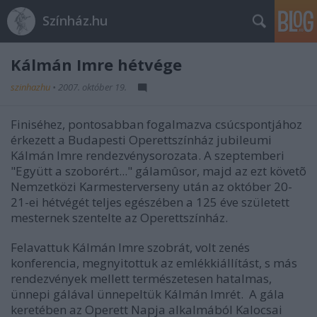
Színház.hu
Kálmán Imre hétvége
szinhazhu
•
2007. október 19.
Finiséhez, pontosabban fogalmazva csúcspontjához
érkezett a Budapesti Operettszínház jubileumi
Kálmán Imre rendezvénysorozata. A szeptemberi
"Együtt a szoborért..." gálamûsor, majd az ezt követõ
Nemzetközi Karmesterverseny után az október 20-
21-ei hétvégét teljes egészében a 125 éve született
mesternek szentelte az Operettszínház.
Felavattuk Kálmán Imre szobrát, volt zenés
konferencia, megnyitottuk az emlékkiállítást, s más
rendezvények mellett természetesen hatalmas,
ünnepi gálával ünnepeltük Kálmán Imrét. A gála
keretében az Operett Napja alkalmából Kalocsai