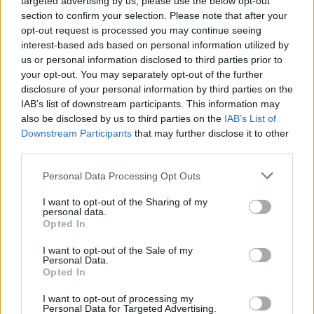
targeted advertising by us, please use the below opt-out
előtt Kálmán Imre szobrát. Veres Gábor alkotása egy
section to confirm your selection. Please note that after your
padon ülve, teátrumunk felé fordulva, békésen
opt-out request is processed you may continue seeing
szivarozva ábrázolja a komponistát. Az alkotás a
interest-based ads based on personal information utilized by
zenés színházat, s különösen az operettet szerető
us or personal information disclosed to third parties prior to
közönség, magánemberek és cégek adakozásából
your opt-out. You may separately opt-out of the further
jött létre, a Pesti Broadway Alapítvány
disclosure of your personal information by third parties on the
közreműködésével. Az ötlet egyébként, hogy végre
IAB’s list of downstream participants. This information may
Budapesten is legyen szobra Kálmán Imrének, az
also be disclosed by us to third parties on the
IAB’s List of
Operett direktorától, Kerényi Miklós Gábortól
Downstream Participants
that may further disclose it to other
származik, akinek - figyelem - prágai
third parties.
Csárdáskirálynő rendezése során jutott mindez
Please note that this website/app uses one or more Google
eszébe!
Personal Data Processing Opt Outs
services and may gather and store information including but
not limited to your visit or usage behaviour. You may click to
I want to opt-out of the Sharing of my
A szoboravató ünnepség után Színházunkban
personal data.
grant or deny consent to Google and its third-party tags to
nagyszabású gálát rendezünk magyar és
Opted In
use your data for below specified purposes in below Google
nemzetközi sztárvendégekkel. Ünnepi előadásunkon
consent section.
a zeneszerző népszerű és kevésbé ismert dallamai
I want to opt-out of the Sale of my
Personal Data.
csendülnek fel, gyakran, illetve ritkábban játszott
Opted In
operettjeiből egyaránt. Hallható lesz természetesen
részlet a Csárdáskirálynőből, a Marica grófnőből, A
I want to opt-out of processing my
Personal Data for Targeted Advertising.
cirkuszhercegnőből, s A montmartre-i ibolyából, de