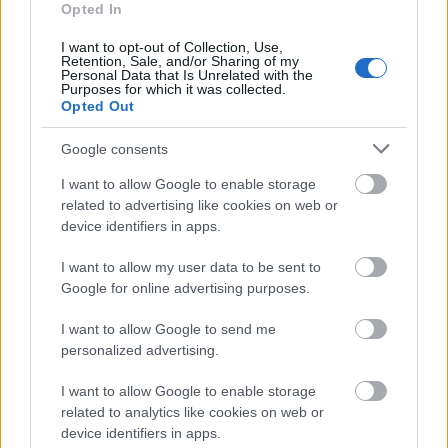
Opted In
Az ördöglovasból, A csikágói hercegnőből, A
cigányprímásból, a Zsuzsi kisasszonyból és A
I want to opt-out of Collection, Use,
Retention, Sale, and/or Sharing of my
bajadérból is felcsendülnek melódiák. Méghozzá
Personal Data that Is Unrelated with the
nem csak a már megszokott nyelveken, magyarul
Purposes for which it was collected.
vagy németül. Hiszen színházunk ismert művészei
Opted Out
mellett fellépnek a bécsi Volksoper, a prágai Karlín
Google consents
Színház, a szentpétervári Zenés Komédia Színház
neves énekesei is. Itt lesz, s énekel nekünk
I want to allow Google to enable storage
Szentpétervárról Karina Csepurnova, Alexander
related to advertising like cookies on web or
Trofimov, Olga Lozovaja és Ivan Koritov, Prágából
device identifiers in apps.
Pavla Břínková, Aleš Briscein és Jan Ježek, valamint
az osztrák fővárosból Marko Kathol. Az esten
I want to allow my user data to be sent to
bemutatkoznak és dirigálnak a nemzetközi
Google for online advertising purposes.
karmesterverseny nyertesei is. A Magyar Operett
Napja alkalmából beszédet mond Schneider Márta,
I want to allow Google to send me
az Oktatási és Kulturális Minisztérium
personalized advertising.
szakállamtitkára, valamint ebből az alkalomból az
I want to allow Google to enable storage
Év Operett- és Musicalszínészének adja át a díjakat
related to analytics like cookies on web or
Horváth Csaba, főpolgármester-helyettes, aki a
device identifiers in apps.
legígéretesebb fiatal tehetségnek járó Marsallbot-