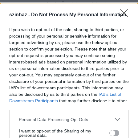
nagyon-nagyon távol, sőt, ateista módon is
viszonyultam hozzá. Őt szeretném valamilyen
szinhaz -
Do Not Process My Personal Information
szinten megfogalmazni, és hogyha ez sikerül, akkor
nagyon boldog leszek." - vallja a színésznő.
If you wish to opt-out of the sale, sharing to third parties, or
processing of your personal or sensitive information for
Visky András
író, dramaturg, a kortárs erdélyi
targeted advertising by us, please use the below opt-out
irodalom meghatározó alakja. Jelenleg a kolozsvári
section to confirm your selection. Please note that after your
Bábes-Bolyai Tudományegyetem Televízió és
opt-out request is processed you may continue seeing
Színházművészeti Karának docense, a Koinónia
interest-based ads based on personal information utilized by
Könyvkiadó igazgatója és a Kolozsvári Állami
us or personal information disclosed to third parties prior to
Magyar Színház dramaturgja. 1991 óta számos
your opt-out. You may separately opt-out of the further
ösztöndíj és alkotói díj nyertese, drámáit hazai és
disclosure of your personal information by third parties on the
külföldi színházak is játsszák. A Júlia című
IAB’s list of downstream participants. This information may
monodrámája 2003-ban jelent meg nyomtatásban,
also be disclosed by us to third parties on the
IAB’s List of
azóta több színházban bemutatták, színre került
Downstream Participants
that may further disclose it to other
román és angol nyelven is, sikerrel játszották
third parties.
Nyugat-Európa és Amerika nagyvárosaiban.
Please note that this website/app uses one or more Google
Personal Data Processing Opt Outs
A Júlia című monodrámában
Visky András
services and may gather and store information including but
not limited to your visit or usage behaviour. You may click to
I want to opt-out of the Sharing of my
édesanyja élettörténetét dolgozza fel. A darab a
personal data.
grant or deny consent to Google and its third-party tags to