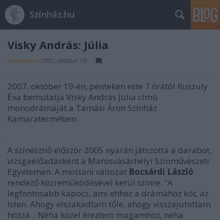
Színház.hu
Visky András: Júlia
szinhazhu
•
2007. október 19.
2007. október 19-én, pénteken este 7 órától Ruszuly
Éva bemutatja Visky András Júlia címû
monodrámáját a Tamási Áron Színház
Kamaratermében.
A színésznő először 2005 nyarán játszotta a darabot,
vizsgaelőadásként a Marosvásárhelyi Színművészeti
Egyetemen. A mostani változat
Bocsárdi László
rendező közreműködésével kerül színre. "A
legfontosabb kapocs, ami ehhez a drámához köt, az
Isten. Ahogy elszakadtam tőle, ahogy visszajutottam
hozzá... Néha közel éreztem magamhoz, néha