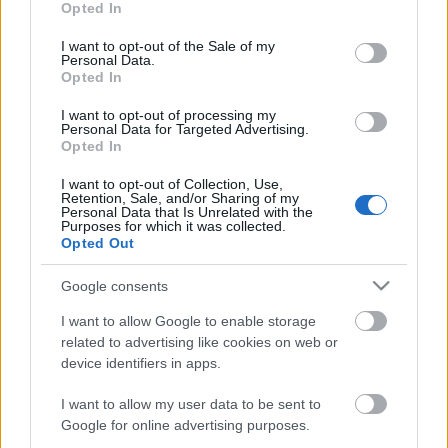
túlélés, az elvehetetlen belső szabadság drámája,
Opted In
use your data for below specified purposes in below Google
melyben az erdélyi magyarság közelmúltjának
consent section.
néhány rettenetes állomása elevenedik fel. Júlia egy
I want to opt-out of the Sale of my
Personal Data.
hétgyermekes anya, akinek férjét az ’56-os
Opted In
forradalom után meghatározatlan okok miatt
huszonkét év fogságra ítélik, őt magát pedig
I want to opt-out of processing my
Personal Data for Targeted Advertising.
gyermekeivel együtt kitelepítik a Duna-deltába.
Opted In
Forrás: Sepsiszentgyörgyi Tamási Áron Színház
I want to opt-out of Collection, Use,
Retention, Sale, and/or Sharing of my
Personal Data that Is Unrelated with the
Purposes for which it was collected.
Opted Out
Google consents
I want to allow Google to enable storage
Ajánlott bejegyzések:
related to advertising like cookies on web or
device identifiers in apps.
I want to allow my user data to be sent to
Meghalt Böröndi Tamás
Google for online advertising purposes.