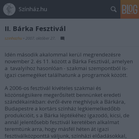
Színház.hu
II. Bárka Fesztivál
szinhazhu
•
2007. október 27.
Idén második akalommal kerül megrendezésre
november 2. és 11. között a Bárka Fesztivál, amelyen
a tavalyihoz hasonlóan - szakmai szempontból is-
igazi csemegéket találhatunk a programok között.
A 2006-os fesztivál kivételes szakmai és
közönségsikere megerősített bennünket eredeti
szándékainkban: évről-évre meghívjuk a Bárkára,
Budapestre a kortárs színház legkiemelkedőbb
produkcióit, s a Bárka léptékéhez igazodó, kicsi, de
annál jelentősebb fesztivál keretében alkalmat
teremtünk arra, hogy másfél héten át igazi
fesztiválközponttá váljunk, színházi előadásokkal,