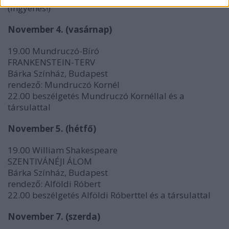
(ingyenes!)
November 4. (vasárnap)
19.00 Mundruczó-Bíró
FRANKENSTEIN-TERV
Bárka Színház, Budapest
rendező: Mundruczó Kornél
22.00 beszélgetés Mundruczó Kornéllal és a
társulattal
November 5. (hétfő)
19.00 William Shakespeare
SZENTIVÁNÉJI ÁLOM
Bárka Színház, Budapest
rendező: Alföldi Róbert
22.00 beszélgetés Alföldi Róberttel és a társulattal
November 7. (szerda)