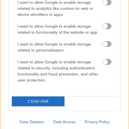
I want to allow Google to enable storage
II. BÁRKA FESZTIVÁL
related to analytics like cookies on web or
2007. november 2-11.
device identifiers in apps.
I want to allow Google to enable storage
November 2. (péntek)
related to functionality of the website or app.
18.30 kiállításmegnyitó
I want to allow Google to enable storage
18.45 fesztiválmegnyitó - zászlófelvonás
related to personalization.
19.00 William Shakespeare
SZENTIVÁNÉJI ÁLOM
I want to allow Google to enable storage
Korsunovas Színház, Vilnius
related to security, including authentication
rendező: Oskaras Korsunovas
functionality and fraud prevention, and other
user protection.
November 3. (szombat)
19.00 Csehov nyomán
ÁRVERÉS
CONFIRM
A Drámai Művészet Iskolája, Moszkva
rendező: Dmitrij Krimov
20.30 beszélgetés Dmitrij Krimovval és a társulattal
Data Deletion
Data Access
Privacy Policy
21.30 Jazznők - Ágens és Madák Zsuzsi estje