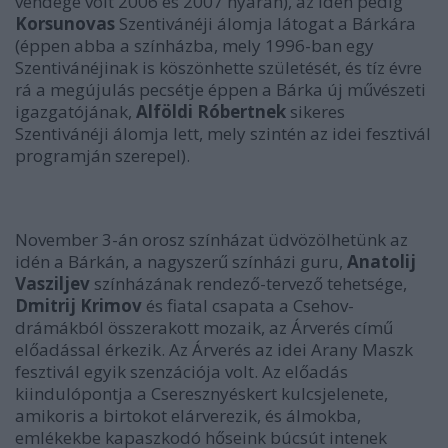
vendége volt 2006 és 2007 nyarán), az idén pedig
Korsunovas
Szentivánéji álomja látogat a Bárkára
(éppen abba a színházba, mely 1996-ban egy
Szentivánéjinak is köszönhette születését, és tíz évre
rá a megújulás pecsétje éppen a Bárka új művészeti
igazgatójának,
Alföldi Róbertnek
sikeres
Szentivánéji álomja lett, mely szintén az idei fesztivál
programján szerepel).
November 3-án orosz színházat üdvözölhetünk az
idén a Bárkán, a nagyszerű színházi guru,
Anatolij
Vasziljev
színházának rendező-tervező tehetsége,
Dmitrij Krimov
és fiatal csapata a Csehov-
drámákból összerakott mozaik, az Árverés című
előadással érkezik. Az Árverés az idei Arany Maszk
fesztivál egyik szenzációja volt. Az előadás
kiindulópontja a Cseresznyéskert kulcsjelenete,
amikoris a birtokot elárverezik, és álmokba,
emlékekbe kapaszkodó hőseink búcsút intenek