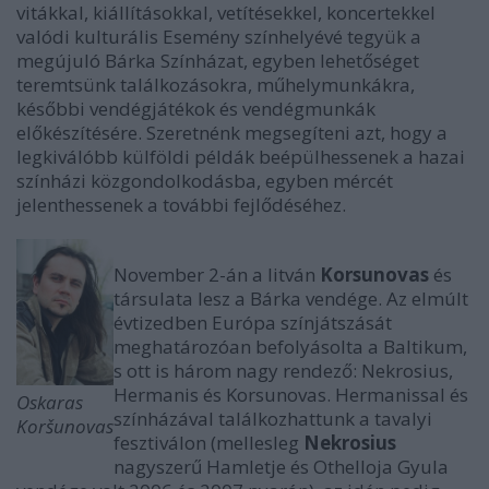
vitákkal, kiállításokkal, vetítésekkel, koncertekkel
valódi kulturális Esemény színhelyévé tegyük a
megújuló Bárka Színházat, egyben lehetőséget
teremtsünk találkozásokra, műhelymunkákra,
későbbi vendégjátékok és vendégmunkák
előkészítésére. Szeretnénk megsegíteni azt, hogy a
legkiválóbb külföldi példák beépülhessenek a hazai
színházi közgondolkodásba, egyben mércét
jelenthessenek a további fejlődéséhez.
November 2-án a litván
Korsunovas
és
társulata lesz a Bárka vendége. Az elmúlt
évtizedben Európa színjátszását
meghatározóan befolyásolta a Baltikum,
s ott is három nagy rendező: Nekrosius,
Hermanis és Korsunovas. Hermanissal és
Oskaras
színházával találkozhattunk a tavalyi
Koršunovas
fesztiválon (mellesleg
Nekrosius
nagyszerű Hamletje és Othelloja Gyula