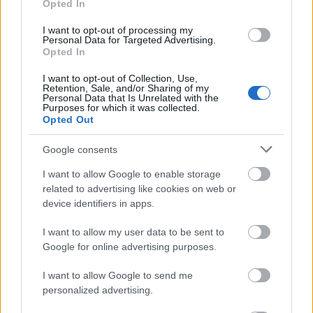
és
Sascha Waltz
újra színházi központtá, a
Opted In
megújulás terepévé változtatták a Schaubühnét,
nem véletlen tehát, hogy ez a kivételes tudású
I want to opt-out of processing my
Personal Data for Targeted Advertising.
mester, Perceval is csatlakozott hozzájuk.
Opted In
("Perceval rendezései ötvözik azt, amin felnőtt, amit
otthonos érzésekkel befogad, illetve amivel
I want to opt-out of Collection, Use,
Retention, Sale, and/or Sharing of my
manapság szembesül, és amit igyekvőn kapálódzva
Personal Data that Is Unrelated with the
próbál elfogadni a magyar néző: ötvözik a részletező
Purposes for which it was collected.
Opted Out
mikrorealizmust és végletekig redukált nyelvre
átfogalmazott stilizációt." - SZÍNHÁZ, 2007 június)
Google consents
November 4-én (Frankenstein-terv), 5-én
I want to allow Google to enable storage
(Szentivánéji álom) és 7-én (Vihar) a Bárka Színház,
related to advertising like cookies on web or
illetve a Bárka és a Maladype közös produkciói is
device identifiers in apps.
láthatók a nemzetközi színházi találkozón. Az
előadásokat a már megszokott és igen népszerű
I want to allow my user data to be sent to
szakmai beszélgetések-viták követik, valamint
Google for online advertising purposes.
kiállítások és koncertek is színesítik a programot.
I want to allow Google to send me
personalized advertising.