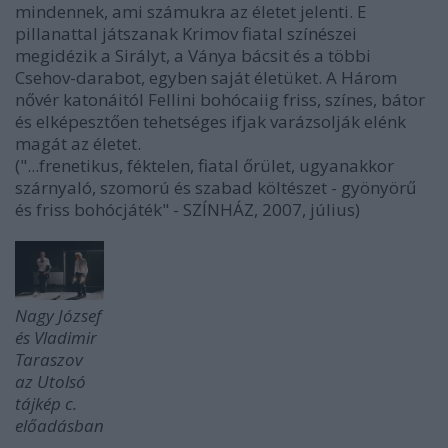
mindennek, ami számukra az életet jelenti. E
pillanattal játszanak Krimov fiatal színészei
megidézik a Sirályt, a Ványa bácsit és a többi
Csehov-darabot, egyben saját életüket. A Három
nővér katonáitól Fellini bohócaiig friss, színes, bátor
és elképesztően tehetséges ifjak varázsolják elénk
magát az életet.
("...frenetikus, féktelen, fiatal őrület, ugyanakkor
szárnyaló, szomorú és szabad költészet - gyönyörű
és friss bohócjáték" - SZÍNHÁZ, 2007, július)
Nagy József
és Vladimir
Taraszov
az Utolsó
tájkép c.
előadásban