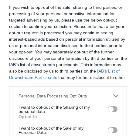
jelentette. Az új előadásban a kiváló orosz dobost,
If you wish to opt-out of the sale, sharing to third parties, or
Tarasovot
két új zenész,
Szelevényi Ákos
és
Gildas
processing of your personal or sensitive information for
Etevenard
váltja fel, és szerepük korántsem
targeted advertising by us, please use the below opt-out
korlátozódik a zenélésre, színészként is résztvevői a
section to confirm your selection. Please note that after your
produkciónak.
opt-out request is processed you may continue seeing
interest-based ads based on personal information utilized by
November 11-én sokéves szünet után újra Budapest
us or personal information disclosed to third parties prior to
vendége lesz a Berlini Schaubühne am Lehniner
your opt-out. You may separately opt-out of the further
Platz. Korunk egyik legjelentősebb rendezőjének, a
disclosure of your personal information by third parties on the
belga származású, de többnyire Németországban
IAB’s list of downstream participants. This information may
dolgozó
Luk Percevalnak
legutóbbi munkáját, Az
also be disclosed by us to third parties on the
IAB’s List of
ügynök halálát láthatjuk majd a Bárkán. A
Downstream Participants
that may further disclose it to other
Magyarországon is legendásnak számító Miller-
third parties.
dráma hihetetlenül erős színpadi változatának
Please note that this website/app uses one or more Google
főszereplője egyébként az a
Thomas Thieme
, aki az
Personal Data Processing Opt Outs
services and may gather and store information including but
idei Oscar-díjas német film, a Mások élete
not limited to your visit or usage behaviour. You may click to
I want to opt-out of the Sharing of my
főszereplője is. A nyolcvanas években a
Peter Stein
personal data.
grant or deny consent to Google and its third-party tags to
által vezetett Schaubühne talán Európa elsőszámú
Opted In
use your data for below specified purposes in below Google
színháza volt. Átmeneti válság után egy évtizeddel
consent section.
I want to opt-out of the Sale of my
ezelőtt huszonéves tehetségek,
Thomas Ostermeier
Personal Data.