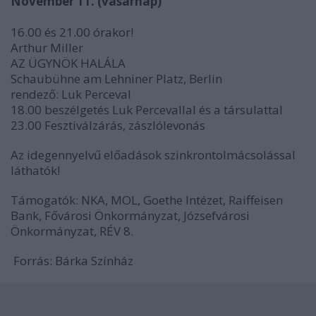
November 11. (vasárnap)
16.00 és 21.00 órakor!
Arthur Miller
AZ ÜGYNÖK HALÁLA
Schaubühne am Lehniner Platz, Berlin
rendező: Luk Perceval
18.00 beszélgetés Luk Percevallal és a társulattal
23.00 Fesztiválzárás, zászlólevonás
Az idegennyelvű előadások szinkrontolmácsolással
láthatók!
Támogatók: NKA, MOL, Goethe Intézet, Raiffeisen
Bank, Fővárosi Önkormányzat, Józsefvárosi
Önkormányzat, RÉV 8.
Forrás: Bárka Színház