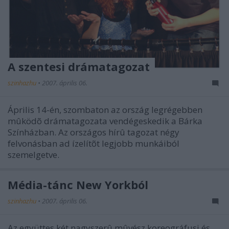
A szentesi drámatagozat
szinhazhu
•
2007. április 06.
Április 14-én, szombaton az ország legrégebben
mûködõ drámatagozata vendégeskedik a Bárka
Színházban. Az országos hírû tagozat négy
felvonásban ad ízelítõt legjobb munkáiból
szemelgetve.
Média-tánc New Yorkból
szinhazhu
•
2007. április 06.
Az együttes két nagyszerû mûvész koreográfusi és