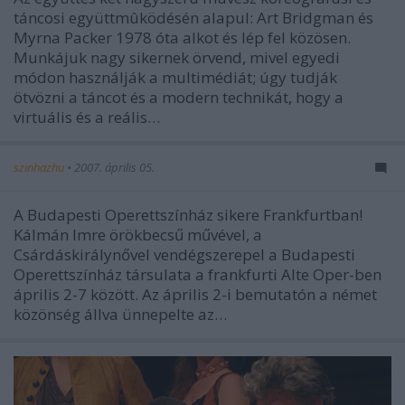
táncosi együttmûködésén alapul: Art Bridgman és
Myrna Packer 1978 óta alkot és lép fel közösen.
Munkájuk nagy sikernek örvend, mivel egyedi
módon használják a multimédiát; úgy tudják
ötvözni a táncot és a modern technikát, hogy a
virtuális és a reális…
szinhazhu
•
2007. április 05.
A Budapesti Operettszínház sikere Frankfurtban!
Kálmán Imre örökbecsű művével, a
Csárdáskirálynővel vendégszerepel a Budapesti
Operettszínház társulata a frankfurti Alte Oper-ben
április 2-7 között. Az április 2-i bemutatón a német
közönség állva ünnepelte az…