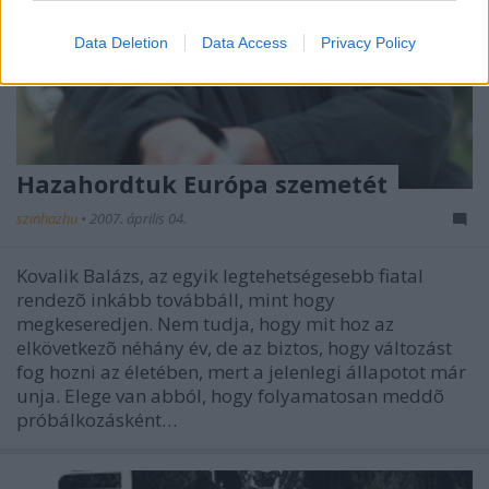
Data Deletion
Data Access
Privacy Policy
Hazahordtuk Európa szemetét
szinhazhu
•
2007. április 04.
Kovalik Balázs, az egyik legtehetségesebb fiatal
rendezõ inkább továbbáll, mint hogy
megkeseredjen. Nem tudja, hogy mit hoz az
elkövetkezõ néhány év, de az biztos, hogy változást
fog hozni az életében, mert a jelenlegi állapotot már
unja. Elege van abból, hogy folyamatosan meddõ
próbálkozásként…