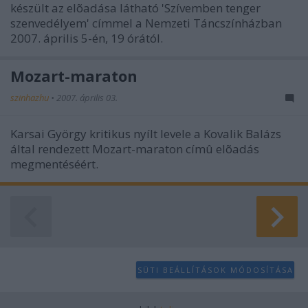
készült az elõadása látható 'Szívemben tenger
szenvedélyem' címmel a Nemzeti Táncszínházban
2007. április 5-én, 19 órától.
Mozart-maraton
szinhazhu
•
2007. április 03.
Karsai György kritikus nyílt levele a Kovalik Balázs
által rendezett Mozart-maraton címû elõadás
megmentéséért.
SÜTI BEÁLLÍTÁSOK MÓDOSÍTÁSA