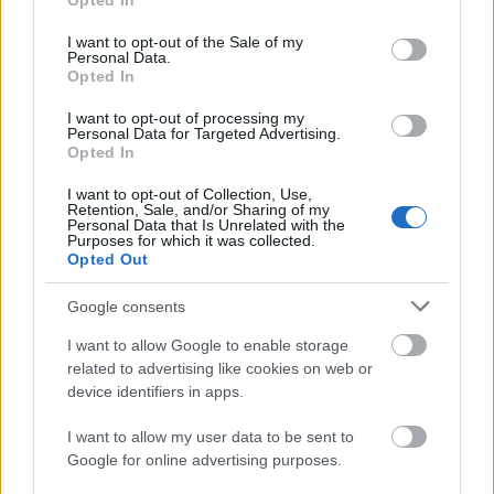
Opted In
use your data for below specified purposes in below Google
szinhazhu
•
2007. április 05.
consent section.
I want to opt-out of the Sale of my
Personal Data.
Rátóti Zoltán már sokszor olvasott Háy Jánost ilyen-
Opted In
olyan esteken, könyvfesztiválon. Mármár egymásra
I want to opt-out of processing my
kopírozódik a két férfi, így nem is csoda, ha a
Personal Data for Targeted Advertising.
Házasságon innen és túl címû novelláskötet
Opted In
tartalma kilépett a papírról és átkerült három
I want to opt-out of Collection, Use,
dimenzióba: a Nemzeti Színház Háziszínpadát Rátóti
Retention, Sale, and/or Sharing of my
Zoltán…
Personal Data that Is Unrelated with the
Purposes for which it was collected.
Opted Out
Google consents
I want to allow Google to enable storage
related to advertising like cookies on web or
device identifiers in apps.
I want to allow my user data to be sent to
Google for online advertising purposes.