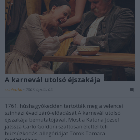
A karnevál utolsó éjszakája
szinhazhu
•
2007. április 05.
1761. húshagyókedden tartották meg a velencei
színházi évad záró-elõadását A karnevál utolsó
éjszakája bemutatójával. Most a Katona József
játssza Carlo Goldoni szaftosan élettel teli
búcsúzkodás-allegóriáját Török Tamara