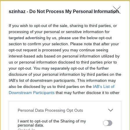
várja haza férjét ezalatt. A faluban pedig sok férfi
áhítozik Kláris asszonyra, szûzies viselkedése csak
szinhaz -
Do Not Process My Personal Information
olaj a tûzre... Tamási Áron Boldog nyárfalevele
újabb szép, lírai vallomás az Igaz Szerelemhez.
If you wish to opt-out of the sale, sharing to third parties, or
processing of your personal or sensitive information for
targeted advertising by us, please use the below opt-out
section to confirm your selection. Please note that after your
opt-out request is processed you may continue seeing
interest-based ads based on personal information utilized by
us or personal information disclosed to third parties prior to
your opt-out. You may separately opt-out of the further
disclosure of your personal information by third parties on the
IAB’s list of downstream participants. This information may
also be disclosed by us to third parties on the
IAB’s List of
Downstream Participants
that may further disclose it to other
third parties.
Please note that this website/app uses one or more Google
Personal Data Processing Opt Outs
services and may gather and store information including but
not limited to your visit or usage behaviour. You may click to
I want to opt-out of the Sharing of my
Házasságon innen és túl
personal data.
grant or deny consent to Google and its third-party tags to