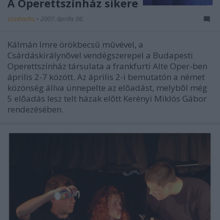
A Operettszínház sikere
szinhazhu
•
2007. április 06.
Kálmán Imre örökbecsû mûvével, a
Csárdáskirálynõvel vendégszerepel a Budapesti
Operettszínház társulata a frankfurti Alte Oper-ben
április 2-7 között. Az április 2-i bemutatón a német
közönség állva ünnepelte az elõadást, melybõl még
5 elõadás lesz telt házak elõtt Kerényi Miklós Gábor
rendezésében.