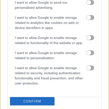
I want to allow Google to send me
personalized advertising.
I want to allow Google to enable storage
related to analytics like cookies on web or
Pálfi Zoltán rendez
device identifiers in apps.
szinhazhu
•
2007. április 05.
I want to allow Google to enable storage
related to functionality of the website or app.
A népszerû egri színmûvész elõször mutatkozik be
Egerben rendezõként. Peter Shaffer: Equus címû
I want to allow Google to enable storage
darabját viszi színre Tunyogi Péter és Bányai Miklós
related to personalization.
fõszereplésével.
I want to allow Google to enable storage
related to security, including authentication
functionality and fraud prevention, and other
user protection.
CONFIRM