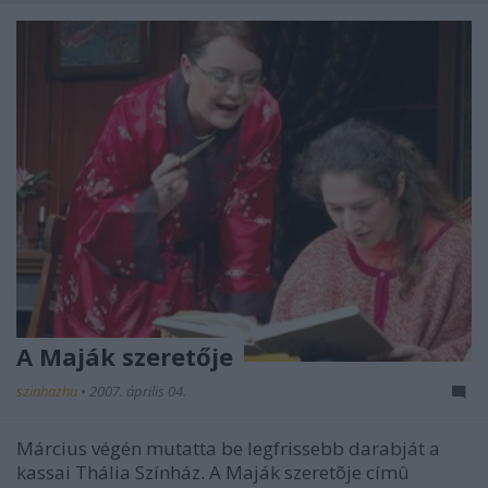
A Maják szeretője
szinhazhu
•
2007. április 04.
Március végén mutatta be legfrissebb darabját a
kassai Thália Színház. A Maják szeretõje címû