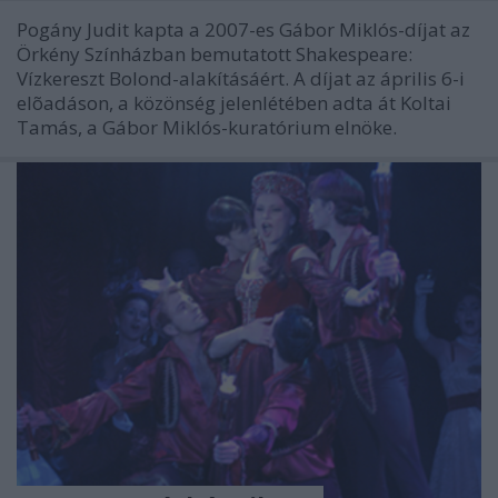
Pogány Judit kapta a 2007-es Gábor Miklós-díjat az
Örkény Színházban bemutatott Shakespeare:
Vízkereszt Bolond-alakításáért. A díjat az április 6-i
elõadáson, a közönség jelenlétében adta át Koltai
Tamás, a Gábor Miklós-kuratórium elnöke.