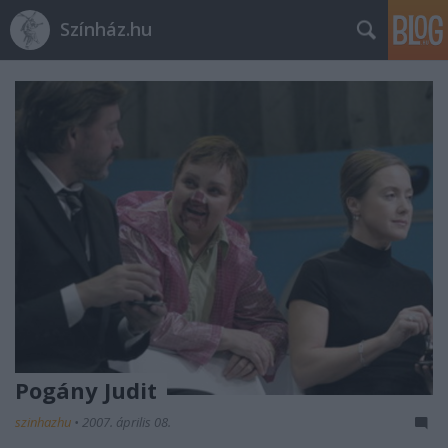
Színház.hu
Pogány Judit
szinhazhu
•
2007. április 08.