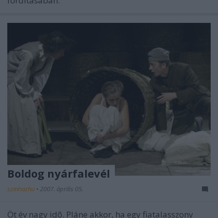
fordításában.
Boldog nyárfalevél
szinhazhu
•
2007. április 05.
Öt év nagy idõ. Pláne akkor, ha egy fiatalasszony