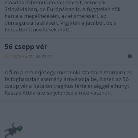
elõadás õsbemutatónak számít, nemcsak
Szlovákiában, de Európában is. A független nõk
harca a megélhetésért, az elismerésért, az
önmagukra találásért. Vígjáték a javából, de a
felcsattanó nevetések alatt…
56 csepp vér
szinhazhu
•
2007. április 04.
A film premierjét egy mindenki számára szomorú és
felfoghatatlan esemény árnyékolja be, hiszen az 56
csepp vér a fiatalon tragikus hirtelenséggel elhunyt
Kaszás Attila utolsó jelenése a mozivásznon.