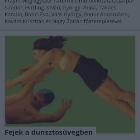
Frayn: Még egyszer hátulról címû bohózatát, Gáspár
Sándor, Hirtling István, Györgyi Anna, Takács
Katalin, Botos Éva, Vass György, Fodor Annamária,
Kovács Krisztián és Nagy Zoltán fõszereplésével.
Fejek a dunsztosüvegben