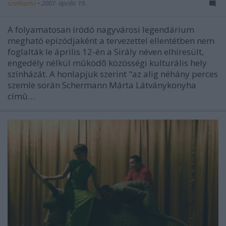
szinhazhu
•
2007. április 19.
A folyamatosan íródó nagyvárosi legendárium
megható epizódjaként a tervezettel ellentétben nem
foglalták le április 12-én a Sirály néven elhíresült,
engedély nélkül mûködõ közösségi kulturális hely
színházát. A honlapjuk szerint "az alig néhány perces
szemle során Schermann Márta Látványkonyha
címû…