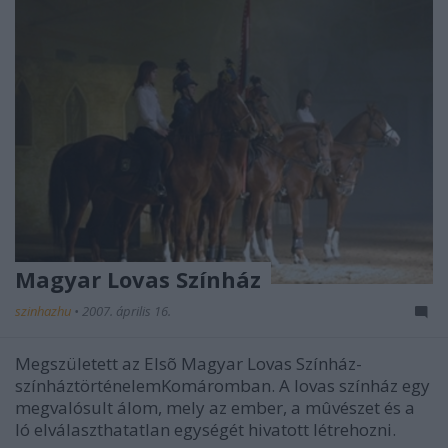
Magyar Lovas Színház
szinhazhu
•
2007. április 16.
Megszületett az Elsõ Magyar Lovas Színház-
színháztörténelemKomáromban. A lovas színház egy
megvalósult álom, mely az ember, a mûvészet és a
ló elválaszthatatlan egységét hivatott létrehozni.