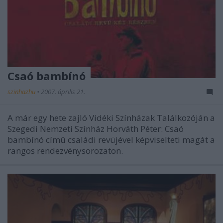
Csaó bambínó
szinhazhu
•
2007. április 21.
A már egy hete zajló Vidéki Színházak Találkozóján a
Szegedi Nemzeti Színház Horváth Péter: Csaó
bambínó címû családi revüjével képviselteti magát a
rangos rendezvénysorozaton.