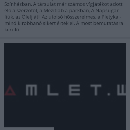
Színházban. A társulat már számos vígjátékot adott
elõ a szerzõtõl, a Mezítláb a parkban, A Napsugár
fiúk, az Ölelj át!, Az utolsó hõsszerelmes, a Pletyka -
mind kirobbanó sikert értek el. A most bemutatásra
kerülõ…