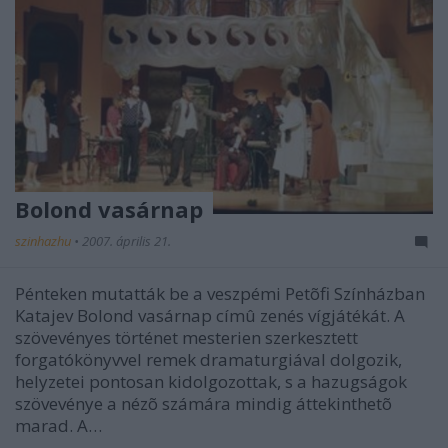
Bolond vasárnap
szinhazhu
•
2007. április 21.
Pénteken mutatták be a veszpémi Petõfi Színházban
Katajev Bolond vasárnap címû zenés vígjátékát. A
szövevényes történet mesterien szerkesztett
forgatókönyvvel remek dramaturgiával dolgozik,
helyzetei pontosan kidolgozottak, s a hazugságok
szövevénye a nézõ számára mindig áttekinthetõ
marad. A…