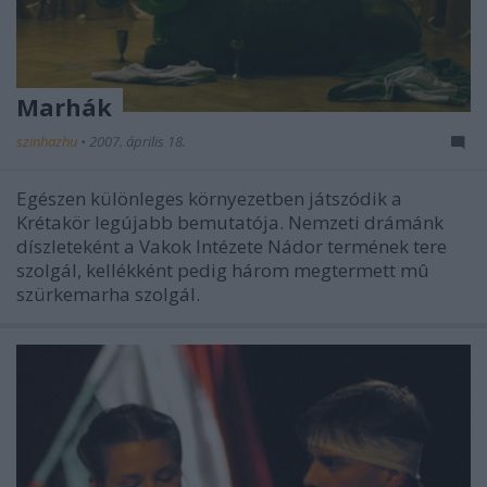
Marhák
szinhazhu
•
2007. április 18.
Egészen különleges környezetben játszódik a
Krétakör legújabb bemutatója. Nemzeti drámánk
díszleteként a Vakok Intézete Nádor termének tere
szolgál, kellékként pedig három megtermett mû
szürkemarha szolgál.