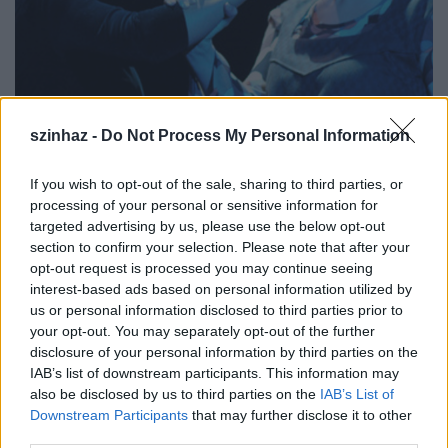
Willy Russell: Vértestvérek
szinhaz -
Do Not Process My Personal Information
szinhazhu
•
2007. április 20.
If you wish to opt-out of the sale, sharing to third parties, or
processing of your personal or sensitive information for
2007. április 22-én a Thália Színházban
targeted advertising by us, please use the below opt-out
vendégszerepel a Békés Megyei Jókai Színház Willy
section to confirm your selection. Please note that after your
Russell: Vértestvérek címû mûvével. A csabai társulat
opt-out request is processed you may continue seeing
évek óta nívós zenés elõadásokat hoz létre. A most
interest-based ads based on personal information utilized by
látható produkció is egy remek musical Király Attila
us or personal information disclosed to third parties prior to
rendezésében és koreográfiájával.
your opt-out. You may separately opt-out of the further
disclosure of your personal information by third parties on the
IAB’s list of downstream participants. This information may
also be disclosed by us to third parties on the
IAB’s List of
Downstream Participants
that may further disclose it to other
third parties.