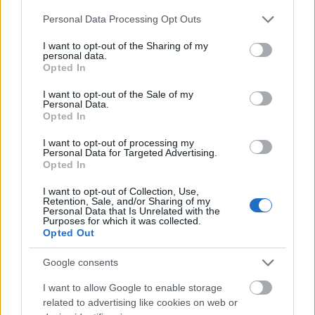
Please note that this website/app uses one or more Google
Personal Data Processing Opt Outs
services and may gather and store information including but
not limited to your visit or usage behaviour. You may click to
I want to opt-out of the Sharing of my
personal data.
grant or deny consent to Google and its third-party tags to
Opted In
use your data for below specified purposes in below Google
consent section.
I want to opt-out of the Sale of my
Personal Data.
Opted In
I want to opt-out of processing my
Personal Data for Targeted Advertising.
A DBU Budapesten
Opted In
szinhazhu
•
2007. április 20.
I want to opt-out of Collection, Use,
Retention, Sale, and/or Sharing of my
Personal Data that Is Unrelated with the
Purposes for which it was collected.
A Magyarországi Német Színház (DBU) április 26-án
Opted Out
Budapesten vendégszerepel Wolfgang Borchert:
Draussen vor der Tür (Az ajtón kívül) c. darabjával.
Google consents
Dráma, amelyet semmiféle színház sem akar
elõadni, és semmiféle közönség nem akar megnézni.
I want to allow Google to enable storage
related to advertising like cookies on web or