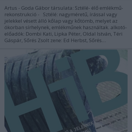
Artus - Goda Gábor társulata: Sztélé- élő emlékmű-
rekonstrukció - Sztélé: nagyméretű, írással vagy
jelekkel vésett álló kőlap vagy kőtömb, melyet az
ókorban sírhelynek, emlékműnek használtak. alkotó-
előadók: Dombi Kati, Lipka Péter, Oldal István, Téri
Gáspár, Sőrés Zsolt zene: Ed Herbst, Sőrés…