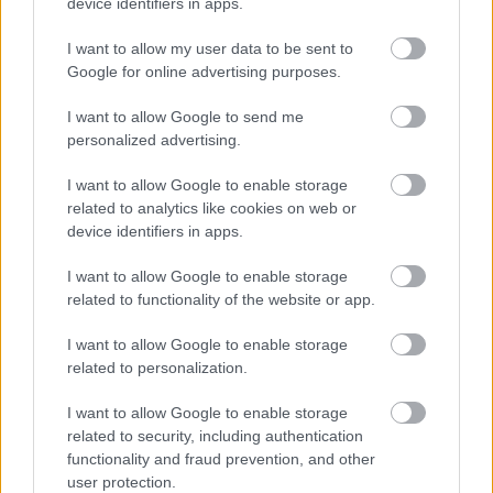
device identifiers in apps.
Dupla adag TÁP
I want to allow my user data to be sent to
szinhazhu
•
2007. április 20.
Google for online advertising purposes.
Ez a hétfõ egészen más lesz, mint a többi. A TÁP
I want to allow Google to send me
Színház ezúttal dupla dózisban adagolja az
personalized advertising.
élményeket. A korán kelõk már rögtön az elsõ
napsütésben, a reggeli kávé mellé fogyaszthatják
I want to allow Google to enable storage
a VALAMI FRAPPÁNSAT KI KÉNE TALÁLNI CÍMNEK
related to analytics like cookies on web or
címû elõadást reggel 6:30-tól (!) majd a nap
device identifiers in apps.
végén ismét találkozó…
I want to allow Google to enable storage
related to functionality of the website or app.
I want to allow Google to enable storage
related to personalization.
I want to allow Google to enable storage
related to security, including authentication
functionality and fraud prevention, and other
user protection.