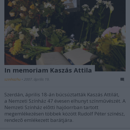
In memoriam Kaszás Attila
szinhazhu
•
2007. április 19.
Szerdán, április 18-án búcsúztatták Kaszás Attilát,
a Nemzeti Színház 47 évesen elhunyt színmûvészét. A
Nemzeti Színház elõtti hajóorrban tartott
megemlékezésen többek között Rudolf Péter színész,
rendezõ emlékezett barátjára.