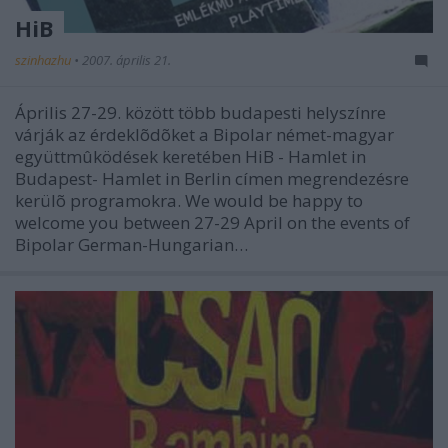
HiB
szinhazhu
•
2007. április 21.
Április 27-29. között több budapesti helyszínre
várják az érdeklõdõket a Bipolar német-magyar
együttmûködések keretében HiB - Hamlet in
Budapest- Hamlet in Berlin címen megrendezésre
kerülõ programokra. We would be happy to
welcome you between 27-29 April on the events of
Bipolar German-Hungarian…