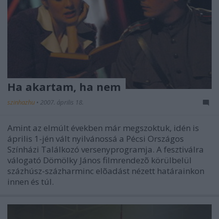
Ha akartam, ha nem
szinhazhu
•
2007. április 18.
Amint az elmúlt években már megszoktuk, idén is
április 1-jén vált nyilvánossá a Pécsi Országos
Színházi Találkozó versenyprogramja. A fesztiválra
válogató Dömölky János filmrendezõ körülbelül
százhúsz-százharminc elõadást nézett határainkon
innen és túl.