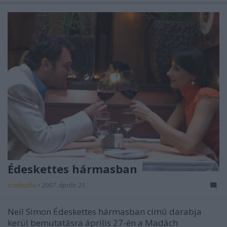
Édeskettes hármasban
szinhazhu
•
2007. április 21.
Neil Simon Édeskettes hármasban címû darabja
kerül bemutatásra április 27-én a Madách