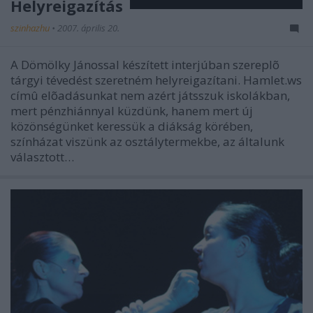
Helyreigazítás
szinhazhu
•
2007. április 20.
A Dömölky Jánossal készített interjúban szereplõ
tárgyi tévedést szeretném helyreigazítani. Hamlet.ws
címû elõadásunkat nem azért játsszuk iskolákban,
mert pénzhiánnyal küzdünk, hanem mert új
közönségünket keressük a diákság körében,
színházat viszünk az osztálytermekbe, az általunk
választott…