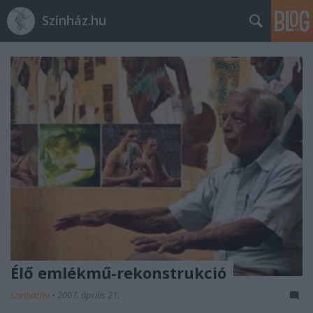
Színház.hu
Élő emlékmű-rekonstrukció
szinhazhu
•
2007. április 21.