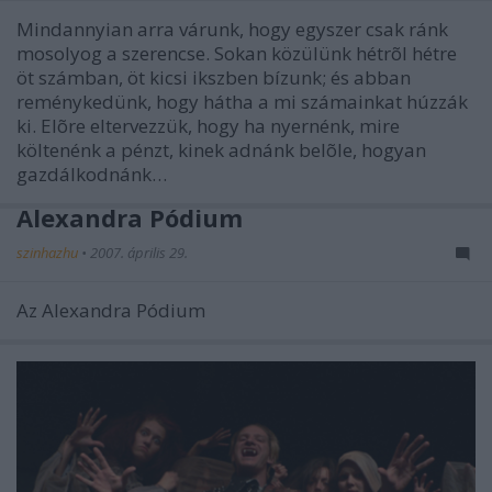
Mindannyian arra várunk, hogy egyszer csak ránk
mosolyog a szerencse. Sokan közülünk hétrõl hétre
öt számban, öt kicsi ikszben bízunk; és abban
reménykedünk, hogy hátha a mi számainkat húzzák
ki. Elõre eltervezzük, hogy ha nyernénk, mire
költenénk a pénzt, kinek adnánk belõle, hogyan
gazdálkodnánk…
Alexandra Pódium
szinhazhu
•
2007. április 29.
Az Alexandra Pódium