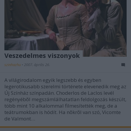
Veszedelmes viszonyok
szinhazhu
•
2007. április 26.
A világirodalom egyik legszebb és egyben
legerotikusabb szerelmi története elevenedik meg az
Új Színház színpadán. Choderlos de Laclos levél
regényébõl megszámlálhatatlan feldolgozás készült,
több mint 10 alkalommal filmesítették meg, de a
teátrumokban is hódít. Ha nõkrõl van szó, Vicomte
de Valmont…