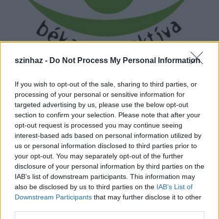
Madártávlat extra
szinhaz -
Do Not Process My Personal Information
szinhazhu
•
2007. április 28.
If you wish to opt-out of the sale, sharing to third parties, or
processing of your personal or sensitive information for
Május 1-jén ünnepli születésnapját a Madártávlat és
targeted advertising by us, please use the below opt-out
békaperspektíva, a Tilos Rádió színházi magazinja. A
section to confirm your selection. Please note that after your
mûsort egy évvel ezelõtt indították el fiatal
opt-out request is processed you may continue seeing
kritikusok, színházi és színházat szeretõ szak- és
interest-based ads based on personal information utilized by
magánemberek, azóta kéthetente keddenként
us or personal information disclosed to third parties prior to
jelentkezik szakmai és személyes beszélgetésekkel.
your opt-out. You may separately opt-out of the further
disclosure of your personal information by third parties on the
IAB’s list of downstream participants. This information may
also be disclosed by us to third parties on the
IAB’s List of
Downstream Participants
that may further disclose it to other
third parties.