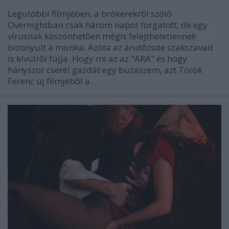
Legutóbbi filmjében, a brókerekrõl szóló
Overnightban csak három napot forgatott, de egy
vírusnak köszönhetõen mégis felejthetetlennek
bizonyult a munka. Azóta az árutõzsde szakszavait
is kívülrõl fújja. Hogy mi az az "ARA" és hogy
hányszor cserél gazdát egy búzaszem, azt Török
Ferenc új filmjébõl a…