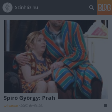
Színház.hu
Spiró György: Prah
szinhazhu
•
2007. április 29.