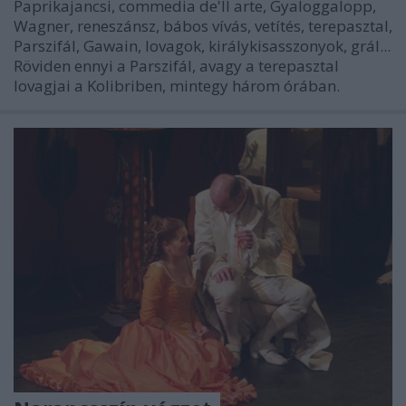
Paprikajancsi, commedia de'll arte, Gyaloggalopp,
Wagner, reneszánsz, bábos vívás, vetítés, terepasztal,
Parszifál, Gawain, lovagok, királykisasszonyok, grál...
Röviden ennyi a Parszifál, avagy a terepasztal
lovagjai a Kolibriben, mintegy három órában.