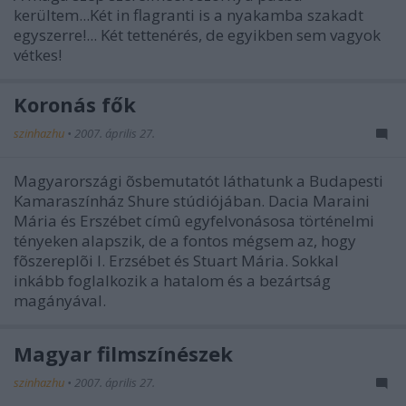
kerültem...Két in flagranti is a nyakamba szakadt
egyszerre!... Két tettenérés, de egyikben sem vagyok
vétkes!
Koronás fők
szinhazhu
•
2007. április 27.
Magyarországi õsbemutatót láthatunk a Budapesti
Kamaraszínház Shure stúdiójában. Dacia Maraini
Mária és Erszébet címû egyfelvonásosa történelmi
tényeken alapszik, de a fontos mégsem az, hogy
fõszereplõi I. Erzsébet és Stuart Mária. Sokkal
inkább foglalkozik a hatalom és a bezártság
magányával.
Magyar filmszínészek
szinhazhu
•
2007. április 27.