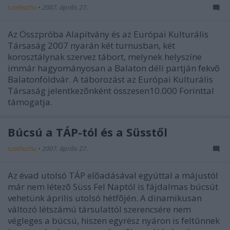
szinhazhu
•
2007. április 27.
Az Összpróba Alapítvány és az Európai Kulturális
Társaság 2007 nyarán két turnusban, két
korosztálynak szervez tábort, melynek helyszíne
immár hagyományosan a Balaton déli partján fekvõ
Balatonföldvár. A táborozást az Európai Kulturális
Társaság jelentkezõnként összesen10.000 Forinttal
támogatja.
Búcsú a TÁP-tól és a Süsstől
szinhazhu
•
2007. április 27.
Az évad utolsó TÁP elõadásával egyúttal a májustól
már nem létezõ Süss Fel Naptól is fájdalmas búcsút
vehetünk április utolsó hétfõjén. A dinamikusan
változó létszámú társulattól szerencsére nem
végleges a búcsú, hiszen egyrész nyáron is feltûnnek