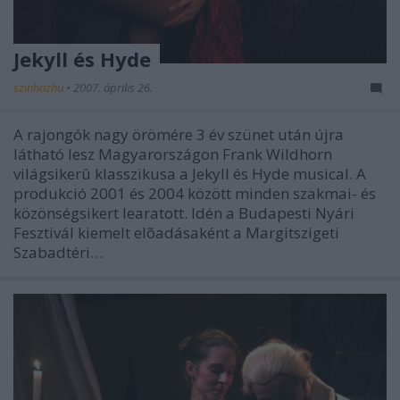
Jekyll és Hyde
szinhazhu
•
2007. április 26.
A rajongók nagy örömére 3 év szünet után újra
látható lesz Magyarországon Frank Wildhorn
világsikerû klasszikusa a Jekyll és Hyde musical. A
produkció 2001 és 2004 között minden szakmai- és
közönségsikert learatott. Idén a Budapesti Nyári
Fesztivál kiemelt elõadásaként a Margitszigeti
Szabadtéri…