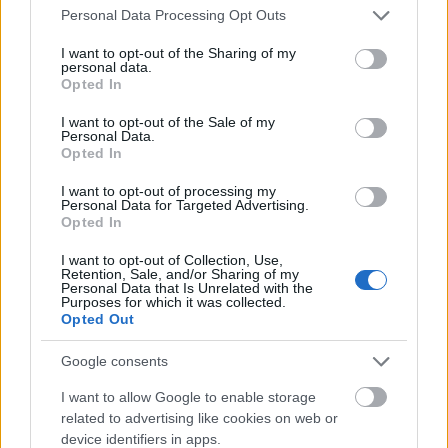
Please note that this website/app uses one or more Google
Personal Data Processing Opt Outs
services and may gather and store information including but
not limited to your visit or usage behaviour. You may click to
I want to opt-out of the Sharing of my
personal data.
grant or deny consent to Google and its third-party tags to
Opted In
use your data for below specified purposes in below Google
consent section.
I want to opt-out of the Sale of my
Personal Data.
Opted In
I want to opt-out of processing my
Personal Data for Targeted Advertising.
A Szabadkai Népszínház sikere
Opted In
szinhazhu
•
2007. április 28.
I want to opt-out of Collection, Use,
Retention, Sale, and/or Sharing of my
Personal Data that Is Unrelated with the
Purposes for which it was collected.
A 2007 április 16-22. között megrendezett 57.
Opted Out
Vajdasági Professzionális Színházak Fesztiváljáról 2
díjjal térhetett haza a Szabadkai Népszínház. A
Google consents
társulat Emma címû elõadása nyerte el ugyanis a
legjobb rendezés valamint a legjobb díszlet díját.
I want to allow Google to enable storage
related to advertising like cookies on web or
device identifiers in apps.