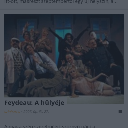
itt-ott, másrészt szeptembertõl egy új helyszín, a…
Feydeau: A hülyéje
szinhazhu
•
2007. április 27.
A maga szép szerelméért szörnyû pácba