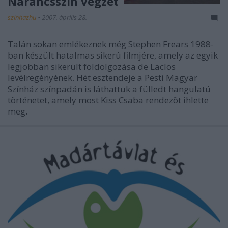
Narancsszín végzet
szinhazhu
•
2007. április 28.
Talán sokan emlékeznek még Stephen Frears 1988-
ban készült hatalmas sikerû filmjére, amely az egyik
legjobban sikerült földolgozása de Laclos
levélregényének. Hét esztendeje a Pesti Magyar
Színház színpadán is láthattuk a fülledt hangulatú
történetet, amely most Kiss Csaba rendezõt ihlette
meg.