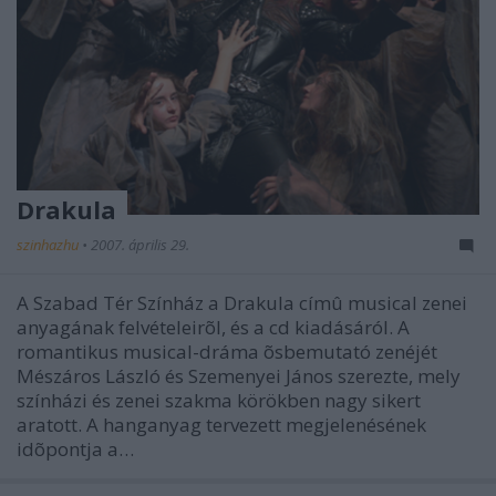
Drakula
szinhazhu
•
2007. április 29.
A Szabad Tér Színház a Drakula címû musical zenei
anyagának felvételeirõl, és a cd kiadásáról. A
romantikus musical-dráma õsbemutató zenéjét
Mészáros László és Szemenyei János szerezte, mely
színházi és zenei szakma körökben nagy sikert
aratott. A hanganyag tervezett megjelenésének
idõpontja a…