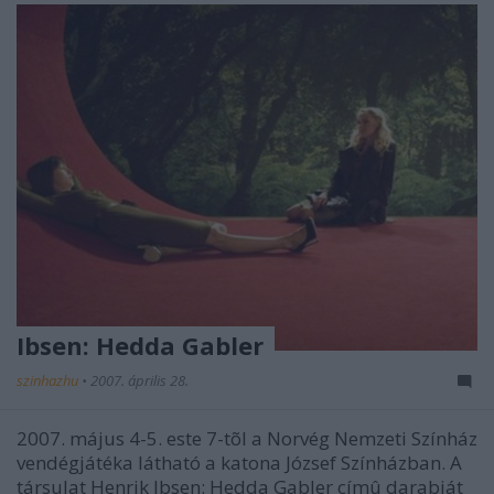
Ibsen: Hedda Gabler
szinhazhu
•
2007. április 28.
2007. május 4-5. este 7-tõl a Norvég Nemzeti Színház
vendégjátéka látható a katona József Színházban. A
társulat Henrik Ibsen: Hedda Gabler címû darabját