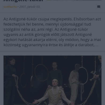
szinhazhu
•
2007. január 03.
Az Antigoné-tükör csupa meglepetés. Elsõsorban azt
fedezhetjük fel benne, mennyi újdonsággal tud
szolgálni néha az, ami régi. Az Antigoné-tükör
ugyanis az antik görögök elõtt játszott Antigoné
egykori hatását akarja elérni, oly módon, hogy a mai
közönség ugyanannyira értse és átélje a darabot,…