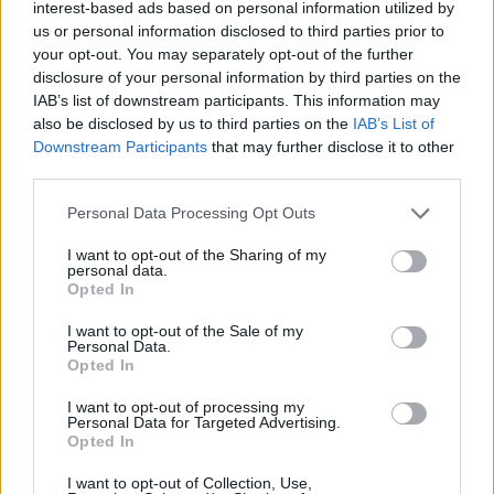
interest-based ads based on personal information utilized by
szinhazhu
•
2007. január 04.
us or personal information disclosed to third parties prior to
your opt-out. You may separately opt-out of the further
Peter Weiss Jean Paul Marat üldöztetése és
disclosure of your personal information by third parties on the
meggyilkolása, ahogy a charentoni
IAB’s list of downstream participants. This information may
elmegyógyintézet színjátszói elõadják De Sade úr
also be disclosed by us to third parties on the
IAB’s List of
betanításában címû színmûvét, közismert
Downstream Participants
that may further disclose it to other
rövidítéssel, a Marat/Sade-ot Victor Ioan Frunza,
third parties.
román vendégmûvész vitte színre az Új Színházban,
Please note that this website/app uses one or more Google
Personal Data Processing Opt Outs
aki már több magyar teátrumban is…
services and may gather and store information including but
not limited to your visit or usage behaviour. You may click to
I want to opt-out of the Sharing of my
personal data.
Elköltöztünk
grant or deny consent to Google and its third-party tags to
Opted In
use your data for below specified purposes in below Google
szinhazhu
•
2007. január 04.
consent section.
I want to opt-out of the Sale of my
Personal Data.
Opted In
A Színház.hu szerkesztõsége új irodába költözött! Az
új cím
I want to opt-out of processing my
Personal Data for Targeted Advertising.
Opted In
I want to opt-out of Collection, Use,