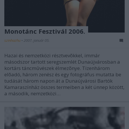
Monotánc Fesztivál 2006.
szinhazhu
•
2007. január 05.
Hazai és nemzetközi résztvevõkkel, immár
másodszor tartott seregszemlét Dunaújvárosban a
kortárs táncmûvészek élmezõnye. Tizenhárom
elõadó, három zenész és egy fotográfus mutatta be
tudását három napon át a Dunaújvárosi Bartók
Kamaraszínház összes termeiben a két ünnep között,
a második, nemzetközi…