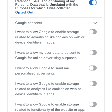
Retention, Sale, and/or Sharing of my
Personal Data that Is Unrelated with the
Purposes for which it was collected.
Opted Out
Google consents
I want to allow Google to enable storage
related to advertising like cookies on web or
device identifiers in apps.
I want to allow my user data to be sent to
Google for online advertising purposes.
Alexandra Pódium
I want to allow Google to send me
personalized advertising.
szinhazhu
•
2007. január 04.
I want to allow Google to enable storage
Január 7-én vasárnap 17 órától - a Színészklub
related to analytics like cookies on web or
keretében - Pelsõczy Réka - színmûvésznõ lesz Csáki
device identifiers in apps.
Judit beszélgetõtársa. A mûvésznõ 1998-ban végzett
a Színmûvészeti Fõiskolán és a Katona József Színház
I want to allow Google to enable storage
társulatának tagja lett. Korábban a Független
related to functionality of the website or app.