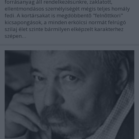
forrásanyag áll rendelkezésünkre, zaklatott,
ellentmondásos személyiségét mégis teljes homály
fedi. A kortársakat is megdöbbentõ "felnõttkori"
kicsapongások, a minden erkölcsi normát felrúgó
szilaj élet szinte bármilyen elképzelt karakterhez
szépen…