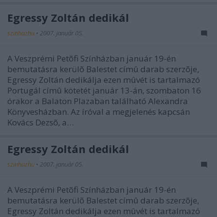
Egressy Zoltán dedikál
szinhazhu
•
2007. január 05.
A Veszprémi Petõfi Színházban január 19-én
bemutatásra kerülõ Balestet címû darab szerzõje,
Egressy Zoltán dedikálja ezen mûvét is tartalmazó
Portugál címû kötetét január 13-án, szombaton 16
órakor a Balaton Plazaban található Alexandra
Könyvesházban. Az íróval a megjelenés kapcsán
Kovács Dezsõ, a…
Egressy Zoltán dedikál
szinhazhu
•
2007. január 05.
A Veszprémi Petõfi Színházban január 19-én
bemutatásra kerülõ Balestet címû darab szerzõje,
Egressy Zoltán dedikálja ezen mûvét is tartalmazó