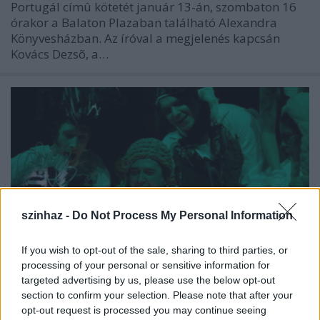
Portugál címû kötetét január 13-án, szombaton 16
órakor a Balaton Plazaban található Alexandra
Könyvesházban. Az íróval a megjelenés kapcsán
Kovács Dezsõ, a…
szinhaz -
Do Not Process My Personal Information
If you wish to opt-out of the sale, sharing to third parties, or
processing of your personal or sensitive information for
targeted advertising by us, please use the below opt-out
section to confirm your selection. Please note that after your
Herkentyűk rabságában a gondolat
opt-out request is processed you may continue seeing