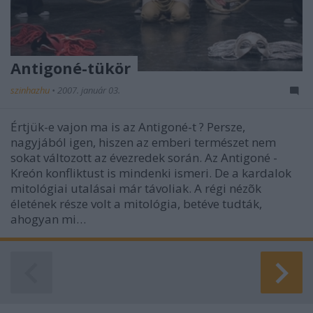
Antigoné-tükör
szinhazhu
•
2007. január 03.
Értjük-e vajon ma is az Antigoné-t ? Persze,
nagyjából igen, hiszen az emberi természet nem
sokat változott az évezredek során. Az Antigoné -
Kreón konfliktust is mindenki ismeri. De a kardalok
mitológiai utalásai már távoliak. A régi nézõk
életének része volt a mitológia, betéve tudták,
ahogyan mi…