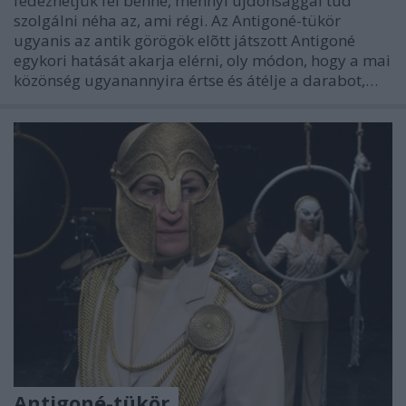
fedezhetjük fel benne, mennyi újdonsággal tud
szolgálni néha az, ami régi. Az Antigoné-tükör
ugyanis az antik görögök elõtt játszott Antigoné
egykori hatását akarja elérni, oly módon, hogy a mai
közönség ugyanannyira értse és átélje a darabot,…
Antigoné-tükör