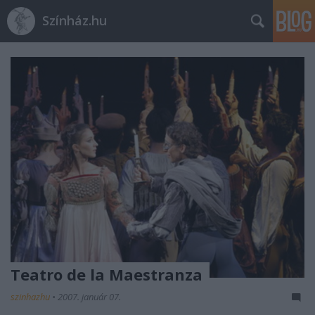
Színház.hu
Teatro de la Maestranza
szinhazhu
•
2007. január 07.