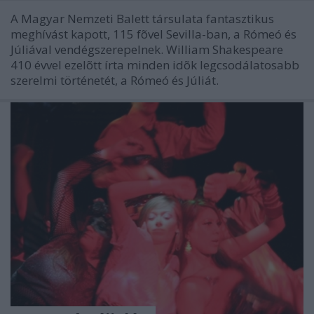
A Magyar Nemzeti Balett társulata fantasztikus
meghívást kapott, 115 fõvel Sevilla-ban, a Rómeó és
Júliával vendégszerepelnek. William Shakespeare
410 évvel ezelõtt írta minden idõk legcsodálatosabb
szerelmi történetét, a Rómeó és Júliát.