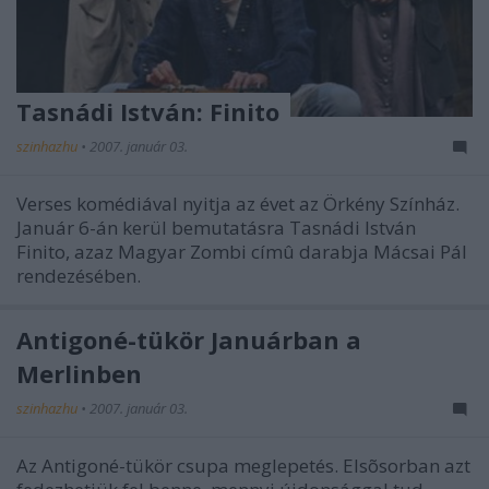
Tasnádi István: Finito
szinhazhu
•
2007. január 03.
Verses komédiával nyitja az évet az Örkény Színház.
Január 6-án kerül bemutatásra Tasnádi István
Finito, azaz Magyar Zombi címû darabja Mácsai Pál
rendezésében.
Antigoné-tükör Januárban a
Merlinben
szinhazhu
•
2007. január 03.
Az Antigoné-tükör csupa meglepetés. Elsõsorban azt