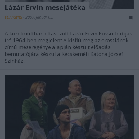
Lázár Ervin mesejátéka
szinhazhu
•
2007. január 03.
A közelmúltban eltávozott Lázár Ervin Kossuth-díjas
író 1964-ben megjelent A kisfiú meg az oroszlánok
címû meseregénye alapján készült elõadás
bemutatójára készül a Kecskeméti Katona József
Színház.