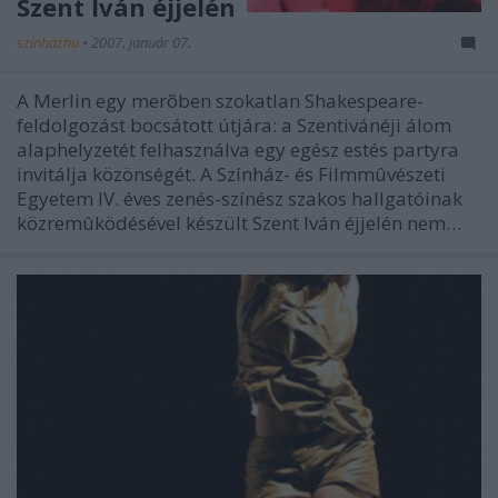
Szent Iván éjjelén
szinhazhu
•
2007. január 07.
A Merlin egy merõben szokatlan Shakespeare-
feldolgozást bocsátott útjára: a Szentivánéji álom
alaphelyzetét felhasználva egy egész estés partyra
invitálja közönségét. A Színház- és Filmmûvészeti
Egyetem IV. éves zenés-színész szakos hallgatóinak
közremûködésével készült Szent Iván éjjelén nem…