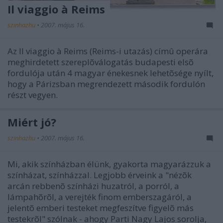
Il viaggio à Reims
szinhazhu
•
2007. május 16.
Az Il viaggio à Reims (Reims-i utazás) címû operára
meghirdetett szereplõválogatás budapesti elsõ
fordulója után 4 magyar énekesnek lehetõsége nyílt,
hogy a Párizsban megrendezett második fordulón
részt vegyen.
Miért jó?
szinhazhu
•
2007. május 16.
Mi, akik színházban élünk, gyakorta magyarázzuk a
színházat, színházzal. Legjobb érveink a "nézõk
arcán rebbenõ színházi huzatról, a porról, a
lámpahõrõl, a verejték finom emberszagáról, a
jelentõ emberi testeket megfeszítve figyelõ más
testekrõl" szólnak - ahogy Parti Nagy Lajos sorolja,