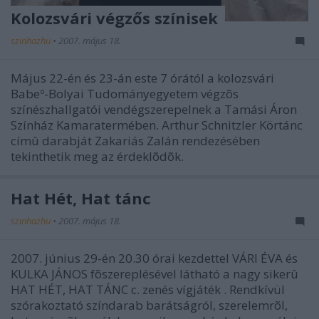
Kolozsvári végzős színisek
szinhazhu
•
2007. május 18.
Május 22-én és 23-án este 7 órától a kolozsvári
Babeº-Bolyai Tudományegyetem végzõs
színészhallgatói vendégszerepelnek a Tamási Áron
Színház Kamaratermében. Arthur Schnitzler Körtánc
címû darabját Zakariás Zalán rendezésében
tekinthetik meg az érdeklõdõk.
Hat Hét, Hat tánc
szinhazhu
•
2007. május 18.
2007. június 29-én 20.30 órai kezdettel VÁRI ÉVA és
KULKA JÁNOS fõszereplésével látható a nagy sikerû
HAT HÉT, HAT TÁNC c. zenés vígjáték . Rendkívül
szórakoztató színdarab barátságról, szerelemrõl,