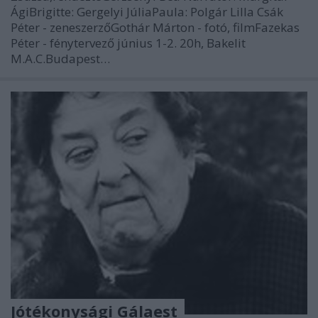
ÁgiBrigitte: Gergelyi JúliaPaula: Polgár Lilla Csák
Péter - zeneszerzőGothár Márton - fotó, filmFazekas
Péter - fénytervező június 1-2. 20h, Bakelit
M.A.C.Budapest…
Jótékonysági Gálaest