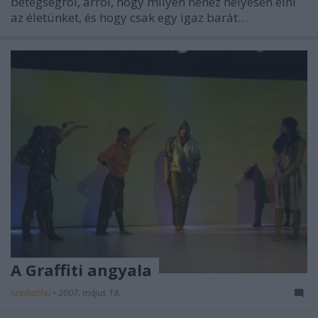
betegségrõl, arról, hogy milyen nehéz helyesen élni
az életünket, és hogy csak egy igaz barát…
A Graffiti angyala
szinhazhu
•
2007. május 18.