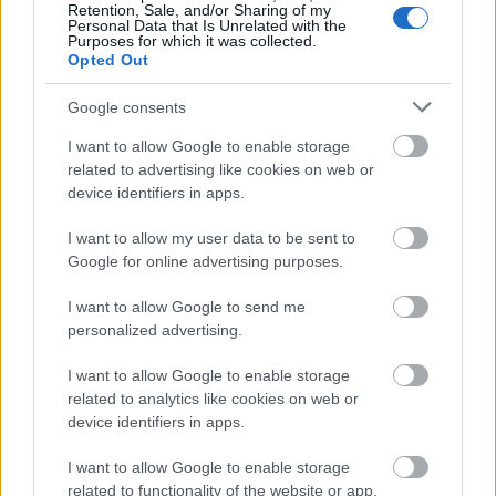
Retention, Sale, and/or Sharing of my
Personal Data that Is Unrelated with the
Purposes for which it was collected.
Opted Out
Google consents
I want to allow Google to enable storage
related to advertising like cookies on web or
device identifiers in apps.
I want to allow my user data to be sent to
Churchill: Sokan
Google for online advertising purposes.
szinhazhu
•
2007. május 17.
I want to allow Google to send me
personalized advertising.
Idén utoljára látható a Szöveg Színház társulatának
Caryl Churchill: Sokan (A Number) címû elõadása az
I want to allow Google to enable storage
related to analytics like cookies on web or
RS9 Stúdiószínházban.
device identifiers in apps.
I want to allow Google to enable storage
related to functionality of the website or app.