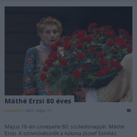
Máthé Erzsi 80 éves
szinhazhu
•
2007. május 17.
Május 16-án ünnepelte 80. születésnapját Máthé
Erzsi. A színmûvésznõt a Katona József Színház