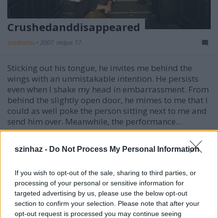
Crushedanddisappeared
szinhazhu
•
2007. május 17.
Sticking out his tongue, he invites me behind the
wings with an unmistakable intention. He persists
even when I shake my head in embarrassment. From
behind the slightly open door, he mimes to me that I
could as well poke the person sitting next to me and
send him over. Meanwhile, the performance…
szinhaz -
Do Not Process My Personal Information
If you wish to opt-out of the sale, sharing to third parties, or
processing of your personal or sensitive information for
targeted advertising by us, please use the below opt-out
section to confirm your selection. Please note that after your
opt-out request is processed you may continue seeing