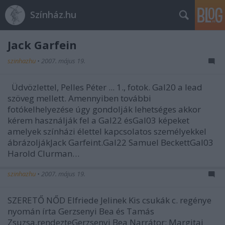
Színház.hu
Jack Garfein
szinhazhu
•
2007. május 19.
Üdvözlettel, Pelles Péter ... 1., fotok. Gal20 a lead
szöveg mellett. Amennyiben további
fotókelhelyezése úgy gondolják lehetséges akkor
kérem használják fel a Gal22 ésGal03 képeket
amelyek színházi élettel kapcsolatos személyekkel
ábrázoljákJack Garfeint.Gal22 Samuel BeckettGal03
Harold Clurman…
szinhazhu
•
2007. május 19.
SZERETŐ NŐD Elfriede Jelinek Kis csukák c. regénye
nyomán írta Gerzsenyi Bea és Tamás
Zsuzsa,rendezteGerzsenyi Bea Narrátor: Margitai