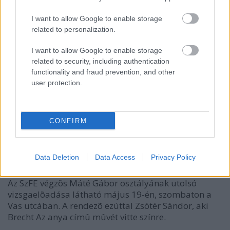
I want to allow Google to enable storage
related to personalization.
I want to allow Google to enable storage
related to security, including authentication
functionality and fraud prevention, and other
user protection.
CONFIRM
Brecht: Az anya
szinhazhu
•
2007. május 17.
Data Deletion
Data Access
Privacy Policy
Az SzFE végzõs Máté Gábor osztályának utolsó
vizsgaelõadása látható május 19-én, szombaton a
Vas utcában. A rendezõ ezúttal Zsótér Sándor, aki
Brecht Az anya címû mûvét vitte színre.