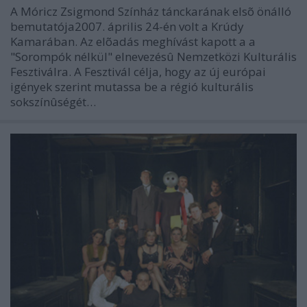
A Móricz Zsigmond Színház tánckarának elsõ önálló
bemutatója2007. április 24-én volt a Krúdy
Kamarában. Az elõadás meghívást kapott a a
"Sorompók nélkül" elnevezésû Nemzetközi Kulturális
Fesztiválra. A Fesztivál célja, hogy az új európai
igények szerint mutassa be a régió kulturális
sokszínûségét…