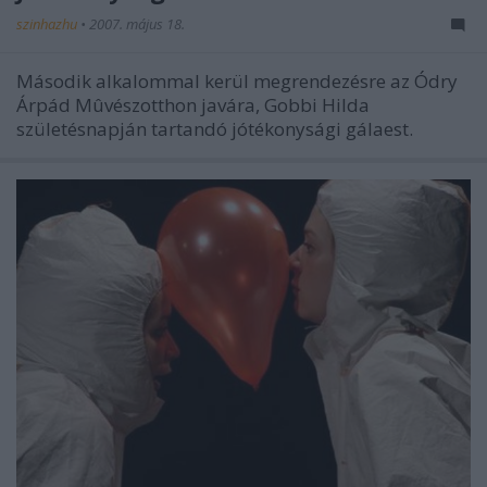
szinhazhu
•
2007. május 18.
Második alkalommal kerül megrendezésre az Ódry
Árpád Mûvészotthon javára, Gobbi Hilda
születésnapján tartandó jótékonysági gálaest.