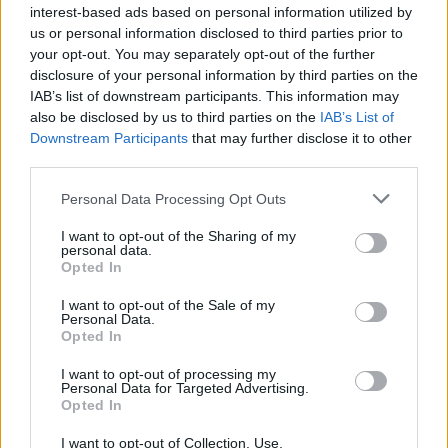
interest-based ads based on personal information utilized by
us or personal information disclosed to third parties prior to
your opt-out. You may separately opt-out of the further
disclosure of your personal information by third parties on the
IAB’s list of downstream participants. This information may
also be disclosed by us to third parties on the
IAB’s List of
Downstream Participants
that may further disclose it to other
A Finito Kecskeméten
third parties.
szinhazhu
•
2007. május 17.
Please note that this website/app uses one or more Google
Personal Data Processing Opt Outs
services and may gather and store information including but
not limited to your visit or usage behaviour. You may click to
I want to opt-out of the Sharing of my
Újabb Tasnádi bemutatóra készül a a kecskeméti
personal data.
grant or deny consent to Google and its third-party tags to
Katona József Színház. Tasnádi István: Finito címû
Opted In
use your data for below specified purposes in below Google
darabját május 18-án, pénteken este 7
consent section.
órakormutatják be az ÜzemszínházábanTasnádi
I want to opt-out of the Sale of my
Personal Data.
Csaba rendezésésben.
Opted In
I want to opt-out of processing my
Personal Data for Targeted Advertising.
Opted In
I want to opt-out of Collection, Use,