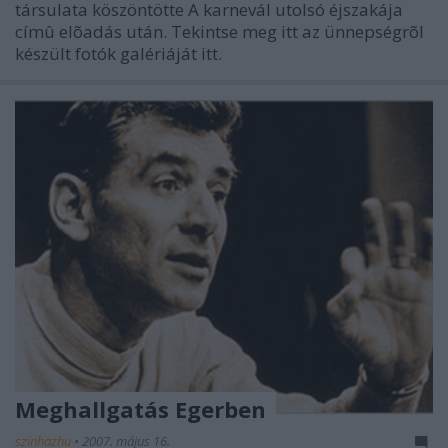
társulata köszöntötte A karnevál utolsó éjszakája
címû elõadás után. Tekintse meg itt az ünnepségrõl
készült fotók galériáját itt.
Meghallgatás Egerben
szinhazhu
•
2007. május 16.